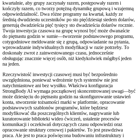
kwartalnie, aby grupy zaczynały razem, postępowały razem i
kończyły razem, co tworzy potężną dynamikę grupową i wzajemną
odpowiedzialność. Dwa różne programy na kwartał, każdy ze
średnią dwudziestu uczestników po sto pięćdziesiąt siedem dolarów,
generują dwadzieścia pięć tysięcy sto dwadzieścia dolarów rocznie.
Twoja inwestycja czasowa na grupę wynosi być może dwanaście
do piętnastu godzin w sumie—tworzenie podstawowego programu,
cotygodniowe meldowanie się z grupą, odpowiadanie na pytania,
wprowadzanie indywidualnych modyfikacji w razie potrzeby. To
doskonały zwrot z zainwestowanego czasu, jednocześnie
obsługując znacznie więcej osób, niż kiedykolwiek mógłbyś jeden
na jeden.
Rzeczywistość inwestycji czasowej musi być bezpośrednio
uwzględniona, ponieważ wdrożenie tych systemów nie jest
natychmiastowe ani bez wysiłku. Właściwa konfiguracja
StrongBody AI wymaga początkowej skoncentrowanej uwagi—być
może dziesięciu do piętnastu godzin na skonfigurowanie ustawień
konta, stworzenie tożsamości marki w platformie, opracowanie
podstawowych szablonów programów, które będziesz
modyfikować dla poszczególnych klientów, nagrywanie lub
kuratorowanie biblioteki wideo ćwiczeń, ustalenie procesów
komunikacji i oczekiwań dotyczących czasu odpowiedzi oraz
opracowanie struktury cenowej i pakietów. To jest prawdziwa
praca. Ale jest to praca poświęcona budowaniu infrastruktury i