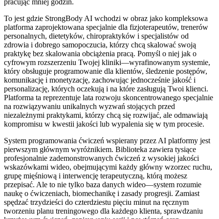
pracując mniej godzin.
To jest gdzie StrongBody AI wchodzi w obraz jako kompleksowa
platforma zaprojektowana specjalnie dla fizjoterapeutów, trenerów
personalnych, dietetyków, chiropraktyków i specjalistów od
zdrowia i dobrego samopoczucia, którzy chcą skalować swoją
praktykę bez skalowania obciążenia pracą. Pomyśl o niej jak o
cyfrowym rozszerzeniu Twojej kliniki—wyrafinowanym systemie,
który obsługuje programowanie dla klientów, śledzenie postępów,
komunikację i monetyzację, zachowując jednocześnie jakość i
personalizację, których oczekują i na które zasługują Twoi klienci.
Platforma ta reprezentuje lata rozwoju skoncentrowanego specjalnie
na rozwiązywaniu unikalnych wyzwań stojących przed
niezależnymi praktykami, którzy chcą się rozwijać, ale odmawiają
kompromisu w kwestii jakości lub wypalenia się w tym procesie.
System programowania ćwiczeń wspierany przez AI platformy jest
pierwszym głównym wyróżnikiem. Biblioteka zawiera tysiące
profesjonalnie zademonstrowanych ćwiczeń z wysokiej jakości
wskazówkami wideo, obejmującymi każdy główny wzorzec ruchu,
grupę mięśniową i interwencję terapeutyczną, którą możesz
przepisać. Ale to nie tylko baza danych wideo—system rozumie
naukę o ćwiczeniach, biomechanikę i zasady progresji. Zamiast
spędzać trzydzieści do czterdziestu pięciu minut na ręcznym
tworzeniu planu treningowego dla każdego klienta, sprawdzaniu