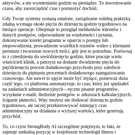
aktywów, a nie wymienianiu godzin na pieniądze. To inwestowanie
czasu, aby zaoszczędzić czas i pomnożyć dochód.
Gdy Twoje systemy zostaną ustalone, zarządzanie solidną praktyką
zdalną wymaga około pięciu do dziesięciu godzin tygodniowo na
bieżące operacje. Obejmuje to przegląd meldunków klientów i
danych postępów, odpowiadanie na wiadomości i pytania,
dokonywanie korekt programu w oparciu o postępy lub
niepowodzenia, prowadzenie wszelkich rozmów wideo z klientami
premium i tworzenie nowych treści, gdy jest to potrzebne. Porównaj
to z czterdziestu do sześćdziesięciu godzin, które pracuje wielu
właścicieli klinik, a patrzysz na dodanie dwudziestu pięciu do
pięćdziesięciu procent dodatkowego przychodu przy zaledwie
dziesięciu do piętnastu procentach dodatkowego zaangażowania
czasowego. Ale nawet to ujęcie może być mylące, ponieważ duża
część tego, co platforma automatyzuje, to czas, który już spędzałeś
na zadaniach administracyjnych—ręczne pisanie programów,
wysyłanie e-maili, śledzenie postępów w arkuszach kalkulacyjnych,
ściganie płatności. Więc możesz nie dodawać dziesięciu godzin
tygodniowo, ale raczej przekierowywać istniejący czas
administracyjny na działania o wyższej wartości, które generują
przychód.
To, co czyni StrongBody AI szczególnie potężnym, to fakt, że
zajmuje unikalną pozycję w krajobrazie technologii fitness i