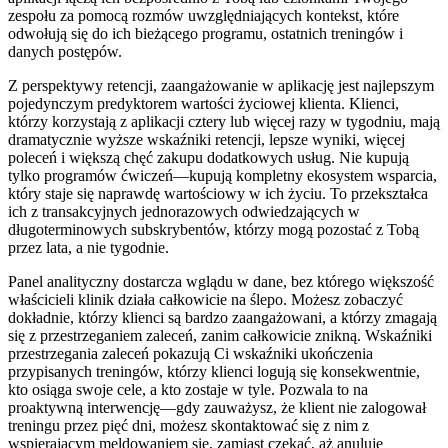
zespołu za pomocą rozmów uwzględniających kontekst, które
odwołują się do ich bieżącego programu, ostatnich treningów i
danych postępów.
Z perspektywy retencji, zaangażowanie w aplikację jest najlepszym
pojedynczym predyktorem wartości życiowej klienta. Klienci,
którzy korzystają z aplikacji cztery lub więcej razy w tygodniu, mają
dramatycznie wyższe wskaźniki retencji, lepsze wyniki, więcej
poleceń i większą chęć zakupu dodatkowych usług. Nie kupują
tylko programów ćwiczeń—kupują kompletny ekosystem wsparcia,
który staje się naprawdę wartościowy w ich życiu. To przekształca
ich z transakcyjnych jednorazowych odwiedzających w
długoterminowych subskrybentów, którzy mogą pozostać z Tobą
przez lata, a nie tygodnie.
Panel analityczny dostarcza wglądu w dane, bez którego większość
właścicieli klinik działa całkowicie na ślepo. Możesz zobaczyć
dokładnie, którzy klienci są bardzo zaangażowani, a którzy zmagają
się z przestrzeganiem zaleceń, zanim całkowicie znikną. Wskaźniki
przestrzegania zaleceń pokazują Ci wskaźniki ukończenia
przypisanych treningów, którzy klienci logują się konsekwentnie,
kto osiąga swoje cele, a kto zostaje w tyle. Pozwala to na
proaktywną interwencję—gdy zauważysz, że klient nie zalogował
treningu przez pięć dni, możesz skontaktować się z nim z
wspierającym meldowaniem się, zamiast czekać, aż anuluje