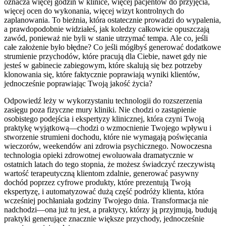
oznacza więcej godzin w klinice, więcej pacjentów do przyjęcia,
więcej ocen do wykonania, więcej wizyt kontrolnych do
zaplanowania. To bieżnia, która ostatecznie prowadzi do wypalenia,
a prawdopodobnie widziałeś, jak koledzy całkowicie opuszczają
zawód, ponieważ nie byli w stanie utrzymać tempa. Ale co, jeśli
całe założenie było błędne? Co jeśli mógłbyś generować dodatkowe
strumienie przychodów, które pracują dla Ciebie, nawet gdy nie
jesteś w gabinecie zabiegowym, które skalują się bez potrzeby
klonowania się, które faktycznie poprawiają wyniki klientów,
jednocześnie poprawiając Twoją jakość życia?
Odpowiedź leży w wykorzystaniu technologii do rozszerzenia
zasięgu poza fizyczne mury kliniki. Nie chodzi o zastąpienie
osobistego podejścia i ekspertyzy klinicznej, która czyni Twoją
praktykę wyjątkową—chodzi o wzmocnienie Twojego wpływu i
stworzenie strumieni dochodu, które nie wymagają poświęcania
wieczorów, weekendów ani zdrowia psychicznego. Nowoczesna
technologia opieki zdrowotnej ewoluowała dramatycznie w
ostatnich latach do tego stopnia, że możesz świadczyć rzeczywistą
wartość terapeutyczną klientom zdalnie, generować pasywny
dochód poprzez cyfrowe produkty, które prezentują Twoją
ekspertyzę, i automatyzować dużą część podróży klienta, która
wcześniej pochłaniała godziny Twojego dnia. Transformacja nie
nadchodzi—ona już tu jest, a praktycy, którzy ją przyjmują, budują
praktyki generujące znacznie większe przychody, jednocześnie