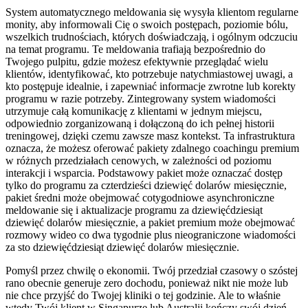
System automatycznego meldowania się wysyła klientom regularne
monity, aby informowali Cię o swoich postępach, poziomie bólu,
wszelkich trudnościach, których doświadczają, i ogólnym odczuciu
na temat programu. Te meldowania trafiają bezpośrednio do
Twojego pulpitu, gdzie możesz efektywnie przeglądać wielu
klientów, identyfikować, kto potrzebuje natychmiastowej uwagi, a
kto postępuje idealnie, i zapewniać informacje zwrotne lub korekty
programu w razie potrzeby. Zintegrowany system wiadomości
utrzymuje całą komunikację z klientami w jednym miejscu,
odpowiednio zorganizowaną i dołączoną do ich pełnej historii
treningowej, dzięki czemu zawsze masz kontekst. Ta infrastruktura
oznacza, że możesz oferować pakiety zdalnego coachingu premium
w różnych przedziałach cenowych, w zależności od poziomu
interakcji i wsparcia. Podstawowy pakiet może oznaczać dostęp
tylko do programu za czterdzieści dziewięć dolarów miesięcznie,
pakiet średni może obejmować cotygodniowe asynchroniczne
meldowanie się i aktualizacje programu za dziewięćdziesiąt
dziewięć dolarów miesięcznie, a pakiet premium może obejmować
rozmowy wideo co dwa tygodnie plus nieograniczone wiadomości
za sto dziewięćdziesiąt dziewięć dolarów miesięcznie.
Pomyśl przez chwilę o ekonomii. Twój przedział czasowy o szóstej
rano obecnie generuje zero dochodu, ponieważ nikt nie może lub
nie chce przyjść do Twojej kliniki o tej godzinie. Ale to właśnie
wtedy Twój klient w Singapurze lub Australii kończy swój dzień