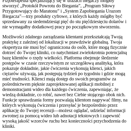
Fizjoterapeuta specjalizujący się w urazach biegaczy mógłby
stworzyć „Protokół Powrotu do Biegania”, „Program Siłowy
Przygotowujący do Maratonu” i „System Zapobiegania Urazom
Biegacza”—trzy produkty cyfrowe, z których każdy mógłby być
sprzedawany za siedemdziesiąt pięć do stu pięćdziesięciu dolarów i
nie wymagałby dodatkowej pracy po początkowym stworzeniu.
Możliwości zdalnego zarządzania klientami przekształcają Twoją
praktykę z zależnej od lokalizacji w prawdziwie globalną. Twoja
ekspertyza nie musi być ograniczona do osób, które mogą fizycznie
dotrzeć do Twojej kliniki, co natychmiast zwielokrotnia potencjalną
bazę klientów o rzędy wielkości. Platforma obejmuje śledzenie
postępów w czasie rzeczywistym ze szczegółową analityką, która
pokazuje dokładnie, jakie ćwiczenia wykonują klienci, jakich
ciężarów używają, jak postępują tydzień po tygodniu i gdzie mogą
mieć trudności. Klienci mają dostęp do swoich programów za
pośrednictwem pięknie zaprojektowanej aplikacji mobilnej z
demonstracjami wideo dla każdego ćwiczenia, zapewniając, że
wiedzą dokładnie, co robić, nawet bez Ciebie stojącego obok nich.
Funkcje sprawdzania formy pozwalają klientom nagrywać filmy, na
których wykonują ćwiczenia i przesyłać je bezpośrednio przez
aplikację do Twojej recenzji—możesz oglądać, udzielać informacji
zwrotnej za pomocą wideo lub adnotacji tekstowych i zapewnić
wysoką jakość wzorców ruchu bez konieczności przychodzenia do
kliniki.