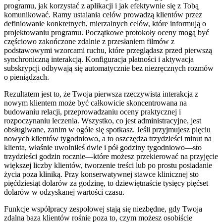
programu, jak korzystać z aplikacji i jak efektywnie się z Tobą
komunikować. Ramy ustalania celów prowadzą klientów przez
definiowanie konkretnych, mierzalnych celów, które informują o
projektowaniu programu. Początkowe protokoły oceny mogą być
częściowo zakończone zdalnie z przesłaniem filmów z
podstawowymi wzorcami ruchu, które przeglądasz przed pierwszą
synchroniczną interakcją. Konfiguracja płatności i aktywacja
subskrypcji odbywają się automatycznie bez niezręcznych rozmów
o pieniądzach.
Rezultatem jest to, że Twoja pierwsza rzeczywista interakcja z
nowym klientem może być całkowicie skoncentrowana na
budowaniu relacji, przeprowadzaniu oceny praktycznej i
rozpoczynaniu leczenia. Wszystko, co jest administracyjne, jest
obsługiwane, zanim w ogóle się spotkasz. Jeśli przyjmujesz pięciu
nowych klientów tygodniowo, a to oszczędza trzydzieści minut na
klienta, właśnie uwolniłeś dwie i pół godziny tygodniowo—sto
trzydzieści godzin rocznie—które możesz przekierować na przyjęcie
większej liczby klientów, tworzenie treści lub po prostu posiadanie
życia poza kliniką. Przy konserwatywnej stawce klinicznej sto
pięćdziesiąt dolarów za godzinę, to dziewiętnaście tysięcy pięćset
dolarów w odzyskanej wartości czasu.
Funkcje współpracy zespołowej stają się niezbędne, gdy Twoja
zdalna baza klientów rośnie poza to, czym możesz osobiście