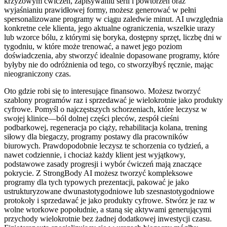
krzyżowym ćwiczeń, zapisywaniu serii i powtórzeń oraz
wyjaśnianiu prawidłowej formy, możesz generować w pełni
spersonalizowane programy w ciągu zaledwie minut. AI uwzględnia
konkretne cele klienta, jego aktualne ograniczenia, wszelkie urazy
lub wzorce bólu, z którymi się boryka, dostępny sprzęt, liczbę dni w
tygodniu, w które może trenować, a nawet jego poziom
doświadczenia, aby stworzyć idealnie dopasowane programy, które
byłyby nie do odróżnienia od tego, co stworzyłbyś ręcznie, mając
nieograniczony czas.
Oto gdzie robi się to interesujące finansowo. Możesz tworzyć
szablony programów raz i sprzedawać je wielokrotnie jako produkty
cyfrowe. Pomyśl o najczęstszych schorzeniach, które leczysz w
swojej klinice—ból dolnej części pleców, zespół cieśni
podbarkowej, regeneracja po ciąży, rehabilitacja kolana, trening
siłowy dla biegaczy, programy postawy dla pracowników
biurowych. Prawdopodobnie leczysz te schorzenia co tydzień, a
nawet codziennie, i chociaż każdy klient jest wyjątkowy,
podstawowe zasady progresji i wybór ćwiczeń mają znaczące
pokrycie. Z StrongBody AI możesz tworzyć kompleksowe
programy dla tych typowych prezentacji, pakować je jako
ustrukturyzowane dwunastotygodniowe lub szesnastotygodniowe
protokoły i sprzedawać je jako produkty cyfrowe. Stwórz je raz w
wolne wtorkowe popołudnie, a staną się aktywami generującymi
przychody wielokrotnie bez żadnej dodatkowej inwestycji czasu.