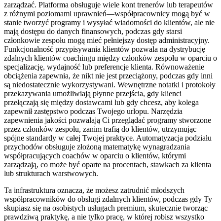
zarządzać. Platforma obsługuje wiele kont trenerów lub terapeutów
z różnymi poziomami uprawnień—współpracownicy mogą być w
stanie tworzyć programy i wysyłać wiadomości do klientów, ale nie
mają dostępu do danych finansowych, podczas gdy starsi
członkowie zespołu mogą mieć pełniejszy dostęp administracyjny.
Funkcjonalność przypisywania klientów pozwala na dystrybucję
zdalnych klientów coachingu między członków zespołu w oparciu o
specjalizację, wydajność lub preferencje klienta. Równoważenie
obciążenia zapewnia, że nikt nie jest przeciążony, podczas gdy inni
są niedostatecznie wykorzystywani. Wewnętrzne notatki i protokoły
przekazywania umożliwiają płynne przejścia, gdy klienci
przełączają się między dostawcami lub gdy chcesz, aby kolega
zapewnił zastępstwo podczas Twojego urlopu. Narzędzia
zapewnienia jakości pozwalają Ci przeglądać programy stworzone
przez członków zespołu, zanim trafią do klientów, utrzymując
spójne standardy w całej Twojej praktyce. Automatyzacja podziału
przychodów obsługuje złożoną matematykę wynagradzania
współpracujących coachów w oparciu o klientów, którymi
zarządzają, co może być oparte na procentach, stawkach za klienta
lub strukturach warstwowych.
Ta infrastruktura oznacza, że możesz zatrudnić młodszych
współpracowników do obsługi zdalnych klientów, podczas gdy Ty
skupiasz się na osobistych usługach premium, skutecznie tworząc
prawdziwą praktykę, a nie tylko pracę, w której robisz wszystko