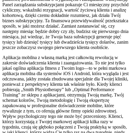
Panel zarządzania subskrypcjami pokazuje Ci miesięczny przychód
cykliczny, wskaźniki rezygnacji, wartość życiową klienta i analizę
kohortową, dzięki czemu dokładnie rozumiesz, jak działa Twój
biznes subskrypcyjny. Ta finansowa przewidywalność przekształca
sposób, w jaki możesz działać. Zamiast zastanawiać się, czy
następny miesiąc będzie dobry czy zły, budzisz się pierwszego dnia
miesiąca, już wiedząc, że Twoja baza subskrypcji generuje pięć
tysięcy lub dziesięć tysięcy lub dwadzieścia tysięcy dolarów, zanim
jeszcze zobaczysz swojego pierwszego klienta osobiście.
Aplikacja mobilna z własną marką jest całkowitą rewolucją w
zakresie doświadczenia klienta i zaangażowania. To nie jest tylko
jakaś ogólna aplikacja fitness z Twoim logo—to w pełni markowa
aplikacja mobilna dla systemów iOS i Android, która wygląda i jest
odczuwana, jakby została zbudowana specjalnie dla Twojej kliniki,
ponieważ z perspektywy klienta tak właśnie było. Kiedy klienci
pobierają „Smith Physiotherapy” lub „Optimal Performance
Training” ze sklepu z aplikacjami, otrzymują Twoją markę, Twój
schemat kolorów, Twoją metodologię i Twoją ekspertyzę
zapakowaną w profesjonalne doświadczenie mobilne, które
rywalizuje z tym, co oferują główne firmy opieki zdrowotnej.
Wpływ psychologiczny tego nie może być przeceniony. Klienci,
którzy korzystają z Twojej markowej aplikacji kilka razy w
tygodniu, czują się głęboko połączeni z Twoją praktyką w sposób,
w jaki klienci, którzy widzą Cię tylko raz na dwa tygodnie, nigdy