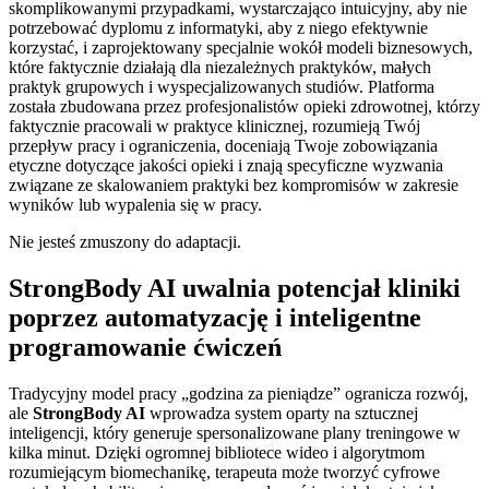
skomplikowanymi przypadkami, wystarczająco intuicyjny, aby nie
potrzebować dyplomu z informatyki, aby z niego efektywnie
korzystać, i zaprojektowany specjalnie wokół modeli biznesowych,
które faktycznie działają dla niezależnych praktyków, małych
praktyk grupowych i wyspecjalizowanych studiów. Platforma
została zbudowana przez profesjonalistów opieki zdrowotnej, którzy
faktycznie pracowali w praktyce klinicznej, rozumieją Twój
przepływ pracy i ograniczenia, doceniają Twoje zobowiązania
etyczne dotyczące jakości opieki i znają specyficzne wyzwania
związane ze skalowaniem praktyki bez kompromisów w zakresie
wyników lub wypalenia się w pracy.
Nie jesteś zmuszony do adaptacji.
StrongBody AI uwalnia potencjał kliniki
poprzez automatyzację i inteligentne
programowanie ćwiczeń
Tradycyjny model pracy „godzina za pieniądze” ogranicza rozwój,
ale
StrongBody AI
wprowadza system oparty na sztucznej
inteligencji, który generuje spersonalizowane plany treningowe w
kilka minut. Dzięki ogromnej bibliotece wideo i algorytmom
rozumiejącym biomechanikę, terapeuta może tworzyć cyfrowe