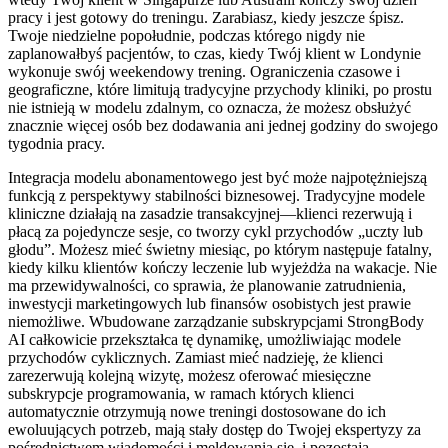
pracy i jest gotowy do treningu. Zarabiasz, kiedy jeszcze śpisz.
Twoje niedzielne popołudnie, podczas którego nigdy nie
zaplanowałbyś pacjentów, to czas, kiedy Twój klient w Londynie
wykonuje swój weekendowy trening. Ograniczenia czasowe i
geograficzne, które limitują tradycyjne przychody kliniki, po prostu
nie istnieją w modelu zdalnym, co oznacza, że możesz obsłużyć
znacznie więcej osób bez dodawania ani jednej godziny do swojego
tygodnia pracy.
Integracja modelu abonamentowego jest być może najpotężniejszą
funkcją z perspektywy stabilności biznesowej. Tradycyjne modele
kliniczne działają na zasadzie transakcyjnej—klienci rezerwują i
płacą za pojedyncze sesje, co tworzy cykl przychodów „uczty lub
głodu”. Możesz mieć świetny miesiąc, po którym następuje fatalny,
kiedy kilku klientów kończy leczenie lub wyjeżdża na wakacje. Nie
ma przewidywalności, co sprawia, że planowanie zatrudnienia,
inwestycji marketingowych lub finansów osobistych jest prawie
niemożliwe. Wbudowane zarządzanie subskrypcjami StrongBody
AI całkowicie przekształca tę dynamikę, umożliwiając modele
przychodów cyklicznych. Zamiast mieć nadzieję, że klienci
zarezerwują kolejną wizytę, możesz oferować miesięczne
subskrypcje programowania, w ramach których klienci
automatycznie otrzymują nowe treningi dostosowane do ich
ewoluujących potrzeb, mają stały dostęp do Twojej ekspertyzy za
pośrednictwem wiadomości i meldowania się, i pozostają