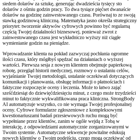
siedem dolarów za sztukę, generując dwadzieścia tysięcy sto
dolarów z ośmiu godzin pracy. To dwa tysiące pięćset dwanaście
dolarów na godzinę zainwestowanego czasu. Porównaj to ze swoją
stawką godzinową kliniczną. Matematyka jasno określa strategiczny
priorytet: tworzenie aktywów cyfrowych powinno być regularną
częścią Twojej działalności biznesowej, ponieważ zwrot z
zainwestowanego czasu jest wykładniczo wyższy niż ciągłe
wymienianie godzin na pieniądze.
Wprowadzanie klienta na pokład zazwyczaj pochłania ogromne
ilości czasu, który mógłbyś spędzać na działaniach o wyższej
wartości. Pierwsza sesja z nowym klientem obejmuje papierkową
robotę, przegląd historii medycznej, rozmowy o ustalaniu celów,
wyjaśnianie Twojej metodologii, ustalanie oczekiwań dotyczących
komunikacji i planowania, obsługę informacji o płatnościach i
faktyczne rozpoczęcie oceny i leczenia. Może to łatwo zająć
sześćdziesiąt do dziewięćdziesięciu minut, z czego może trzydzieści
minut to faktycznie wykwalifikowana praca kliniczna. StrongBody
AI automatyzuje wszystko, co nie wymaga Twojej profesjonalnej
oceny. Cyfrowe formularze zgłoszeniowe z kompleksowymi
kwestionariuszami badań przesiewowych ruchu mogą być
wypełniane przez klientów, zanim w ogóle wejdą z Tobą w
interakcję, z odpowiedziami automatycznie zorganizowanymi w
Twoim systemie. Automatyczne sekwencje powitalne edukują
nowych klientów o Twoim podejściu, czego mogą oczekiwać od