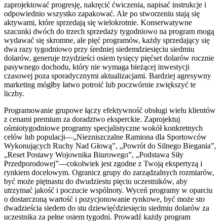
zaprojektować progresję, nakręcić ćwiczenia, napisać instrukcje i
odpowiednio wszystko zapakować. Ale po stworzeniu stają się
aktywami, które sprzedają się wielokrotnie. Konserwatywne
szacunki dwóch do trzech sprzedaży tygodniowo na program mogą
wydawać się skromne, ale pięć programów, każdy sprzedający się
dwa razy tygodniowo przy średniej siedemdziesięciu siedmiu
dolarów, generuje trzydzieści osiem tysięcy pięćset dolarów rocznie
pasywnego dochodu, który nie wymaga bieżącej inwestycji
czasowej poza sporadycznymi aktualizacjami. Bardziej agresywny
marketing mógłby łatwo potroić lub poczwórnie zwiększyć te
liczby.
Programowanie grupowe łączy efektywność obsługi wielu klientów
z cenami premium za doradztwo eksperckie. Zaprojektuj
ośmiotygodniowe programy specjalistyczne wokół konkretnych
celów lub populacji—„Niezniszczalne Ramiona dla Sportowców
Wykonujących Ruchy Nad Głową”, „Powrót do Silnego Biegania”,
„Reset Postawy Wojownika Biurowego”, „Podstawa Siły
Przedporodowej”—cokolwiek jest zgodne z Twoją ekspertyzą i
rynkiem docelowym. Ogranicz grupy do zarządzalnych rozmiarów,
być może piętnastu do dwudziestu pięciu uczestników, aby
utrzymać jakość i poczucie wspólnoty. Wyceń programy w oparciu
o dostarczoną wartość i pozycjonowanie rynkowe, być może sto
dwadzieścia siedem do stu dziewięćdziesięciu siedmiu dolarów za
uczestnika za pełne osiem tygodni. Prowadź każdy program