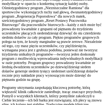
modyfikacje w oparciu o konkretną sytuację każdej osoby.
Ośmiotygodniowy program „Niezniszczalne Ramiona” dla
sportowców wykonujących ruchy nad głową, dwunastotygodniowy
program „Regeneracja Poporodowa” dla nowych matek,
sześciotygodniowy program „Reset Postawy Pracownika
Biurowego” dla pracowników biurowych—każdy z nich może być
prowadzony kwartalnie z grupami od piętnastu do trzydziestu
uczestników płacących siedemdziesiąt dziewięć do stu czterdziestu
siedmiu dolarów za cały program. Piękno programów grupowych
polega na tym, że koszty marginalne są prawie zerowe. Niezależnie
od tego, czy masz pięciu uczestników, czy pięćdziesięciu,
wymagana praca jest z grubsza podobna, ponieważ nie tworzysz
trzydziestu unikalnych programów—tworzysz jeden doskonały
program z możliwością wprowadzania indywidualnych modyfikacji
w razie potrzeby. Program grupowy prowadzony kwartalnie ze
średnią dwudziestu uczestników po dziewięćdziesiąt siedem
dolarów generuje siedem tysięcy siedemset sześćdziesiąt dolarów
rocznie przy nakładzie pracy wynoszącym może dziesięć do
piętnastu godzin na grupę.
Programy utrzymania zaspokajają kluczową potrzebę, którą
większość klinik całkowicie zaniedbuje, tracąc znaczące przychody.
Pomyśl o wszystkich klientach, którzy pomyślnie zakończyli u
Ciebie leczenie—ich ból barku jest rozwiązany, ich plecy są znowu
silne, ich kolano jest stabilne. Tradycyjne modele kliniczne