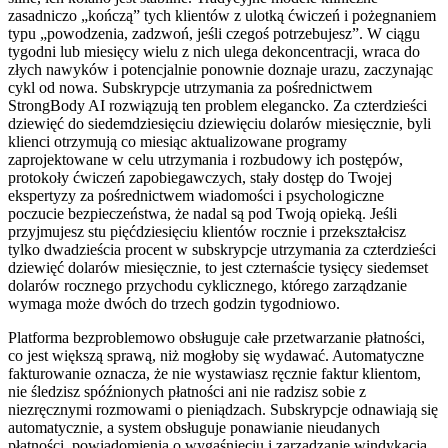
zasadniczo „kończą” tych klientów z ulotką ćwiczeń i pożegnaniem
typu „powodzenia, zadzwoń, jeśli czegoś potrzebujesz”. W ciągu
tygodni lub miesięcy wielu z nich ulega dekoncentracji, wraca do
złych nawyków i potencjalnie ponownie doznaje urazu, zaczynając
cykl od nowa. Subskrypcje utrzymania za pośrednictwem
StrongBody AI rozwiązują ten problem elegancko. Za czterdzieści
dziewięć do siedemdziesięciu dziewięciu dolarów miesięcznie, byli
klienci otrzymują co miesiąc aktualizowane programy
zaprojektowane w celu utrzymania i rozbudowy ich postępów,
protokoły ćwiczeń zapobiegawczych, stały dostęp do Twojej
ekspertyzy za pośrednictwem wiadomości i psychologiczne
poczucie bezpieczeństwa, że nadal są pod Twoją opieką. Jeśli
przyjmujesz stu pięćdziesięciu klientów rocznie i przekształcisz
tylko dwadzieścia procent w subskrypcje utrzymania za czterdzieści
dziewięć dolarów miesięcznie, to jest czternaście tysięcy siedemset
dolarów rocznego przychodu cyklicznego, którego zarządzanie
wymaga może dwóch do trzech godzin tygodniowo.
Platforma bezproblemowo obsługuje całe przetwarzanie płatności,
co jest większą sprawą, niż mogłoby się wydawać. Automatyczne
fakturowanie oznacza, że nie wystawiasz ręcznie faktur klientom,
nie śledzisz spóźnionych płatności ani nie radzisz sobie z
niezręcznymi rozmowami o pieniądzach. Subskrypcje odnawiają się
automatycznie, a system obsługuje ponawianie nieudanych
płatności, powiadomienia o wygaśnięciu i zarządzanie windykacją.