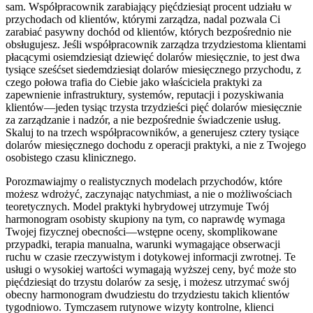
sam. Współpracownik zarabiający pięćdziesiąt procent udziału w
przychodach od klientów, którymi zarządza, nadal pozwala Ci
zarabiać pasywny dochód od klientów, których bezpośrednio nie
obsługujesz. Jeśli współpracownik zarządza trzydziestoma klientami
płacącymi osiemdziesiąt dziewięć dolarów miesięcznie, to jest dwa
tysiące sześćset siedemdziesiąt dolarów miesięcznego przychodu, z
czego połowa trafia do Ciebie jako właściciela praktyki za
zapewnienie infrastruktury, systemów, reputacji i pozyskiwania
klientów—jeden tysiąc trzysta trzydzieści pięć dolarów miesięcznie
za zarządzanie i nadzór, a nie bezpośrednie świadczenie usług.
Skaluj to na trzech współpracowników, a generujesz cztery tysiące
dolarów miesięcznego dochodu z operacji praktyki, a nie z Twojego
osobistego czasu klinicznego.
Porozmawiajmy o realistycznych modelach przychodów, które
możesz wdrożyć, zaczynając natychmiast, a nie o możliwościach
teoretycznych. Model praktyki hybrydowej utrzymuje Twój
harmonogram osobisty skupiony na tym, co naprawdę wymaga
Twojej fizycznej obecności—wstępne oceny, skomplikowane
przypadki, terapia manualna, warunki wymagające obserwacji
ruchu w czasie rzeczywistym i dotykowej informacji zwrotnej. Te
usługi o wysokiej wartości wymagają wyższej ceny, być może sto
pięćdziesiąt do trzystu dolarów za sesję, i możesz utrzymać swój
obecny harmonogram dwudziestu do trzydziestu takich klientów
tygodniowo. Tymczasem rutynowe wizyty kontrolne, klienci