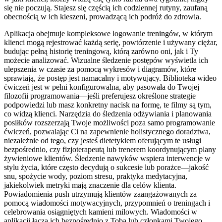
się nie poczują. Stajesz się częścią ich codziennej rutyny, zaufaną
obecnością w ich kieszeni, prowadzącą ich podróż do zdrowia.
Aplikacja obejmuje kompleksowe logowanie treningów, w którym
klienci mogą rejestrować każdą serię, powtórzenie i używany ciężar,
budując pełną historię treningową, którą zarówno oni, jak i Ty
możecie analizować. Wizualne śledzenie postępów wyświetla ich
ulepszenia w czasie za pomocą wykresów i diagramów, które
sprawiają, że postęp jest namacalny i motywujący. Biblioteka wideo
ćwiczeń jest w pełni konfigurowalna, aby pasowała do Twojej
filozofii programowania—jeśli preferujesz określone strategie
podpowiedzi lub masz konkretny nacisk na formę, te filmy są tym,
co widzą klienci. Narzędzia do śledzenia odżywiania i planowania
posiłków rozszerzają Twoje możliwości poza samo programowanie
ćwiczeń, pozwalając Ci na zapewnienie holistycznego doradztwa,
niezależnie od tego, czy jesteś dietetykiem oferującym te usługi
bezpośrednio, czy fizjoterapeutą lub trenerem koordynującym plany
żywieniowe klientów. Śledzenie nawyków wspiera interwencje w
stylu życia, które często decydują o sukcesie lub porażce—jakość
snu, spożycie wody, poziom stresu, praktyka medytacyjna,
jakiekolwiek metryki mają znaczenie dla celów klienta.
Powiadomienia push utrzymują klientów zaangażowanych za
pomocą wiadomości motywacyjnych, przypomnień o treningach i
celebrowania osiągniętych kamieni milowych. Wiadomości w
aplikacji łączą ich bezpośrednio z Tobą lub członkami Twojego