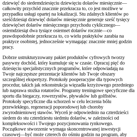
dziewięć do siedemdziesięciu dziewięciu dolarów miesięcznie—
całkowity przychód znacznie przekracza to, co jest możliwe w
przypadku usługi opartej na lokalizacji. Stu zdalnych klientów po
sześćdziesiąt dziewięć dolarów miesięcznie generuje sześć tysięcy
dziewięćset dolarów miesięcznego przychodu cyklicznego—
osiemdziesiąt dwa tysiące osiemset dolarów rocznie—co
prawdopodobnie przekracza to, co wielu praktyków zarabia na
praktyce osobistej, jednocześnie wymagając znacznie mniej godzin
pracy.
Dobrze ustrukturyzowany pakiet produktów cyfrowych tworzy
pasywny dochód, który kumuluje się w czasie. Opracuj pięć do
dziesięciu specjalistycznych programów, które odpowiadają na
Twoje najczęstsze prezentacje klientów lub Twoje obszary
szczególnej ekspertyzy. Protokoły pooperacyjne dla typowych
procedur, takich jak rekonstrukcja więzadła krzyżowego przedniego
lub naprawa stożka rotatorów. Programy treningowe specyficzne dla
sportu dla biegaczy, rowerzystów, pływaków lub golfistów.
Protokoły specyficzne dla schorzeń w celu leczenia bólu
przewlekłego, regeneracji poporodowej lub choroby
zwyrodnieniowej stawów. Wyceń je odpowiednio na czterdzieści
siedem do stu czterdziestu siedmiu dolarów, w zależności od
kompleksowości i Twojego pozycjonowania rynkowego.
Początkowe stworzenie wymaga skoncentrowanej inwestycji
czasowej—być może czterech do ośmiu godzin na program, aby