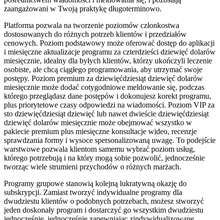
zaangażowani w Twoją praktykę długoterminowo.
Platforma pozwala na tworzenie poziomów członkostwa
dostosowanych do różnych potrzeb klientów i przedziałów
cenowych. Poziom podstawowy może oferować dostęp do aplikacji
i miesięczne aktualizacje programu za czterdzieści dziewięć dolarów
miesięcznie, idealny dla byłych klientów, którzy ukończyli leczenie
osobiste, ale chcą ciągłego programowania, aby utrzymać swoje
postępy. Poziom premium za dziewięćdziesiąt dziewięć dolarów
miesięcznie może dodać cotygodniowe meldowanie się, podczas
którego przeglądasz dane postępów i dokonujesz korekt programu,
plus priorytetowe czasy odpowiedzi na wiadomości. Poziom VIP za
sto dziewięćdziesiąt dziewięć lub nawet dwieście dziewięćdziesiąt
dziewięć dolarów miesięcznie może obejmować wszystko w
pakiecie premium plus miesięczne konsultacje wideo, recenzje
sprawdzania formy i wysoce spersonalizowaną uwagę. To podejście
warstwowe pozwala klientom samemu wybrać poziom usług,
którego potrzebują i na który mogą sobie pozwolić, jednocześnie
tworząc wiele strumieni przychodów o różnych marżach.
Programy grupowe stanowią kolejną lukratywną okazję do
subskrypcji. Zamiast tworzyć indywidualne programy dla
dwudziestu klientów o podobnych potrzebach, możesz stworzyć
jeden doskonały program i dostarczyć go wszystkim dwudziestu
jednocześnie, jednocześnie zapewniając zindywidualizowane