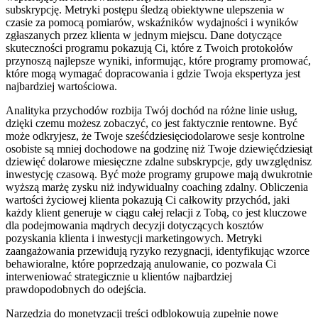
subskrypcję. Metryki postępu śledzą obiektywne ulepszenia w
czasie za pomocą pomiarów, wskaźników wydajności i wyników
zgłaszanych przez klienta w jednym miejscu. Dane dotyczące
skuteczności programu pokazują Ci, które z Twoich protokołów
przynoszą najlepsze wyniki, informując, które programy promować,
które mogą wymagać dopracowania i gdzie Twoja ekspertyza jest
najbardziej wartościowa.
Analityka przychodów rozbija Twój dochód na różne linie usług,
dzięki czemu możesz zobaczyć, co jest faktycznie rentowne. Być
może odkryjesz, że Twoje sześćdziesięciodolarowe sesje kontrolne
osobiste są mniej dochodowe na godzinę niż Twoje dziewięćdziesiąt
dziewięć dolarowe miesięczne zdalne subskrypcje, gdy uwzględnisz
inwestycję czasową. Być może programy grupowe mają dwukrotnie
wyższą marżę zysku niż indywidualny coaching zdalny. Obliczenia
wartości życiowej klienta pokazują Ci całkowity przychód, jaki
każdy klient generuje w ciągu całej relacji z Tobą, co jest kluczowe
dla podejmowania mądrych decyzji dotyczących kosztów
pozyskania klienta i inwestycji marketingowych. Metryki
zaangażowania przewidują ryzyko rezygnacji, identyfikując wzorce
behawioralne, które poprzedzają anulowanie, co pozwala Ci
interweniować strategicznie u klientów najbardziej
prawdopodobnych do odejścia.
Narzędzia do monetyzacji treści odblokowują zupełnie nowe