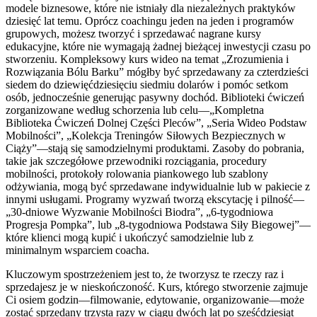
modele biznesowe, które nie istniały dla niezależnych praktyków
dziesięć lat temu. Oprócz coachingu jeden na jeden i programów
grupowych, możesz tworzyć i sprzedawać nagrane kursy
edukacyjne, które nie wymagają żadnej bieżącej inwestycji czasu po
stworzeniu. Kompleksowy kurs wideo na temat „Zrozumienia i
Rozwiązania Bólu Barku” mógłby być sprzedawany za czterdzieści
siedem do dziewięćdziesięciu siedmiu dolarów i pomóc setkom
osób, jednocześnie generując pasywny dochód. Biblioteki ćwiczeń
zorganizowane według schorzenia lub celu—„Kompletna
Biblioteka Ćwiczeń Dolnej Części Pleców”, „Seria Wideo Podstaw
Mobilności”, „Kolekcja Treningów Siłowych Bezpiecznych w
Ciąży”—stają się samodzielnymi produktami. Zasoby do pobrania,
takie jak szczegółowe przewodniki rozciągania, procedury
mobilności, protokoły rolowania piankowego lub szablony
odżywiania, mogą być sprzedawane indywidualnie lub w pakiecie z
innymi usługami. Programy wyzwań tworzą ekscytację i pilność—
„30-dniowe Wyzwanie Mobilności Biodra”, „6-tygodniowa
Progresja Pompka”, lub „8-tygodniowa Podstawa Siły Biegowej”—
które klienci mogą kupić i ukończyć samodzielnie lub z
minimalnym wsparciem coacha.
Kluczowym spostrzeżeniem jest to, że tworzysz te rzeczy raz i
sprzedajesz je w nieskończoność. Kurs, którego stworzenie zajmuje
Ci osiem godzin—filmowanie, edytowanie, organizowanie—może
zostać sprzedany trzysta razy w ciągu dwóch lat po sześćdziesiąt