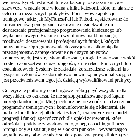
wellness. Rynek jest absolutnie zatłoczony rozwiązaniami, ale
zazwyczaj wpadają one w jedną z kilku kategorii, które mijają się z
celem dla niezależnych praktyków. Podstawowe aplikacje
treningowe, takie jak MyFitnessPal lub Fitbod, są skierowane do
konsumentów, generyczne i całkowicie nieadekwatne do
dostarczania profesjonalnego programowania klinicznego lub
wydajnościowego. Brakuje im wyrafinowania klinicznego,
możliwości dostosowania i profesjonalnych funkcji, których
potrzebujesz. Oprogramowanie do zarządzania siłownią dla
przedsiębiorstw, zaprojektowane dla dużych obiektów
komercyjnych, jest zbyt skomplikowane, drogie i zbudowane wokół
modeli członkostwa o dużej objętości, a nie relacji klinicznych lub
coachingowych. Systemy te zakładają, że zarządzasz setkami lub
tysiącami członków ze stosunkowo niewielką indywidualizacją, co
jest przeciwieństwem tego, jak działają wykwalifikowani praktycy.
Generyczne platformy coachingowe próbują być wszystkim dla
wszystkich, co oznacza, że nie są zoptymalizowane pod kątem
niczego konkretnego. Mogą technicznie pozwolić Ci na tworzenie
programów treningowych i komunikowanie się z klientami, ale
brakuje im klinicznej biblioteki ćwiczeń, terapeutycznych modeli
progresji i funkcji specyficznych dla opieki zdrowotnej, które
odróżniają praktykę zawodową od ogólnego coachingu fitness.
StrongBody AI znajduje się w słodkim punkcie—wystarczająco
wyrafinowany, aby poradzić sobie z poważną pracą kliniczną ze