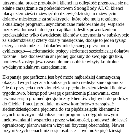
utrzymania, proste protokoły i klienci na odległość przenoszą się na
zdalne zarządzanie za pośrednictwem StrongBody AI. Ci klienci
płacą czterdzieści dziewięć do dziewięćdziesięciu dziewięciu
dolarów miesięcznie za subskrypcje, które obejmują regularne
aktualizacje programu, asynchroniczne meldowanie się, wsparcie
przez wiadomości i dostęp do aplikacji. Jeśli z powodzeniem
przekształcisz tylko dwudziestu klientów utrzymania w subskrypcje
za siedemdziesiąt cztery dolary miesięcznie, dodaje to jeden tysiąc
czterysta osiemdziesiąt dolarów miesięcznego przychodu
cyklicznego—siedemnaście tysięcy siedemset sześćdziesiąt dolarów
rocznie—bez dodawania ani jednej godziny do swojego grafiku,
ponieważ zastępujesz czasochłonne osobiste wizyty kontrolne
wydajnym zdalnym zarządzaniem.
Ekspansja geograficzna jest być może najbardziej dramatyczną
okazją. Twoja fizyczna lokalizacja kliniki realistycznie ogranicza
Cię do przyjęcia może dwudziestu pięciu do czterdziestu klientów
tygodniowo, biorąc pod uwagę ograniczenia planowania, czas
trwania sesji i promień geograficzny klientów chętnych do podróży
do Ciebie. Pracując zdalnie, możesz komfortowo zarządzać
siedemdziesięcioma pięcioma do stu pięćdziesięciu klientami z
asynchronicznymi aktualizacjami programu, cotygodniowymi
meldowaniami i wsparciem przez wiadomości, ponieważ nie jesteś
ograniczony planowaniem wizyt ani fizyczną obecnością. Nawet
przy niższych cenach niż sesje osobiste—być może pięćdziesiąt