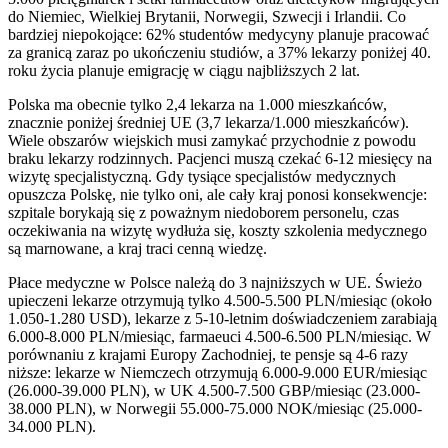
do Niemiec, Wielkiej Brytanii, Norwegii, Szwecji i Irlandii. Co
bardziej niepokojące: 62% studentów medycyny planuje pracować
za granicą zaraz po ukończeniu studiów, a 37% lekarzy poniżej 40.
roku życia planuje emigrację w ciągu najbliższych 2 lat.
Polska ma obecnie tylko 2,4 lekarza na 1.000 mieszkańców,
znacznie poniżej średniej UE (3,7 lekarza/1.000 mieszkańców).
Wiele obszarów wiejskich musi zamykać przychodnie z powodu
braku lekarzy rodzinnych. Pacjenci muszą czekać 6-12 miesięcy na
wizytę specjalistyczną. Gdy tysiące specjalistów medycznych
opuszcza Polskę, nie tylko oni, ale cały kraj ponosi konsekwencje:
szpitale borykają się z poważnym niedoborem personelu, czas
oczekiwania na wizytę wydłuża się, koszty szkolenia medycznego
są marnowane, a kraj traci cenną wiedzę.
Płace medyczne w Polsce należą do 3 najniższych w UE. Świeżo
upieczeni lekarze otrzymują tylko 4.500-5.500 PLN/miesiąc (około
1.050-1.280 USD), lekarze z 5-10-letnim doświadczeniem zarabiają
6.000-8.000 PLN/miesiąc, farmaeuci 4.500-6.500 PLN/miesiąc. W
porównaniu z krajami Europy Zachodniej, te pensje są 4-6 razy
niższe: lekarze w Niemczech otrzymują 6.000-9.000 EUR/miesiąc
(26.000-39.000 PLN), w UK 4.500-7.500 GBP/miesiąc (23.000-
38.000 PLN), w Norwegii 55.000-75.000 NOK/miesiąc (25.000-
34.000 PLN).