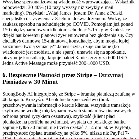
Wysyłasz spersonalizowaną wiadomość wprowadzającą. Wskaźnik
odpowiedzi: 30-40% (10 razy wyższy niż zwykły e-mail
marketing). Przykład: „Witaj James, jestem Dr. Anna z Polski,
specjalistka ds. żywienia z 8-letnim doświadczeniem. Widzę, że
szukasz sposobu na schudnięcie po COVID. Pomogłam już ponad
150 międzynarodowym klientom schudnąć 5-15 kg w 3 miesiące
dzięki naukowemu planowi żywieniowemu bez głodzenia się. Czy
chciałbyś darmową 15-minutową konsultację, abym mogła lepiej
zrozumieć twoją sytuację?” James czyta, czuje zaufanie (bo
wiadomość jest osobista, a nie spam), umawia się na spotkanie,
otrzymuje konsultację, kupuje pakiet 3-miesięczny za 600 USD.
Jedna Active Message może przynieść 200-1000 USD.
6. Bezpieczne Płatności przez Stripe – Otrzymaj
Pieniądze w 30 Minut
StrongBody AI integruje się ze Stripe – bramką płatniczą zaufaną w
46 krajach. Korzyści: Absolutne bezpieczeństwo (brak
przechowywania informacji o karcie klienta, wszystkie transakcje
szyfrowane według międzynarodowych standardów finansowych,
ochrona przed ryzykiem oszustwa), szybkość (klient płaci →
pieniądze na portfelu natychmiast, wypłata do polskiego banku
zajmuje tylko 30 minut, nie trzeba czekać 7-14 dni jak w PayPal),
przejrzystość (opłata transakcyjna tylko 5%, niższa niż PayPal 7-
10%, brak ukrytych opłat, opłat za utrzymanie, opłat za wypłatę, bez