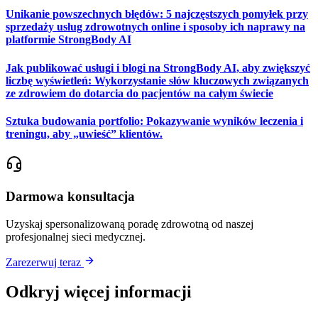
Unikanie powszechnych błędów: 5 najczęstszych pomyłek przy
sprzedaży usług zdrowotnych online i sposoby ich naprawy na
platformie StrongBody AI
Jak publikować usługi i blogi na StrongBody AI, aby zwiększyć
liczbę wyświetleń: Wykorzystanie słów kluczowych związanych
ze zdrowiem do dotarcia do pacjentów na całym świecie
Sztuka budowania portfolio: Pokazywanie wyników leczenia i
treningu, aby „uwieść” klientów.
Darmowa konsultacja
Uzyskaj spersonalizowaną poradę zdrowotną od naszej
profesjonalnej sieci medycznej.
Zarezerwuj teraz
Odkryj więcej informacji