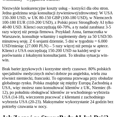
Niezwykle konkurencyjne koszty usług – korzyści dla obu stron.
Jedna godzinna sesja konsultacji żywieniowej/zdrowotnej: W USA
150-300 USD, w UK 80-150 GBP (100-180 USD), w Niemczech
100-180 EUR (110-200 USD), z Polski przez StrongBody AI tylko
40-80 USD. Klienci oszczędzają 60-70%, a ty nadal zarabiasz 3-5
razy więcej niż pensja firmowa. Przykład: Anna, farmaceutka w
Warszawie, konsultuje witaminy i suplementy diety za 50 USD/30-
minutową sesję. Z 6 sesjami dziennie, 5 dni w tygodniu = 6.000
USD/miesiąc (27.000 PLN) – 5 razy więcej niż pensja w aptece.
Klienci z USA oszczędzają 150-200 USD na każdej sesji w
porównaniu z lokalnymi konsultacjami. To idealna sytuacja win-
win.
Brak barier językowych i korzystne strefy czasowe. 80% polskich
specjalistów medycznych mówi dobrze po angielsku, wielu zna
również niemiecki, francuski. To ogromna przewaga przy obsłudze
globalnego rynku. Polska znajduje się między Europą Zachodnią a
USA, więc możesz rano konsultować klientów z UK, Niemiec (8-
12), po południu obsługiwać klientów ze wschodniego wybrzeża
USA (14-18), wieczorem pracować z klientami z zachodniego
wybrzeża USA (20-23). Maksymalne wykorzystanie 24 godzin bez
potrzeby czuwania w nocy.