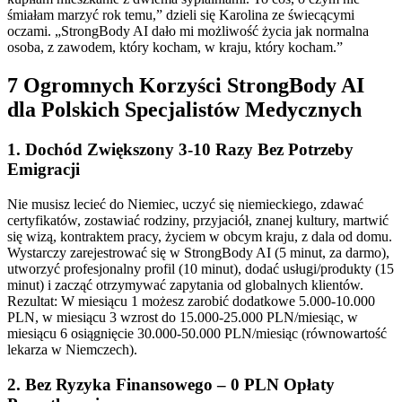
śmiałam marzyć rok temu,” dzieli się Karolina ze świecącymi
oczami. „StrongBody AI dało mi możliwość życia jak normalna
osoba, z zawodem, który kocham, w kraju, który kocham.”
7 Ogromnych Korzyści StrongBody AI
dla Polskich Specjalistów Medycznych
1. Dochód Zwiększony 3-10 Razy Bez Potrzeby
Emigracji
Nie musisz lecieć do Niemiec, uczyć się niemieckiego, zdawać
certyfikatów, zostawiać rodziny, przyjaciół, znanej kultury, martwić
się wizą, kontraktem pracy, życiem w obcym kraju, z dala od domu.
Wystarczy zarejestrować się w StrongBody AI (5 minut, za darmo),
utworzyć profesjonalny profil (10 minut), dodać usługi/produkty (15
minut) i zacząć otrzymywać zapytania od globalnych klientów.
Rezultat: W miesiącu 1 możesz zarobić dodatkowe 5.000-10.000
PLN, w miesiącu 3 wzrost do 15.000-25.000 PLN/miesiąc, w
miesiącu 6 osiągnięcie 30.000-50.000 PLN/miesiąc (równowartość
lekarza w Niemczech).
2. Bez Ryzyka Finansowego – 0 PLN Opłaty