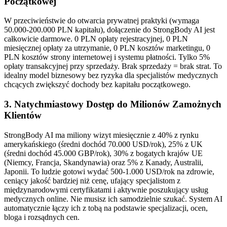
Początkowej
W przeciwieństwie do otwarcia prywatnej praktyki (wymaga
50.000-200.000 PLN kapitału), dołączenie do StrongBody AI jest
całkowicie darmowe. 0 PLN opłaty rejestracyjnej, 0 PLN
miesięcznej opłaty za utrzymanie, 0 PLN kosztów marketingu, 0
PLN kosztów strony internetowej i systemu płatności. Tylko 5%
opłaty transakcyjnej przy sprzedaży. Brak sprzedaży = brak strat. To
idealny model biznesowy bez ryzyka dla specjalistów medycznych
chcących zwiększyć dochody bez kapitału początkowego.
3. Natychmiastowy Dostęp do Milionów Zamożnych
Klientów
StrongBody AI ma miliony wizyt miesięcznie z 40% z rynku
amerykańskiego (średni dochód 70.000 USD/rok), 25% z UK
(średni dochód 45.000 GBP/rok), 30% z bogatych krajów UE
(Niemcy, Francja, Skandynawia) oraz 5% z Kanady, Australii,
Japonii. To ludzie gotowi wydać 500-1.000 USD/rok na zdrowie,
ceniący jakość bardziej niż cenę, ufający specjalistom z
międzynarodowymi certyfikatami i aktywnie poszukujący usług
medycznych online. Nie musisz ich samodzielnie szukać. System AI
automatycznie łączy ich z tobą na podstawie specjalizacji, ocen,
bloga i rozsądnych cen.