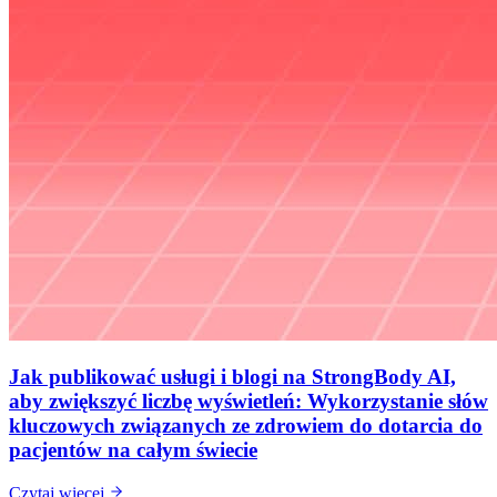
Jak publikować usługi i blogi na StrongBody AI,
aby zwiększyć liczbę wyświetleń: Wykorzystanie słów
kluczowych związanych ze zdrowiem do dotarcia do
pacjentów na całym świecie
Czytaj więcej