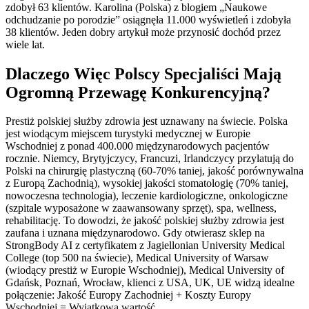
zdobył 63 klientów. Karolina (Polska) z blogiem „Naukowe
odchudzanie po porodzie” osiągnęła 11.000 wyświetleń i zdobyła
38 klientów. Jeden dobry artykuł może przynosić dochód przez
wiele lat.
Dlaczego Więc Polscy Specjaliści Mają
Ogromną Przewagę Konkurencyjną?
Prestiż polskiej służby zdrowia jest uznawany na świecie. Polska
jest wiodącym miejscem turystyki medycznej w Europie
Wschodniej z ponad 400.000 międzynarodowych pacjentów
rocznie. Niemcy, Brytyjczycy, Francuzi, Irlandczycy przylatują do
Polski na chirurgię plastyczną (60-70% taniej, jakość porównywalna
z Europą Zachodnią), wysokiej jakości stomatologię (70% taniej,
nowoczesna technologia), leczenie kardiologiczne, onkologiczne
(szpitale wyposażone w zaawansowany sprzęt), spa, wellness,
rehabilitację. To dowodzi, że jakość polskiej służby zdrowia jest
zaufana i uznana międzynarodowo. Gdy otwierasz sklep na
StrongBody AI z certyfikatem z Jagiellonian University Medical
College (top 500 na świecie), Medical University of Warsaw
(wiodący prestiż w Europie Wschodniej), Medical University of
Gdańsk, Poznań, Wrocław, klienci z USA, UK, UE widzą idealne
połączenie: Jakość Europy Zachodniej + Koszty Europy
Wschodniej = Wyjątkowa wartość.