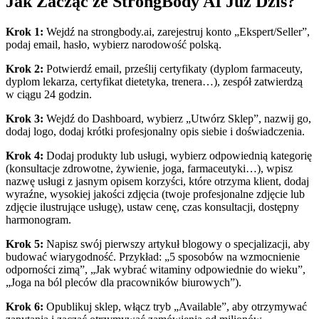
Jak Zacząć ze StrongBody AI Już Dziś?
Krok 1:
Wejdź na strongbody.ai, zarejestruj konto „Ekspert/Seller”,
podaj email, hasło, wybierz narodowość polską.
Krok 2:
Potwierdź email, prześlij certyfikaty (dyplom farmaceuty,
dyplom lekarza, certyfikat dietetyka, trenera…), zespół zatwierdzą
w ciągu 24 godzin.
Krok 3:
Wejdź do Dashboard, wybierz „Utwórz Sklep”, nazwij go,
dodaj logo, dodaj krótki profesjonalny opis siebie i doświadczenia.
Krok 4:
Dodaj produkty lub usługi, wybierz odpowiednią kategorię
(konsultacje zdrowotne, żywienie, joga, farmaceutyki…), wpisz
nazwę usługi z jasnym opisem korzyści, które otrzyma klient, dodaj
wyraźne, wysokiej jakości zdjęcia (twoje profesjonalne zdjęcie lub
zdjęcie ilustrujące usługę), ustaw cenę, czas konsultacji, dostępny
harmonogram.
Krok 5:
Napisz swój pierwszy artykuł blogowy o specjalizacji, aby
budować wiarygodność. Przykład: „5 sposobów na wzmocnienie
odporności zimą”, „Jak wybrać witaminy odpowiednie do wieku”,
„Joga na ból pleców dla pracowników biurowych”).
Krok 6:
Opublikuj sklep, włącz tryb „Available”, aby otrzymywać