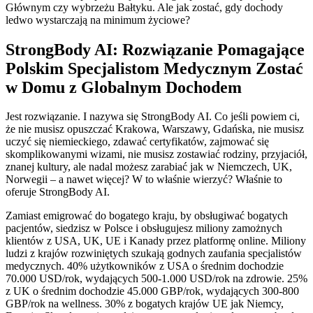
Głównym czy wybrzeżu Bałtyku. Ale jak zostać, gdy dochody
ledwo wystarczają na minimum życiowe?
StrongBody AI: Rozwiązanie Pomagające
Polskim Specjalistom Medycznym Zostać
w Domu z Globalnym Dochodem
Jest rozwiązanie. I nazywa się StrongBody AI. Co jeśli powiem ci,
że nie musisz opuszczać Krakowa, Warszawy, Gdańska, nie musisz
uczyć się niemieckiego, zdawać certyfikatów, zajmować się
skomplikowanymi wizami, nie musisz zostawiać rodziny, przyjaciół,
znanej kultury, ale nadal możesz zarabiać jak w Niemczech, UK,
Norwegii – a nawet więcej? W to właśnie wierzyć? Właśnie to
oferuje StrongBody AI.
Zamiast emigrować do bogatego kraju, by obsługiwać bogatych
pacjentów, siedzisz w Polsce i obsługujesz miliony zamożnych
klientów z USA, UK, UE i Kanady przez platformę online. Miliony
ludzi z krajów rozwiniętych szukają godnych zaufania specjalistów
medycznych. 40% użytkowników z USA o średnim dochodzie
70.000 USD/rok, wydających 500-1.000 USD/rok na zdrowie. 25%
z UK o średnim dochodzie 45.000 GBP/rok, wydających 300-800
GBP/rok na wellness. 30% z bogatych krajów UE jak Niemcy,