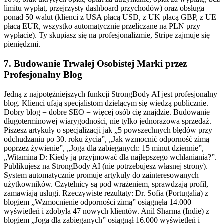
limitu wypłat, przejrzysty dashboard przychodów) oraz obsługa
ponad 50 walut (klienci z USA płacą USD, z UK płacą GBP, z UE
płacą EUR, wszystko automatycznie przeliczane na PLN przy
wypłacie). Ty skupiasz się na profesjonalizmie, Stripe zajmuje się
pieniędzmi.
7. Budowanie Trwałej Osobistej Marki przez
Profesjonalny Blog
Jedną z najpotężniejszych funkcji StrongBody AI jest profesjonalny
blog. Klienci ufają specjalistom dzielącym się wiedzą publicznie.
Dobry blog = dobre SEO = więcej osób cię znajdzie. Budowanie
długoterminowej wiarygodności, nie tylko jednorazowa sprzedaż.
Piszesz artykuły o specjalizacji jak „5 powszechnych błędów przy
odchudzaniu po 30. roku życia”, „Jak wzmocnić odporność zimą
poprzez żywienie”, „Joga dla zabieganych: 15 minut dziennie”,
„Witamina D: Kiedy ją przyjmować dla najlepszego wchłaniania?”.
Publikujesz na StrongBody AI (nie potrzebujesz własnej strony).
System automatycznie promuje artykuły do zainteresowanych
użytkowników. Czytelnicy są pod wrażeniem, sprawdzają profil,
zamawiają usługi. Rzeczywiste rezultaty: Dr. Sofia (Portugalia) z
blogiem „Wzmocnienie odporności zimą” osiągnęła 14.000
wyświetleń i zdobyła 47 nowych klientów. Anil Sharma (Indie) z
blogiem „Joga dla zabieganych” osiągnął 16.000 wyświetleń i