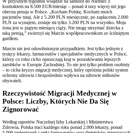
W przyszłym tygodniu wsiądzie na samolot do Niemiec z
kontraktem na 8.500 EUR/miesiąc – ponad 4 razy więcej niż jego
obecna pensja w Polsce. „Kocham Polskę. Kocham moich
pacjentów tutaj. Ale z 5.200 PLN miesięcznie, po zapłaceniu 2.000
PLN za wynajem, zostaje mi tylko 3.200 PLN na wszystko. Moja
żona jest w piątym miesiącu ciąży. Nie mogę utrzymać dziecka z
taką pensją,” zwierzył się Marcin współpracownikom ze ściśniętym
gardłem.
Marcin nie jest odosobnionym przypadkiem. Jest tylko jednym z
tysięcy lekarzy, farmaceutów i specjalistów medycznych w Polsce,
którzy co roku cicho opuszczają kraj w poszukiwaniu lepszych
zarobków w Europie Zachodniej. To nie jest tylko problem osobisty
– to cicha kryzys migracji medycznej, który opróżnia polski system
ochrony zdrowia i bezpośrednio wpływa na zdrowie milionów
obywateli.
Rzeczywistość Migracji Medycznej w
Polsce: Liczby, Których Nie Da Się
Zignorować
Według raportów Naczelnej Izby Lekarskiej i Ministerstwa
Zdrowia, Polska traci każdego roku ponad 2.000 lekarzy, ponad
5.000 pielęgniarek i setki farmaceutów oraz dietetyków migrujących