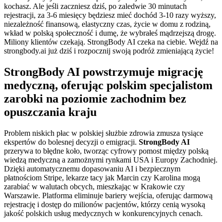
kochasz. Ale jeśli zaczniesz dziś, po zaledwie 30 minutach
rejestracji, za 3-6 miesięcy będziesz mieć dochód 3-10 razy wyższy,
niezależność finansową, elastyczny czas, życie w domu z rodziną,
wkład w polską społeczność i dumę, że wybrałeś mądrzejszą drogę.
Miliony klientów czekają. StrongBody AI czeka na ciebie. Wejdź na
strongbody.ai już dziś i rozpocznij swoją podróż zmieniającą życie!
StrongBody AI powstrzymuje migrację
medyczną, oferując polskim specjalistom
zarobki na poziomie zachodnim bez
opuszczania kraju
Problem niskich płac w polskiej służbie zdrowia zmusza tysiące
ekspertów do bolesnej decyzji o emigracji.
StrongBody AI
przerywa to błędne koło, tworząc cyfrowy pomost między polską
wiedzą medyczną a zamożnymi rynkami USA i Europy Zachodniej.
Dzięki automatycznemu dopasowaniu AI i bezpiecznym
płatnościom Stripe, lekarze tacy jak Marcin czy Karolina mogą
zarabiać w walutach obcych, mieszkając w Krakowie czy
Warszawie. Platforma eliminuje bariery wejścia, oferując darmową
rejestrację i dostęp do milionów pacjentów, którzy cenią wysoką
jakość polskich usług medycznych w konkurencyjnych cenach.