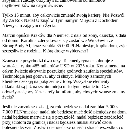
zapytania i zacząć otrzymywać zamówienia od milionów
użytkowników na całym świecie.
Tylko 15 minut, aby całkowicie zmienić swoją karierę. Nie Pozwól,
By Za Rok Nadal Utknąć w Tym Samym Miejscu z Dochodem
Niewystarczającym do Życia.
Marcin opuścił Kraków dla Niemiec, z dala od żony, dziecka, z dala
od domu. Karolina zdecydowała się zostać we Wrocławiu ze
StrongBody AI, teraz zarabia 35.000 PLN/miesiąc, kupiła dom, żyje
szczęśliwie z rodziną. Którą drogę wybierzesz?
Szansa nie przychodzi dwa razy. Telemedycyna eksploduje z
wartością rynku 485 miliardów USD w 2025 roku. Konsumenci na
całym świecie aktywnie poszukują godnych zaufania specjalistów.
Technologia jest gotowa, aby ci służyć. Miliony zamożnych
klientów czekają na połączenie z tobą. Wszystkie elementy
układanki są już na swoim miejscu. Jedyne pytanie to: Czy
odważysz się wyjść ze strefy komfortu, aby chwycić szansę zmiany
życia?
Jeśli nie zaczniesz dzisiaj, za rok będziesz nadal zarabiać 5.000-
7.000 PLN/miesiąc, nadal nie będziesz mieć dość pieniędzy na dom,
nadal będziesz martwić się o przyszłość, nadal będziesz zazdrościć
przyjaciołom za granicą i nadal będziesz musiał stawić czoła
bolesnej decyzji: Zostać i cierpieć czy odejść i stracić wszystko, co