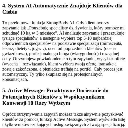
4. System AI Automatycznie Znajduje Klientów dla
Ciebie
To przełomowa funkcja StrongBody AI. Gdy klient tworzy
zapytanie jak „Potrzebuję specjalisty ds. żywienia, który pomoże mi
schudnąć 10 kg w 3 miesiące”, AI analizuje zapytanie i przeszukuje
tysiące specjalistów, a następnie wybiera top 5-10 najbardziej
odpowiednich specjalistów na podstawie specjalizacji (farmaceuta,
lekarz, dietetyk, joga…), ocen od poprzednich klientów (ocena
gwiazdkowa), profesjonalnego bloga (wiarygodność) i rozsądnej
ceny. Otrzymujesz powiadomienie o tym zapytaniu, wysyłasz ofertę
(wycena + rozwiązanie), klient wybiera twoją ofertę, transakcja
zostaje zakończona, a pieniądze trafiają na portfel. Cały proces jest
automatyczny. Ty tylko skupiasz się na profesjonalnych
konsultacjach.
5. Active Message: Proaktywne Docieranie do
Potencjalnych Klientów z Współczynnikiem
Konwersji 10 Razy Wyższym
Oprócz otrzymywania zapytań możesz także aktywnie pozyskiwać
klientów za pomocą funkcji Active Message. System wyświetla listę
użytkowników szukających usług związanych z twoją specjalizacją.