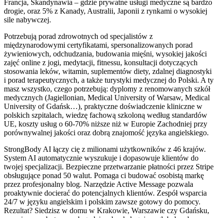
Francja, Skandynawia – gdzie prywatne usługi medyczne są bardzo
drogie, oraz 5% z Kanady, Australii, Japonii z rynkami o wysokiej
sile nabywczej.
Potrzebują porad zdrowotnych od specjalistów z
międzynarodowymi certyfikatami, spersonalizowanych porad
żywieniowych, odchudzania, budowania mięśni, wysokiej jakości
zajęć online z jogi, medytacji, fitnessu, konsultacji dotyczących
stosowania leków, witamin, suplementów diety, zdalnej diagnostyki
i porad terapeutycznych, a także turystyki medycznej do Polski. A ty
masz wszystko, czego potrzebują: dyplomy z renomowanych szkół
medycznych (Jagiellonian, Medical University of Warsaw, Medical
University of Gdańsk…), praktyczne doświadczenie kliniczne w
polskich szpitalach, wiedzę fachową szkoloną według standardów
UE, koszty usług o 60-70% niższe niż w Europie Zachodniej przy
porównywalnej jakości oraz dobrą znajomość języka angielskiego.
StrongBody AI łączy cię z milionami użytkowników z 46 krajów.
System AI automatycznie wyszukuje i dopasowuje klientów do
twojej specjalizacji. Bezpieczne przetwarzanie płatności przez Stripe
obsługujące ponad 50 walut. Pomaga ci budować osobistą markę
przez profesjonalny blog. Narzędzie Active Message pozwala
proaktywnie docierać do potencjalnych klientów. Zespół wsparcia
24/7 w języku angielskim i polskim zawsze gotowy do pomocy.
Rezultat? Siedzisz w domu w Krakowie, Warszawie czy Gdańsku,