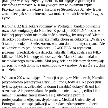
pracujesz w elastycznych godzinach, obsługujesz globalnych
klientów i zarabiasz 3-10 razy więcej niż w lokalnym szpitalu.
Przyjrzyjmy się prawdziwej historii ze StrongBody AI, aby lepiej
zrozumieć, jak strona internetowa może całkowicie zmienić czyjeś
życie.
Karolina, 32 lata, lekarz rodzinny w Portugalii, bardzo poważnie
rozważała emigrację do Niemiec. Z pensją 6.200 PLN/miesiąc w
lokalnej przychodni nie miała dość pieniędzy, by utrzymać 3-letnie
dziecko i opiekować się starszą matką chorą na cukrzycę. „Wstaję o
5 rano, pracuję do 8 wieczorem, wracam do domu wyczerpana. Ale
na koniec miesiąca, po zapłaceniu 2.400 PLN za wynajem,
jedzenie, przedszkole dla dziecka, leki dla matki, zostaje mi tylko
kilkaset PLN. Nie mogę nic oszczędzić. Mam 32 lata i nadal nie
mam własnego mieszkania. Moi przyjaciele w Niemczech wysyłają
zdjęcia nowych domów, samochodów, wyjazdów. A ja? Żyję z dnia
na dzień.”
W marcu 2024, szukając informacji o pracy w Niemczech, Karolina
przypadkowo przeczytała artykuł o StrongBody AI. Na początku
była sceptyczna: „Siedzieć w domu i zarabiać dolary? Brzmi jak
oszustwo. Ale pomyślałam, że próba nic nie kosztuje, tylko kilka
minut.” Karolina zarejestrowała się, utworzyła profil z
profesjonalnym zdjęciem, dyplomem z Medical University of
Portugal, opisem specjalizacji w poradach zdrowotnych i diecie