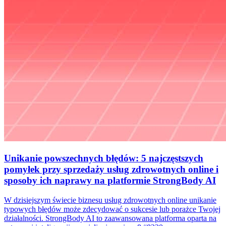
Unikanie powszechnych błędów: 5 najczęstszych
pomyłek przy sprzedaży usług zdrowotnych online i
sposoby ich naprawy na platformie StrongBody AI
W dzisiejszym świecie biznesu usług zdrowotnych online unikanie
typowych błędów może zdecydować o sukcesie lub porażce Twojej
działalności. StrongBody AI to zaawansowana platforma oparta na