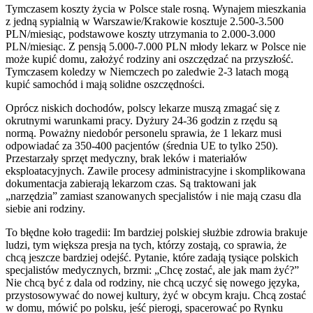
Tymczasem koszty życia w Polsce stale rosną. Wynajem mieszkania
z jedną sypialnią w Warszawie/Krakowie kosztuje 2.500-3.500
PLN/miesiąc, podstawowe koszty utrzymania to 2.000-3.000
PLN/miesiąc. Z pensją 5.000-7.000 PLN młody lekarz w Polsce nie
może kupić domu, założyć rodziny ani oszczędzać na przyszłość.
Tymczasem koledzy w Niemczech po zaledwie 2-3 latach mogą
kupić samochód i mają solidne oszczędności.
Oprócz niskich dochodów, polscy lekarze muszą zmagać się z
okrutnymi warunkami pracy. Dyżury 24-36 godzin z rzędu są
normą. Poważny niedobór personelu sprawia, że 1 lekarz musi
odpowiadać za 350-400 pacjentów (średnia UE to tylko 250).
Przestarzały sprzęt medyczny, brak leków i materiałów
eksploatacyjnych. Zawile procesy administracyjne i skomplikowana
dokumentacja zabierają lekarzom czas. Są traktowani jak
„narzędzia” zamiast szanowanych specjalistów i nie mają czasu dla
siebie ani rodziny.
To błędne koło tragedii: Im bardziej polskiej służbie zdrowia brakuje
ludzi, tym większa presja na tych, którzy zostają, co sprawia, że
chcą jeszcze bardziej odejść. Pytanie, które zadają tysiące polskich
specjalistów medycznych, brzmi: „Chcę zostać, ale jak mam żyć?”
Nie chcą być z dala od rodziny, nie chcą uczyć się nowego języka,
przystosowywać do nowej kultury, żyć w obcym kraju. Chcą zostać
w domu, mówić po polsku, jeść pierogi, spacerować po Rynku