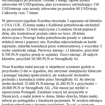
odchudzającej po porodzie. Dodała 3 usługi: ogólne porady
zdrowotne 60 USD/godzina, plan żywieniowy odchudzający 150
USD/miesiąc oraz porady zdrowotne po porodzie 80 USD/sesja.
Całkowity czas: 7 minut.
W pierwszym tygodniu Karolina otrzymała 3 zapytania od klientów
z USA i UK. 35-letnia matka z Kalifornii potrzebowała odchudzić
się po porodzie. 52-letni mężczyzna z Londynu chciał poprawić
dietę, aby kontrolować poziom cukru we krwi. 28-letnia
dziewczyna z Nowego Jorku potrzebowała porady w zakresie
redukcji stresu i poprawy snu. Karolina odpowiedziała na każde
zapytanie, udzieliła konsultacji przez wideorozmowę, a wszystkie 3
osoby zamówiły usługi. Pierwszy miesiąc: 12 klientów, przychód
8.700 PLN (oprócz pensji ze szpitala). Trzeci miesiąc: 28 stałych
klientów, przychód 18.500 PLN ze StrongBody AI.
Teraz Karolina nadal pracuje w niepełnym wymiarze godzin w
przychodni (3 dni w tygodniu, aby utrzymać umiejętności kliniczne
i pomagać lokalnej społeczności), ale większość dochodów
pochodzi z konsultacji online przez StrongBody AI. Jej obecny
średni dochód: 35.000 PLN/miesiąc (6.200 PLN z przychodni +
28.800 PLN ze StrongBody AI). „Nie muszę już myśleć o
opuszczeniu Portugalii. Zarabiam więcej niż przyjaciele w
Niemczech, a nadal jestem w domu, blisko dziecka, blisko matki,
mówię po portugalsku z lokalnymi pacjentami. W zeszłym miesiącu
kupiłam mieszkanie z dwiema sypialniami. To coś, o czym nie