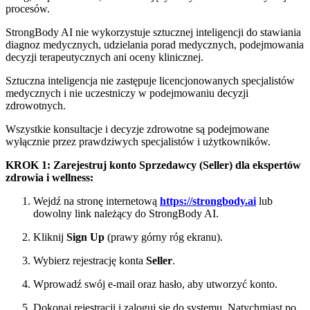
procesów.
StrongBody AI nie wykorzystuje sztucznej inteligencji do stawiania
diagnoz medycznych, udzielania porad medycznych, podejmowania
decyzji terapeutycznych ani oceny klinicznej.
Sztuczna inteligencja nie zastępuje licencjonowanych specjalistów
medycznych i nie uczestniczy w podejmowaniu decyzji
zdrowotnych.
Wszystkie konsultacje i decyzje zdrowotne są podejmowane
wyłącznie przez prawdziwych specjalistów i użytkowników.
KROK 1: Zarejestruj konto Sprzedawcy (Seller) dla ekspertów
zdrowia i wellness:
Wejdź na stronę internetową
https://strongbody.ai
lub
dowolny link należący do StrongBody AI.
Kliknij
Sign Up
(prawy górny róg ekranu).
Wybierz rejestrację konta
Seller
.
Wprowadź swój e-mail oraz hasło, aby utworzyć konto.
Dokonaj rejestracji i zaloguj się do systemu. Natychmiast po