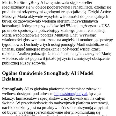
Maria. Na StrongBody AI zarejestrowała się jako seller
specjalizujący się w opiece pooperacyjnej i rehabilitacji, dzieląc się
produktami odżywczymi zgodnymi ze specjalizacją. Dzięki Active
Message Maria aktywnie wysyłała wiadomości do potencjalnych
buyer, co zaowocowało wieloma ofertami indywidualnych
konsultacji. Jednym z przypadków był 55-letni mężczyzna z USA
po urazie sportowym, potrzebujący zdalnego planu rehabilitacji.
Maria współpracowała poprzez MultiMe Chat, wysyłając
wiadomości głosowe tłumaczone na angielski i monitorując postępy
tygodniowo. Dochody z tych usług pomogły Marii ustabilizować
finanse, kupić mniejsze mieszkanie i poświęcić więcej czasu
rodzinie. Analiza pokazuje, że model ten nie tylko zatrzymał Marię
w Polsce, ale też poprawił jakość jej życia i zmniejszył obciążenie
publicznej służby zdrowia.
Ogólne Omówienie StrongBody AI i Model
Działania
StrongBody AI
to globalna platforma marketplace zdrowia i
wellness dostępna pod adresem
https://strongbody.ai
, łącząca
lekarzy, farmaceutów i specjalistów z użytkownikami na całym
świecie. W przeciwieństwie do tradycyjnych platform rezerwacji,
nacisk kładziony jest na proaktywność: seller otrzymują zapytania
od buyer, wysyłają spersonalizowane oferty, komunikują się