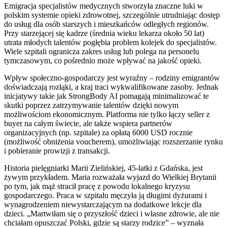
Emigracja specjalistów medycznych stworzyła znaczne luki w
polskim systemie opieki zdrowotnej, szczególnie utrudniając dostęp
do usług dla osób starszych i mieszkańców odległych regionów.
Przy starzejącej się kadrze (średnia wieku lekarza około 50 lat)
utrata młodych talentów pogłębia problem kolejek do specjalistów.
Wiele szpitali ogranicza zakres usług lub polega na personelu
tymczasowym, co pośrednio może wpływać na jakość opieki.
Wpływ społeczno-gospodarczy jest wyraźny – rodziny emigrantów
doświadczają rozłąki, a kraj traci wykwalifikowane zasoby. Jednak
inicjatywy takie jak StrongBody AI pomagają minimalizować te
skutki poprzez zatrzymywanie talentów dzięki nowym
możliwościom ekonomicznym. Platforma nie tylko łączy seller z
buyer na całym świecie, ale także wspiera partnerów
organizacyjnych (np. szpitale) za opłatą 6000 USD rocznie
(możliwość obniżenia voucherem), umożliwiając rozszerzanie rynku
i pobieranie prowizji z transakcji.
Historia pielęgniarki Marii Zielińskiej, 45-latki z Gdańska, jest
żywym przykładem. Maria rozważała wyjazd do Wielkiej Brytanii
po tym, jak mąż stracił pracę z powodu lokalnego kryzysu
gospodarczego. Praca w szpitalu męczyła ją długimi dyżurami i
wynagrodzeniem niewystarczającym na dodatkowe lekcje dla
dzieci. „Martwiłam się o przyszłość dzieci i własne zdrowie, ale nie
chciałam opuszczać Polski, gdzie są starzy rodzice” – wyznała