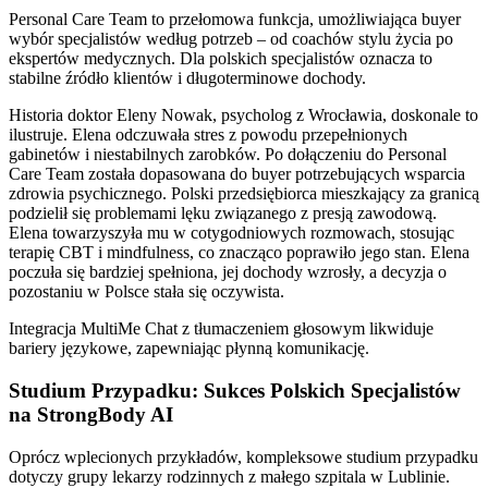
Personal Care Team to przełomowa funkcja, umożliwiająca buyer
wybór specjalistów według potrzeb – od coachów stylu życia po
ekspertów medycznych. Dla polskich specjalistów oznacza to
stabilne źródło klientów i długoterminowe dochody.
Historia doktor Eleny Nowak, psycholog z Wrocławia, doskonale to
ilustruje. Elena odczuwała stres z powodu przepełnionych
gabinetów i niestabilnych zarobków. Po dołączeniu do Personal
Care Team została dopasowana do buyer potrzebujących wsparcia
zdrowia psychicznego. Polski przedsiębiorca mieszkający za granicą
podzielił się problemami lęku związanego z presją zawodową.
Elena towarzyszyła mu w cotygodniowych rozmowach, stosując
terapię CBT i mindfulness, co znacząco poprawiło jego stan. Elena
poczuła się bardziej spełniona, jej dochody wzrosły, a decyzja o
pozostaniu w Polsce stała się oczywista.
Integracja MultiMe Chat z tłumaczeniem głosowym likwiduje
bariery językowe, zapewniając płynną komunikację.
Studium Przypadku: Sukces Polskich Specjalistów
na StrongBody AI
Oprócz wplecionych przykładów, kompleksowe studium przypadku
dotyczy grupy lekarzy rodzinnych z małego szpitala w Lublinie.