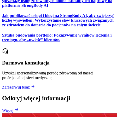
sprzedaży usług zdrowotnych online i sposoby ich naprawy na
platformie StrongBody AI
Jak publikować usługi i blogi na StrongBody AI, aby zwiększyć
liczbę wyświetleń: Wykorzystanie słów kluczowych związanych
ze zdrowiem do dotarcia do pacjentów na całym świecie
Sztuka budowania portfolio: Pokazywanie wyników leczenia i
treningu, aby „uwieść” klientów.
Darmowa konsultacja
Uzyskaj spersonalizowaną poradę zdrowotną od naszej
profesjonalnej sieci medycznej.
Zarezerwuj teraz
Odkryj więcej informacji
Więcej