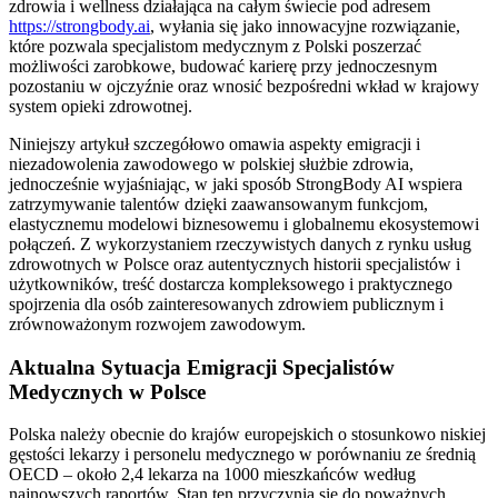
zdrowia i wellness działająca na całym świecie pod adresem
https://strongbody.ai
, wyłania się jako innowacyjne rozwiązanie,
które pozwala specjalistom medycznym z Polski poszerzać
możliwości zarobkowe, budować karierę przy jednoczesnym
pozostaniu w ojczyźnie oraz wnosić bezpośredni wkład w krajowy
system opieki zdrowotnej.
Niniejszy artykuł szczegółowo omawia aspekty emigracji i
niezadowolenia zawodowego w polskiej służbie zdrowia,
jednocześnie wyjaśniając, w jaki sposób StrongBody AI wspiera
zatrzymywanie talentów dzięki zaawansowanym funkcjom,
elastycznemu modelowi biznesowemu i globalnemu ekosystemowi
połączeń. Z wykorzystaniem rzeczywistych danych z rynku usług
zdrowotnych w Polsce oraz autentycznych historii specjalistów i
użytkowników, treść dostarcza kompleksowego i praktycznego
spojrzenia dla osób zainteresowanych zdrowiem publicznym i
zrównoważonym rozwojem zawodowym.
Aktualna Sytuacja Emigracji Specjalistów
Medycznych w Polsce
Polska należy obecnie do krajów europejskich o stosunkowo niskiej
gęstości lekarzy i personelu medycznego w porównaniu ze średnią
OECD – około 2,4 lekarza na 1000 mieszkańców według
najnowszych raportów. Stan ten przyczynia się do poważnych