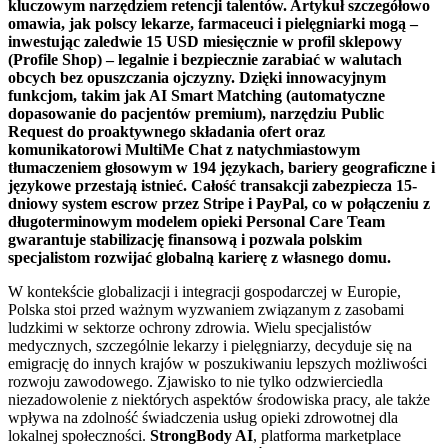
kluczowym narzędziem retencji talentów. Artykuł szczegółowo
omawia, jak polscy lekarze, farmaceuci i pielęgniarki mogą –
inwestując zaledwie 15 USD miesięcznie w profil sklepowy
(Profile Shop) – legalnie i bezpiecznie zarabiać w walutach
obcych bez opuszczania ojczyzny. Dzięki innowacyjnym
funkcjom, takim jak AI Smart Matching (automatyczne
dopasowanie do pacjentów premium), narzędziu Public
Request do proaktywnego składania ofert oraz
komunikatorowi MultiMe Chat z natychmiastowym
tłumaczeniem głosowym w 194 językach, bariery geograficzne i
językowe przestają istnieć. Całość transakcji zabezpiecza 15-
dniowy system escrow przez Stripe i PayPal, co w połączeniu z
długoterminowym modelem opieki Personal Care Team
gwarantuje stabilizację finansową i pozwala polskim
specjalistom rozwijać globalną karierę z własnego domu.
W kontekście globalizacji i integracji gospodarczej w Europie,
Polska stoi przed ważnym wyzwaniem związanym z zasobami
ludzkimi w sektorze ochrony zdrowia. Wielu specjalistów
medycznych, szczególnie lekarzy i pielęgniarzy, decyduje się na
emigrację do innych krajów w poszukiwaniu lepszych możliwości
rozwoju zawodowego. Zjawisko to nie tylko odzwierciedla
niezadowolenie z niektórych aspektów środowiska pracy, ale także
wpływa na zdolność świadczenia usług opieki zdrowotnej dla
lokalnej społeczności.
StrongBody AI
, platforma marketplace