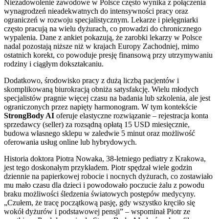
Niezadowolenie zawodowe w Polsce często wynika z połączenia
wynagrodzeń nieadekwatnych do intensywności pracy oraz
ograniczeń w rozwoju specjalistycznym. Lekarze i pielęgniarki
często pracują na wielu dyżurach, co prowadzi do chronicznego
wypalenia. Dane z ankiet pokazują, że zarobki lekarzy w Polsce
nadal pozostają niższe niż w krajach Europy Zachodniej, mimo
ostatnich korekt, co powoduje presję finansową przy utrzymywaniu
rodziny i ciągłym dokształcaniu.
Dodatkowo, środowisko pracy z dużą liczbą pacjentów i
skomplikowaną biurokracją obniża satysfakcję. Wielu młodych
specjalistów pragnie więcej czasu na badania lub szkolenia, ale jest
ograniczonych przez napięty harmonogram. W tym kontekście
StrongBody AI
oferuje elastyczne rozwiązanie – rejestracja konta
sprzedawcy (seller) za rozsądną opłatą 15 USD miesięcznie,
budowa własnego sklepu w zaledwie 5 minut oraz możliwość
oferowania usług online lub hybrydowych.
Historia doktora Piotra Nowaka, 38-letniego pediatry z Krakowa,
jest tego doskonałym przykładem. Piotr spędzał wiele godzin
dziennie na papierkowej robocie i nocnych dyżurach, co zostawiało
mu mało czasu dla dzieci i powodowało poczucie żalu z powodu
braku możliwości śledzenia światowych postępów medycyny.
„Czułem, że tracę początkową pasję, gdy wszystko kręciło się
wokół dyżurów i podstawowej pensji” – wspominał Piotr ze