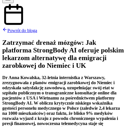
Powrót do bloga
Zatrzymać drenaż mózgów: Jak
platforma StrongBody AI oferuje polskim
lekarzom alternatywę dla emigracji
zarobkowej do Niemiec i UK
Dr Anna Kowalska, 32-letnia internistka z Warszawy,
zrezygnowała z planów emigracji zarobkowej do Niemiec i
odzyskała satysfakcję zawodową, uzupełniając swój etat w
szpitalu publicznym o transgraniczne konsultacje online dla
pacjentów z USA i Wietnamu za pośrednictwem platformy
StrongBody AI. W obliczu krytycznie niskiego wskaźnika
gęstości personelu medycznego w Polsce (zaledwie 2,4 lekarza
na 1000 mieszkańców) oraz faktu, że blisko 9% medyków
rozważa wyjazd z kraju z powodu chronicznego wypalenia i
presji finansowej, nowoczesna telemedycyna staje się