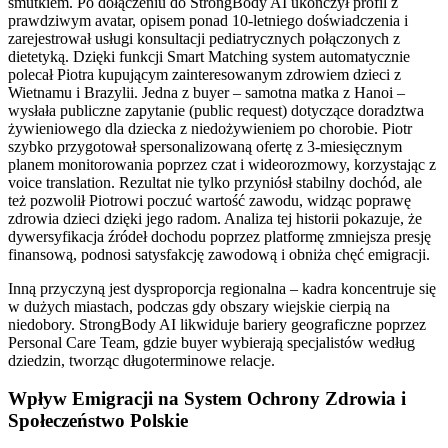
smutkiem. Po dołączeniu do StrongBody AI ukończył profil z
prawdziwym avatar, opisem ponad 10-letniego doświadczenia i
zarejestrował usługi konsultacji pediatrycznych połączonych z
dietetyką. Dzięki funkcji Smart Matching system automatycznie
polecał Piotra kupującym zainteresowanym zdrowiem dzieci z
Wietnamu i Brazylii. Jedna z buyer – samotna matka z Hanoi –
wysłała publiczne zapytanie (public request) dotyczące doradztwa
żywieniowego dla dziecka z niedożywieniem po chorobie. Piotr
szybko przygotował spersonalizowaną ofertę z 3-miesięcznym
planem monitorowania poprzez czat i wideorozmowy, korzystając z
voice translation. Rezultat nie tylko przyniósł stabilny dochód, ale
też pozwolił Piotrowi poczuć wartość zawodu, widząc poprawę
zdrowia dzieci dzięki jego radom. Analiza tej historii pokazuje, że
dywersyfikacja źródeł dochodu poprzez platformę zmniejsza presję
finansową, podnosi satysfakcję zawodową i obniża chęć emigracji.
Inną przyczyną jest dysproporcja regionalna – kadra koncentruje się
w dużych miastach, podczas gdy obszary wiejskie cierpią na
niedobory. StrongBody AI likwiduje bariery geograficzne poprzez
Personal Care Team, gdzie buyer wybierają specjalistów według
dziedzin, tworząc długoterminowe relacje.
Wpływ Emigracji na System Ochrony Zdrowia i
Społeczeństwo Polskie