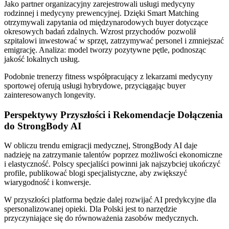
Jako partner organizacyjny zarejestrowali usługi medycyny
rodzinnej i medycyny prewencyjnej. Dzięki Smart Matching
otrzymywali zapytania od międzynarodowych buyer dotyczące
okresowych badań zdalnych. Wzrost przychodów pozwolił
szpitalowi inwestować w sprzęt, zatrzymywać personel i zmniejszać
emigrację. Analiza: model tworzy pozytywne pętle, podnosząc
jakość lokalnych usług.
Podobnie trenerzy fitness współpracujący z lekarzami medycyny
sportowej oferują usługi hybrydowe, przyciągając buyer
zainteresowanych longevity.
Perspektywy Przyszłości i Rekomendacje Dołączenia
do StrongBody AI
W obliczu trendu emigracji medycznej, StrongBody AI daje
nadzieję na zatrzymanie talentów poprzez możliwości ekonomiczne
i elastyczność. Polscy specjaliści powinni jak najszybciej ukończyć
profile, publikować blogi specjalistyczne, aby zwiększyć
wiarygodność i konwersje.
W przyszłości platforma będzie dalej rozwijać AI predykcyjne dla
spersonalizowanej opieki. Dla Polski jest to narzędzie
przyczyniające się do równoważenia zasobów medycznych.