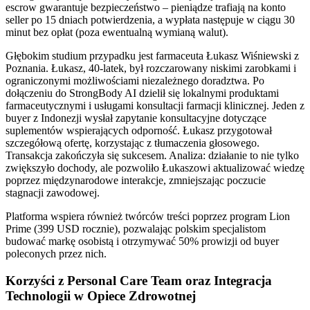
escrow gwarantuje bezpieczeństwo – pieniądze trafiają na konto
seller po 15 dniach potwierdzenia, a wypłata następuje w ciągu 30
minut bez opłat (poza ewentualną wymianą walut).
Głębokim studium przypadku jest farmaceuta Łukasz Wiśniewski z
Poznania. Łukasz, 40-latek, był rozczarowany niskimi zarobkami i
ograniczonymi możliwościami niezależnego doradztwa. Po
dołączeniu do StrongBody AI dzielił się lokalnymi produktami
farmaceutycznymi i usługami konsultacji farmacji klinicznej. Jeden z
buyer z Indonezji wysłał zapytanie konsultacyjne dotyczące
suplementów wspierających odporność. Łukasz przygotował
szczegółową ofertę, korzystając z tłumaczenia głosowego.
Transakcja zakończyła się sukcesem. Analiza: działanie to nie tylko
zwiększyło dochody, ale pozwoliło Łukaszowi aktualizować wiedzę
poprzez międzynarodowe interakcje, zmniejszając poczucie
stagnacji zawodowej.
Platforma wspiera również twórców treści poprzez program Lion
Prime (399 USD rocznie), pozwalając polskim specjalistom
budować markę osobistą i otrzymywać 50% prowizji od buyer
poleconych przez nich.
Korzyści z Personal Care Team oraz Integracja
Technologii w Opiece Zdrowotnej