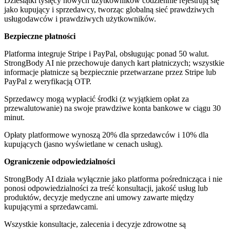
Dziesiątki tysięcy nowych użytkowników codziennie rejestrują się
jako kupujący i sprzedawcy, tworząc globalną sieć prawdziwych
usługodawców i prawdziwych użytkowników.
Bezpieczne płatności
Platforma integruje Stripe i PayPal, obsługując ponad 50 walut.
StrongBody AI nie przechowuje danych kart płatniczych; wszystkie
informacje płatnicze są bezpiecznie przetwarzane przez Stripe lub
PayPal z weryfikacją OTP.
Sprzedawcy mogą wypłacić środki (z wyjątkiem opłat za
przewalutowanie) na swoje prawdziwe konta bankowe w ciągu 30
minut.
Opłaty platformowe wynoszą 20% dla sprzedawców i 10% dla
kupujących (jasno wyświetlane w cenach usług).
Ograniczenie odpowiedzialności
StrongBody AI działa wyłącznie jako platforma pośrednicząca i nie
ponosi odpowiedzialności za treść konsultacji, jakość usług lub
produktów, decyzje medyczne ani umowy zawarte między
kupującymi a sprzedawcami.
Wszystkie konsultacje, zalecenia i decyzje zdrowotne są