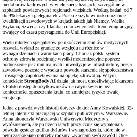
niedoborów kadrowych w wielu specjalizacjach, szczególnie w
szpitalach powiatowych i regionach wiejskich. Według badań, od 7
do 9% lekarzy i pielęgniarek z Polski złożyło wnioski o uznanie
kwalifikacji zawodowych w krajach takich jak Niemcy, Wielka
Brytania, Szwecja czy Irlandia, co odzwierciedla trend emigracyjny
trwający od czasu przystąpienia do Unii Europejskiej.
Wielu młodych specjalistów po ukończeniu studiów medycznych
rozważa wyjazd za granicę ze względu na różnice w
wynagrodzeniach i warunkach pracy. Chociaż polski system
ochrony zdrowia podejmuje wysiłki modernizacyjne poprzez
podnoszenie płac minimalnych i inwestycje w infrastrukturę, presja
zawodowa pozostaje wysoka z powodu starzenia się społeczeństwa
i rosnącego zapotrzebowania na opiekę zdrowotną. W tym
kontekście
StrongBody AI
działa jak most, umożliwiając lekarzom
z Polski dostęp do użytkowników na całym świecie bez
konieczności opuszczania kraju, co zmniejsza ryzyko trwałej
emigracji.
Jedna z prawdziwych historii dotyczy doktor Anny Kowalskiej, 32-
letniej internistki pracującej w szpitalu publicznym w Warszawie.
Anna ukończyła Warszawski Uniwersytet Medyczny z
wyróżnieniem, ale po trzech latach pracy czuła się wypalona z
powodu gęstego grafiku dyżurów i wynagrodzenia, które nie w
pełni zaspokajało potrzeby rodziny. „Kocham swój zawód i chcę