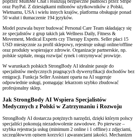
poprzez MultiMe Chat i realizują bezpieczne płatności przez Stripe
oraz PayPal. Z dziesiątkami milionów użytkowników z Polski,
Wietnamu, USA i wielu innych krajów, platforma obsługuje ponad
50 walut i tłumaczenie 194 języków.
Model pozwala buyer budować Personal Care Team składający się
ze specjalistów z grup takich jak Wellness Daily, Fitness &
Movement, Medical Experts czy Therapy Experts. Seller płaci 15
USD miesięcznie za profil sklepowy, rejestruje usługi online/offline
oraz produkty wspierające zdrowie. Organizacje partnerskie, np.
polskie szpitale, mogą rozwijać rynek i otrzymywać prowizje.
W warunkach polskich StrongBody AI idealnie pasuje do
specjalistów medycznych pragnących dywersyfikacji dochodów bez
emigracji. Funkcja Seller Assistant oparta na AI sugeruje
odpowiednie usługi, pomagając lekarzom szybko zbudować
profesjonalny sklep.
Jak StrongBody AI Wspiera Specjalistów
Medycznych z Polski w Zatrzymaniu i Rozwoju
StrongBody AI dostarcza potężnych narzędzi, dzięki którym polscy
specjaliści pokonują niezadowolenie zawodowe. Po pierwsze –
szybka rejestracja usług (minimum 2 online i 1 offline) z zdjęciami,
szczegółowym opisem korzyści i gwarancjami jakości. Mechanizm