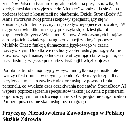
zostać w Polsce blisko rodziny, ale codzienna presja sprawiła, że
kiedyś myślałam o wyjeździe do Niemiec” – podzieliła się Anna
podczas jednej z konsultacji na platformie. Dzięki StrongBody AI
Anna stworzyła swój profil sklepowy specjalizujący się w
konsultacjach internistycznych i proaktywnej opiece zdrowotnej. W
ciągu zaledwie kilku miesięcy połączyła się z dziesiątkami
kupujących (buyer) z Wietnamu, Stanów Zjednoczonych i krajów
europejskich, świadcząc usługi konsultacji zdalnych poprzez
MultiMe Chat z funkcją tłumaczenia językowego w czasie
rzeczywistym. Dodatkowe dochody z ofert usług pomogły Annie
zrównoważyć finanse, jednocześnie utrzymując etat w szpitalu, co
przyniosło jej większe poczucie satysfakcji i więzi z ojczyzną.
Podobnie, trend emigracyjny wpływa nie tylko na jednostki, ale
tworzy efekt domina w całym systemie. Wiele małych szpitali na
peryferiach musiało zawiesić niektóre usługi z powodu braku
personelu, co wydłuża czas oczekiwania pacjentów. StrongBody AI
wspiera poprzez łączenie specjalistów takich jak Anna z partnerami
organizacyjnymi, umożliwiając im udział w programie Organization
Partner i poszerzanie skali usług bez emigracji.
Przyczyny Niezadowolenia Zawodowego w Polskiej
Służbie Zdrowia