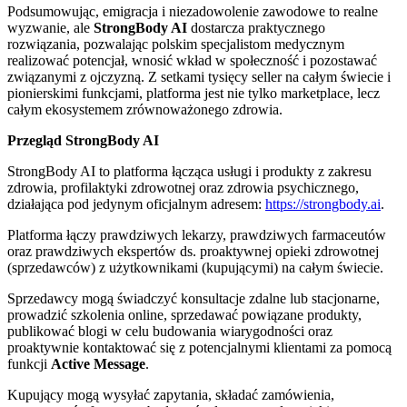
Podsumowując, emigracja i niezadowolenie zawodowe to realne
wyzwanie, ale
StrongBody AI
dostarcza praktycznego
rozwiązania, pozwalając polskim specjalistom medycznym
realizować potencjał, wnosić wkład w społeczność i pozostawać
związanymi z ojczyzną. Z setkami tysięcy seller na całym świecie i
pionierskimi funkcjami, platforma jest nie tylko marketplace, lecz
całym ekosystemem zrównoważonego zdrowia.
Przegląd StrongBody AI
StrongBody AI to platforma łącząca usługi i produkty z zakresu
zdrowia, profilaktyki zdrowotnej oraz zdrowia psychicznego,
działająca pod jedynym oficjalnym adresem:
https://strongbody.ai
.
Platforma łączy prawdziwych lekarzy, prawdziwych farmaceutów
oraz prawdziwych ekspertów ds. proaktywnej opieki zdrowotnej
(sprzedawców) z użytkownikami (kupującymi) na całym świecie.
Sprzedawcy mogą świadczyć konsultacje zdalne lub stacjonarne,
prowadzić szkolenia online, sprzedawać powiązane produkty,
publikować blogi w celu budowania wiarygodności oraz
proaktywnie kontaktować się z potencjalnymi klientami za pomocą
funkcji
Active Message
.
Kupujący mogą wysyłać zapytania, składać zamówienia,