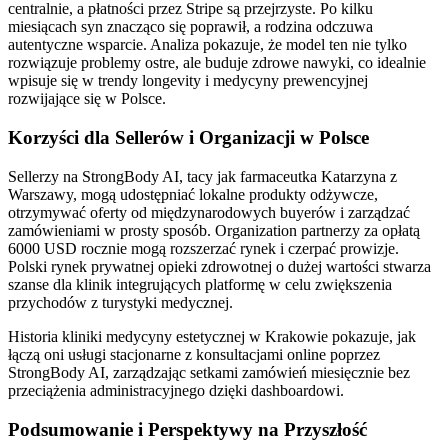
centralnie, a płatności przez Stripe są przejrzyste. Po kilku
miesiącach syn znacząco się poprawił, a rodzina odczuwa
autentyczne wsparcie. Analiza pokazuje, że model ten nie tylko
rozwiązuje problemy ostre, ale buduje zdrowe nawyki, co idealnie
wpisuje się w trendy longevity i medycyny prewencyjnej
rozwijające się w Polsce.
Korzyści dla Sellerów i Organizacji w Polsce
Sellerzy na StrongBody AI, tacy jak farmaceutka Katarzyna z
Warszawy, mogą udostępniać lokalne produkty odżywcze,
otrzymywać oferty od międzynarodowych buyerów i zarządzać
zamówieniami w prosty sposób. Organization partnerzy za opłatą
6000 USD rocznie mogą rozszerzać rynek i czerpać prowizje.
Polski rynek prywatnej opieki zdrowotnej o dużej wartości stwarza
szanse dla klinik integrujących platformę w celu zwiększenia
przychodów z turystyki medycznej.
Historia kliniki medycyny estetycznej w Krakowie pokazuje, jak
łączą oni usługi stacjonarne z konsultacjami online poprzez
StrongBody AI, zarządzając setkami zamówień miesięcznie bez
przeciążenia administracyjnego dzięki dashboardowi.
Podsumowanie i Perspektywy na Przyszłość