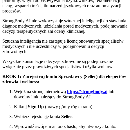
platformy, w tym dopasowywania użytkowników, rekomendacji
usług, wsparcia treści, tłumaczeń językowych oraz automatyzacji
procesów.
StrongBody AI nie wykorzystuje sztucznej inteligencji do stawiania
diagnoz medycznych, udzielania porad medycznych, podejmowania
decyzji terapeutycznych ani oceny klinicznej.
Sztuczna inteligencja nie zastępuje licencjonowanych specjalistów
medycznych i nie uczestniczy w podejmowaniu decyzji
zdrowotnych.
Wszystkie konsultacje i decyzje zdrowotne są podejmowane
wyłącznie przez prawdziwych specjalistów i użytkowników.
KROK 1: Zarejestruj konto Sprzedawcy (Seller) dla ekspertów
zdrowia i wellness:
Wejdź na stronę internetową
https://strongbody.ai
lub
dowolny link należący do StrongBody AI.
Kliknij
Sign Up
(prawy górny róg ekranu).
Wybierz rejestrację konta
Seller
.
Wprowadź swój e-mail oraz hasło, aby utworzyć konto.