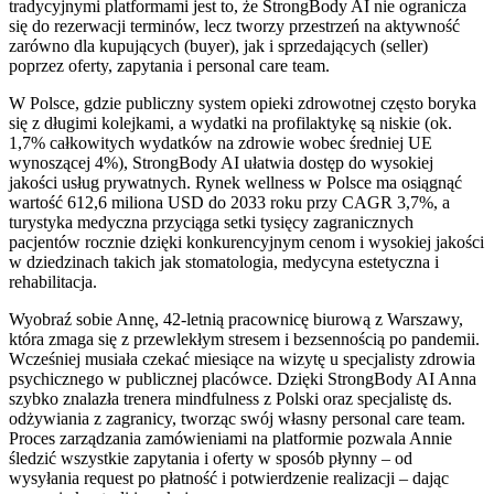
tradycyjnymi platformami jest to, że StrongBody AI nie ogranicza
się do rezerwacji terminów, lecz tworzy przestrzeń na aktywność
zarówno dla kupujących (buyer), jak i sprzedających (seller)
poprzez oferty, zapytania i personal care team.
W Polsce, gdzie publiczny system opieki zdrowotnej często boryka
się z długimi kolejkami, a wydatki na profilaktykę są niskie (ok.
1,7% całkowitych wydatków na zdrowie wobec średniej UE
wynoszącej 4%), StrongBody AI ułatwia dostęp do wysokiej
jakości usług prywatnych. Rynek wellness w Polsce ma osiągnąć
wartość 612,6 miliona USD do 2033 roku przy CAGR 3,7%, a
turystyka medyczna przyciąga setki tysięcy zagranicznych
pacjentów rocznie dzięki konkurencyjnym cenom i wysokiej jakości
w dziedzinach takich jak stomatologia, medycyna estetyczna i
rehabilitacja.
Wyobraź sobie Annę, 42-letnią pracownicę biurową z Warszawy,
która zmaga się z przewlekłym stresem i bezsennością po pandemii.
Wcześniej musiała czekać miesiące na wizytę u specjalisty zdrowia
psychicznego w publicznej placówce. Dzięki StrongBody AI Anna
szybko znalazła trenera mindfulness z Polski oraz specjalistę ds.
odżywiania z zagranicy, tworząc swój własny personal care team.
Proces zarządzania zamówieniami na platformie pozwala Annie
śledzić wszystkie zapytania i oferty w sposób płynny – od
wysyłania request po płatność i potwierdzenie realizacji – dając