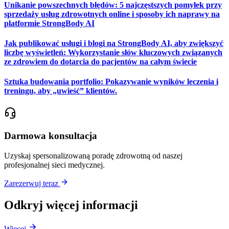
Unikanie powszechnych błędów: 5 najczęstszych pomyłek przy
sprzedaży usług zdrowotnych online i sposoby ich naprawy na
platformie StrongBody AI
Jak publikować usługi i blogi na StrongBody AI, aby zwiększyć
liczbę wyświetleń: Wykorzystanie słów kluczowych związanych
ze zdrowiem do dotarcia do pacjentów na całym świecie
Sztuka budowania portfolio: Pokazywanie wyników leczenia i
treningu, aby „uwieść” klientów.
Darmowa konsultacja
Uzyskaj spersonalizowaną poradę zdrowotną od naszej
profesjonalnej sieci medycznej.
Zarezerwuj teraz
Odkryj więcej informacji
Więcej