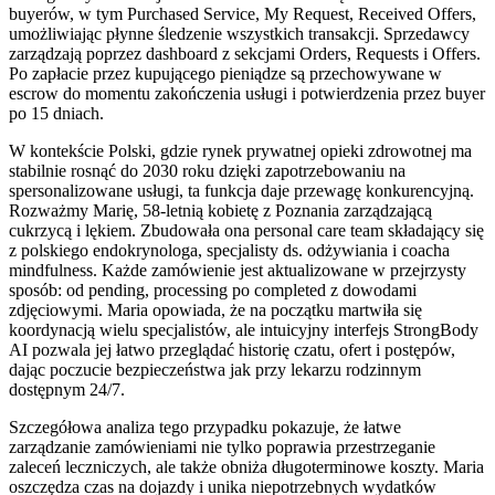
buyerów, w tym Purchased Service, My Request, Received Offers,
umożliwiając płynne śledzenie wszystkich transakcji. Sprzedawcy
zarządzają poprzez dashboard z sekcjami Orders, Requests i Offers.
Po zapłacie przez kupującego pieniądze są przechowywane w
escrow do momentu zakończenia usługi i potwierdzenia przez buyer
po 15 dniach.
W kontekście Polski, gdzie rynek prywatnej opieki zdrowotnej ma
stabilnie rosnąć do 2030 roku dzięki zapotrzebowaniu na
spersonalizowane usługi, ta funkcja daje przewagę konkurencyjną.
Rozważmy Marię, 58-letnią kobietę z Poznania zarządzającą
cukrzycą i lękiem. Zbudowała ona personal care team składający się
z polskiego endokrynologa, specjalisty ds. odżywiania i coacha
mindfulness. Każde zamówienie jest aktualizowane w przejrzysty
sposób: od pending, processing po completed z dowodami
zdjęciowymi. Maria opowiada, że na początku martwiła się
koordynacją wielu specjalistów, ale intuicyjny interfejs StrongBody
AI pozwala jej łatwo przeglądać historię czatu, ofert i postępów,
dając poczucie bezpieczeństwa jak przy lekarzu rodzinnym
dostępnym 24/7.
Szczegółowa analiza tego przypadku pokazuje, że łatwe
zarządzanie zamówieniami nie tylko poprawia przestrzeganie
zaleceń leczniczych, ale także obniża długoterminowe koszty. Maria
oszczędza czas na dojazdy i unika niepotrzebnych wydatków