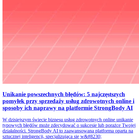
Unikanie powszechnych błędów: 5 najczęstszych
pomyłek przy sprzedaży usług zdrowotnych online i
sposoby ich naprawy na platformie StrongBody AI
W dzisiejszym świecie biznesu usług zdrowotnych online unikanie
typowych błędów może zdecydować o sukcesie lub porażce Twojej
działalności. StrongBody AI to zaawansowana platforma oparta na
sztucznej inteligencji, specjalizująca się w&#8230;