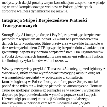
medycznych dzięki proaktywnym konsultacjom zespołu, co wpisuje
się w trend kompleksowego wellness w Polsce, gdzie rynek
corporate wellness dynamicznie się rozwija.
Integracja Stripe i Bezpieczeństwo Płatności
Transgranicznych
StrongBody AI integruje Stripe i PayPal, zapewniając bezpieczne
płatności z wsparciem dla ponad 50 walut bez przechowywania
danych karty kupującego. Stripe przetwarza wszystkie transakcje w
tle z uwierzytelnianiem OTP, łącząc się bezpośrednio z bankiem, co
gwarantuje najwyższy poziom bezpieczeństwa. Dla użytkowników
z Polski dokonujących transakcji z zagranicznymi sellerami funkcja
ta eliminuje ryzyko kursów walut i oszustw.
Weźmy rzeczywisty przykład Tomasza, 45-letniego przedsiębiorcy z
Wrocławia, który chciał wypróbować tradycyjną akupunkturę od
wietnamskiego specjalisty w połączeniu z konsultacją
farmakologiczną w Polsce. Płacąc za ofertę przez Stripe, musiał
podać dane tylko raz – kolejne płatności są automatyczne. Tomasz
czuje się spokojny, ponieważ pieniądze są w escrow i wypłacane
dopiero po jego potwierdzeniu wyników poprzez czat i zdjęcia.
Uczucie ulgi po udanej transakcji skłoniło go do dalszego
inwestowania w personal care team. Podkreśla on: „Nigdy