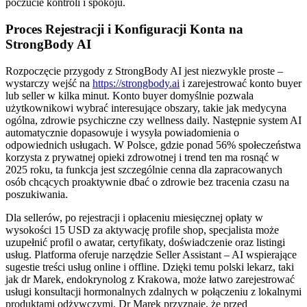
poczucie kontroli i spokoju.
Proces Rejestracji i Konfiguracji Konta na
StrongBody AI
Rozpoczęcie przygody z StrongBody AI jest niezwykle proste –
wystarczy wejść na
https://strongbody.ai
i zarejestrować konto buyer
lub seller w kilka minut. Konto buyer domyślnie pozwala
użytkownikowi wybrać interesujące obszary, takie jak medycyna
ogólna, zdrowie psychiczne czy wellness daily. Następnie system AI
automatycznie dopasowuje i wysyła powiadomienia o
odpowiednich usługach. W Polsce, gdzie ponad 56% społeczeństwa
korzysta z prywatnej opieki zdrowotnej i trend ten ma rosnąć w
2025 roku, ta funkcja jest szczególnie cenna dla zapracowanych
osób chcących proaktywnie dbać o zdrowie bez tracenia czasu na
poszukiwania.
Dla sellerów, po rejestracji i opłaceniu miesięcznej opłaty w
wysokości 15 USD za aktywację profile shop, specjalista może
uzupełnić profil o awatar, certyfikaty, doświadczenie oraz listingi
usług. Platforma oferuje narzędzie Seller Assistant – AI wspierające
sugestie treści usług online i offline. Dzięki temu polski lekarz, taki
jak dr Marek, endokrynolog z Krakowa, może łatwo zarejestrować
usługi konsultacji hormonalnych zdalnych w połączeniu z lokalnymi
produktami odżywczymi. Dr Marek przyznaje, że przed