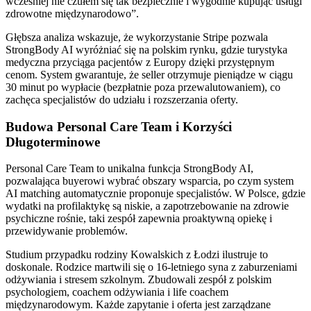
wcześniej nie czułem się tak bezpiecznie i wygodnie kupując usługi
zdrowotne międzynarodowo”.
Głębsza analiza wskazuje, że wykorzystanie Stripe pozwala
StrongBody AI wyróżniać się na polskim rynku, gdzie turystyka
medyczna przyciąga pacjentów z Europy dzięki przystępnym
cenom. System gwarantuje, że seller otrzymuje pieniądze w ciągu
30 minut po wypłacie (bezpłatnie poza przewalutowaniem), co
zachęca specjalistów do udziału i rozszerzania oferty.
Budowa Personal Care Team i Korzyści
Długoterminowe
Personal Care Team to unikalna funkcja StrongBody AI,
pozwalająca buyerowi wybrać obszary wsparcia, po czym system
AI matching automatycznie proponuje specjalistów. W Polsce, gdzie
wydatki na profilaktykę są niskie, a zapotrzebowanie na zdrowie
psychiczne rośnie, taki zespół zapewnia proaktywną opiekę i
przewidywanie problemów.
Studium przypadku rodziny Kowalskich z Łodzi ilustruje to
doskonale. Rodzice martwili się o 16-letniego syna z zaburzeniami
odżywiania i stresem szkolnym. Zbudowali zespół z polskim
psychologiem, coachem odżywiania i life coachem
międzynarodowym. Każde zapytanie i oferta jest zarządzane