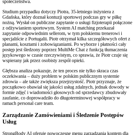
społeczeństwa.
Studium przypadku dotyczy Piotra, 35-letniego inżyniera z
Gdańska, który doznał kontuzji sportowej podczas gry w piłkę
nożną. Wysłał on publiczne zapytanie o usługi fizjoterapii połączone
z odżywianiem sportowym. System AI matching przekazał
zapytanie odpowiednim sellerom, w tym polskiemu trenerowi i
specjaliście z Portugalii. Piotr otrzymał kilka szczegółowych ofert z
planami, kosztami i zobowiązaniami. Po wyborze i płatności cały
postęp jest śledzony poprzez MultiMe Chat z funkcją tłumaczenia
językowego w czasie rzeczywistym, co sprawia, że Piotr czuje się
wspierany jak przez osobisty zespół opieki.
Głębsza analiza pokazuje, że ten proces nie tylko skraca czas
oczekiwania – duży problem w polskim publicznym systemie
zdrowia – ale także zwiększa przejrzystość. Piotr przyznaje, że
początkowo obawiał się jakości usług zdalnych, jednak dowody w
formie zdjęć i wiadomości głosowych od sprzedawcy zbudowały
zaufanie, co doprowadziło do długoterminowej współpracy w
ramach personal care team.
Zarządzanie Zamówieniami i Śledzenie Postępów
Usług
StrongBody AI oferuje nowoczesne menu zarządzania kontem dla