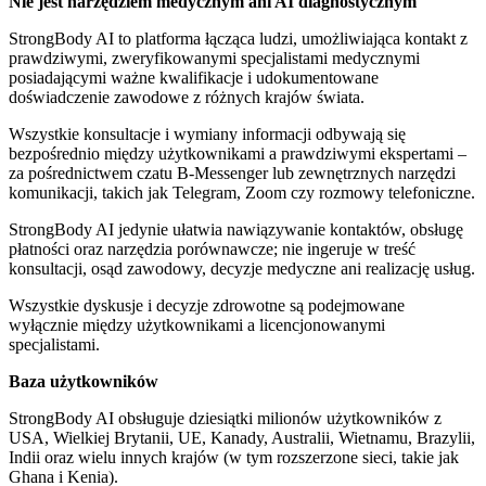
Nie jest narzędziem medycznym ani AI diagnostycznym
StrongBody AI to platforma łącząca ludzi, umożliwiająca kontakt z
prawdziwymi, zweryfikowanymi specjalistami medycznymi
posiadającymi ważne kwalifikacje i udokumentowane
doświadczenie zawodowe z różnych krajów świata.
Wszystkie konsultacje i wymiany informacji odbywają się
bezpośrednio między użytkownikami a prawdziwymi ekspertami –
za pośrednictwem czatu B-Messenger lub zewnętrznych narzędzi
komunikacji, takich jak Telegram, Zoom czy rozmowy telefoniczne.
StrongBody AI jedynie ułatwia nawiązywanie kontaktów, obsługę
płatności oraz narzędzia porównawcze; nie ingeruje w treść
konsultacji, osąd zawodowy, decyzje medyczne ani realizację usług.
Wszystkie dyskusje i decyzje zdrowotne są podejmowane
wyłącznie między użytkownikami a licencjonowanymi
specjalistami.
Baza użytkowników
StrongBody AI obsługuje dziesiątki milionów użytkowników z
USA, Wielkiej Brytanii, UE, Kanady, Australii, Wietnamu, Brazylii,
Indii oraz wielu innych krajów (w tym rozszerzone sieci, takie jak
Ghana i Kenia).