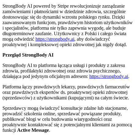
StrongBody AI powered by Stripe rewolucjonizuje zarządzanie
zamówieniami i płatnościami w dziedzinie zdrowia, szczególnie
dostosowując się do dynamiki wzrostu polskiego rynku. Dzięki
zaawansowanym funkcjom, prawdziwym historiom użytkowników
i specjalistów, platforma nie tylko zapewnia wygodę, ale buduje
długoterminowe zaufanie. Użytkownicy z Polski i całego świata
mogą odwiedzić
https://strongbody.ai
, aby doświadczyć
proaktywnej i kompleksowej opieki zdrowotnej jak nigdy dotąd.
Przegląd StrongBody AI
StrongBody AI to platforma łącząca usługi i produkty z zakresu
zdrowia, profilaktyki zdrowotnej oraz zdrowia psychicznego,
działająca pod jedynym oficjalnym adresem:
https://strongbody.ai
.
Platforma łączy prawdziwych lekarzy, prawdziwych farmaceutów
oraz prawdziwych ekspertów ds. proaktywnej opieki zdrowotnej
(sprzedawców) z użytkownikami (kupującymi) na całym świecie.
Sprzedawcy mogą świadczyć konsultacje zdalne lub stacjonarne,
prowadzić szkolenia online, sprzedawać powiązane produkty,
publikować blogi w celu budowania wiarygodności oraz
proaktywnie kontaktować się z potencjalnymi klientami za pomocą
funkcji
Active Message
.