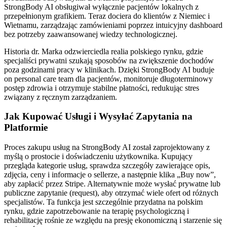
StrongBody AI obsługiwał wyłącznie pacjentów lokalnych z
przepełnionym grafikiem. Teraz dociera do klientów z Niemiec i
Wietnamu, zarządzając zamówieniami poprzez intuicyjny dashboard
bez potrzeby zaawansowanej wiedzy technologicznej.
Historia dr. Marka odzwierciedla realia polskiego rynku, gdzie
specjaliści prywatni szukają sposobów na zwiększenie dochodów
poza godzinami pracy w klinikach. Dzięki StrongBody AI buduje
on personal care team dla pacjentów, monitoruje długoterminowy
postęp zdrowia i otrzymuje stabilne płatności, redukując stres
związany z ręcznym zarządzaniem.
Jak Kupować Usługi i Wysyłać Zapytania na
Platformie
Proces zakupu usług na StrongBody AI został zaprojektowany z
myślą o prostocie i doświadczeniu użytkownika. Kupujący
przegląda kategorie usług, sprawdza szczegóły zawierające opis,
zdjęcia, ceny i informacje o sellerze, a następnie klika „Buy now”,
aby zapłacić przez Stripe. Alternatywnie może wysłać prywatne lub
publiczne zapytanie (request), aby otrzymać wiele ofert od różnych
specjalistów. Ta funkcja jest szczególnie przydatna na polskim
rynku, gdzie zapotrzebowanie na terapię psychologiczną i
rehabilitację rośnie ze względu na presję ekonomiczną i starzenie się