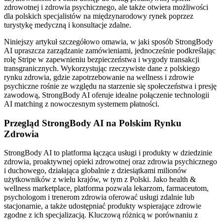
zdrowotnej i zdrowia psychicznego, ale także otwiera możliwości
dla polskich specjalistów na międzynarodowy rynek poprzez
turystykę medyczną i konsultacje zdalne.
Niniejszy artykuł szczegółowo omawia, w jaki sposób StrongBody
AI upraszcza zarządzanie zamówieniami, jednocześnie podkreślając
rolę Stripe w zapewnieniu bezpieczeństwa i wygody transakcji
transgranicznych. Wykorzystując rzeczywiste dane z polskiego
rynku zdrowia, gdzie zapotrzebowanie na wellness i zdrowie
psychiczne rośnie ze względu na starzenie się społeczeństwa i presję
zawodową, StrongBody AI oferuje idealne połączenie technologii
AI matching z nowoczesnym systemem płatności.
Przegląd StrongBody AI na Polskim Rynku
Zdrowia
StrongBody AI to platforma łącząca usługi i produkty w dziedzinie
zdrowia, proaktywnej opieki zdrowotnej oraz zdrowia psychicznego
i duchowego, działająca globalnie z dziesiątkami milionów
użytkowników z wielu krajów, w tym z Polski. Jako health &
wellness marketplace, platforma pozwala lekarzom, farmaceutom,
psychologom i trenerom zdrowia oferować usługi zdalnie lub
stacjonarnie, a także udostępniać produkty wspierające zdrowie
zgodne z ich specjalizacją. Kluczową różnicą w porównaniu z