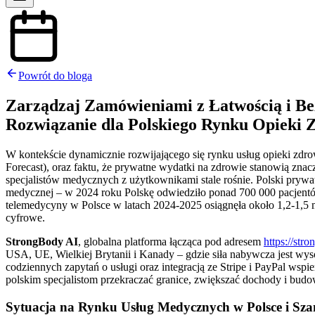
Powrót do bloga
Zarządzaj Zamówieniami z Łatwością i Be
Rozwiązanie dla Polskiego Rynku Opieki 
W kontekście dynamicznie rozwijającego się rynku usług opieki zdro
Forecast), oraz faktu, że prywatne wydatki na zdrowie stanowią z
specjalistów medycznych z użytkownikami stale rośnie. Polski prywa
medycznej – w 2024 roku Polskę odwiedziło ponad 700 000 pacjentó
telemedycyny w Polsce w latach 2024-2025 osiągnęła około 1,2-1,5 m
cyfrowe.
StrongBody AI
, globalna platforma łącząca pod adresem
https://stro
USA, UE, Wielkiej Brytanii i Kanady – gdzie siła nabywcza jest wy
codziennych zapytań o usługi oraz integracją ze Stripe i PayPal wsp
polskim specjalistom przekraczać granice, zwiększać dochody i budo
Sytuacja na Rynku Usług Medycznych w Polsce i Sza