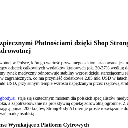
zpiecznymi Płatnościami dzięki Shop Stron
Zdrowotnej
wotnej w Polsce, którego wartość prywatnego sektora szacowana jest 
naczący odsetek całkowitych wydatków krajowych (ok. 30-37% według
tny rynek medyczny odnotowuje stabilny wzrost dzięki starzejącemu s
w zagranicznych, co ma przynieść dodatkowe 2,85 mld USD w latach 
ld USD, przy silnym tempie wzrostu napędzanym przez rządową strategi
ngbody.ai
, staje się skutecznym mostem dla polskich specjalistów med
soka, a zapotrzebowanie na proaktywną opiekę zdrowotną ogromne. Z 
ierającą ponad 200 krajów, StrongBody AI oferuje proste rozwiązanie 
wać markę osobistą.
nse Wynikające z Platform Cyfrowych