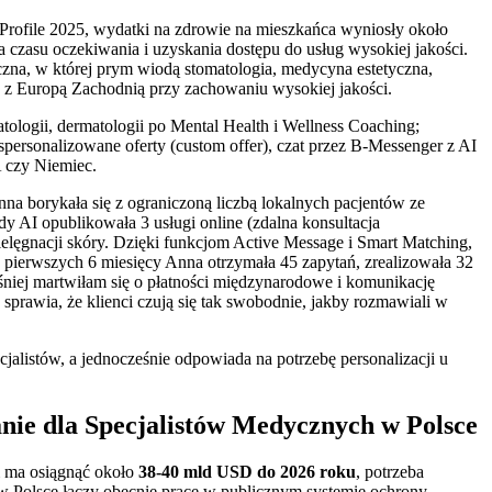
Profile 2025, wydatki na zdrowie na mieszkańca wyniosły około
 czasu oczekiwania i uzyskania dostępu do usług wysokiej jakości.
zna, w której prym wiodą stomatologia, medycyna estetyczna,
u z Europą Zachodnią przy zachowaniu wysokiej jakości.
atologii, dermatologii po Mental Health i Wellness Coaching;
 spersonalizowane oferty (custom offer), czat przez B-Messenger z AI
A czy Niemiec.
nna borykała się z ograniczoną liczbą lokalnych pacjentów ze
y AI opublikowała 3 usługi online (zdalna konsultacja
ielęgnacji skóry. Dzięki funkcjom Active Message i Smart Matching,
 pierwszych 6 miesięcy Anna otrzymała 45 zapytań, zrealizowała 32
niej martwiłam się o płatności międzynarodowe i komunikację
e sprawia, że klienci czują się tak swobodnie, jakby rozmawiali w
cjalistów, a jednocześnie odpowiada na potrzebę personalizacji u
nie dla Specjalistów Medycznych w Polsce
& ma osiągnąć około
38-40 mld USD do 2026 roku
, potrzeba
ów w Polsce łączy obecnie pracę w publicznym systemie ochrony