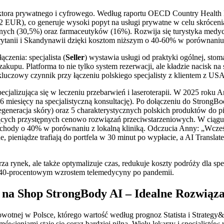
ektora prywatnego i cyfrowego. Według raportu OECD Country Health 
2 EUR), co generuje wysoki popyt na usługi prywatne w celu skrócenia
nych (30,5%) oraz farmaceutyków (16%). Rozwija się turystyka medyc
 Brytanii i Skandynawii dzięki kosztom niższym o 40-60% w porównani
zenia: specjalista (
Seller
) wystawia usługi od praktyki ogólnej, stom
akupu. Platforma to nie tylko system rezerwacji, ale kładzie nacisk na
 kluczowy czynnik przy łączeniu polskiego specjalisty z klientem z US
jalizująca się w leczeniu przebarwień i laseroterapii. W 2025 roku A
 miesięcy na specjalistyczną konsultację). Po dołączeniu do StrongBod
egeneracja skóry) oraz 5 charakterystycznych polskich produktów do p
jących przystępnych cenowo rozwiązań przeciwstarzeniowych. W ciągu
ochody o 40% w porównaniu z lokalną kliniką. Odczucia Anny: „Wcześ
ne, pieniądze trafiają do portfela w 30 minut po wypłacie, a AI Translat
a rynek, ale także optymalizuje czas, redukuje koszty podróży dla spe
 z 40-procentowym wzrostem telemedycyny po pandemii.
na Shop StrongBody AI – Idealne Rozwiąza
owotnej w Polsce, którego wartość według prognoz Statista i Strategy
mówieniami staje się coraz bardziej pilna. Wielu lekarzy i specjalist