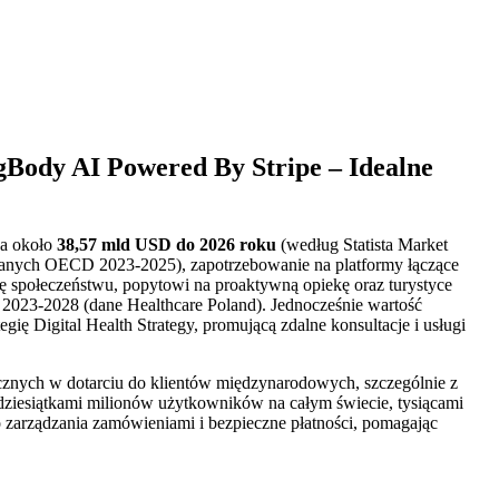
gBody AI Powered By Stripe – Idealne
na około
38,57 mld USD do 2026 roku
(według Statista Market
 danych OECD 2023-2025), zapotrzebowanie na platformy łączące
ię społeczeństwu, popytowi na proaktywną opiekę oraz turystyce
2023-2028 (dane Healthcare Poland). Jednocześnie wartość
ę Digital Health Strategy, promującą zdalne konsultacje i usługi
ycznych w dotarciu do klientów międzynarodowych, szczególnie z
dziesiątkami milionów użytkowników na całym świecie, tysiącami
do zarządzania zamówieniami i bezpieczne płatności, pomagając