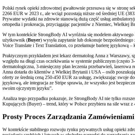
Polski rynek opieki zdrowotnej gwałtownie przesuwa się w stronę s
2266 EUR w 2023 r., ale wciąż pozostają niższe od średniej UE (383
Prywatne wydatki na zdrowie stanowią dużą część usług ambulatoryj
ortopedia i prokreacja, przyciągając pacjentów z Niemiec, Wielkiej
W tym kontekście StrongBody AI wyróżnia się modelem aktywnego łąc
użytkownik (
Buyer
) wysyła zapytanie lub dokonuje bezpośredniego z
Voice Translate i Text Translation, co przełamuje barierę językową –
Praktycznym przykładem jest lekarz dermatolog Anna z Warszawy, spec
względu na długi czas oczekiwania w systemie publicznym (często 3-6
dermatologiczna, 3-miesięczny plan leczenia przebarwień, laserowa r
Anna dotarła do klientów z Wielkiej Brytanii i USA – osób poszuku
oferty ze średnią ceną 250-450 EUR za usługę, zwiększając swoje d
językową, ale integracja ze Stripe sprawia, że wszystko jest bezpiecz
swoim ojczystym języku”.
Analiza tego przypadku pokazuje, że StrongBody AI nie tylko rozszerz
Kupujących (Buyer) – trend, który w Polsce przybiera na sile wraz
Prosty Proces Zarządzania Zamówieniami 
W kontekście stabilnego rozwoju rynku prywatnych usług opieki zdr
posiadania szybkich i łatwych w obsłudze narzędzi do zarządzania za