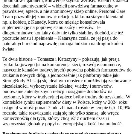
produktów i gabinetu, konwersje szybko wzrosły. Klienci z daleka
doceniali autentyczność – widzieli prawdziwą farmaceutkę w
prawdziwej aptece, a nie anonimowy sklep online. Personal Care
Team pozwolił jej zbudować relacje z kilkoma stałymi klientami –
np. z kobietą z Kanady, która co miesiąc konsultowała
suplementację na poprawę stanu skóry i włosów. Te
długoterminowe kontakty dały nie tylko stabilny dochód, ale też
poczucie sensu i spełnienia – Katarzyna czuła, że jej pasja do
naturalnych metod naprawdę pomaga ludziom na drugim końcu
świata.
Te dwie historie – Tomasza i Katarzyny – pokazują, jak presja
rynku krajowego (silna konkurencja sieci, rozwój e-commerce,
nasycenie kanałów tradycyjnych) popycha polskich farmaceutów do
szukania nowych dróg, a jednocześnie jak platformy takie jak
StrongBody AI stają się idealnym mostem: umożliwiają zachowanie
niezależności, wykorzystanie lokalnej wiedzy i surowców,
budowanie autentycznych relacji i osiąganie dochodów na
poziomie, który w tradycyjnej aptece byłby trudny do uzyskania. W
kontekście rynku suplementów diety w Polsce, który w 2024 roku
osiągnął wartość ponad 7 mld zł i nadal rośnie w tempie 6,5–10,9%
rocznie, takie rozwiązania stają się nie tylko szansą, ale wręcz
koniecznością dla tych, którzy chcą iść z duchem czasu i
wykorzystać globalny popyt na europejską jakość i naturalność.
Przełomowe funkcje wspierające sprzedaż transgraniczną: