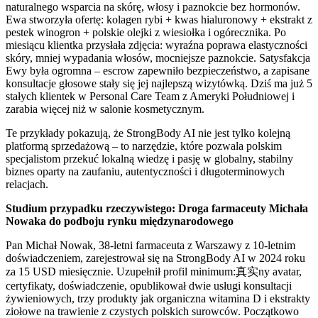
naturalnego wsparcia na skórę, włosy i paznokcie bez hormonów.
Ewa stworzyła ofertę: kolagen rybi + kwas hialuronowy + ekstrakt z
pestek winogron + polskie olejki z wiesiołka i ogórecznika. Po
miesiącu klientka przysłała zdjęcia: wyraźna poprawa elastyczności
skóry, mniej wypadania włosów, mocniejsze paznokcie. Satysfakcja
Ewy była ogromna – escrow zapewniło bezpieczeństwo, a zapisane
konsultacje głosowe stały się jej najlepszą wizytówką. Dziś ma już 5
stałych klientek w Personal Care Team z Ameryki Południowej i
zarabia więcej niż w salonie kosmetycznym.
Te przykłady pokazują, że StrongBody AI nie jest tylko kolejną
platformą sprzedażową – to narzędzie, które pozwala polskim
specjalistom przekuć lokalną wiedzę i pasję w globalny, stabilny
biznes oparty na zaufaniu, autentyczności i długoterminowych
relacjach.
Studium przypadku rzeczywistego: Droga farmaceuty Michała
Nowaka do podboju rynku międzynarodowego
Pan Michał Nowak, 38-letni farmaceuta z Warszawy z 10-letnim
doświadczeniem, zarejestrował się na StrongBody AI w 2024 roku
za 15 USD miesięcznie. Uzupełnił profil minimum:真实ny avatar,
certyfikaty, doświadczenie, opublikował dwie usługi konsultacji
żywieniowych, trzy produkty jak organiczna witamina D i ekstrakty
ziołowe na trawienie z czystych polskich surowców. Początkowo