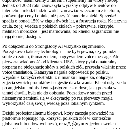
odporność, latem kremy z filtrem i suplementy na włosy i skórę.
Jednak od 2023 roku zauważyła wyraźny odpływ klientów do
internetu – młodzi ludzie woleli zamawiać wieczorem z telefonu,
porównując ceny i opinie, niż przyjść rano do apteki. Sprzedaż
spadła o ponad 15% w ciągu dwóch lat, a frustracja rosła. Katarzyna
czuła, że jej wiedza o polskich ziołach – pokrzywie, skrzypie,
malinach moroszce – jest marnowana, bo klienci zagraniczni nie
mają do niej dostępu.
Po dołączeniu do StrongBody AI wszystko się zmieniło.
Początkowo bała się technologii – nie była pewna, czy poradzi
sobie z czatem, tłumaczeniem, nagrywaniem voice message. Ale
pierwsza wiadomość od klienta z USA, który pytał o naturalny
preparat na pielęgnację skóry z polskich ziół, przyszła właśnie przez
voice translation. Katarzyna nagrała odpowiedź po polsku,
wyjaśniła korzyści ekstraktu z rumianku i nagietka, dołączyła
zdjęcia swoich produktów i sugestie dawkowania. Klient usłyszał to
po angielsku i odpisał entuzjastycznie – radość, jaką poczuła w
tamtej chwili, była nie do opisania. Początkowy strach przed
nieznanym zamienił się w ekscytację: po raz pierwszy mogła
wykorzystać całą swoją wiedzę poza lokalnym rynkiem.
Dzięki profesjonalnemu blogowi, który zaczęła prowadzić na
platformie (opisując np. korzyści polskich ziół w kontekście
globalnych trendów wellness), oraz真实nym zdjęciom swoich