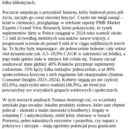
kilku kliknięciach.
Poczucie niepokoju o przyszłość biznesu, który budował przez pół
życia, zaczęło go coraz mocniej dręczyć. Często nie mógł zasnąć –
leżał w ciemności, przeglądając w telefonie raporty PMR Market
Experts i Grand View Research, które pokazywały, że rynek
suplementów diety w Polsce osiągnął w 2024 roku wartość około
7,1 mld zł (według niektórych szacunków nawet więcej), z
prognozami wzrostu do ponad 9 mld zł w ciągu najbliższych trzech
lat. Te liczby były imponujące, ale jednocześnie bolesne: cały sektor
rósł dynamicznie (ok. 6,5–10,9% CAGR w zależności od źródła), a
jego mała apteka stała w miejscu lub cofała się. Tomasz zaczął
analizować dane głębiej: 40% Polaków przyjmuje suplementy
codziennie, 35% łączy kilka rodzajów jednocześnie, a aż 89%
społeczeństwa korzysta z nich regularnie lub okazjonalnie (Statista
Consumer Insights 2023–2024). Kobiety sięgają po nie częściej
(62,6%), mężczyźni nieco rzadziej (46,9%), ale trend jest
powszechny we wszystkich grupach wiekowych i społecznych.
W tych nocnych analizach Tomasz dostrzegł coś, co wcześniej
umykało jego uwadze: lokalne produkty ziołowe, które sam chętnie
polecał – ekstrakt z malin moroszki (cloudberry), bogaty w
witaminę C i antyoksydanty, miód leśny zbierany w borach
Pomorza, pełen naturalnych enzymów i propolisu, czy napary z
pokrzywy i skrzypu – mają ogromny potencjał poza granicami