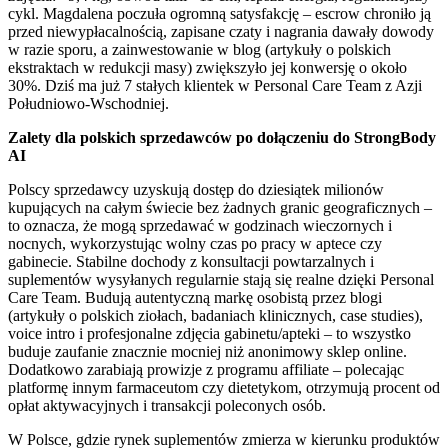
cykl. Magdalena poczuła ogromną satysfakcję – escrow chroniło ją
przed niewypłacalnością, zapisane czaty i nagrania dawały dowody
w razie sporu, a zainwestowanie w blog (artykuły o polskich
ekstraktach w redukcji masy) zwiększyło jej konwersję o około
30%. Dziś ma już 7 stałych klientek w Personal Care Team z Azji
Południowo-Wschodniej.
Zalety dla polskich sprzedawców po dołączeniu do StrongBody
AI
Polscy sprzedawcy uzyskują dostęp do dziesiątek milionów
kupujących na całym świecie bez żadnych granic geograficznych –
to oznacza, że mogą sprzedawać w godzinach wieczornych i
nocnych, wykorzystując wolny czas po pracy w aptece czy
gabinecie. Stabilne dochody z konsultacji powtarzalnych i
suplementów wysyłanych regularnie stają się realne dzięki Personal
Care Team. Budują autentyczną markę osobistą przez blogi
(artykuły o polskich ziołach, badaniach klinicznych, case studies),
voice intro i profesjonalne zdjęcia gabinetu/apteki – to wszystko
buduje zaufanie znacznie mocniej niż anonimowy sklep online.
Dodatkowo zarabiają prowizje z programu affiliate – polecając
platformę innym farmaceutom czy dietetykom, otrzymują procent od
opłat aktywacyjnych i transakcji poleconych osób.
W Polsce, gdzie rynek suplementów zmierza w kierunku produktów