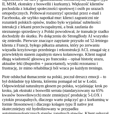
II, MSM, ekstrakty z boswellii i kurkumy). Większość klientów
pochodziła z lokalnej społeczności sportowej i osób po urazach
ortopedycznych. Próbował rozszerzyć sprzedaż przez e-mail i
Facebooka, ale szybko napotkał mur: klienci zagraniczni nie
rozumieli polskich opisów, trudno było wyjaśniać subtelności
interakcji z lekami przeciwzapalnymi, a brak zaufania do
nieznanego sprzedawcy z Polski powodował, że transakcje rzadko
dochodziły do skutku. Po dołączeniu do StrongBody AI wszystko
się zmieniło. Pierwsze znaczące zapytanie przyszło od 52-letniego
klienta z Francji, byłego piłkarza amatora, który po zerwaniu
więzadła krzyżowego przedniego i rekonstrukcji ACL zmagał się z
przewlekłym stanem zapalnym stawu kolanowego. Klient nagrał
długą wiadomość głosową po francusku – opisał historię urazu,
aktualne leki (ibuprofen + paracetamol), wyniki rezonansu i
frustrację, że mimo rehabilitacji ból wraca po każdym treningu.
Piotr odsłuchał tłumaczenie na polski, poczuł dreszcz emocji – to
był dokładnie typ klienta, któremu pomagał od lat w Łodzi.
Odpowiedział naturalnym głosem po polsku, wyjaśniając krok po
kroku, jak ekstrakt z boswellii serrata (standaryzowany na 65%
kwasów bosweliowych) może zmniejszyć produkcję 5-LOX i
cytokin prozapalnych, dlaczego warto połączyć go z kurkuminą w
formie fitosomowej i dlaczego kolagen typu II native jest
skuteczniejszy niż hydrolizowany w przypadku
autoimmunologicznych stanów zapalnych stawów. Klient usłyszał