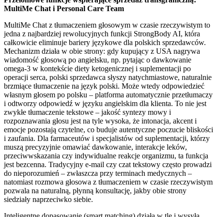
MultiMe Chat i Personal Care Team
MultiMe Chat z tłumaczeniem głosowym w czasie rzeczywistym to
jedna z najbardziej rewolucyjnych funkcji StrongBody AI, która
całkowicie eliminuje bariery językowe dla polskich sprzedawców.
Mechanizm działa w obie strony: gdy kupujący z USA nagrywa
wiadomość głosową po angielsku, np. pytając o dawkowanie
omega-3 w kontekście diety ketogenicznej i suplementacji po
operacji serca, polski sprzedawca słyszy natychmiastowe, naturalnie
brzmiące tłumaczenie na język polski. Może wtedy odpowiedzieć
własnym głosem po polsku – platforma automatycznie przetłumaczy
i odtworzy odpowiedź w języku angielskim dla klienta. To nie jest
zwykłe tłumaczenie tekstowe – jakość syntezy mowy i
rozpoznawania głosu jest na tyle wysoka, że intonacja, akcent i
emocje pozostają czytelne, co buduje autentyczne poczucie bliskości
i zaufania. Dla farmaceutów i specjalistów od suplementacji, którzy
muszą precyzyjnie omawiać dawkowanie, interakcje leków,
przeciwwskazania czy indywidualne reakcje organizmu, ta funkcja
jest bezcenna. Tradycyjny e-mail czy czat tekstowy często prowadzi
do nieporozumień – zwłaszcza przy terminach medycznych –
natomiast rozmowa głosowa z tłumaczeniem w czasie rzeczywistym
pozwala na naturalną, płynną konsultację, jakby obie strony
siedziały naprzeciwko siebie.
Inteligentne dopasowanie (smart matching) działa w tle i wysyła