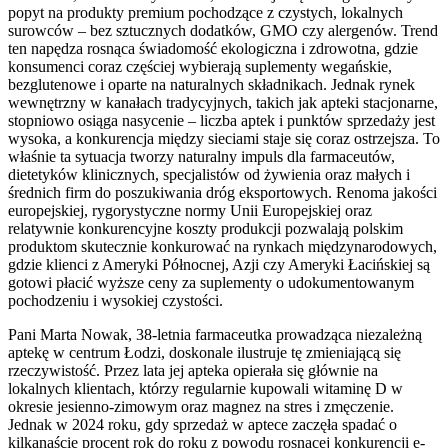
popyt na produkty premium pochodzące z czystych, lokalnych
surowców – bez sztucznych dodatków, GMO czy alergenów. Trend
ten napędza rosnąca świadomość ekologiczna i zdrowotna, gdzie
konsumenci coraz częściej wybierają suplementy wegańskie,
bezglutenowe i oparte na naturalnych składnikach. Jednak rynek
wewnętrzny w kanałach tradycyjnych, takich jak apteki stacjonarne,
stopniowo osiąga nasycenie – liczba aptek i punktów sprzedaży jest
wysoka, a konkurencja między sieciami staje się coraz ostrzejsza. To
właśnie ta sytuacja tworzy naturalny impuls dla farmaceutów,
dietetyków klinicznych, specjalistów od żywienia oraz małych i
średnich firm do poszukiwania dróg eksportowych. Renoma jakości
europejskiej, rygorystyczne normy Unii Europejskiej oraz
relatywnie konkurencyjne koszty produkcji pozwalają polskim
produktom skutecznie konkurować na rynkach międzynarodowych,
gdzie klienci z Ameryki Północnej, Azji czy Ameryki Łacińskiej są
gotowi płacić wyższe ceny za suplementy o udokumentowanym
pochodzeniu i wysokiej czystości.
Pani Marta Nowak, 38-letnia farmaceutka prowadząca niezależną
aptekę w centrum Łodzi, doskonale ilustruje tę zmieniającą się
rzeczywistość. Przez lata jej apteka opierała się głównie na
lokalnych klientach, którzy regularnie kupowali witaminę D w
okresie jesienno-zimowym oraz magnez na stres i zmęczenie.
Jednak w 2024 roku, gdy sprzedaż w aptece zaczęła spadać o
kilkanaście procent rok do roku z powodu rosnącej konkurencji e-