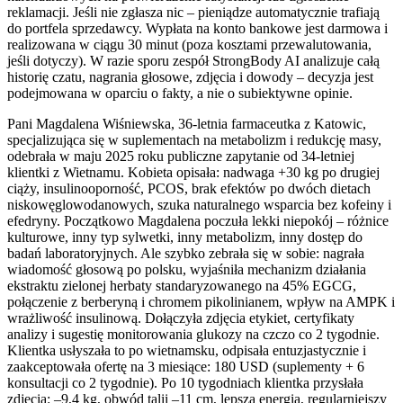
reklamacji. Jeśli nie zgłasza nic – pieniądze automatycznie trafiają
do portfela sprzedawcy. Wypłata na konto bankowe jest darmowa i
realizowana w ciągu 30 minut (poza kosztami przewalutowania,
jeśli dotyczy). W razie sporu zespół StrongBody AI analizuje całą
historię czatu, nagrania głosowe, zdjęcia i dowody – decyzja jest
podejmowana w oparciu o fakty, a nie o subiektywne opinie.
Pani Magdalena Wiśniewska, 36-letnia farmaceutka z Katowic,
specjalizująca się w suplementach na metabolizm i redukcję masy,
odebrała w maju 2025 roku publiczne zapytanie od 34-letniej
klientki z Wietnamu. Kobieta opisała: nadwaga +30 kg po drugiej
ciąży, insulinooporność, PCOS, brak efektów po dwóch dietach
niskowęglowodanowych, szuka naturalnego wsparcia bez kofeiny i
efedryny. Początkowo Magdalena poczuła lekki niepokój – różnice
kulturowe, inny typ sylwetki, inny metabolizm, inny dostęp do
badań laboratoryjnych. Ale szybko zebrała się w sobie: nagrała
wiadomość głosową po polsku, wyjaśniła mechanizm działania
ekstraktu zielonej herbaty standaryzowanego na 45% EGCG,
połączenie z berberyną i chromem pikolinianem, wpływ na AMPK i
wrażliwość insulinową. Dołączyła zdjęcia etykiet, certyfikaty
analizy i sugestię monitorowania glukozy na czczo co 2 tygodnie.
Klientka usłyszała to po wietnamsku, odpisała entuzjastycznie i
zaakceptowała ofertę na 3 miesiące: 180 USD (suplementy + 6
konsultacji co 2 tygodnie). Po 10 tygodniach klientka przysłała
zdjęcia: –9,4 kg, obwód talii –11 cm, lepsza energia, regularniejszy