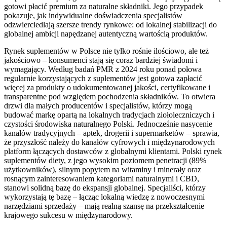
gotowi płacić premium za naturalne składniki. Jego przypadek
pokazuje, jak indywidualne doświadczenia specjalistów
odzwierciedlają szersze trendy rynkowe: od lokalnej stabilizacji do
globalnej ambicji napędzanej autentyczną wartością produktów.
Rynek suplementów w Polsce nie tylko rośnie ilościowo, ale też
jakościowo – konsumenci stają się coraz bardziej świadomi i
wymagający. Według badań PMR z 2024 roku ponad połowa
regularnie korzystających z suplementów jest gotowa zapłacić
więcej za produkty o udokumentowanej jakości, certyfikowane i
transparentne pod względem pochodzenia składników. To otwiera
drzwi dla małych producentów i specjalistów, którzy mogą
budować markę opartą na lokalnych tradycjach ziołoleczniczych i
czystości środowiska naturalnego Polski. Jednocześnie nasycenie
kanałów tradycyjnych – aptek, drogerii i supermarketów – sprawia,
że przyszłość należy do kanałów cyfrowych i międzynarodowych
platform łączących dostawców z globalnymi klientami. Polski rynek
suplementów diety, z jego wysokim poziomem penetracji (89%
użytkowników), silnym popytem na witaminy i minerały oraz
rosnącym zainteresowaniem kategoriami naturalnymi i CBD,
stanowi solidną bazę do ekspansji globalnej. Specjaliści, którzy
wykorzystają tę bazę – łącząc lokalną wiedzę z nowoczesnymi
narzędziami sprzedaży – mają realną szansę na przekształcenie
krajowego sukcesu w międzynarodowy.