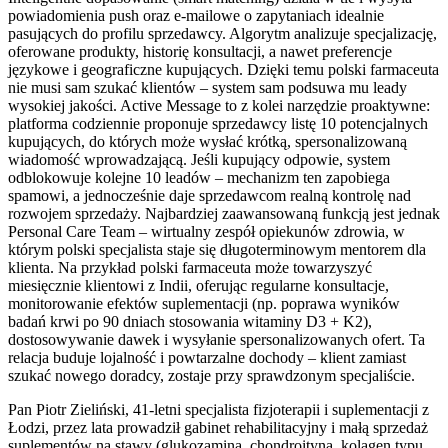
powiadomienia push oraz e-mailowe o zapytaniach idealnie
pasujących do profilu sprzedawcy. Algorytm analizuje specjalizację,
oferowane produkty, historię konsultacji, a nawet preferencje
językowe i geograficzne kupujących. Dzięki temu polski farmaceuta
nie musi sam szukać klientów – system sam podsuwa mu leady
wysokiej jakości. Active Message to z kolei narzędzie proaktywne:
platforma codziennie proponuje sprzedawcy listę 10 potencjalnych
kupujących, do których może wysłać krótką, spersonalizowaną
wiadomość wprowadzającą. Jeśli kupujący odpowie, system
odblokowuje kolejne 10 leadów – mechanizm ten zapobiega
spamowi, a jednocześnie daje sprzedawcom realną kontrolę nad
rozwojem sprzedaży. Najbardziej zaawansowaną funkcją jest jednak
Personal Care Team – wirtualny zespół opiekunów zdrowia, w
którym polski specjalista staje się długoterminowym mentorem dla
klienta. Na przykład polski farmaceuta może towarzyszyć
miesięcznie klientowi z Indii, oferując regularne konsultacje,
monitorowanie efektów suplementacji (np. poprawa wyników
badań krwi po 90 dniach stosowania witaminy D3 + K2),
dostosowywanie dawek i wysyłanie spersonalizowanych ofert. Ta
relacja buduje lojalność i powtarzalne dochody – klient zamiast
szukać nowego doradcy, zostaje przy sprawdzonym specjaliście.
Pan Piotr Zieliński, 41-letni specjalista fizjoterapii i suplementacji z
Łodzi, przez lata prowadził gabinet rehabilitacyjny i małą sprzedaż
suplementów na stawy (glukozamina, chondroityna, kolagen typu