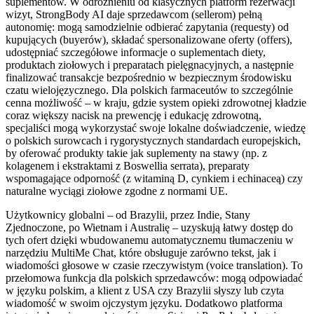
suplementów. W odróżnieniu od klasycznych platform rezerwacji
wizyt, StrongBody AI daje sprzedawcom (sellerom) pełną
autonomię: mogą samodzielnie odbierać zapytania (requesty) od
kupujących (buyerów), składać spersonalizowane oferty (offers),
udostępniać szczegółowe informacje o suplementach diety,
produktach ziołowych i preparatach pielęgnacyjnych, a następnie
finalizować transakcje bezpośrednio w bezpiecznym środowisku
czatu wielojęzycznego. Dla polskich farmaceutów to szczególnie
cenna możliwość – w kraju, gdzie system opieki zdrowotnej kładzie
coraz większy nacisk na prewencję i edukację zdrowotną,
specjaliści mogą wykorzystać swoje lokalne doświadczenie, wiedzę
o polskich surowcach i rygorystycznych standardach europejskich,
by oferować produkty takie jak suplementy na stawy (np. z
kolagenem i ekstraktami z Boswellia serrata), preparaty
wspomagające odporność (z witaminą D, cynkiem i echinaceą) czy
naturalne wyciągi ziołowe zgodne z normami UE.
Użytkownicy globalni – od Brazylii, przez Indie, Stany
Zjednoczone, po Wietnam i Australię – uzyskują łatwy dostęp do
tych ofert dzięki wbudowanemu automatycznemu tłumaczeniu w
narzędziu MultiMe Chat, które obsługuje zarówno tekst, jak i
wiadomości głosowe w czasie rzeczywistym (voice translation). To
przełomowa funkcja dla polskich sprzedawców: mogą odpowiadać
w języku polskim, a klient z USA czy Brazylii słyszy lub czyta
wiadomość w swoim ojczystym języku. Dodatkowo platforma