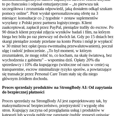
to po francusku i odpisał entuzjastycznie – „to pierwsza tak
szczegółowa i zrozumiała odpowiedź, jaką dostałem odkąd szukam
pomocy online”. Piotr wysłał spersonalizowaną ofertę na 3
miesiące: konsultacje co 2 tygodnie + zestaw suplementów
wysyłany z Polski przez partnera logistycznego. Klient
zaakceptował, zapłacił przez PayPal, pieniądze trafiły do escrow. Po
90 dniach klient przysłał zdjęcia wyników badań i film, na którym
biega bez bólu po raz pierwszy od dwóch lat. Gdy po 15 dniach bez
skargi pieniądze zostały przelane na konto Piotra i mógł je wypłacić
w 30 minut bez opłat (poza ewentualną przewalutowaniem), poczuł
ulgę i radość jednocześnie. „To był moment, w którym
zrozumiałem, że mogę robić to, co kocham, na skalę światową, bez
wychodzenia z gabinetu” – wspomina dziś. Opłaty 20% dla
sprzedawcy i 10% dla kupującego (widoczne od razu w cenie) są
transparentne, escrow minimalizuje ryzyko sporów, a powtarzające
się transakcje przez Personal Care Team stały się dla niego
głównym źródłem dochodu.
Proces sprzedaży produktów na StrongBody AI: Od zapytania
do bezpiecznej płatności
Proces sprzedaży na StrongBody AI jest zaprojektowany tak, by
maksymalizować bezpieczeństwo, przejrzystość i wygodę obu
stron. Kupujący zaczyna od przeglądania usług i produktów w
kategorii lub wysyła publiczne zapytanie (public request) opisując