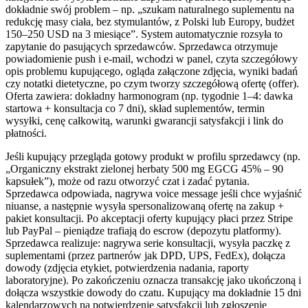
dokładnie swój problem – np. „szukam naturalnego suplementu na
redukcję masy ciała, bez stymulantów, z Polski lub Europy, budżet
150–250 USD na 3 miesiące”. System automatycznie rozsyła to
zapytanie do pasujących sprzedawców. Sprzedawca otrzymuje
powiadomienie push i e-mail, wchodzi w panel, czyta szczegółowy
opis problemu kupującego, ogląda załączone zdjęcia, wyniki badań
czy notatki dietetyczne, po czym tworzy szczegółową ofertę (offer).
Oferta zawiera: dokładny harmonogram (np. tygodnie 1–4: dawka
startowa + konsultacja co 7 dni), skład suplementów, termin
wysyłki, cenę całkowitą, warunki gwarancji satysfakcji i link do
płatności.
Jeśli kupujący przegląda gotowy produkt w profilu sprzedawcy (np.
„Organiczny ekstrakt zielonej herbaty 500 mg EGCG 45% – 90
kapsułek”), może od razu otworzyć czat i zadać pytania.
Sprzedawca odpowiada, nagrywa voice message jeśli chce wyjaśnić
niuanse, a następnie wysyła spersonalizowaną ofertę na zakup +
pakiet konsultacji. Po akceptacji oferty kupujący płaci przez Stripe
lub PayPal – pieniądze trafiają do escrow (depozytu platformy).
Sprzedawca realizuje: nagrywa serie konsultacji, wysyła paczkę z
suplementami (przez partnerów jak DPD, UPS, FedEx), dołącza
dowody (zdjęcia etykiet, potwierdzenia nadania, raporty
laboratoryjne). Po zakończeniu oznacza transakcję jako ukończoną i
dołącza wszystkie dowody do czatu. Kupujący ma dokładnie 15 dni
kalendarzowych na potwierdzenie satysfakcji lub zgłoszenie