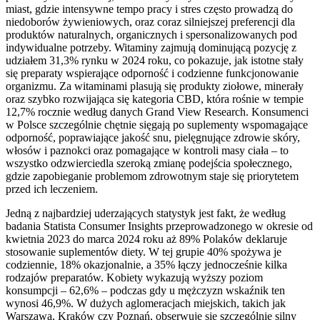
miast, gdzie intensywne tempo pracy i stres często prowadzą do
niedoborów żywieniowych, oraz coraz silniejszej preferencji dla
produktów naturalnych, organicznych i spersonalizowanych pod
indywidualne potrzeby. Witaminy zajmują dominującą pozycję z
udziałem 31,3% rynku w 2024 roku, co pokazuje, jak istotne stały
się preparaty wspierające odporność i codzienne funkcjonowanie
organizmu. Za witaminami plasują się produkty ziołowe, minerały
oraz szybko rozwijająca się kategoria CBD, która rośnie w tempie
12,7% rocznie według danych Grand View Research. Konsumenci
w Polsce szczególnie chętnie sięgają po suplementy wspomagające
odporność, poprawiające jakość snu, pielęgnujące zdrowie skóry,
włosów i paznokci oraz pomagające w kontroli masy ciała – to
wszystko odzwierciedla szeroką zmianę podejścia społecznego,
gdzie zapobieganie problemom zdrowotnym staje się priorytetem
przed ich leczeniem.
Jedną z najbardziej uderzających statystyk jest fakt, że według
badania Statista Consumer Insights przeprowadzonego w okresie od
kwietnia 2023 do marca 2024 roku aż 89% Polaków deklaruje
stosowanie suplementów diety. W tej grupie 40% spożywa je
codziennie, 18% okazjonalnie, a 35% łączy jednocześnie kilka
rodzajów preparatów. Kobiety wykazują wyższy poziom
konsumpcji – 62,6% – podczas gdy u mężczyzn wskaźnik ten
wynosi 46,9%. W dużych aglomeracjach miejskich, takich jak
Warszawa, Kraków czy Poznań, obserwuje się szczególnie silny