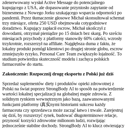
zdenerwowany wysłał Active Message do potencjalnego
kupującego z USA, ale dopasowanie przyniosło zapytanie od
biznesmena z Nowego Jorku szukającego wsparcia odporności po
pandemii. Przez tłumaczenie głosowe Michał skonsultował schemat
trzy miesiące, oferta 250 USD obejmowała cotygodniowe
doradztwo. Kupujący zapłacił escrow, Michał ukończył z
dowodami, otrzymał pieniądze po 15 dniach bez skarg. Po sześciu
miesiącach przychody z platformy stanowiły 60% całości, wzrosły
trzykrotnie, rozszerzył na affiliate. Najgłębsza duma z faktu, że
lokalny produkt pomógł klientowi po drugiej stronie globu, escrow
zmniejszyło ryzyko, Personal Care Team zwiększyło lojalność. To
studium potwierdza skuteczność modelu i zachęca polskich
farmaceutów do startu.
Zakończenie: Rozpocznij drogę eksportu z Polski już dziś
Sprzedaż suplementów diety i produktów opieki zdrowotnej z
Polski na świat poprzez StrongBody AI to sposób na potwierdzenie
wartości lokalnej specjalizacji na globalnej mapie zdrowia. Z
solidnym rynkiem wewnętrznym jako bazą, zaawansowanymi
funkcjami platformy i真实nymi historiami sukcesu każdy
farmaceuta czy sprzedawca może zacząć łatwo i trwale. Zarejestruj
się dziś, by rozszerzyć rynek, budować długoterminowe relacje,
przynosić korzyści zdrowotne milionom ludzi, rozwijając
jednocześnie stabilne dochody. StrongBody AI to klucz otwierający