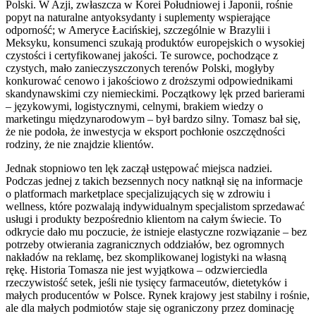
Polski. W Azji, zwłaszcza w Korei Południowej i Japonii, rośnie
popyt na naturalne antyoksydanty i suplementy wspierające
odporność; w Ameryce Łacińskiej, szczególnie w Brazylii i
Meksyku, konsumenci szukają produktów europejskich o wysokiej
czystości i certyfikowanej jakości. Te surowce, pochodzące z
czystych, mało zanieczyszczonych terenów Polski, mogłyby
konkurować cenowo i jakościowo z droższymi odpowiednikami
skandynawskimi czy niemieckimi. Początkowy lęk przed barierami
– językowymi, logistycznymi, celnymi, brakiem wiedzy o
marketingu międzynarodowym – był bardzo silny. Tomasz bał się,
że nie podoła, że inwestycja w eksport pochłonie oszczędności
rodziny, że nie znajdzie klientów.
Jednak stopniowo ten lęk zaczął ustępować miejsca nadziei.
Podczas jednej z takich bezsennych nocy natknął się na informacje
o platformach marketplace specjalizujących się w zdrowiu i
wellness, które pozwalają indywidualnym specjalistom sprzedawać
usługi i produkty bezpośrednio klientom na całym świecie. To
odkrycie dało mu poczucie, że istnieje elastyczne rozwiązanie – bez
potrzeby otwierania zagranicznych oddziałów, bez ogromnych
nakładów na reklamę, bez skomplikowanej logistyki na własną
rękę. Historia Tomasza nie jest wyjątkowa – odzwierciedla
rzeczywistość setek, jeśli nie tysięcy farmaceutów, dietetyków i
małych producentów w Polsce. Rynek krajowy jest stabilny i rośnie,
ale dla małych podmiotów staje się ograniczony przez dominację