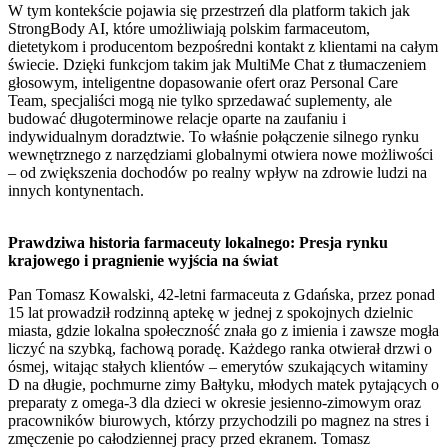
W tym kontekście pojawia się przestrzeń dla platform takich jak
StrongBody AI, które umożliwiają polskim farmaceutom,
dietetykom i producentom bezpośredni kontakt z klientami na całym
świecie. Dzięki funkcjom takim jak MultiMe Chat z tłumaczeniem
głosowym, inteligentne dopasowanie ofert oraz Personal Care
Team, specjaliści mogą nie tylko sprzedawać suplementy, ale
budować długoterminowe relacje oparte na zaufaniu i
indywidualnym doradztwie. To właśnie połączenie silnego rynku
wewnętrznego z narzędziami globalnymi otwiera nowe możliwości
– od zwiększenia dochodów po realny wpływ na zdrowie ludzi na
innych kontynentach.
Prawdziwa historia farmaceuty lokalnego: Presja rynku
krajowego i pragnienie wyjścia na świat
Pan Tomasz Kowalski, 42-letni farmaceuta z Gdańska, przez ponad
15 lat prowadził rodzinną aptekę w jednej z spokojnych dzielnic
miasta, gdzie lokalna społeczność znała go z imienia i zawsze mogła
liczyć na szybką, fachową poradę. Każdego ranka otwierał drzwi o
ósmej, witając stałych klientów – emerytów szukających witaminy
D na długie, pochmurne zimy Bałtyku, młodych matek pytających o
preparaty z omega-3 dla dzieci w okresie jesienno-zimowym oraz
pracowników biurowych, którzy przychodzili po magnez na stres i
zmęczenie po całodziennej pracy przed ekranem. Tomasz