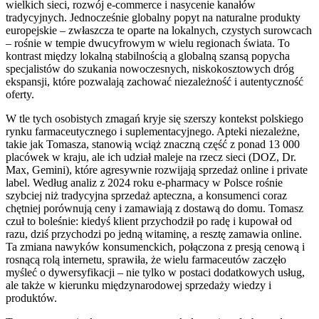
wielkich sieci, rozwój e-commerce i nasycenie kanałów
tradycyjnych. Jednocześnie globalny popyt na naturalne produkty
europejskie – zwłaszcza te oparte na lokalnych, czystych surowcach
– rośnie w tempie dwucyfrowym w wielu regionach świata. To
kontrast między lokalną stabilnością a globalną szansą popycha
specjalistów do szukania nowoczesnych, niskokosztowych dróg
ekspansji, które pozwalają zachować niezależność i autentyczność
oferty.
W tle tych osobistych zmagań kryje się szerszy kontekst polskiego
rynku farmaceutycznego i suplementacyjnego. Apteki niezależne,
takie jak Tomasza, stanowią wciąż znaczną część z ponad 13 000
placówek w kraju, ale ich udział maleje na rzecz sieci (DOZ, Dr.
Max, Gemini), które agresywnie rozwijają sprzedaż online i private
label. Według analiz z 2024 roku e-pharmacy w Polsce rośnie
szybciej niż tradycyjna sprzedaż apteczna, a konsumenci coraz
chętniej porównują ceny i zamawiają z dostawą do domu. Tomasz
czuł to boleśnie: kiedyś klient przychodził po radę i kupował od
razu, dziś przychodzi po jedną witaminę, a resztę zamawia online.
Ta zmiana nawyków konsumenckich, połączona z presją cenową i
rosnącą rolą internetu, sprawiła, że wielu farmaceutów zaczęło
myśleć o dywersyfikacji – nie tylko w postaci dodatkowych usług,
ale także w kierunku międzynarodowej sprzedaży wiedzy i
produktów.