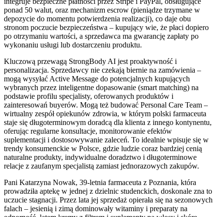
integruje bezpieczne płatności przez Stripe i PayPal, obsługujące
ponad 50 walut, oraz mechanizm escrow (pieniądze trzymane w
depozycie do momentu potwierdzenia realizacji), co daje obu
stronom poczucie bezpieczeństwa – kupujący wie, że płaci dopiero
po otrzymaniu wartości, a sprzedawca ma gwarancję zapłaty po
wykonaniu usługi lub dostarczeniu produktu.
Kluczową przewagą StrongBody AI jest proaktywność i
personalizacja. Sprzedawcy nie czekają biernie na zamówienia –
mogą wysyłać Active Message do potencjalnych kupujących
wybranych przez inteligentne dopasowanie (smart matching) na
podstawie profilu specjalisty, oferowanych produktów i
zainteresowań buyerów. Mogą też budować Personal Care Team –
wirtualny zespół opiekunów zdrowia, w którym polski farmaceuta
staje się długoterminowym doradcą dla klienta z innego kontynentu,
oferując regularne konsultacje, monitorowanie efektów
suplementacji i dostosowywanie zaleceń. To idealnie wpisuje się w
trendy konsumenckie w Polsce, gdzie ludzie coraz bardziej cenią
naturalne produkty, indywidualne doradztwo i długoterminowe
relacje z zaufanym specjalistą zamiast jednorazowych zakupów.
Pani Katarzyna Nowak, 39-letnia farmaceuta z Poznania, która
prowadziła aptekę w jednej z dzielnic studenckich, doskonale zna to
uczucie stagnacji. Przez lata jej sprzedaż opierała się na sezonowych
falach – jesienią i zimą dominowały witaminy i preparaty na