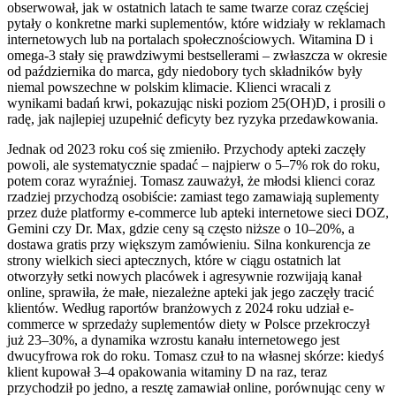
obserwował, jak w ostatnich latach te same twarze coraz częściej
pytały o konkretne marki suplementów, które widziały w reklamach
internetowych lub na portalach społecznościowych. Witamina D i
omega-3 stały się prawdziwymi bestsellerami – zwłaszcza w okresie
od października do marca, gdy niedobory tych składników były
niemal powszechne w polskim klimacie. Klienci wracali z
wynikami badań krwi, pokazując niski poziom 25(OH)D, i prosili o
radę, jak najlepiej uzupełnić deficyty bez ryzyka przedawkowania.
Jednak od 2023 roku coś się zmieniło. Przychody apteki zaczęły
powoli, ale systematycznie spadać – najpierw o 5–7% rok do roku,
potem coraz wyraźniej. Tomasz zauważył, że młodsi klienci coraz
rzadziej przychodzą osobiście: zamiast tego zamawiają suplementy
przez duże platformy e-commerce lub apteki internetowe sieci DOZ,
Gemini czy Dr. Max, gdzie ceny są często niższe o 10–20%, a
dostawa gratis przy większym zamówieniu. Silna konkurencja ze
strony wielkich sieci aptecznych, które w ciągu ostatnich lat
otworzyły setki nowych placówek i agresywnie rozwijają kanał
online, sprawiła, że małe, niezależne apteki jak jego zaczęły tracić
klientów. Według raportów branżowych z 2024 roku udział e-
commerce w sprzedaży suplementów diety w Polsce przekroczył
już 23–30%, a dynamika wzrostu kanału internetowego jest
dwucyfrowa rok do roku. Tomasz czuł to na własnej skórze: kiedyś
klient kupował 3–4 opakowania witaminy D na raz, teraz
przychodził po jedno, a resztę zamawiał online, porównując ceny w