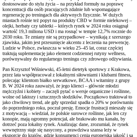
dostosowane do stylu życia – na przykład formuły na poprawę
koncentracji dla osób pracujących zdalnie lub wspomagające
regenerację po treningach dla aktywnych fizycznie. W dużych
miastach rośnie też popyt na produkty CBD w formie nielekowej –
olejki, herbaty czy tabletki – których rynek w 2024 roku osiągnął
wartość 19,3 miliona USD i ma rosnąć w tempie 12,7% rocznie do
2030 roku. Te zmiany nie są przypadkowe – wynikają z szerszego
zjawiska, jakim jest przesunięcie akcentu z leczenia na prewencję.
Ludzie w Polsce, zwłaszcza w wieku 25–45 lat, coraz częściej
traktują suplementację jako element codziennej rutyny wellness,
porównywalny do regularnego treningu czy zdrowego odżywiania.
Pan Krzysztof Wiśniewski, 45-letni dietetyk sportowy z Krakowa,
przez lata współpracował z lokalnymi siłowniami i klubami fitness,
polecając klientom białko serwatkowe, BCAA i witaminy z grupy
B. W 2024 roku zauważył, że jego klienci – głównie młodzi
mężczyźni i kobiety – zaczęli pytać o wersje organiczne i roślinne,
wolne od laktozy i sztucznych słodzików. Początkowo traktował to
jako chwilowy trend, ale gdy sprzedaż spadła o 20% w porównaniu
do poprzedniego roku, poczuł presję. Emocje frustracji mieszały się
z motywacją – wiedział, że polskie surowce roślinne, jak len czy
konopie, mają ogromny potencjał, ale brakowało mu kanału, by
dotrzeć poza lokalny rynek. Analizując dane, zrozumiał, że rynek
wewnętrzny staje się nasycony, a prawdziwa szansa leży w
eksporcie do krajów, gdzie konsumenci cenią europejską jakość i są