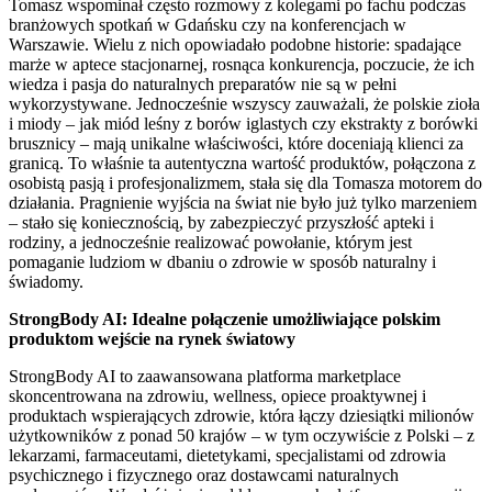
Tomasz wspominał często rozmowy z kolegami po fachu podczas
branżowych spotkań w Gdańsku czy na konferencjach w
Warszawie. Wielu z nich opowiadało podobne historie: spadające
marże w aptece stacjonarnej, rosnąca konkurencja, poczucie, że ich
wiedza i pasja do naturalnych preparatów nie są w pełni
wykorzystywane. Jednocześnie wszyscy zauważali, że polskie zioła
i miody – jak miód leśny z borów iglastych czy ekstrakty z borówki
brusznicy – mają unikalne właściwości, które doceniają klienci za
granicą. To właśnie ta autentyczna wartość produktów, połączona z
osobistą pasją i profesjonalizmem, stała się dla Tomasza motorem do
działania. Pragnienie wyjścia na świat nie było już tylko marzeniem
– stało się koniecznością, by zabezpieczyć przyszłość apteki i
rodziny, a jednocześnie realizować powołanie, którym jest
pomaganie ludziom w dbaniu o zdrowie w sposób naturalny i
świadomy.
StrongBody AI: Idealne połączenie umożliwiające polskim
produktom wejście na rynek światowy
StrongBody AI to zaawansowana platforma marketplace
skoncentrowana na zdrowiu, wellness, opiece proaktywnej i
produktach wspierających zdrowie, która łączy dziesiątki milionów
użytkowników z ponad 50 krajów – w tym oczywiście z Polski – z
lekarzami, farmaceutami, dietetykami, specjalistami od zdrowia
psychicznego i fizycznego oraz dostawcami naturalnych