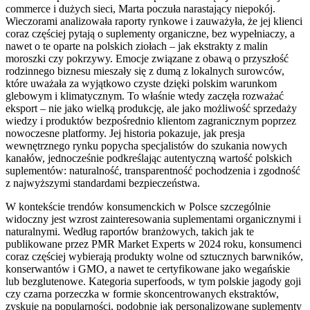
commerce i dużych sieci, Marta poczuła narastający niepokój.
Wieczorami analizowała raporty rynkowe i zauważyła, że jej klienci
coraz częściej pytają o suplementy organiczne, bez wypełniaczy, a
nawet o te oparte na polskich ziołach – jak ekstrakty z malin
moroszki czy pokrzywy. Emocje związane z obawą o przyszłość
rodzinnego biznesu mieszały się z dumą z lokalnych surowców,
które uważała za wyjątkowo czyste dzięki polskim warunkom
glebowym i klimatycznym. To właśnie wtedy zaczęła rozważać
eksport – nie jako wielką produkcję, ale jako możliwość sprzedaży
wiedzy i produktów bezpośrednio klientom zagranicznym poprzez
nowoczesne platformy. Jej historia pokazuje, jak presja
wewnętrznego rynku popycha specjalistów do szukania nowych
kanałów, jednocześnie podkreślając autentyczną wartość polskich
suplementów: naturalność, transparentność pochodzenia i zgodność
z najwyższymi standardami bezpieczeństwa.
W kontekście trendów konsumenckich w Polsce szczególnie
widoczny jest wzrost zainteresowania suplementami organicznymi i
naturalnymi. Według raportów branżowych, takich jak te
publikowane przez PMR Market Experts w 2024 roku, konsumenci
coraz częściej wybierają produkty wolne od sztucznych barwników,
konserwantów i GMO, a nawet te certyfikowane jako wegańskie
lub bezglutenowe. Kategoria superfoods, w tym polskie jagody goji
czy czarna porzeczka w formie skoncentrowanych ekstraktów,
zyskuje na popularności, podobnie jak personalizowane suplementy