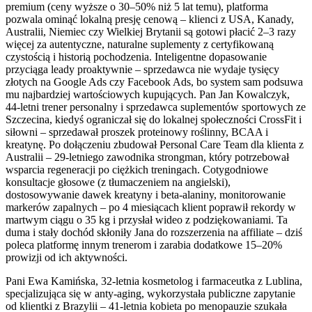
premium (ceny wyższe o 30–50% niż 5 lat temu), platforma
pozwala ominąć lokalną presję cenową – klienci z USA, Kanady,
Australii, Niemiec czy Wielkiej Brytanii są gotowi płacić 2–3 razy
więcej za autentyczne, naturalne suplementy z certyfikowaną
czystością i historią pochodzenia. Inteligentne dopasowanie
przyciąga leady proaktywnie – sprzedawca nie wydaje tysięcy
złotych na Google Ads czy Facebook Ads, bo system sam podsuwa
mu najbardziej wartościowych kupujących. Pan Jan Kowalczyk,
44-letni trener personalny i sprzedawca suplementów sportowych ze
Szczecina, kiedyś ograniczał się do lokalnej społeczności CrossFit i
siłowni – sprzedawał proszek proteinowy roślinny, BCAA i
kreatynę. Po dołączeniu zbudował Personal Care Team dla klienta z
Australii – 29-letniego zawodnika strongman, który potrzebował
wsparcia regeneracji po ciężkich treningach. Cotygodniowe
konsultacje głosowe (z tłumaczeniem na angielski),
dostosowywanie dawek kreatyny i beta-alaniny, monitorowanie
markerów zapalnych – po 4 miesiącach klient poprawił rekordy w
martwym ciągu o 35 kg i przysłał wideo z podziękowaniami. Ta
duma i stały dochód skłoniły Jana do rozszerzenia na affiliate – dziś
poleca platformę innym trenerom i zarabia dodatkowe 15–20%
prowizji od ich aktywności.
Pani Ewa Kamińska, 32-letnia kosmetolog i farmaceutka z Lublina,
specjalizująca się w anty-aging, wykorzystała publiczne zapytanie
od klientki z Brazylii – 41-letnia kobieta po menopauzie szukała