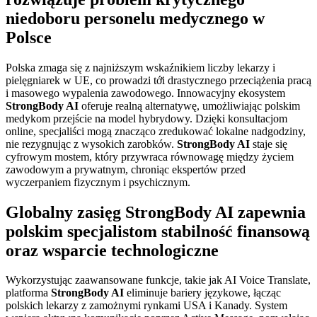
niedoboru personelu medycznego w
Polsce
Polska zmaga się z najniższym wskaźnikiem liczby lekarzy i
pielęgniarek w UE, co prowadzi tới drastycznego przeciążenia pracą
i masowego wypalenia zawodowego. Innowacyjny ekosystem
StrongBody AI
oferuje realną alternatywę, umożliwiając polskim
medykom przejście na model hybrydowy. Dzięki konsultacjom
online, specjaliści mogą znacząco zredukować lokalne nadgodziny,
nie rezygnując z wysokich zarobków.
StrongBody AI
staje się
cyfrowym mostem, który przywraca równowagę między życiem
zawodowym a prywatnym, chroniąc ekspertów przed
wyczerpaniem fizycznym i psychicznym.
Globalny zasięg StrongBody AI zapewnia
polskim specjalistom stabilność finansową
oraz wsparcie technologiczne
Wykorzystując zaawansowane funkcje, takie jak AI Voice Translate,
platforma
StrongBody AI
eliminuje bariery językowe, łącząc
polskich lekarzy z zamożnymi rynkami USA i Kanady. System