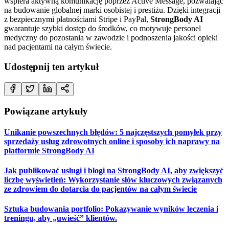
wspiera aktywną komunikację poprzez Active Message, pozwalając
na budowanie globalnej marki osobistej i prestiżu. Dzięki integracji
z bezpiecznymi płatnościami Stripe i PayPal,
StrongBody AI
gwarantuje szybki dostęp do środków, co motywuje personel
medyczny do pozostania w zawodzie i podnoszenia jakości opieki
nad pacjentami na całym świecie.
Udostępnij ten artykuł
Powiązane artykuły
Unikanie powszechnych błędów: 5 najczęstszych pomyłek przy
sprzedaży usług zdrowotnych online i sposoby ich naprawy na
platformie StrongBody AI
Jak publikować usługi i blogi na StrongBody AI, aby zwiększyć
liczbę wyświetleń: Wykorzystanie słów kluczowych związanych
ze zdrowiem do dotarcia do pacjentów na całym świecie
Sztuka budowania portfolio: Pokazywanie wyników leczenia i
treningu, aby „uwieść” klientów.