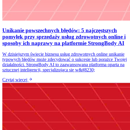
Unikanie powszechnych błędów: 5 najczęstszych
pomyłek przy sprzedaży usług zdrowotnych online i
sposoby ich naprawy na platformie StrongBody AI
W dzisiejszym świecie biznesu usług zdrowotnych online unikanie
typowych błędów może zdecydować o sukcesie lub porażce Twojej
działalności. StrongBody AI to zaawansowana platforma oparta na
sztucznej inteligencji, specjalizująca się w&#8230;
Czytaj więcej