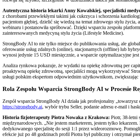
Autentyczna historia lekarki Anny Kowalskiej, specjalistki me
z chorobami przewlekłymi takimi jak cukrzyca i schorzenia kardiolog
pacjentom głębiej, dzielić się wiedzą na temat zdrowego stylu życi
webinaru i postanowiła spróbować. Dzięki wsparciu zespołu platform
zainteresowanych medycyną stylu życia (Lifestyle Medicine).
StrongBody AI to nie tylko miejsce do publikowania usług, ale glob
oferowanie usług zdalnych (online), stacjonarnych (offline) lub hybr
wynosi jedynie 15 USD miesięcznie, a wsparcie optymalizacyjne jest 
Analiza rynkowa pokazuje, że wydatki na opiekę zdrowotną per capi
proaktywną opiekę zdrowotną, specjaliści mogą wykorzystywać Stro
usługi polskim ekspertom odpowiednim użytkownikom, zwiększając
Rola Zespołu Wsparcia StrongBody AI w Procesie Reje
Zespół wsparcia StrongBody AI działa jak profesjonalny „towarzysz d
https://strongbody.ai
, wybór trybu Seller, podanie adresu e-mail i has
Historia fizjoterapeuty Piotra Nowaka z Krakowa:
Piotr, 38-letni
międzynarodowych. „Nie jestem marketerem, jestem tylko lekarzem. B
dedykowanego specjalistę do sesji 1:1 przez wideorozmowę. Pomogli 
efekcie już po 48 godzinach profil Piotra był publiczny i otrzymał pi