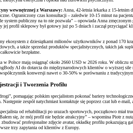
dycyny wewnętrznej z Warszawy:
Anna, 42-letnia lekarka z 15-letnim 
iczne. Ograniczony czas konsultacji – zaledwie 10-15 minut na pacjent
a, ale system publiczny na to nie pozwala” – opowiada Anna zmęczony
y jej profil sklepowy był gotowy już po 5 dniach i zaczął przyciągać
alny ekosystem z dziesiątkami milionów użytkowników z ponad 170 kra
ydowych, a także sprzedaż produktów specjalistycznych, takich jak sup
całkowicie bezpłatne.
ta w Polsce mają osiągnąć około 2660 USD w 2026 roku. W obliczu sta
ngBody AI do dotarcia do międzynarodowych klientów o wyższej sile n
 współczynnik konwersji nawet o 30-50% w porównaniu z tradycyjny
stracji i Tworzenia Profilu
rogi”, pomagając polskim specjalistom pokonać bariery technologiczne i
ła. Następnie zespół natychmiast kontaktuje się poprzez czat lub e-mail
 specjalista od rehabilitacji po urazach sportowych, początkowo miał tr
ałem się, że mój profil nie będzie atrakcyjny” – wspomina Piotr z nu
zbudować profesjonalne zdjęcie avatar, okładkę profilu pokazującą ga
erwsze trzy zapytania od klientów z Europy.