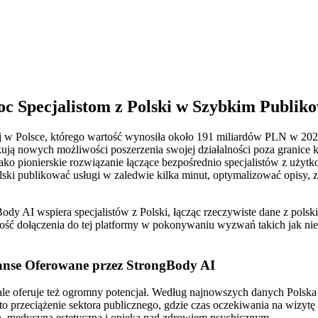
c Specjalistom z Polski w Szybkim Publik
 w Polsce, którego wartość wynosiła około 191 miliardów PLN w 2023 r
ują nowych możliwości poszerzenia swojej działalności poza granice k
 jako pionierskie rozwiązanie łączące bezpośrednio specjalistów z uży
ki publikować usługi w zaledwie kilka minut, optymalizować opisy, z
ody AI wspiera specjalistów z Polski, łącząc rzeczywiste dane z pols
ść dołączenia do tej platformy w pokonywaniu wyzwań takich jak nie
anse Oferowane przez StrongBody AI
e oferuje też ogromny potencjał. Według najnowszych danych Polska z
to przeciążenie sektora publicznego, gdzie czas oczekiwania na wizytę
gia, medycyna estetyczna i opieka nad zdrowiem psychicznym.