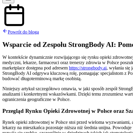
Powrót do bloga
Wsparcie od Zespołu StrongBody AI: Pomo
W kontekście dynamicznie rozwijającego się rynku opieki zdrowotnej
medyczni, lekarze, farmaceuci oraz trenerzy zdrowia w Polsce poszuk
marketplace dostępna pod adresem
https://strongbody.ai
, wyłania się
StrongBody AI odgrywa kluczową rolę, pomagając specjalistom z Pols
budować długoterminową markę osobistą.
Niniejszy artykuł szczegółowo omawia, w jaki sposób zespół StrongB
analizami i konkretnymi wskazówkami. Dzięki temu zrozumiesz warto
ograniczenia geograficzne w Polsce.
Przegląd Rynku Opieki Zdrowotnej w Polsce oraz Sz
Rynek opieki zdrowotnej w Polsce stoi przed wieloma wyzwaniami, al
lekarzy na mieszkańca pozostaje niższa niż średnia unijna. Powoduje 
rozwija się szybko, szczególnie w dziedzinach takich jak stomatolo