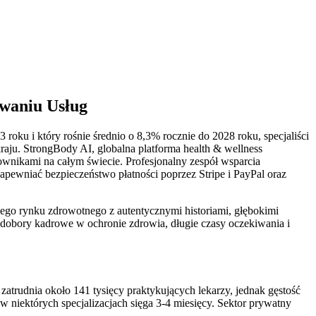
owaniu Usług
oku i który rośnie średnio o 8,3% rocznie do 2028 roku, specjaliści
raju. StrongBody AI, globalna platforma health & wellness
tkownikami na całym świecie. Profesjonalny zespół wsparcia
apewniać bezpieczeństwo płatności poprzez Stripe i PayPal oraz
kiego rynku zdrowotnego z autentycznymi historiami, głębokimi
dobory kadrowe w ochronie zdrowia, długie czasy oczekiwania i
atrudnia około 141 tysięcy praktykujących lekarzy, jednak gęstość
 w niektórych specjalizacjach sięga 3-4 miesięcy. Sektor prywatny