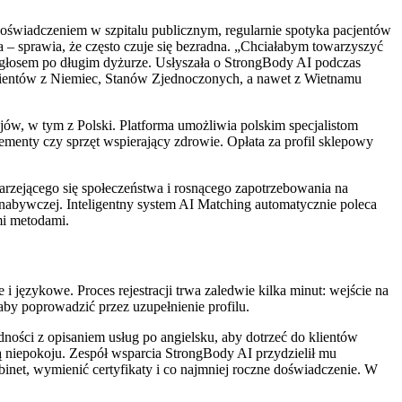
doświadczeniem w szpitalu publicznym, regularnie spotyka pacjentów
a – sprawia, że często czuje się bezradna. „Chciałabym towarzyszyć
m głosem po długim dyżurze. Usłyszała o StrongBody AI podczas
 klientów z Niemiec, Stanów Zjednoczonych, a nawet z Wietnamu
jów, w tym z Polski. Platforma umożliwia polskim specjalistom
lementy czy sprzęt wspierający zdrowie. Opłata za profil sklepowy
rzejącego się społeczeństwa i rosnącego zapotrzebowania na
abywczej. Inteligentny system AI Matching automatycznie poleca
mi metodami.
 językowe. Proces rejestracji trwa zaledwie kilka minut: wejście na
, aby poprowadzić przez uzupełnienie profilu.
udności z opisaniem usług po angielsku, aby dotrzeć do klientów
tą niepokoju. Zespół wsparcia StrongBody AI przydzielił mu
binet, wymienić certyfikaty i co najmniej roczne doświadczenie. W