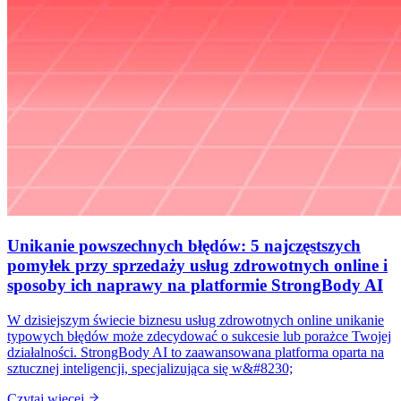
Unikanie powszechnych błędów: 5 najczęstszych
pomyłek przy sprzedaży usług zdrowotnych online i
sposoby ich naprawy na platformie StrongBody AI
W dzisiejszym świecie biznesu usług zdrowotnych online unikanie
typowych błędów może zdecydować o sukcesie lub porażce Twojej
działalności. StrongBody AI to zaawansowana platforma oparta na
sztucznej inteligencji, specjalizująca się w&#8230;
Czytaj więcej