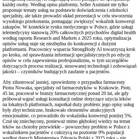
każdej osoby. Według opisu platformy, Seller Assistant nie tylko
proponuje tematy usług na podstawie doświadczenia i zdolności
specjalisty, ale także prowadzi układ prezentacji w celu stworzenia
wysokiego przekonania, pomagając zwiększyć wskaźnik konwersji
zakupów. W kontekście rynku medycznego w Polsce, gdzie usługi
telemedycyny stanowią 20% całkowitych przychodów digital health
według raportu Research and Markets z 2025 roku, optymalizacja
opisów usług staje się niezbędna do konkurencji z dużymi
platformami. Pracownicy wsparcia StrongBody AI towarzyszą krok
po kroku, od sprawdzania informacji specjalistycznych po edycję
opisów w celu zapewnienia profesjonalizmu, w tym szczegółów
dotyczących procesu realizacji, stosowanej technologii i zobowiązań
jakości – czynników budujących zaufanie u pacjentów.
Aby zilustrować jasniej, opowiedzmy o przypadku farmaceuty
Piotra Nowaka, specjalisty od farmaceutyków w Krakowie. Piotr,
45 lat, pracował w branży farmaceutycznej ponad 20 lat, ale gdy
próbował wgrać usługi konsultacji online dotyczące użycia leków
na lokalnych platformach, napotkał duży problem: jego opisy usług
były zbyt techniczne, brakowało elementów atrakcyjnych
emocjonalnie, co prowadziło do wskaźnika konwersji poniżej 5%.
Czuł się zniechęcony, ponieważ mimo głębokiej wiedzy na temat
leków na choroby przewlekłe – powszechny problem w Polsce z
wskaźnikiem pacjentów z cukrzycą na poziomie 9% populacji
według danych Ministerstwa Zdrowia Polski z 2025 roku – nie