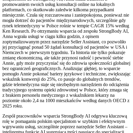
promowaniem swoich usług konsultacji online na lokalnych
platformach, co skutkowało zaledwie kilkoma przypadkami
miesięcznie. Czuła się rozczarowana i zaniepokojona, ponieważ nie
mogła dotrzeć do pacjentów międzynarodowych, szczególnie gdy
rynek telemedycyny w Polsce rośnie w tempie CAGR 15% według
Ken Research. Po otrzymaniu wsparcia od zespołu StrongBody AI,
Anna wgrała usługi w ciągu kilku godzin, z opisem
zoptymalizowanym przez narzędzie Seller Assistant, co pozwoliło
jej przyciągnąć ponad 50 żądań konsultacji od pacjentów w USA i
Niemczech w pierwszym tygodniu. Ta historia nie tylko pokazuje
zmianę ekonomiczną, ale także przynosi radość i pewność siebie
Annie, gdy może przyczyniać się do zdrowia społeczności globalnej
bez ograniczeń geograficznych. Analizując głębiej, to wsparcie
pomogło Annie pokonać bariery językowe i techniczne, zwiększając
wskaźnik konwersji do 25%, co pasuje do globalnych trendów,
gdzie telemedycyna staje się niezbędnym narzędziem do odciążenia
tradycyjnego systemu opieki zdrowotnej w Polsce, który zmaga się
z brakiem personelu medycznego z wskaźnikiem lekarzy na
poziomie około 2,4 na 1000 mieszkańców według danych OECD z
2025 roku.
Zespół pracowników wsparcia StrongBody AI odgrywa kluczową
rolę w pomaganiu polskim specjalistom w szybkim i efektywnym
wgrywaniu usług, szczególnie poprzez narzędzie Seller Assistant –
inteligentną funkcję AI sugerującą treści pasujące do specjalizacji