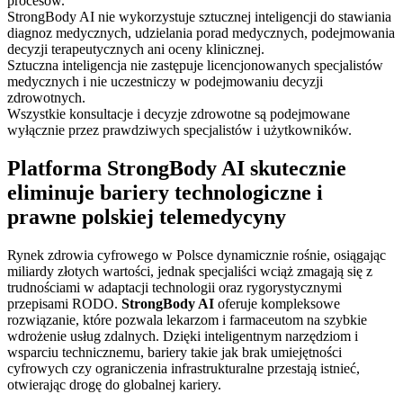
procesów.
StrongBody AI nie wykorzystuje sztucznej inteligencji do stawiania
diagnoz medycznych, udzielania porad medycznych, podejmowania
decyzji terapeutycznych ani oceny klinicznej.
Sztuczna inteligencja nie zastępuje licencjonowanych specjalistów
medycznych i nie uczestniczy w podejmowaniu decyzji
zdrowotnych.
Wszystkie konsultacje i decyzje zdrowotne są podejmowane
wyłącznie przez prawdziwych specjalistów i użytkowników.
Platforma StrongBody AI skutecznie
eliminuje bariery technologiczne i
prawne polskiej telemedycyny
Rynek zdrowia cyfrowego w Polsce dynamicznie rośnie, osiągając
miliardy złotych wartości, jednak specjaliści wciąż zmagają się z
trudnościami w adaptacji technologii oraz rygorystycznymi
przepisami RODO.
StrongBody AI
oferuje kompleksowe
rozwiązanie, które pozwala lekarzom i farmaceutom na szybkie
wdrożenie usług zdalnych. Dzięki inteligentnym narzędziom i
wsparciu technicznemu, bariery takie jak brak umiejętności
cyfrowych czy ograniczenia infrastrukturalne przestają istnieć,
otwierając drogę do globalnej kariery.