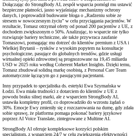
Dołączając do StrongBody AI, zespół wsparcia pomógł mu ustawić
bezpieczne płatności, jasno wyjaśniając mechanizmy ochrony
danych, i poprowadził budowanie bloga o „Radzeniu sobie ze
stresem w nowoczesnym życiu” w celu przyciągania pacjentów. W
rezultacie, Tomasz otrzymał oferty od ponad 200 pacjentów z UE, z
dochodem zwiększonym o 50%. Analizując, to wsparcie nie tylko
rozwiązuje bariery techniczne, ale także przywraca zaufanie
Tomaszowi, pomagając mu dotrzeć do klientów premium z USA i
Wielkiej Brytanii – rynków z wysokim popytem na konsultacje
psychologiczne, pasujące do globalnych trendów, gdzie usługi
wirtualnej opieki zdrowotnej są prognozowane na 19,45 miliarda
USD w 2025 roku według Coherent Market Insights. Dzięki temu,
Tomasz zbudował solidną markę osobistą, z Personal Care Team
automatycznie łączącym go z pasującymi pacjentami.
Inny przypadek to specjalistka ds. estetyki Ewa Szymańska w
Łodzi. Ewa miała trudności z dotarciem do klientów z UE z
powodu braku silnej marki, ale z wsparciem StrongBody AI,
ustawiła kompletny profil, co doprowadziło do wzrostu żądań o
30%. Emocje Ewy zmieniły się z rozczarowania na dumę, gdy zdała
sobie sprawę, że platforma pomaga pokonać bariery językowe
poprzez AI Voice Translate, zintegrowane z Multime AI.
StrongBody AI oferuje kompleksowe korzyści polskim
specjalistom, z wsparciem 24/7 w celu zwiększenia efektywności