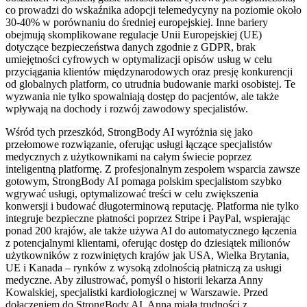
co prowadzi do wskaźnika adopcji telemedycyny na poziomie około
30-40% w porównaniu do średniej europejskiej. Inne bariery
obejmują skomplikowane regulacje Unii Europejskiej (UE)
dotyczące bezpieczeństwa danych zgodnie z GDPR, brak
umiejętności cyfrowych w optymalizacji opisów usług w celu
przyciągania klientów międzynarodowych oraz presję konkurencji
od globalnych platform, co utrudnia budowanie marki osobistej. Te
wyzwania nie tylko spowalniają dostęp do pacjentów, ale także
wpływają na dochody i rozwój zawodowy specjalistów.
Wśród tych przeszkód, StrongBody AI wyróżnia się jako
przełomowe rozwiązanie, oferując usługi łączące specjalistów
medycznych z użytkownikami na całym świecie poprzez
inteligentną platformę. Z profesjonalnym zespołem wsparcia zawsze
gotowym, StrongBody AI pomaga polskim specjalistom szybko
wgrywać usługi, optymalizować treści w celu zwiększenia
konwersji i budować długoterminową reputację. Platforma nie tylko
integruje bezpieczne płatności poprzez Stripe i PayPal, wspierając
ponad 200 krajów, ale także używa AI do automatycznego łączenia
z potencjalnymi klientami, oferując dostęp do dziesiątek milionów
użytkowników z rozwiniętych krajów jak USA, Wielka Brytania,
UE i Kanada – rynków z wysoką zdolnością płatniczą za usługi
medyczne. Aby zilustrować, pomyśl o historii lekarza Anny
Kowalskiej, specjalistki kardiologicznej w Warszawie. Przed
dołączeniem do StrongBody AI, Anna miała trudności z