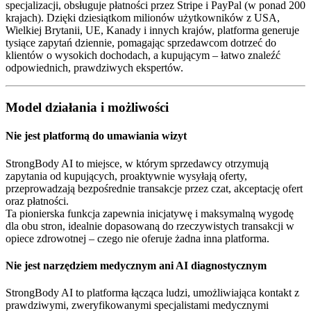
specjalizacji, obsługuje płatności przez Stripe i PayPal (w ponad 200
krajach). Dzięki dziesiątkom milionów użytkowników z USA,
Wielkiej Brytanii, UE, Kanady i innych krajów, platforma generuje
tysiące zapytań dziennie, pomagając sprzedawcom dotrzeć do
klientów o wysokich dochodach, a kupującym – łatwo znaleźć
odpowiednich, prawdziwych ekspertów.
Model działania i możliwości
Nie jest platformą do umawiania wizyt
StrongBody AI to miejsce, w którym sprzedawcy otrzymują
zapytania od kupujących, proaktywnie wysyłają oferty,
przeprowadzają bezpośrednie transakcje przez czat, akceptację ofert
oraz płatności.
Ta pionierska funkcja zapewnia inicjatywę i maksymalną wygodę
dla obu stron, idealnie dopasowaną do rzeczywistych transakcji w
opiece zdrowotnej – czego nie oferuje żadna inna platforma.
Nie jest narzędziem medycznym ani AI diagnostycznym
StrongBody AI to platforma łącząca ludzi, umożliwiająca kontakt z
prawdziwymi, zweryfikowanymi specjalistami medycznymi