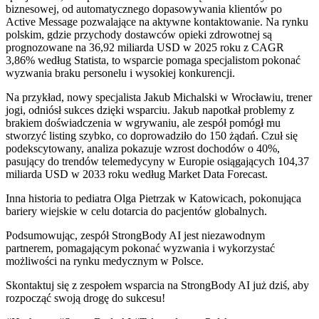
biznesowej, od automatycznego dopasowywania klientów po
Active Message pozwalające na aktywne kontaktowanie. Na rynku
polskim, gdzie przychody dostawców opieki zdrowotnej są
prognozowane na 36,92 miliarda USD w 2025 roku z CAGR
3,86% według Statista, to wsparcie pomaga specjalistom pokonać
wyzwania braku personelu i wysokiej konkurencji.
Na przykład, nowy specjalista Jakub Michalski w Wrocławiu, trener
jogi, odniósł sukces dzięki wsparciu. Jakub napotkał problemy z
brakiem doświadczenia w wgrywaniu, ale zespół pomógł mu
stworzyć listing szybko, co doprowadziło do 150 żądań. Czuł się
podekscytowany, analiza pokazuje wzrost dochodów o 40%,
pasujący do trendów telemedycyny w Europie osiągających 104,37
miliarda USD w 2033 roku według Market Data Forecast.
Inna historia to pediatra Olga Pietrzak w Katowicach, pokonująca
bariery wiejskie w celu dotarcia do pacjentów globalnych.
Podsumowując, zespół StrongBody AI jest niezawodnym
partnerem, pomagającym pokonać wyzwania i wykorzystać
możliwości na rynku medycznym w Polsce.
Skontaktuj się z zespołem wsparcia na StrongBody AI już dziś, aby
rozpocząć swoją drogę do sukcesu!