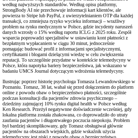
według najwyższych standardów. Według opisu platformy,
StrongBody AI nie przechowuje informacji kart klientów, ale
powierza to Stripe lub PayPal, z uwierzytelnianiem OTP dla każdej
transakcji, co zmniejsza ryzyko wycieku informacji – wrażliwy
problem na rynku medycznym w Polsce, gdzie incydenty naruszeń
danych wzrosły o 15% według raportu ICLG z 2025 roku. Zespół
wsparcia poprowadzi specjalistów w ustawianiu kont płatności z
bezpłatnym wypłacaniem w ciągu 30 minut, jednocześnie
pomagając budować profil z informacjami specjalistycznymi,
certyfikatami i blogami dzielącymi wiedzę w celu zwiększenia
reputacji. To szczególnie przydatne w kontekście telemedycyny w
Polsce, która napotyka bariery bezpieczeństwa, jak wskazano w
badaniu UMCS Journal dotyczącym wdrożenia telemedycyny.
Ilustrując poprzez historię psychologa Tomasza Lewandowskiego w
Poznaniu. Tomasz, 38 lat, wahał się przed dołączeniem do platform
online z powodu obaw o bezpieczeństwo płatności, szczególnie
podczas konsultacji dla pacjentów zdrowia psychicznego –
dziedziny zajmującej 10% rynku digital health w Polsce według
Ken Research. Przeżył negatywnne doświadczenie wcześniej, gdy
lokalna platforma została zhakowana, co doprowadziło do utraty
zaufania pacjentów i długotrwałego poczucia niepokoju. Problem
był bardziej skomplikowany, gdy Tomasz obsługiwał głównie
pacjentów na obszarach wiejskich, gdzie wskaźnik użycia
telemedycyny jest niski z powodu obaw o bezpieczeństwo.