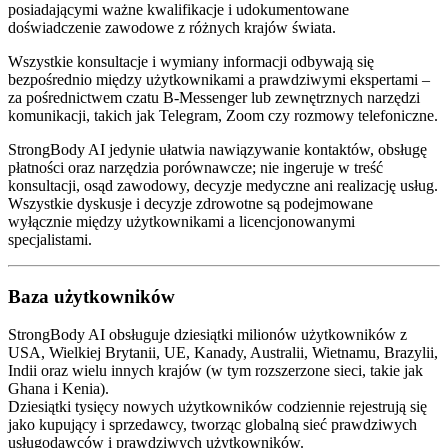
posiadającymi ważne kwalifikacje i udokumentowane
doświadczenie zawodowe z różnych krajów świata.
Wszystkie konsultacje i wymiany informacji odbywają się
bezpośrednio między użytkownikami a prawdziwymi ekspertami –
za pośrednictwem czatu B-Messenger lub zewnętrznych narzędzi
komunikacji, takich jak Telegram, Zoom czy rozmowy telefoniczne.
StrongBody AI jedynie ułatwia nawiązywanie kontaktów, obsługę
płatności oraz narzędzia porównawcze; nie ingeruje w treść
konsultacji, osąd zawodowy, decyzje medyczne ani realizację usług.
Wszystkie dyskusje i decyzje zdrowotne są podejmowane
wyłącznie między użytkownikami a licencjonowanymi
specjalistami.
Baza użytkowników
StrongBody AI obsługuje dziesiątki milionów użytkowników z
USA, Wielkiej Brytanii, UE, Kanady, Australii, Wietnamu, Brazylii,
Indii oraz wielu innych krajów (w tym rozszerzone sieci, takie jak
Ghana i Kenia).
Dziesiątki tysięcy nowych użytkowników codziennie rejestrują się
jako kupujący i sprzedawcy, tworząc globalną sieć prawdziwych
usługodawców i prawdziwych użytkowników.