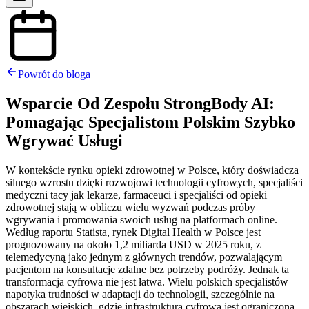
Powrót do bloga
Wsparcie Od Zespołu StrongBody AI:
Pomagając Specjalistom Polskim Szybko
Wgrywać Usługi
W kontekście rynku opieki zdrowotnej w Polsce, który doświadcza
silnego wzrostu dzięki rozwojowi technologii cyfrowych, specjaliści
medyczni tacy jak lekarze, farmaceuci i specjaliści od opieki
zdrowotnej stają w obliczu wielu wyzwań podczas próby
wgrywania i promowania swoich usług na platformach online.
Według raportu Statista, rynek Digital Health w Polsce jest
prognozowany na około 1,2 miliarda USD w 2025 roku, z
telemedycyną jako jednym z głównych trendów, pozwalającym
pacjentom na konsultacje zdalne bez potrzeby podróży. Jednak ta
transformacja cyfrowa nie jest łatwa. Wielu polskich specjalistów
napotyka trudności w adaptacji do technologii, szczególnie na
obszarach wiejskich, gdzie infrastruktura cyfrowa jest ograniczona,