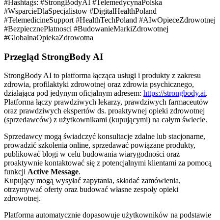
#Hashtags: #StrongBodyAI #TelemedycynaPolska
#WsparcieDlaSpecjalistow #DigitalHealthPoland
#TelemedicineSupport #HealthTechPoland #AIwOpieceZdrowotnej
#BezpiecznePlatnosci #BudowanieMarkiZdrowotnej
#GlobalnaOpiekaZdrowotna
Przegląd StrongBody AI
StrongBody AI to platforma łącząca usługi i produkty z zakresu
zdrowia, profilaktyki zdrowotnej oraz zdrowia psychicznego,
działająca pod jedynym oficjalnym adresem:
https://strongbody.ai
.
Platforma łączy prawdziwych lekarzy, prawdziwych farmaceutów
oraz prawdziwych ekspertów ds. proaktywnej opieki zdrowotnej
(sprzedawców) z użytkownikami (kupującymi) na całym świecie.
Sprzedawcy mogą świadczyć konsultacje zdalne lub stacjonarne,
prowadzić szkolenia online, sprzedawać powiązane produkty,
publikować blogi w celu budowania wiarygodności oraz
proaktywnie kontaktować się z potencjalnymi klientami za pomocą
funkcji
Active Message
.
Kupujący mogą wysyłać zapytania, składać zamówienia,
otrzymywać oferty oraz budować własne zespoły opieki
zdrowotnej.
Platforma automatycznie dopasowuje użytkowników na podstawie