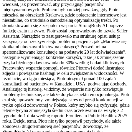
wiedział, jak prezentować, aby przyciągnąć pacjentów
międzynarodowych. Problem był bardziej poważny, gdy Piotr
mieszkał na obrzeżach Krakowa, gdzie połączenie internetowe jest
niestabilne, co utrudniało samodzielną optymalizację treści. Po
skontaktowaniu się z zespołem wsparcia StrongBody AI poprzez
funkcję czatu na żywo, Piotr został poprowadzony do użycia Seller
Assistant. Narzędzie to zasugerowało mu strukturę opisu usług:
zaczynając od rzeczywistego problemu pacjenta, jak „Martwisz się
skutkami ubocznymi leków na cukrzycę? Pozwól mi na
spersonalizowane konsultacje na podstawie 20 lat doświadczenia”,
następnie wymieniając konkretne korzyści, takie jak zmniejszenie
ryzyka błędnego dawkowania do 30% według badań klinicznych.
Pracownicy wsparcia pomogli również Piotrowi dodać ilustrujące
zdjęcia i powiązane hashtagi w celu zwiększenia widoczności. W
rezultacie, w ciągu miesiąca, Piotr otrzymał ponad 100 żądań
konsultacji od pacjentów w Kanadzie i USA, podwajając dochody.
Analizując tę historię, widzimy, że wsparcie nie tylko rozwiązuje
problemy techniczne, ale także dotyka aspektu emocjonalnego: Piotr
czuł się upoważniony, zmniejszając stres od presji konkurencji w
rynku opieki zdrowotnej w Polsce, który szybko się cyfryzuje, gdzie
telemedycyna zmniejszyła średni czas oczekiwania na wizytę z 2
tygodni do 1 dnia według raportu Frontiers in Public Health z 2025
roku. Dzięki temu, Piotr nie tylko poprawił przychody, ale także
zbudował długoterminową sieć pacjentów, dowodząc, że
StrongBody AI przyczynia się do pokonywania barier