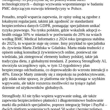
technologicznych – dużego wyzwania wspomnianego w badaniu
PMC dotyczącym rozwoju telemedycyny w Polsce.
Ponadto, zespół wsparcia zapewnia, że opisy usług są zgodne z
lokalnymi regulacjami, takimi jak zgodność ze standardami
bezpieczeństwa danych GDPR, pomagając specjalistom unikać
ryzyka prawnego. Na rynku polskim, gdzie wskaźnik adopcji e-
health osiąga 50% w miastach w porównaniu do 20% na wsiach
według BMC Medical Informatics z 2024 roku (prognoza stabilna
do 2025), to wsparcie staje się cenne. Inny przykład to specjalistka
ds. żywienia Marta Zielińska w Gdańsku. Marta miała trudności z
opisem usług konsultacji żywieniowych online, ponieważ nie
wiedziała, jak zintegrować elementy kultury polskiej, takie jak
tradycyjna dieta, z globalnymi trendami. Z pomocą StrongBody AI,
stworzyła szczegółowy opis, w tym 12-tygodniowy plan
bezpiecznego odchudzania, co doprowadziło do wzrostu interakcji o
40%. Emocje Marty zmieniły się z niepokoju na podekscytowanie,
gdy zdała sobie sprawę, że platforma nie tylko pomaga w szybkim
wgrywaniu, ale także rozszerza możliwości na tysiące żądań
dziennie od użytkowników globalnych.
StrongBody AI nie tylko wspiera wgrywanie usług, ale także
zapewnia bezpieczeństwo płatności i długoterminowe budowanie
marki dla polskich specjalistów, poprzez integrację Stripe i PayPal –
dwóch platform wspierających ponad 50 walut i bezpieczeństwo