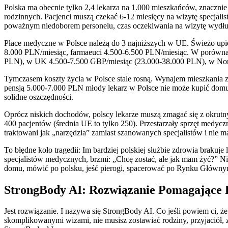
Polska ma obecnie tylko 2,4 lekarza na 1.000 mieszkańców, znaczni
rodzinnych. Pacjenci muszą czekać 6-12 miesięcy na wizytę specjalist
poważnym niedoborem personelu, czas oczekiwania na wizytę wydłuża
Płace medyczne w Polsce należą do 3 najniższych w UE. Świeżo upie
8.000 PLN/miesiąc, farmaeuci 4.500-6.500 PLN/miesiąc. W porównani
PLN), w UK 4.500-7.500 GBP/miesiąc (23.000-38.000 PLN), w Nor
Tymczasem koszty życia w Polsce stale rosną. Wynajem mieszkania 
pensją 5.000-7.000 PLN młody lekarz w Polsce nie może kupić domu
solidne oszczędności.
Oprócz niskich dochodów, polscy lekarze muszą zmagać się z okrutn
400 pacjentów (średnia UE to tylko 250). Przestarzały sprzęt medyc
traktowani jak „narzędzia” zamiast szanowanych specjalistów i nie maj
To błędne koło tragedii: Im bardziej polskiej służbie zdrowia brakuje l
specjalistów medycznych, brzmi: „Chcę zostać, ale jak mam żyć?” Ni
domu, mówić po polsku, jeść pierogi, spacerować po Rynku Główny
StrongBody AI: Rozwiązanie Pomagające
Jest rozwiązanie. I nazywa się StrongBody AI. Co jeśli powiem ci, 
skomplikowanymi wizami, nie musisz zostawiać rodziny, przyjaciół, 