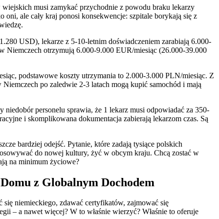
ów wiejskich musi zamykać przychodnie z powodu braku lekarzy
oni, ale cały kraj ponosi konsekwencje: szpitale borykają się z
wiedzę.
1.280 USD), lekarze z 5-10-letnim doświadczeniem zarabiają 6.000-
ze w Niemczech otrzymują 6.000-9.000 EUR/miesiąc (26.000-39.000
esiąc, podstawowe koszty utrzymania to 2.000-3.000 PLN/miesiąc. Z
w Niemczech po zaledwie 2-3 latach mogą kupić samochód i mają
 niedobór personelu sprawia, że 1 lekarz musi odpowiadać za 350-
tracyjne i skomplikowana dokumentacja zabierają lekarzom czas. Są
szcze bardziej odejść. Pytanie, które zadają tysiące polskich
ystosowywać do nowej kultury, żyć w obcym kraju. Chcą zostać w
zają na minimum życiowe?
 w Domu z Globalnym Dochodem
ć się niemieckiego, zdawać certyfikatów, zajmować się
gii – a nawet więcej? W to właśnie wierzyć? Właśnie to oferuje