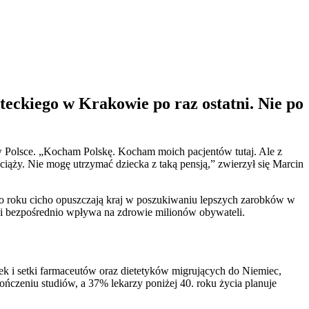
teckiego w Krakowie po raz ostatni. Nie po
w Polsce. „Kocham Polskę. Kocham moich pacjentów tutaj. Ale z
iąży. Nie mogę utrzymać dziecka z taką pensją,” zwierzył się Marcin
 co roku cicho opuszczają kraj w poszukiwaniu lepszych zarobków w
ia i bezpośrednio wpływa na zdrowie milionów obywateli.
rek i setki farmaceutów oraz dietetyków migrujących do Niemiec,
ończeniu studiów, a 37% lekarzy poniżej 40. roku życia planuje