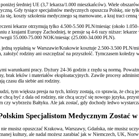
e poniżej średniej UE (3,7 lekarza/1.000 mieszkańców). Wiele obszar
yczną. Gdy tysiące specjalistów medycznych opuszcza Polskę, nie tylko 
 się, koszty szkolenia medycznego są marnowane, a kraj traci cenną 
czeni lekarze otrzymują tylko 4.500-5.500 PLN/miesiąc (około 1.050-
u z krajami Europy Zachodniej, te pensje są 4-6 razy niższe: lekar
wegii 55.000-75.000 NOK/miesiąc (25.000-34.000 PLN).
z jedną sypialnią w Warszawie/Krakowie kosztuje 2.500-3.500 PLN/mi
, założyć rodziny ani oszczędzać na przyszłość. Tymczasem koledzy 
ymi warunkami pracy. Dyżury 24-36 godzin z rzędu są normą. Poważny
zny, brak leków i materiałów eksploatacyjnych. Zawile procesy adminis
ą czasu dla siebie ani rodziny.
udzi, tym większa presja na tych, którzy zostają, co sprawia, że chcą je
e chcą być z dala od rodziny, nie chcą uczyć się nowego języka, prz
m czy wybrzeżu Bałtyku. Ale jak zostać, gdy dochody ledwo wystarc
 Polskim Specjalistom Medycznym Zostać
że nie musisz opuszczać Krakowa, Warszawy, Gdańska, nie musisz uczy
znanej kultury, ale nadal możesz zarabiać jak w Niemczech, UK, Norwe