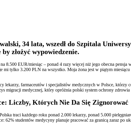
ski, 34 lata, wszedł do Szpitala Uniwersy
le by złożyć wypowiedzenie.
na 8.500 EUR/miesiąc – ponad 4 razy więcej niż jego obecna pensja 
 mi tylko 3.200 PLN na wszystko. Moja żona jest w piątym miesiącu c
ęcy lekarzy, farmaceutów i specjalistów medycznych w Polsce, którzy
ryzys migracji medycznej, który opróżnia polski system ochrony zdrow
e: Liczby, Których Nie Da Się Zignorować
Polska traci każdego roku ponad 2.000 lekarzy, ponad 5.000 pielęgnia
ojące: 62% studentów medycyny planuje pracować za granicą zaraz po uk