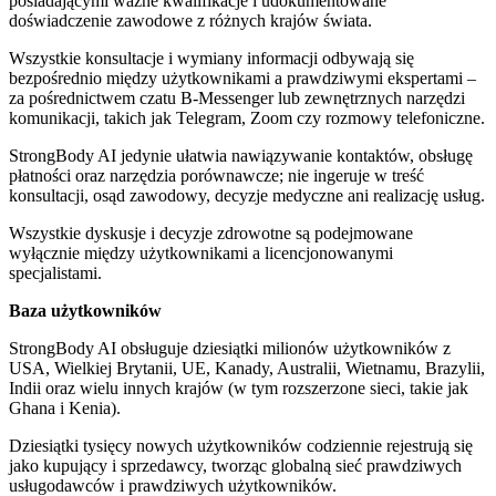
posiadającymi ważne kwalifikacje i udokumentowane
doświadczenie zawodowe z różnych krajów świata.
Wszystkie konsultacje i wymiany informacji odbywają się
bezpośrednio między użytkownikami a prawdziwymi ekspertami –
za pośrednictwem czatu B-Messenger lub zewnętrznych narzędzi
komunikacji, takich jak Telegram, Zoom czy rozmowy telefoniczne.
StrongBody AI jedynie ułatwia nawiązywanie kontaktów, obsługę
płatności oraz narzędzia porównawcze; nie ingeruje w treść
konsultacji, osąd zawodowy, decyzje medyczne ani realizację usług.
Wszystkie dyskusje i decyzje zdrowotne są podejmowane
wyłącznie między użytkownikami a licencjonowanymi
specjalistami.
Baza użytkowników
StrongBody AI obsługuje dziesiątki milionów użytkowników z
USA, Wielkiej Brytanii, UE, Kanady, Australii, Wietnamu, Brazylii,
Indii oraz wielu innych krajów (w tym rozszerzone sieci, takie jak
Ghana i Kenia).
Dziesiątki tysięcy nowych użytkowników codziennie rejestrują się
jako kupujący i sprzedawcy, tworząc globalną sieć prawdziwych
usługodawców i prawdziwych użytkowników.