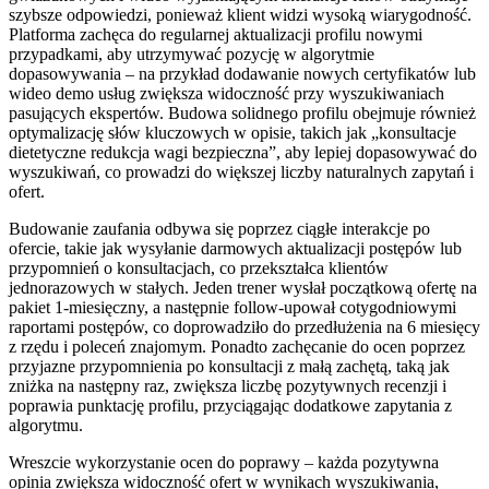
szybsze odpowiedzi, ponieważ klient widzi wysoką wiarygodność.
Platforma zachęca do regularnej aktualizacji profilu nowymi
przypadkami, aby utrzymywać pozycję w algorytmie
dopasowywania – na przykład dodawanie nowych certyfikatów lub
wideo demo usług zwiększa widoczność przy wyszukiwaniach
pasujących ekspertów. Budowa solidnego profilu obejmuje również
optymalizację słów kluczowych w opisie, takich jak „konsultacje
dietetyczne redukcja wagi bezpieczna”, aby lepiej dopasowywać do
wyszukiwań, co prowadzi do większej liczby naturalnych zapytań i
ofert.
Budowanie zaufania odbywa się poprzez ciągłe interakcje po
ofercie, takie jak wysyłanie darmowych aktualizacji postępów lub
przypomnień o konsultacjach, co przekształca klientów
jednorazowych w stałych. Jeden trener wysłał początkową ofertę na
pakiet 1-miesięczny, a następnie follow-upował cotygodniowymi
raportami postępów, co doprowadziło do przedłużenia na 6 miesięcy
z rzędu i poleceń znajomym. Ponadto zachęcanie do ocen poprzez
przyjazne przypomnienia po konsultacji z małą zachętą, taką jak
zniżka na następny raz, zwiększa liczbę pozytywnych recenzji i
poprawia punktację profilu, przyciągając dodatkowe zapytania z
algorytmu.
Wreszcie wykorzystanie ocen do poprawy – każda pozytywna
opinia zwiększa widoczność ofert w wynikach wyszukiwania,