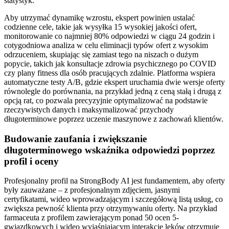
statystyk.
Aby utrzymać dynamikę wzrostu, ekspert powinien ustalać
codzienne cele, takie jak wysyłka 15 wysokiej jakości ofert,
monitorowanie co najmniej 80% odpowiedzi w ciągu 24 godzin i
cotygodniowa analiza w celu eliminacji typów ofert z wysokim
odrzuceniem, skupiając się zamiast tego na niszach o dużym
popycie, takich jak konsultacje zdrowia psychicznego po COVID
czy plany fitness dla osób pracujących zdalnie. Platforma wspiera
automatyczne testy A/B, gdzie ekspert uruchamia dwie wersje oferty
równolegle do porównania, na przykład jedną z ceną stałą i drugą z
opcją rat, co pozwala precyzyjnie optymalizować na podstawie
rzeczywistych danych i maksymalizować przychody
długoterminowe poprzez uczenie maszynowe z zachowań klientów.
Budowanie zaufania i zwiększanie
długoterminowego wskaźnika odpowiedzi poprzez
profil i oceny
Profesjonalny profil na StrongBody AI jest fundamentem, aby oferty
były zauważane – z profesjonalnym zdjęciem, jasnymi
certyfikatami, wideo wprowadzającym i szczegółową listą usług, co
zwiększa pewność klienta przy otrzymywaniu oferty. Na przykład
farmaceuta z profilem zawierającym ponad 50 ocen 5-
gwiazdkowych i wideo wyjaśniającym interakcje leków otrzymuje