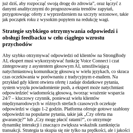
już dziś, aby rozpocząć swoją drogę do zdrowia”, oraz łączyć z
danymi analitycznymi do prognozowania trendów zapytań,
przygotowując oferty z wyprzedzeniem na szczyty sezonowe, takie
jak początek roku z wysokim popytem na redukcję wagi.
Strategie szybkiego otrzymywania odpowiedzi i
obsługi feedbacku w celu ciągłego wzrostu
przychodów
Aby szybko otrzymywać odpowiedzi od klientów na StrongBody
AI, ekspert musi wykorzystywać funkcję Voice Connect i czat
zintegrowany z asystentem głosowym AI, umożliwiającą
natychmiastową komunikację głosową w wielu językach, co skraca
czas oczekiwania w porównaniu z tradycyjnym e-mailem. Na
przykład gdy klient otwiera ofertę i zadaje dodatkowe pytania,
system wysyła powiadomienie push, a ekspert może natychmiast
odpowiedzieć wiadomością głosową, tworząc wrażenie wsparcia
24/7 – kluczowy czynnik, ponieważ wielu klientów
międzynarodowych w różnych strefach czasowych oczekuje
odpowiedzi w ciągu 1-2 godzin. Platforma oferuje gotowe szablony
odpowiedzi na popularne pytania, takie jak „Czy oferta ma
gwarancję?” lub „Czy mogę płacić ratami?”, co utrzymuje
dynamikę interakcji i znacząco zwiększa wskaźnik zamknięcia
transakcji. Strategia ta skupia się nie tylko na prędkości, ale i jakości