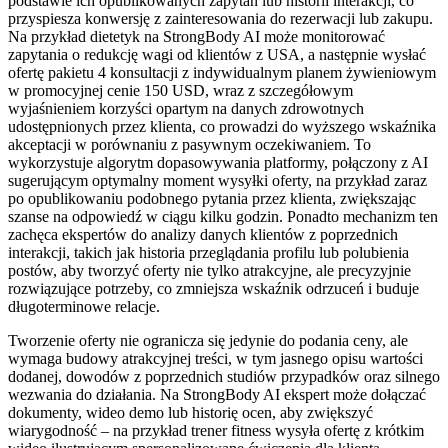
podstawie ich opublikowanych zapytań lub historii interakcji, co
przyspiesza konwersję z zainteresowania do rezerwacji lub zakupu.
Na przykład dietetyk na StrongBody AI może monitorować
zapytania o redukcję wagi od klientów z USA, a następnie wysłać
ofertę pakietu 4 konsultacji z indywidualnym planem żywieniowym
w promocyjnej cenie 150 USD, wraz z szczegółowym
wyjaśnieniem korzyści opartym na danych zdrowotnych
udostępnionych przez klienta, co prowadzi do wyższego wskaźnika
akceptacji w porównaniu z pasywnym oczekiwaniem. To
wykorzystuje algorytm dopasowywania platformy, połączony z AI
sugerującym optymalny moment wysyłki oferty, na przykład zaraz
po opublikowaniu podobnego pytania przez klienta, zwiększając
szanse na odpowiedź w ciągu kilku godzin. Ponadto mechanizm ten
zachęca ekspertów do analizy danych klientów z poprzednich
interakcji, takich jak historia przeglądania profilu lub polubienia
postów, aby tworzyć oferty nie tylko atrakcyjne, ale precyzyjnie
rozwiązujące potrzeby, co zmniejsza wskaźnik odrzuceń i buduje
długoterminowe relacje.
Tworzenie oferty nie ogranicza się jedynie do podania ceny, ale
wymaga budowy atrakcyjnej treści, w tym jasnego opisu wartości
dodanej, dowodów z poprzednich studiów przypadków oraz silnego
wezwania do działania. Na StrongBody AI ekspert może dołączać
dokumenty, wideo demo lub historię ocen, aby zwiększyć
wiarygodność – na przykład trener fitness wysyła ofertę z krótkim