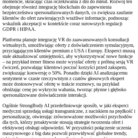
momencie, skracając czas oczekiwania z dni do minut. Rozwój ten
obejmuje również integrację blockchain do zapewnienia
bezpieczeństwa spersonalizowanych danych, co zwiększa zaufanie
klientów do ofert zawierających wrażliwe informacje, podnosząc
wskaźnik akceptacji w kontekście coraz surowszych regulacji
GDPR i HIPAA.
Platforma planuje integrację VR do zaawansowanych konsultacji
wirtualnych, umożliwiając oferty z doświadczeniem symulacyjnym,
przyciągającym klientów premium z USA i Europy. Eksperci muszą
stale aktualizować umiejętności, aby wykorzystywać nowe funkcje
– na przykład trener fitness może wysyłać oferty z próbną sesją VR
ćwiczeń, pozwalając klientowi poczuć korzyści przed zakupem,
zwiększając konwersję o 50%. Ponadto dzięki AI analizującemu
sentyment w czasie rzeczywistym z czatów głosowych ekspert
może dostosowywać ofertę w trakcie rozmowy, na przykład
obniżając cenę po wykryciu wahania, tworząc płynne i głęboko
spersonalizowane doświadczenie interakcji.
Ogólnie StrongBody AI przedefiniowuje sposób, w jaki eksperci
medyczni sprzedają usługi transgraniczne, z naciskiem na prędkość i
personalizację, otwierając zrównoważone możliwości przychodów
dla tych, którzy proaktywnie stosują strategie tworzenia ofert i
efektywnej obsługi odpowiedzi. W przyszłości połączenie uczenia
maszynowego z big data pozwoli przewidywać globalne trendy,