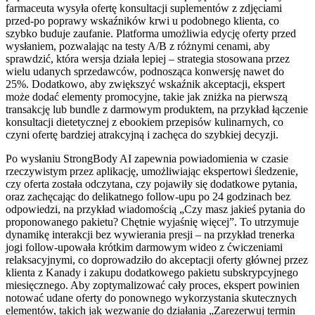
farmaceuta wysyła ofertę konsultacji suplementów z zdjęciami
przed-po poprawy wskaźników krwi u podobnego klienta, co
szybko buduje zaufanie. Platforma umożliwia edycję oferty przed
wysłaniem, pozwalając na testy A/B z różnymi cenami, aby
sprawdzić, która wersja działa lepiej – strategia stosowana przez
wielu udanych sprzedawców, podnosząca konwersję nawet do
25%. Dodatkowo, aby zwiększyć wskaźnik akceptacji, ekspert
może dodać elementy promocyjne, takie jak zniżka na pierwszą
transakcję lub bundle z darmowym produktem, na przykład łączenie
konsultacji dietetycznej z ebookiem przepisów kulinarnych, co
czyni ofertę bardziej atrakcyjną i zachęca do szybkiej decyzji.
Po wysłaniu StrongBody AI zapewnia powiadomienia w czasie
rzeczywistym przez aplikację, umożliwiając ekspertowi śledzenie,
czy oferta została odczytana, czy pojawiły się dodatkowe pytania,
oraz zachęcając do delikatnego follow-upu po 24 godzinach bez
odpowiedzi, na przykład wiadomością „Czy masz jakieś pytania do
proponowanego pakietu? Chętnie wyjaśnię więcej”. To utrzymuje
dynamikę interakcji bez wywierania presji – na przykład trenerka
jogi follow-upowała krótkim darmowym wideo z ćwiczeniami
relaksacyjnymi, co doprowadziło do akceptacji oferty głównej przez
klienta z Kanady i zakupu dodatkowego pakietu subskrypcyjnego
miesięcznego. Aby zoptymalizować cały proces, ekspert powinien
notować udane oferty do ponownego wykorzystania skutecznych
elementów, takich jak wezwanie do działania „Zarezerwuj termin