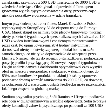
zwiększając przychody z 500 USD miesięcznie do 3000 USD w
zaledwie 3 miesiące. Obsługiwała odpowiedzi follow-upem
głosowym wyjaśniającym dostosowania diety, przekształcając
niektóre początkowe odrzucenia w udane transakcje.
Innym przykładem jest trener fitness Marek Kowalski z Polski,
wykorzystujący StrongBody AI do eksportu usług do Europy i
USA. Marek skupił się na niszy bólu pleców biurowego, tworząc
oferty pakietu 4-tygodniowych spersonalizowanych ćwiczeń za 120
USD z wideo instruktażowymi i codziennym monitorowaniem
przez czat. Po opinii „ćwiczenia zbyt trudne” natychmiast
dostosował ofertę do łatwiejszej wersji i dodał bonus masażu
samodzielnego, co nie tylko doprowadziło do akceptacji przez
klienta z Niemiec, ale też do recenzji 5-gwiazdkowej, podnoszącej
pozycję profilu i przyciągającej 20 nowych zapytań tygodniowo.
Dzięki analizie danych z dashboardu optymalizował czas wysyłki
ofert na wieczory europejskie, zwiększając wskaźnik otwarć do
85%, oraz bundlował z produktami takimi jak taśmy oporowe,
podnosząc średnią wartość zamówienia do 200 USD, co dowodzi,
że połączenie AI z elastyczną obsługą feedbacku może przekształcić
lokalnego eksperta w globalną markę.
Studium przypadku psycholog Sofii Ramirez z Hiszpanii podkreśla
rolę ocen w długoterminowym wzroście odpowiedzi. Sofia tworzyła
oferty konsultacji zdrowia psychicznego po pandemii za 100 USD