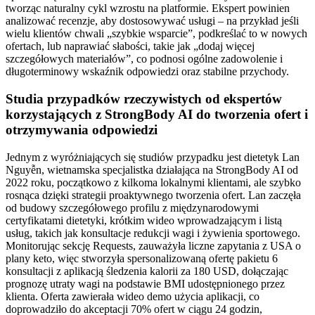
tworząc naturalny cykl wzrostu na platformie. Ekspert powinien
analizować recenzje, aby dostosowywać usługi – na przykład jeśli
wielu klientów chwali „szybkie wsparcie”, podkreślać to w nowych
ofertach, lub naprawiać słabości, takie jak „dodaj więcej
szczegółowych materiałów”, co podnosi ogólne zadowolenie i
długoterminowy wskaźnik odpowiedzi oraz stabilne przychody.
Studia przypadków rzeczywistych od ekspertów
korzystających z StrongBody AI do tworzenia ofert i
otrzymywania odpowiedzi
Jednym z wyróżniających się studiów przypadku jest dietetyk Lan
Nguyễn, wietnamska specjalistka działająca na StrongBody AI od
2022 roku, początkowo z kilkoma lokalnymi klientami, ale szybko
rosnąca dzięki strategii proaktywnego tworzenia ofert. Lan zaczęła
od budowy szczegółowego profilu z międzynarodowymi
certyfikatami dietetyki, krótkim wideo wprowadzającym i listą
usług, takich jak konsultacje redukcji wagi i żywienia sportowego.
Monitorując sekcję Requests, zauważyła liczne zapytania z USA o
plany keto, więc stworzyła spersonalizowaną ofertę pakietu 6
konsultacji z aplikacją śledzenia kalorii za 180 USD, dołączając
prognozę utraty wagi na podstawie BMI udostępnionego przez
klienta. Oferta zawierała wideo demo użycia aplikacji, co
doprowadziło do akceptacji 70% ofert w ciągu 24 godzin,