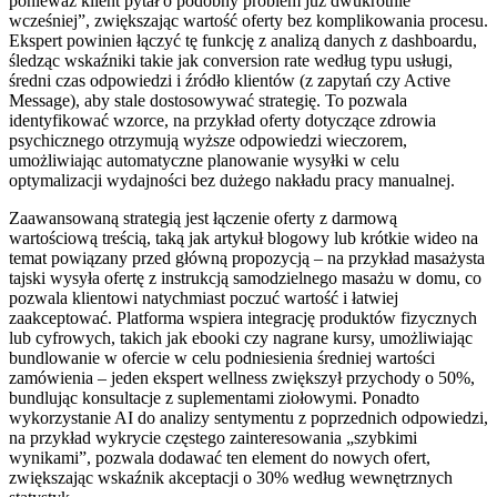
ponieważ klient pytał o podobny problem już dwukrotnie
wcześniej”, zwiększając wartość oferty bez komplikowania procesu.
Ekspert powinien łączyć tę funkcję z analizą danych z dashboardu,
śledząc wskaźniki takie jak conversion rate według typu usługi,
średni czas odpowiedzi i źródło klientów (z zapytań czy Active
Message), aby stale dostosowywać strategię. To pozwala
identyfikować wzorce, na przykład oferty dotyczące zdrowia
psychicznego otrzymują wyższe odpowiedzi wieczorem,
umożliwiając automatyczne planowanie wysyłki w celu
optymalizacji wydajności bez dużego nakładu pracy manualnej.
Zaawansowaną strategią jest łączenie oferty z darmową
wartościową treścią, taką jak artykuł blogowy lub krótkie wideo na
temat powiązany przed główną propozycją – na przykład masażysta
tajski wysyła ofertę z instrukcją samodzielnego masażu w domu, co
pozwala klientowi natychmiast poczuć wartość i łatwiej
zaakceptować. Platforma wspiera integrację produktów fizycznych
lub cyfrowych, takich jak ebooki czy nagrane kursy, umożliwiając
bundlowanie w ofercie w celu podniesienia średniej wartości
zamówienia – jeden ekspert wellness zwiększył przychody o 50%,
bundlując konsultacje z suplementami ziołowymi. Ponadto
wykorzystanie AI do analizy sentymentu z poprzednich odpowiedzi,
na przykład wykrycie częstego zainteresowania „szybkimi
wynikami”, pozwala dodawać ten element do nowych ofert,
zwiększając wskaźnik akceptacji o 30% według wewnętrznych