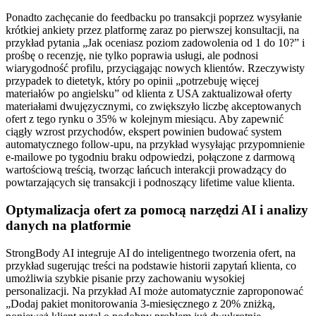
Ponadto zachęcanie do feedbacku po transakcji poprzez wysyłanie
krótkiej ankiety przez platformę zaraz po pierwszej konsultacji, na
przykład pytania „Jak oceniasz poziom zadowolenia od 1 do 10?” i
prośbę o recenzję, nie tylko poprawia usługi, ale podnosi
wiarygodność profilu, przyciągając nowych klientów. Rzeczywisty
przypadek to dietetyk, który po opinii „potrzebuję więcej
materiałów po angielsku” od klienta z USA zaktualizował oferty
materiałami dwujęzycznymi, co zwiększyło liczbę akceptowanych
ofert z tego rynku o 35% w kolejnym miesiącu. Aby zapewnić
ciągły wzrost przychodów, ekspert powinien budować system
automatycznego follow-upu, na przykład wysyłając przypomnienie
e-mailowe po tygodniu braku odpowiedzi, połączone z darmową
wartościową treścią, tworząc łańcuch interakcji prowadzący do
powtarzających się transakcji i podnoszący lifetime value klienta.
Optymalizacja ofert za pomocą narzędzi AI i analizy
danych na platformie
StrongBody AI integruje AI do inteligentnego tworzenia ofert, na
przykład sugerując treści na podstawie historii zapytań klienta, co
umożliwia szybkie pisanie przy zachowaniu wysokiej
personalizacji. Na przykład AI może automatycznie zaproponować
„Dodaj pakiet monitorowania 3-miesięcznego z 20% zniżką,