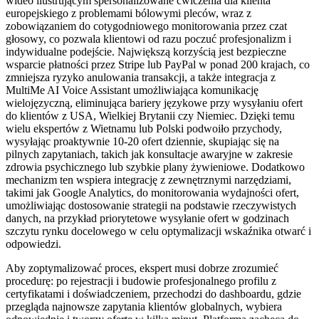
wideo ilustrującym spersonalizowane ćwiczenia dla klienta
europejskiego z problemami bólowymi pleców, wraz z
zobowiązaniem do cotygodniowego monitorowania przez czat
głosowy, co pozwala klientowi od razu poczuć profesjonalizm i
indywidualne podejście. Największą korzyścią jest bezpieczne
wsparcie płatności przez Stripe lub PayPal w ponad 200 krajach, co
zmniejsza ryzyko anulowania transakcji, a także integracja z
MultiMe AI Voice Assistant umożliwiająca komunikację
wielojęzyczną, eliminująca bariery językowe przy wysyłaniu ofert
do klientów z USA, Wielkiej Brytanii czy Niemiec. Dzięki temu
wielu ekspertów z Wietnamu lub Polski podwoiło przychody,
wysyłając proaktywnie 10-20 ofert dziennie, skupiając się na
pilnych zapytaniach, takich jak konsultacje awaryjne w zakresie
zdrowia psychicznego lub szybkie plany żywieniowe. Dodatkowo
mechanizm ten wspiera integrację z zewnętrznymi narzędziami,
takimi jak Google Analytics, do monitorowania wydajności ofert,
umożliwiając dostosowanie strategii na podstawie rzeczywistych
danych, na przykład priorytetowe wysyłanie ofert w godzinach
szczytu rynku docelowego w celu optymalizacji wskaźnika otwarć i
odpowiedzi.
Aby zoptymalizować proces, ekspert musi dobrze zrozumieć
procedurę: po rejestracji i budowie profesjonalnego profilu z
certyfikatami i doświadczeniem, przechodzi do dashboardu, gdzie
przegląda najnowsze zapytania klientów globalnych, wybiera