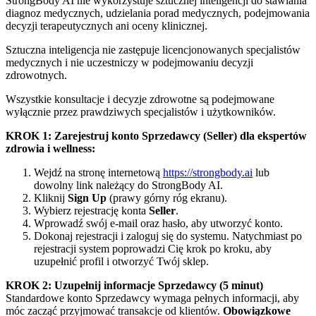
StrongBody AI nie wykorzystuje sztucznej inteligencji do stawiania
diagnoz medycznych, udzielania porad medycznych, podejmowania
decyzji terapeutycznych ani oceny klinicznej.
Sztuczna inteligencja nie zastępuje licencjonowanych specjalistów
medycznych i nie uczestniczy w podejmowaniu decyzji
zdrowotnych.
Wszystkie konsultacje i decyzje zdrowotne są podejmowane
wyłącznie przez prawdziwych specjalistów i użytkowników.
KROK 1: Zarejestruj konto Sprzedawcy (Seller) dla ekspertów
zdrowia i wellness:
Wejdź na stronę internetową
https://strongbody.ai
lub
dowolny link należący do StrongBody AI.
Kliknij
Sign Up
(prawy górny róg ekranu).
Wybierz rejestrację konta
Seller
.
Wprowadź swój e-mail oraz hasło, aby utworzyć konto.
Dokonaj rejestracji i zaloguj się do systemu. Natychmiast po
rejestracji system poprowadzi Cię krok po kroku, aby
uzupełnić profil i otworzyć Twój sklep.
KROK 2: Uzupełnij informacje Sprzedawcy (5 minut)
Standardowe konto Sprzedawcy wymaga pełnych informacji, aby
móc zacząć przyjmować transakcje od klientów.
Obowiązkowe