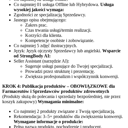
Co najmniej 01 usługa Offline lub Hybrydowa.
Usługa
wysokiej jakości wymaga:
Zgodności ze specjalizacją Sprzedawcy.
Jasnego opisu obejmującego:
Zakres prac.
Czas trwania usługi/termin realizacji.
Korzyści dla klienta.
Kompetencje osobiste i zobowiązanie.
Co najmniej 5 zdjęć ilustracyjnych.
Język: Język ojczysty Sprzedawcy lub angielski.
Wsparcie
od StrongBody AI:
Seller Assistant (narzędzie AI):
Sugeruje usługi pasujące do Twojej specjalizacji.
Prowadzi przez strukturę i prezentację.
Zwiększa profesjonalizm i współczynnik konwersji.
KROK 4: Publikacja produktów – OBOWIĄZKOWE dla
Farmaceutów i Sprzedawców produktów zdrowotnych
(Produkty służą do polecania i sprzedaży bezpośredniej, nie przez
koszyk zakupowy)
Wymagania minimalne:
Co najmniej 2 produkty związane z Twoją specjalizacją.
Rekomendacja: 3–5+ produktów dla zwiększenia konwersji.
Wymagane informacje o produkcie:
Pełna nazwa produktu, pochodzenie i producent.