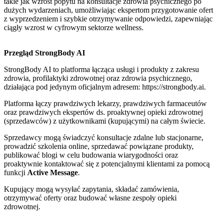
takie jak wzrost popytu na konsultacje zdrowia psychicznego po
dużych wydarzeniach, umożliwiając ekspertom przygotowanie ofert
z wyprzedzeniem i szybkie otrzymywanie odpowiedzi, zapewniając
ciągły wzrost w cyfrowym sektorze wellness.
Przegląd StrongBody AI
StrongBody AI to platforma łącząca usługi i produkty z zakresu
zdrowia, profilaktyki zdrowotnej oraz zdrowia psychicznego,
działająca pod jedynym oficjalnym adresem: https://strongbody.ai.
Platforma łączy prawdziwych lekarzy, prawdziwych farmaceutów
oraz prawdziwych ekspertów ds. proaktywnej opieki zdrowotnej
(sprzedawców) z użytkownikami (kupującymi) na całym świecie.
Sprzedawcy mogą świadczyć konsultacje zdalne lub stacjonarne,
prowadzić szkolenia online, sprzedawać powiązane produkty,
publikować blogi w celu budowania wiarygodności oraz
proaktywnie kontaktować się z potencjalnymi klientami za pomocą
funkcji
Active Message
.
Kupujący mogą wysyłać zapytania, składać zamówienia,
otrzymywać oferty oraz budować własne zespoły opieki
zdrowotnej.