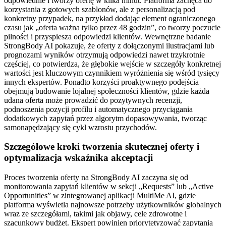
odpowiednie i tworzy ofertę w kilka minut. Platforma zachęca do
korzystania z gotowych szablonów, ale z personalizacją pod
konkretny przypadek, na przykład dodając element ograniczonego
czasu jak „oferta ważna tylko przez 48 godzin”, co tworzy poczucie
pilności i przyspiesza odpowiedzi klientów. Wewnętrzne badanie
StrongBody AI pokazuje, że oferty z dołączonymi ilustracjami lub
prognozami wyników otrzymują odpowiedzi nawet trzykrotnie
częściej, co potwierdza, że głębokie wejście w szczegóły konkretnej
wartości jest kluczowym czynnikiem wyróżnienia się wśród tysięcy
innych ekspertów. Ponadto korzyści proaktywnego podejścia
obejmują budowanie lojalnej społeczności klientów, gdzie każda
udana oferta może prowadzić do pozytywnych recenzji,
podnoszenia pozycji profilu i automatycznego przyciągania
dodatkowych zapytań przez algorytm dopasowywania, tworząc
samonapędzający się cykl wzrostu przychodów.
Szczegółowe kroki tworzenia skutecznej oferty i
optymalizacja wskaźnika akceptacji
Proces tworzenia oferty na StrongBody AI zaczyna się od
monitorowania zapytań klientów w sekcji „Requests” lub „Active
Opportunities” w zintegrowanej aplikacji MultiMe AI, gdzie
platforma wyświetla najnowsze potrzeby użytkowników globalnych
wraz ze szczegółami, takimi jak objawy, cele zdrowotne i
szacunkowy budżet. Ekspert powinien priorytetyzować zapytania