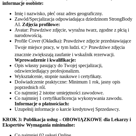
informacje osobiste:
Imię i nazwisko, płeć oraz adres geograficzny.
Zawód/Specjalizacja odpowiadająca dziedzinom StrongBody
AI.
Zdjęcia profilowe:
Avatar: Prawdziwe zdjęcie, wyraźna twarz, zgodne z płcią i
narodowością.
Profile Cover (Okładka): Prawdziwe zdjęcie przedstawiające
Twoje miejsce pracy, w tym ludzi. 👉 Prawdziwe zdjęcia
znacznie zwiększają zaufanie i wskaźnik rezerwacji.
Wprowadzenie i kwalifikacje:
Opis własny pasujący do Twojej specjalizacji,
odzwierciedlający profesjonalizm.
Wykształcenie, stopnie naukowe i certyfikaty.
Doświadczenie praktyczne: Minimum 1 rok, jasny opis
poprzednich ról.
Co najmniej 2 istotne umiejętności zawodowe.
Co najmniej 1 certyfikat/licencja wykonywania zawodu.
Informacje o płatnościach:
Uzupełnij informacje o karcie kredytowej Sprzedawcy.
KROK 3: Publikacja usług – OBOWIĄZKOWE dla Lekarzy i
Ekspertów
Wymagania minimalne:
Co najmniej 02 usługi Online.