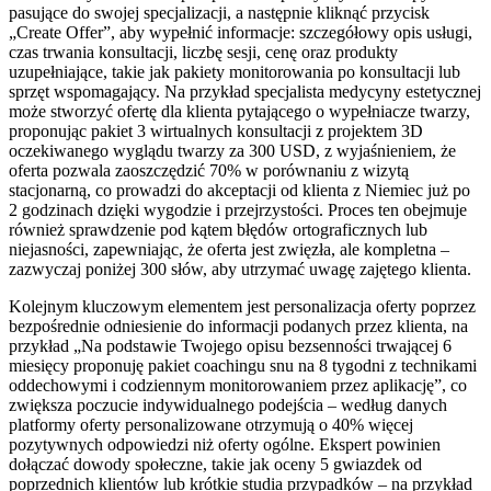
pasujące do swojej specjalizacji, a następnie kliknąć przycisk
„Create Offer”, aby wypełnić informacje: szczegółowy opis usługi,
czas trwania konsultacji, liczbę sesji, cenę oraz produkty
uzupełniające, takie jak pakiety monitorowania po konsultacji lub
sprzęt wspomagający. Na przykład specjalista medycyny estetycznej
może stworzyć ofertę dla klienta pytającego o wypełniacze twarzy,
proponując pakiet 3 wirtualnych konsultacji z projektem 3D
oczekiwanego wyglądu twarzy za 300 USD, z wyjaśnieniem, że
oferta pozwala zaoszczędzić 70% w porównaniu z wizytą
stacjonarną, co prowadzi do akceptacji od klienta z Niemiec już po
2 godzinach dzięki wygodzie i przejrzystości. Proces ten obejmuje
również sprawdzenie pod kątem błędów ortograficznych lub
niejasności, zapewniając, że oferta jest zwięzła, ale kompletna –
zazwyczaj poniżej 300 słów, aby utrzymać uwagę zajętego klienta.
Kolejnym kluczowym elementem jest personalizacja oferty poprzez
bezpośrednie odniesienie do informacji podanych przez klienta, na
przykład „Na podstawie Twojego opisu bezsenności trwającej 6
miesięcy proponuję pakiet coachingu snu na 8 tygodni z technikami
oddechowymi i codziennym monitorowaniem przez aplikację”, co
zwiększa poczucie indywidualnego podejścia – według danych
platformy oferty personalizowane otrzymują o 40% więcej
pozytywnych odpowiedzi niż oferty ogólne. Ekspert powinien
dołączać dowody społeczne, takie jak oceny 5 gwiazdek od
poprzednich klientów lub krótkie studia przypadków – na przykład