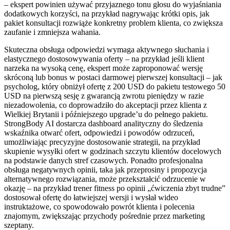
– ekspert powinien używać przyjaznego tonu głosu do wyjaśniania
dodatkowych korzyści, na przykład nagrywając krótki opis, jak
pakiet konsultacji rozwiąże konkretny problem klienta, co zwiększa
zaufanie i zmniejsza wahania.
Skuteczna obsługa odpowiedzi wymaga aktywnego słuchania i
elastycznego dostosowywania oferty – na przykład jeśli klient
narzeka na wysoką cenę, ekspert może zaproponować wersję
skróconą lub bonus w postaci darmowej pierwszej konsultacji – jak
psycholog, który obniżył ofertę z 200 USD do pakietu testowego 50
USD na pierwszą sesję z gwarancją zwrotu pieniędzy w razie
niezadowolenia, co doprowadziło do akceptacji przez klienta z
Wielkiej Brytanii i późniejszego upgrade’u do pełnego pakietu.
StrongBody AI dostarcza dashboard analityczny do śledzenia
wskaźnika otwarć ofert, odpowiedzi i powodów odrzuceń,
umożliwiając precyzyjne dostosowanie strategii, na przykład
skupienie wysyłki ofert w godzinach szczytu klientów docelowych
na podstawie danych stref czasowych. Ponadto profesjonalna
obsługa negatywnych opinii, taka jak przeprosiny i propozycja
alternatywnego rozwiązania, może przekształcić odrzucenie w
okazję – na przykład trener fitness po opinii „ćwiczenia zbyt trudne”
dostosował ofertę do łatwiejszej wersji i wysłał wideo
instruktażowe, co spowodowało powrót klienta i polecenia
znajomym, zwiększając przychody pośrednie przez marketing
szeptany.