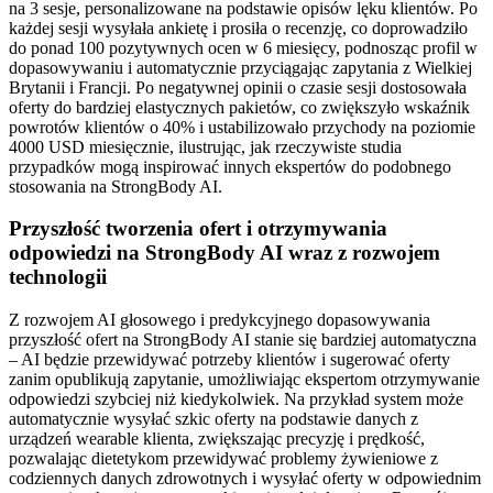
na 3 sesje, personalizowane na podstawie opisów lęku klientów. Po
każdej sesji wysyłała ankietę i prosiła o recenzję, co doprowadziło
do ponad 100 pozytywnych ocen w 6 miesięcy, podnosząc profil w
dopasowywaniu i automatycznie przyciągając zapytania z Wielkiej
Brytanii i Francji. Po negatywnej opinii o czasie sesji dostosowała
oferty do bardziej elastycznych pakietów, co zwiększyło wskaźnik
powrotów klientów o 40% i ustabilizowało przychody na poziomie
4000 USD miesięcznie, ilustrując, jak rzeczywiste studia
przypadków mogą inspirować innych ekspertów do podobnego
stosowania na StrongBody AI.
Przyszłość tworzenia ofert i otrzymywania
odpowiedzi na StrongBody AI wraz z rozwojem
technologii
Z rozwojem AI głosowego i predykcyjnego dopasowywania
przyszłość ofert na StrongBody AI stanie się bardziej automatyczna
– AI będzie przewidywać potrzeby klientów i sugerować oferty
zanim opublikują zapytanie, umożliwiając ekspertom otrzymywanie
odpowiedzi szybciej niż kiedykolwiek. Na przykład system może
automatycznie wysyłać szkic oferty na podstawie danych z
urządzeń wearable klienta, zwiększając precyzję i prędkość,
pozwalając dietetykom przewidywać problemy żywieniowe z
codziennych danych zdrowotnych i wysyłać oferty w odpowiednim