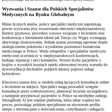
Wyzwania i Szanse dla Polskich Specjalistów
Medycznych na Rynku Globalnym
Mimo licznych atutów, polscy specjaliści medyczni napotykają
pewne wyzwania przy rozszerzaniu obecności międzynarodowej.
Bariery językowe, procedury wizowe związane z leczeniem oraz
konkurencja z kierunkami takimi jak Turcja czy Węgry wymagają
aktywnego dostosowania. Jednak szanse pozostają ogromne dzięki
strategicznemu położeniu i wysokiemu poziomowi kształcenia
medycznego w Polsce. Wielu ortopedów i specjalistów medycyny
estetycznej uczestniczy w międzynarodowych konferencjach,
budując reputację i sieci kontaktów. Wzrost liczby pacjentów z
krajów o wysokich kosztach opieki zdrowotnej tworzy warunki do
dywersyfikacji dochodów polskich lekarzy poprzez usługi
hybrydowe.
Kluczowa szansa leży w modelu usług łączących konsultacje online
z leczeniem na miejscu. Specjaliści mogą prowadzić wstępne
konsultacje przez wideorozmowy, planować leczenie szczegółowo,
a następnie przyjmować pacjentów w Polsce na niezbędne zabiegi.
StrongBody AI jest właśnie platformą, która silnie wspiera ten
proces, pozwalając polskim specjalistom na stworzenie profilu
sklepu z informacjami o doświadczeniu, certyfikatach i usługach,