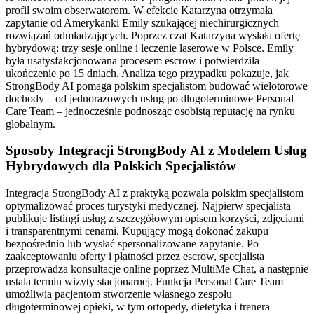
profil swoim obserwatorom. W efekcie Katarzyna otrzymała
zapytanie od Amerykanki Emily szukającej niechirurgicznych
rozwiązań odmładzających. Poprzez czat Katarzyna wysłała ofertę
hybrydową: trzy sesje online i leczenie laserowe w Polsce. Emily
była usatysfakcjonowana procesem escrow i potwierdziła
ukończenie po 15 dniach. Analiza tego przypadku pokazuje, jak
StrongBody AI pomaga polskim specjalistom budować wielotorowe
dochody – od jednorazowych usług po długoterminowe Personal
Care Team – jednocześnie podnosząc osobistą reputację na rynku
globalnym.
Sposoby Integracji StrongBody AI z Modelem Usług
Hybrydowych dla Polskich Specjalistów
Integracja StrongBody AI z praktyką pozwala polskim specjalistom
optymalizować proces turystyki medycznej. Najpierw specjalista
publikuje listingi usług z szczegółowym opisem korzyści, zdjęciami
i transparentnymi cenami. Kupujący mogą dokonać zakupu
bezpośrednio lub wysłać spersonalizowane zapytanie. Po
zaakceptowaniu oferty i płatności przez escrow, specjalista
przeprowadza konsultacje online poprzez MultiMe Chat, a następnie
ustala termin wizyty stacjonarnej. Funkcja Personal Care Team
umożliwia pacjentom stworzenie własnego zespołu
długoterminowej opieki, w tym ortopedy, dietetyka i trenera