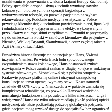
oczekiwania w porównaniu z wieloma krajami Europy Zachodniej.
Polscy specjaliści ortopedii słyną z technik wymiany stawów
kolanowych, biodrowych oraz operacji kręgosłupa z
wykorzystaniem robotyki, co pozwala pacjentom na szybszą
rekonwalescencję. Podobnie medycyna estetyczna w Polsce
przyciąga klientów dzięki technikom powiększania piersi, liposukcji
i odmładzania skóry, dającym naturalne efekty, wykonywanym
przez lekarzy z europejskimi certyfikatami. Czynniki te przyczyniły
się do umieszczenia Polski w czołówce kierunków dla pacjentów z
Niemiec, Wielkiej Brytanii, Skandynawii, a coraz częściej także z
Azji i Ameryki Łacińskiej.
Prawdziwa historia ilustruje ten potencjał: pan Hans, 58-letni
inżynier z Niemiec. Po wielu latach bólu spowodowanego
zwyrodnieniem stawu kolanowego, Hans postanowił szukać
rozwiązania w Polsce zamiast czekać w długiej kolejce w rodzimym
systemie zdrowotnym. Skontaktował się z polskim ortopedą w
Krakowie poprzez platformę online i otrzymał szczegółową
konsultację na temat operacji wymiany stawu. Koszt stanowił
zaledwie 40-60% kwoty w Niemczech, a w pakiecie znalazła się
kompleksowa rehabilitacja, co pozwoliło Hansowi wrócić do
normalnego funkcjonowania po zaledwie kilku miesiącach. Ulga i
wdzięczność Hansa nie tylko odzwierciedlają jakość polskiej opieki
medycznej, ale także podkreślają potrzebę globalnych połączeń,
gdzie pacjenci mogą uzyskać dostęp do specjalistów bez ograniczeń