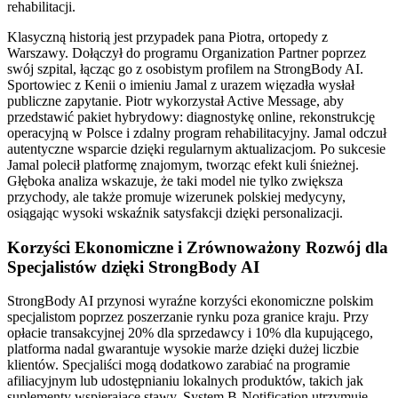
rehabilitacji.
Klasyczną historią jest przypadek pana Piotra, ortopedy z
Warszawy. Dołączył do programu Organization Partner poprzez
swój szpital, łącząc go z osobistym profilem na StrongBody AI.
Sportowiec z Kenii o imieniu Jamal z urazem więzadła wysłał
publiczne zapytanie. Piotr wykorzystał Active Message, aby
przedstawić pakiet hybrydowy: diagnostykę online, rekonstrukcję
operacyjną w Polsce i zdalny program rehabilitacyjny. Jamal odczuł
autentyczne wsparcie dzięki regularnym aktualizacjom. Po sukcesie
Jamal polecił platformę znajomym, tworząc efekt kuli śnieżnej.
Głęboka analiza wskazuje, że taki model nie tylko zwiększa
przychody, ale także promuje wizerunek polskiej medycyny,
osiągając wysoki wskaźnik satysfakcji dzięki personalizacji.
Korzyści Ekonomiczne i Zrównoważony Rozwój dla
Specjalistów dzięki StrongBody AI
StrongBody AI przynosi wyraźne korzyści ekonomiczne polskim
specjalistom poprzez poszerzanie rynku poza granice kraju. Przy
opłacie transakcyjnej 20% dla sprzedawcy i 10% dla kupującego,
platforma nadal gwarantuje wysokie marże dzięki dużej liczbie
klientów. Specjaliści mogą dodatkowo zarabiać na programie
afiliacyjnym lub udostępnianiu lokalnych produktów, takich jak
suplementy wspierające stawy. System B-Notification utrzymuje