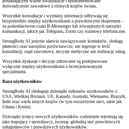
posiadającymi ważne kwalifikacje i udokumentowane
doświadczenie zawodowe z różnych krajów świata.
Wszystkie konsultacje i wymiany informacji odbywają się
bezpośrednio między użytkownikami a prawdziwymi ekspertami –
za pośrednictwem czatu B-Messenger lub zewnętrznych narzędzi
komunikacji, takich jak Telegram, Zoom czy rozmowy telefoniczne.
StrongBody AI jedynie ułatwia nawiązywanie kontaktów, obsługę
płatności oraz narzędzia porównawcze; nie ingeruje w treść
konsultacji, osąd zawodowy, decyzje medyczne ani realizację usług.
Wszystkie dyskusje i decyzje zdrowotne są podejmowane
wyłącznie między użytkownikami a licencjonowanymi
specjalistami.
Baza użytkowników
StrongBody AI obsługuje dziesiątki milionów użytkowników z
USA, Wielkiej Brytanii, UE, Kanady, Australii, Wietnamu, Brazylii,
Indii oraz wielu innych krajów (w tym rozszerzone sieci, takie jak
Ghana i Kenia).
Dziesiątki tysięcy nowych użytkowników codziennie rejestrują się
jako kupujący i sprzedawcy, tworząc globalną sieć prawdziwych
usługodawców i prawdziwych użytkowników.