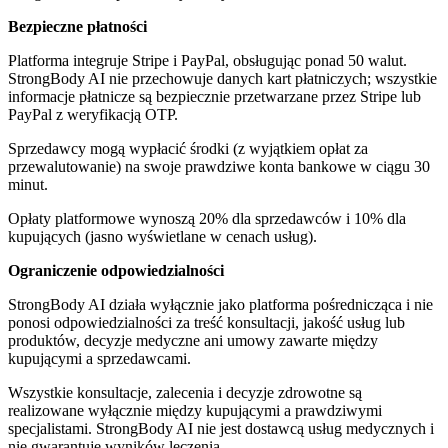
Bezpieczne płatności
Platforma integruje Stripe i PayPal, obsługując ponad 50 walut.
StrongBody AI nie przechowuje danych kart płatniczych; wszystkie
informacje płatnicze są bezpiecznie przetwarzane przez Stripe lub
PayPal z weryfikacją OTP.
Sprzedawcy mogą wypłacić środki (z wyjątkiem opłat za
przewalutowanie) na swoje prawdziwe konta bankowe w ciągu 30
minut.
Opłaty platformowe wynoszą 20% dla sprzedawców i 10% dla
kupujących (jasno wyświetlane w cenach usług).
Ograniczenie odpowiedzialności
StrongBody AI działa wyłącznie jako platforma pośrednicząca i nie
ponosi odpowiedzialności za treść konsultacji, jakość usług lub
produktów, decyzje medyczne ani umowy zawarte między
kupującymi a sprzedawcami.
Wszystkie konsultacje, zalecenia i decyzje zdrowotne są
realizowane wyłącznie między kupującymi a prawdziwymi
specjalistami. StrongBody AI nie jest dostawcą usług medycznych i
nie gwarantuje wyników leczenia.