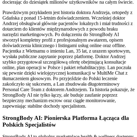
docierając do dziesiątek milionów użytkowników na całym świecie.
Prawdziwym przykładem jest historia doktora Andrzeja, ortopedy z
Gdańska z ponad 15-letnim doświadczeniem. Wcześniej doktor
Andrzej obsługiwał głównie pacjentów lokalnych i miał trudności z
dotarciem do klientów międzynarodowych z powodu braku
narzędzi marketingowych. Po dołączeniu do StrongBody AI
stworzył kompletny profil z profesjonalnym awatarem, opisem
doświadczenia klinicznego i listingami usług online oraz offline.
Pacjentka z Wietnamu o imieniu Lan, 35 lat, z urazem sportowym,
wysłała publiczne zapytanie poprzez platformę. Doktor Andrzej
szybko przygotował szczegółową ofertę obejmującą konsultacje
online, plan operacji w Polsce i pakiet rehabilitacyjny. Lan poczuła
się pewnie dzięki wielojęzycznej komunikacji w MultiMe Chat z
tłumaczeniem głosowym. Po przyjeździe do Polski leczenie
zakończyło się sukcesem, a Lan zbudowała długoterminowy
Personal Care Team z doktorem Andrzejem. Ta historia pokazuje, że
StrongBody AI nie tylko łączy, ale buduje zaufanie poprzez
bezpieczny mechanizm escrow oraz ciągłe monitorowanie,
zapewniając stabilne dochody specjalistom.
StrongBody AI: Pionierska Platforma Łącząca dla
Polskich Specjalistów
StrongBody AI to globalny marketplace health & wellness dostępny