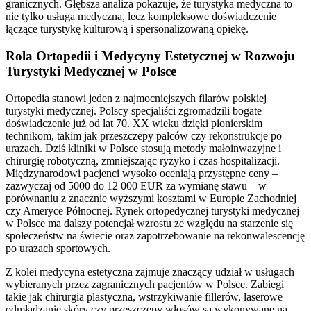
granicznych. Głębsza analiza pokazuje, że turystyka medyczna to
nie tylko usługa medyczna, lecz kompleksowe doświadczenie
łączące turystykę kulturową i spersonalizowaną opiekę.
Rola Ortopedii i Medycyny Estetycznej w Rozwoju
Turystyki Medycznej w Polsce
Ortopedia stanowi jeden z najmocniejszych filarów polskiej
turystyki medycznej. Polscy specjaliści zgromadzili bogate
doświadczenie już od lat 70. XX wieku dzięki pionierskim
technikom, takim jak przeszczepy palców czy rekonstrukcje po
urazach. Dziś kliniki w Polsce stosują metody małoinwazyjne i
chirurgię robotyczną, zmniejszając ryzyko i czas hospitalizacji.
Międzynarodowi pacjenci wysoko oceniają przystępne ceny –
zazwyczaj od 5000 do 12 000 EUR za wymianę stawu – w
porównaniu z znacznie wyższymi kosztami w Europie Zachodniej
czy Ameryce Północnej. Rynek ortopedycznej turystyki medycznej
w Polsce ma dalszy potencjał wzrostu ze względu na starzenie się
społeczeństw na świecie oraz zapotrzebowanie na rekonwalescencję
po urazach sportowych.
Z kolei medycyna estetyczna zajmuje znaczący udział w usługach
wybieranych przez zagranicznych pacjentów w Polsce. Zabiegi
takie jak chirurgia plastyczna, wstrzykiwanie fillerów, laserowe
odmładzanie skóry czy przeszczepy włosów są wykonywane na