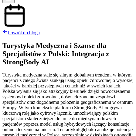
Powrót do bloga
Turystyka Medyczna i Szanse dla
Specjalistów z Polski: Integracja z
StrongBody AI
Turystyka medyczna staje się silnym globalnym trendem, w którym
pacjenci z całego świata szukają usług opieki zdrowotnej o wysokiej
jakości w bardziej przystępnych cenach niż w swoich krajach.
Polska wyłania się jako atrakcyjny kierunek dzięki nowoczesnemu
systemowi opieki zdrowotnej, doświadczonemu zespołowi
specjalistów oraz dogodnemu położeniu geograficznemu w centrum
Europy. W tym kontekście platforma StrongBody AI odgrywa
kluczową rolę jako cyfrowy łącznik, umożliwiający polskim
specjalistom skuteczniejsze dotarcie do międzynarodowych
pacjentów poprzez model usług hybrydowych łączący konsultacje
online i leczenie na miejscu. Ten artykuł głęboko analizuje potencjał
turystyki medycznej w Polsce, szczególnie w dziedzinach ortopedii i