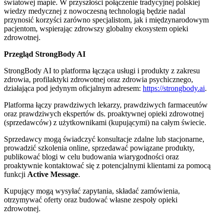
światowej mapie. W przyszłości połączenie tradycyjnej polskiej
wiedzy medycznej z nowoczesną technologią będzie nadal
przynosić korzyści zarówno specjalistom, jak i międzynarodowym
pacjentom, wspierając zdrowszy globalny ekosystem opieki
zdrowotnej.
Przegląd StrongBody AI
StrongBody AI to platforma łącząca usługi i produkty z zakresu
zdrowia, profilaktyki zdrowotnej oraz zdrowia psychicznego,
działająca pod jedynym oficjalnym adresem:
https://strongbody.ai
.
Platforma łączy prawdziwych lekarzy, prawdziwych farmaceutów
oraz prawdziwych ekspertów ds. proaktywnej opieki zdrowotnej
(sprzedawców) z użytkownikami (kupującymi) na całym świecie.
Sprzedawcy mogą świadczyć konsultacje zdalne lub stacjonarne,
prowadzić szkolenia online, sprzedawać powiązane produkty,
publikować blogi w celu budowania wiarygodności oraz
proaktywnie kontaktować się z potencjalnymi klientami za pomocą
funkcji
Active Message
.
Kupujący mogą wysyłać zapytania, składać zamówienia,
otrzymywać oferty oraz budować własne zespoły opieki
zdrowotnej.