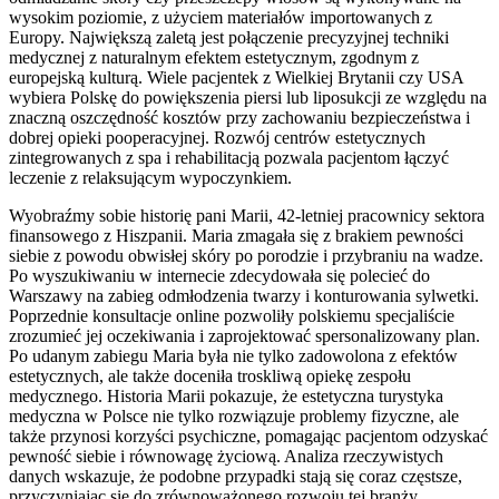
wysokim poziomie, z użyciem materiałów importowanych z
Europy. Największą zaletą jest połączenie precyzyjnej techniki
medycznej z naturalnym efektem estetycznym, zgodnym z
europejską kulturą. Wiele pacjentek z Wielkiej Brytanii czy USA
wybiera Polskę do powiększenia piersi lub liposukcji ze względu na
znaczną oszczędność kosztów przy zachowaniu bezpieczeństwa i
dobrej opieki pooperacyjnej. Rozwój centrów estetycznych
zintegrowanych z spa i rehabilitacją pozwala pacjentom łączyć
leczenie z relaksującym wypoczynkiem.
Wyobraźmy sobie historię pani Marii, 42-letniej pracownicy sektora
finansowego z Hiszpanii. Maria zmagała się z brakiem pewności
siebie z powodu obwisłej skóry po porodzie i przybraniu na wadze.
Po wyszukiwaniu w internecie zdecydowała się polecieć do
Warszawy na zabieg odmłodzenia twarzy i konturowania sylwetki.
Poprzednie konsultacje online pozwoliły polskiemu specjaliście
zrozumieć jej oczekiwania i zaprojektować spersonalizowany plan.
Po udanym zabiegu Maria była nie tylko zadowolona z efektów
estetycznych, ale także doceniła troskliwą opiekę zespołu
medycznego. Historia Marii pokazuje, że estetyczna turystyka
medyczna w Polsce nie tylko rozwiązuje problemy fizyczne, ale
także przynosi korzyści psychiczne, pomagając pacjentom odzyskać
pewność siebie i równowagę życiową. Analiza rzeczywistych
danych wskazuje, że podobne przypadki stają się coraz częstsze,
przyczyniając się do zrównoważonego rozwoju tej branży.