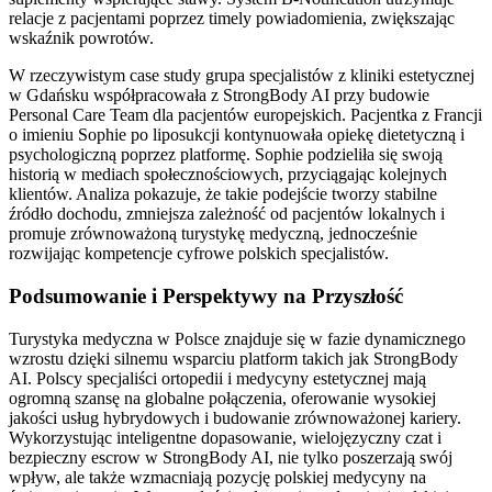
relacje z pacjentami poprzez timely powiadomienia, zwiększając
wskaźnik powrotów.
W rzeczywistym case study grupa specjalistów z kliniki estetycznej
w Gdańsku współpracowała z StrongBody AI przy budowie
Personal Care Team dla pacjentów europejskich. Pacjentka z Francji
o imieniu Sophie po liposukcji kontynuowała opiekę dietetyczną i
psychologiczną poprzez platformę. Sophie podzieliła się swoją
historią w mediach społecznościowych, przyciągając kolejnych
klientów. Analiza pokazuje, że takie podejście tworzy stabilne
źródło dochodu, zmniejsza zależność od pacjentów lokalnych i
promuje zrównoważoną turystykę medyczną, jednocześnie
rozwijając kompetencje cyfrowe polskich specjalistów.
Podsumowanie i Perspektywy na Przyszłość
Turystyka medyczna w Polsce znajduje się w fazie dynamicznego
wzrostu dzięki silnemu wsparciu platform takich jak StrongBody
AI. Polscy specjaliści ortopedii i medycyny estetycznej mają
ogromną szansę na globalne połączenia, oferowanie wysokiej
jakości usług hybrydowych i budowanie zrównoważonej kariery.
Wykorzystując inteligentne dopasowanie, wielojęzyczny czat i
bezpieczny escrow w StrongBody AI, nie tylko poszerzają swój
wpływ, ale także wzmacniają pozycję polskiej medycyny na