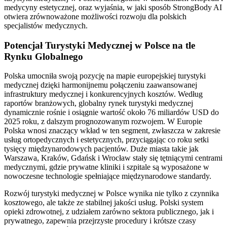
medycyny estetycznej, oraz wyjaśnia, w jaki sposób StrongBody AI
otwiera zrównoważone możliwości rozwoju dla polskich
specjalistów medycznych.
Potencjał Turystyki Medycznej w Polsce na tle
Rynku Globalnego
Polska umocniła swoją pozycję na mapie europejskiej turystyki
medycznej dzięki harmonijnemu połączeniu zaawansowanej
infrastruktury medycznej i konkurencyjnych kosztów. Według
raportów branżowych, globalny rynek turystyki medycznej
dynamicznie rośnie i osiągnie wartość około 76 miliardów USD do
2025 roku, z dalszym prognozowanym rozwojem. W Europie
Polska wnosi znaczący wkład w ten segment, zwłaszcza w zakresie
usług ortopedycznych i estetycznych, przyciągając co roku setki
tysięcy międzynarodowych pacjentów. Duże miasta takie jak
Warszawa, Kraków, Gdańsk i Wrocław stały się tętniącymi centrami
medycznymi, gdzie prywatne kliniki i szpitale są wyposażone w
nowoczesne technologie spełniające międzynarodowe standardy.
Rozwój turystyki medycznej w Polsce wynika nie tylko z czynnika
kosztowego, ale także ze stabilnej jakości usług. Polski system
opieki zdrowotnej, z udziałem zarówno sektora publicznego, jak i
prywatnego, zapewnia przejrzyste procedury i krótsze czasy