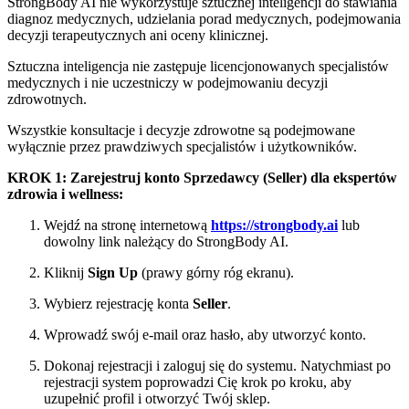
StrongBody AI nie wykorzystuje sztucznej inteligencji do stawiania
diagnoz medycznych, udzielania porad medycznych, podejmowania
decyzji terapeutycznych ani oceny klinicznej.
Sztuczna inteligencja nie zastępuje licencjonowanych specjalistów
medycznych i nie uczestniczy w podejmowaniu decyzji
zdrowotnych.
Wszystkie konsultacje i decyzje zdrowotne są podejmowane
wyłącznie przez prawdziwych specjalistów i użytkowników.
KROK 1: Zarejestruj konto Sprzedawcy (Seller) dla ekspertów
zdrowia i wellness:
Wejdź na stronę internetową
https://strongbody.ai
lub
dowolny link należący do StrongBody AI.
Kliknij
Sign Up
(prawy górny róg ekranu).
Wybierz rejestrację konta
Seller
.
Wprowadź swój e-mail oraz hasło, aby utworzyć konto.
Dokonaj rejestracji i zaloguj się do systemu. Natychmiast po
rejestracji system poprowadzi Cię krok po kroku, aby
uzupełnić profil i otworzyć Twój sklep.