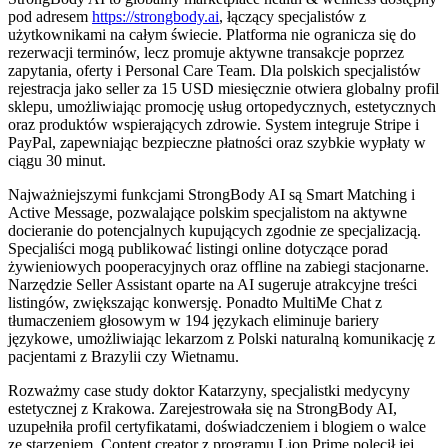
pod adresem
https://strongbody.ai
, łączący specjalistów z
użytkownikami na całym świecie. Platforma nie ogranicza się do
rezerwacji terminów, lecz promuje aktywne transakcje poprzez
zapytania, oferty i Personal Care Team. Dla polskich specjalistów
rejestracja jako seller za 15 USD miesięcznie otwiera globalny profil
sklepu, umożliwiając promocję usług ortopedycznych, estetycznych
oraz produktów wspierających zdrowie. System integruje Stripe i
PayPal, zapewniając bezpieczne płatności oraz szybkie wypłaty w
ciągu 30 minut.
Najważniejszymi funkcjami StrongBody AI są Smart Matching i
Active Message, pozwalające polskim specjalistom na aktywne
docieranie do potencjalnych kupujących zgodnie ze specjalizacją.
Specjaliści mogą publikować listingi online dotyczące porad
żywieniowych pooperacyjnych oraz offline na zabiegi stacjonarne.
Narzędzie Seller Assistant oparte na AI sugeruje atrakcyjne treści
listingów, zwiększając konwersję. Ponadto MultiMe Chat z
tłumaczeniem głosowym w 194 językach eliminuje bariery
językowe, umożliwiając lekarzom z Polski naturalną komunikację z
pacjentami z Brazylii czy Wietnamu.
Rozważmy case study doktor Katarzyny, specjalistki medycyny
estetycznej z Krakowa. Zarejestrowała się na StrongBody AI,
uzupełniła profil certyfikatami, doświadczeniem i blogiem o walce
ze starzeniem. Content creator z programu Lion Prime polecił jej