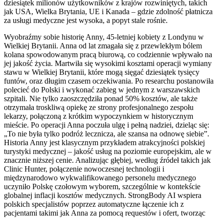
dziesiątek milionów użytkowników z krajów rozwiniętych, takich
jak USA, Wielka Brytania, UE i Kanada – gdzie zdolność płatnicza
za usługi medyczne jest wysoka, a popyt stale rośnie.
Wyobraźmy sobie historię Anny, 45-letniej kobiety z Londynu w
Wielkiej Brytanii. Anna od lat zmagała się z przewlekłym bólem
kolana spowodowanym pracą biurową, co codziennie wpływało na
jej jakość życia. Martwiła się wysokimi kosztami operacji wymiany
stawu w Wielkiej Brytanii, które mogą sięgać dziesiątek tysięcy
funtów, oraz długim czasem oczekiwania. Po researchu postanowiła
polecieć do Polski i wykonać zabieg w jednym z warszawskich
szpitali. Nie tylko zaoszczędziła ponad 50% kosztów, ale także
otrzymała troskliwą opiekę ze strony profesjonalnego zespołu
lekarzy, połączoną z krótkim wypoczynkiem w historycznym
mieście. Po operacji Anna poczuła ulgę i pełną nadziei, dzieląc się:
„To nie była tylko podróż lecznicza, ale szansa na odnowę siebie”.
Historia Anny jest klasycznym przykładem atrakcyjności polskiej
turystyki medycznej – jakość usług na poziomie europejskim, ale w
znacznie niższej cenie. Analizując głębiej, według źródeł takich jak
Clinic Hunter, połączenie nowoczesnej technologii i
międzynarodowo wykwalifikowanego personelu medycznego
uczyniło Polskę czołowym wyborem, szczególnie w kontekście
globalnej inflacji kosztów medycznych. StrongBody AI wspiera
polskich specjalistów poprzez automatyczne łączenie ich z
pacjentami takimi jak Anna za pomocą requestów i ofert, tworząc