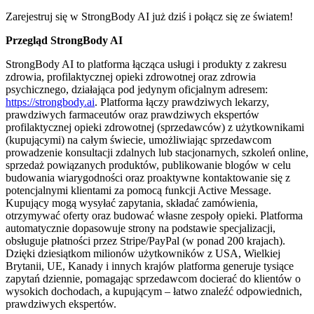
Zarejestruj się w StrongBody AI już dziś i połącz się ze światem!
Przegląd StrongBody AI
StrongBody AI to platforma łącząca usługi i produkty z zakresu
zdrowia, profilaktycznej opieki zdrowotnej oraz zdrowia
psychicznego, działająca pod jedynym oficjalnym adresem:
https://strongbody.ai
. Platforma łączy prawdziwych lekarzy,
prawdziwych farmaceutów oraz prawdziwych ekspertów
profilaktycznej opieki zdrowotnej (sprzedawców) z użytkownikami
(kupującymi) na całym świecie, umożliwiając sprzedawcom
prowadzenie konsultacji zdalnych lub stacjonarnych, szkoleń online,
sprzedaż powiązanych produktów, publikowanie blogów w celu
budowania wiarygodności oraz proaktywne kontaktowanie się z
potencjalnymi klientami za pomocą funkcji Active Message.
Kupujący mogą wysyłać zapytania, składać zamówienia,
otrzymywać oferty oraz budować własne zespoły opieki. Platforma
automatycznie dopasowuje strony na podstawie specjalizacji,
obsługuje płatności przez Stripe/PayPal (w ponad 200 krajach).
Dzięki dziesiątkom milionów użytkowników z USA, Wielkiej
Brytanii, UE, Kanady i innych krajów platforma generuje tysiące
zapytań dziennie, pomagając sprzedawcom docierać do klientów o
wysokich dochodach, a kupującym – łatwo znaleźć odpowiednich,
prawdziwych ekspertów.