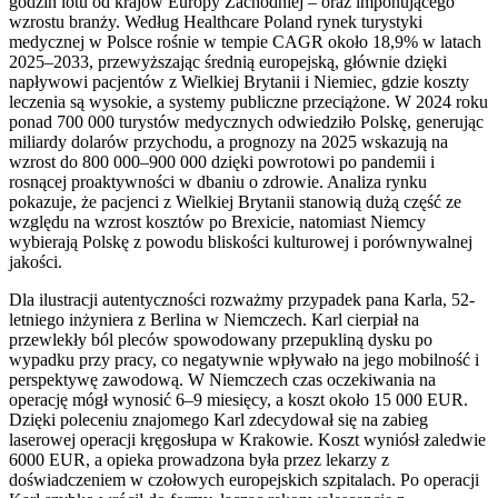
godzin lotu od krajów Europy Zachodniej – oraz imponującego
wzrostu branży. Według Healthcare Poland rynek turystyki
medycznej w Polsce rośnie w tempie CAGR około 18,9% w latach
2025–2033, przewyższając średnią europejską, głównie dzięki
napływowi pacjentów z Wielkiej Brytanii i Niemiec, gdzie koszty
leczenia są wysokie, a systemy publiczne przeciążone. W 2024 roku
ponad 700 000 turystów medycznych odwiedziło Polskę, generując
miliardy dolarów przychodu, a prognozy na 2025 wskazują na
wzrost do 800 000–900 000 dzięki powrotowi po pandemii i
rosnącej proaktywności w dbaniu o zdrowie. Analiza rynku
pokazuje, że pacjenci z Wielkiej Brytanii stanowią dużą część ze
względu na wzrost kosztów po Brexicie, natomiast Niemcy
wybierają Polskę z powodu bliskości kulturowej i porównywalnej
jakości.
Dla ilustracji autentyczności rozważmy przypadek pana Karla, 52-
letniego inżyniera z Berlina w Niemczech. Karl cierpiał na
przewlekły ból pleców spowodowany przepukliną dysku po
wypadku przy pracy, co negatywnie wpływało na jego mobilność i
perspektywę zawodową. W Niemczech czas oczekiwania na
operację mógł wynosić 6–9 miesięcy, a koszt około 15 000 EUR.
Dzięki poleceniu znajomego Karl zdecydował się na zabieg
laserowej operacji kręgosłupa w Krakowie. Koszt wyniósł zaledwie
6000 EUR, a opieka prowadzona była przez lekarzy z
doświadczeniem w czołowych europejskich szpitalach. Po operacji