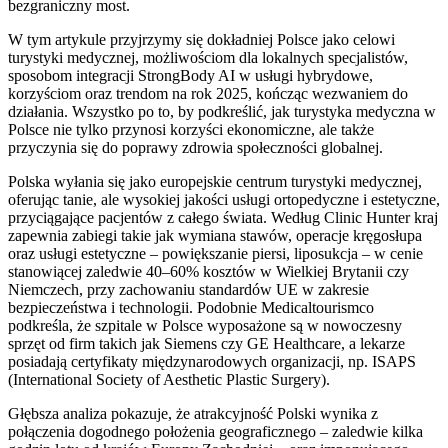
bezgraniczny most.
W tym artykule przyjrzymy się dokładniej Polsce jako celowi
turystyki medycznej, możliwościom dla lokalnych specjalistów,
sposobom integracji StrongBody AI w usługi hybrydowe,
korzyściom oraz trendom na rok 2025, kończąc wezwaniem do
działania. Wszystko po to, by podkreślić, jak turystyka medyczna w
Polsce nie tylko przynosi korzyści ekonomiczne, ale także
przyczynia się do poprawy zdrowia społeczności globalnej.
Polska wyłania się jako europejskie centrum turystyki medycznej,
oferując tanie, ale wysokiej jakości usługi ortopedyczne i estetyczne,
przyciągające pacjentów z całego świata. Według Clinic Hunter kraj
zapewnia zabiegi takie jak wymiana stawów, operacje kręgosłupa
oraz usługi estetyczne – powiększanie piersi, liposukcja – w cenie
stanowiącej zaledwie 40–60% kosztów w Wielkiej Brytanii czy
Niemczech, przy zachowaniu standardów UE w zakresie
bezpieczeństwa i technologii. Podobnie Medicaltourismco
podkreśla, że szpitale w Polsce wyposażone są w nowoczesny
sprzęt od firm takich jak Siemens czy GE Healthcare, a lekarze
posiadają certyfikaty międzynarodowych organizacji, np. ISAPS
(International Society of Aesthetic Plastic Surgery).
Głębsza analiza pokazuje, że atrakcyjność Polski wynika z
połączenia dogodnego położenia geograficznego – zaledwie kilka