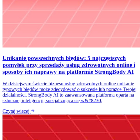
Unikanie powszechnych błędów: 5 najczęstszych
pomyłek przy sprzedaży usług zdrowotnych online i
sposoby ich naprawy na platformie StrongBody AI
W dzisiejszym świecie biznesu usług zdrowotnych online unikanie
typowych błędów może zdecydować o sukcesie lub porażce Twojej
działalności. StrongBody AI to zaawansowana platforma oparta na
sztucznej inteligencji, specjalizująca się w&#8230;
Czytaj więcej