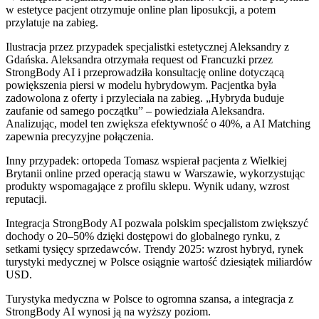
w estetyce pacjent otrzymuje online plan liposukcji, a potem
przylatuje na zabieg.
Ilustracja przez przypadek specjalistki estetycznej Aleksandry z
Gdańska. Aleksandra otrzymała request od Francuzki przez
StrongBody AI i przeprowadziła konsultację online dotyczącą
powiększenia piersi w modelu hybrydowym. Pacjentka była
zadowolona z oferty i przyleciała na zabieg. „Hybryda buduje
zaufanie od samego początku” – powiedziała Aleksandra.
Analizując, model ten zwiększa efektywność o 40%, a AI Matching
zapewnia precyzyjne połączenia.
Inny przypadek: ortopeda Tomasz wspierał pacjenta z Wielkiej
Brytanii online przed operacją stawu w Warszawie, wykorzystując
produkty wspomagające z profilu sklepu. Wynik udany, wzrost
reputacji.
Integracja StrongBody AI pozwala polskim specjalistom zwiększyć
dochody o 20–50% dzięki dostępowi do globalnego rynku, z
setkami tysięcy sprzedawców. Trendy 2025: wzrost hybryd, rynek
turystyki medycznej w Polsce osiągnie wartość dziesiątek miliardów
USD.
Turystyka medyczna w Polsce to ogromna szansa, a integracja z
StrongBody AI wynosi ją na wyższy poziom.