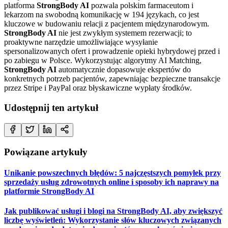
platforma
StrongBody AI
pozwala polskim farmaceutom i
lekarzom na swobodną komunikację w 194 językach, co jest
kluczowe w budowaniu relacji z pacjentem międzynarodowym.
StrongBody AI
nie jest zwykłym systemem rezerwacji; to
proaktywne narzędzie umożliwiające wysyłanie
spersonalizowanych ofert i prowadzenie opieki hybrydowej przed i
po zabiegu w Polsce. Wykorzystując algorytmy AI Matching,
StrongBody AI
automatycznie dopasowuje ekspertów do
konkretnych potrzeb pacjentów, zapewniając bezpieczne transakcje
przez Stripe i PayPal oraz błyskawiczne wypłaty środków.
Udostępnij ten artykuł
Powiązane artykuły
Unikanie powszechnych błędów: 5 najczęstszych pomyłek przy
sprzedaży usług zdrowotnych online i sposoby ich naprawy na
platformie StrongBody AI
Jak publikować usługi i blogi na StrongBody AI, aby zwiększyć
liczbę wyświetleń: Wykorzystanie słów kluczowych związanych