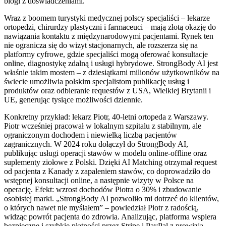
blogi z doświadczeniami.
Wraz z boomem turystyki medycznej polscy specjaliści – lekarze
ortopedzi, chirurdzy plastyczni i farmaceuci – mają złotą okazję do
nawiązania kontaktu z międzynarodowymi pacjentami. Rynek ten
nie ogranicza się do wizyt stacjonarnych, ale rozszerza się na
platformy cyfrowe, gdzie specjaliści mogą oferować konsultacje
online, diagnostykę zdalną i usługi hybrydowe. StrongBody AI jest
właśnie takim mostem – z dziesiątkami milionów użytkowników na
świecie umożliwia polskim specjalistom publikację usług i
produktów oraz odbieranie requestów z USA, Wielkiej Brytanii i
UE, generując tysiące możliwości dziennie.
Konkretny przykład: lekarz Piotr, 40-letni ortopeda z Warszawy.
Piotr wcześniej pracował w lokalnym szpitalu z stabilnym, ale
ograniczonym dochodem i niewielką liczbą pacjentów
zagranicznych. W 2024 roku dołączył do StrongBody AI,
publikując usługi operacji stawów w modelu online-offline oraz
suplementy ziołowe z Polski. Dzięki AI Matching otrzymał request
od pacjenta z Kanady z zapaleniem stawów, co doprowadziło do
wstępnej konsultacji online, a następnie wizyty w Polsce na
operację. Efekt: wzrost dochodów Piotra o 30% i zbudowanie
osobistej marki. „StrongBody AI pozwoliło mi dotrzeć do klientów,
o których nawet nie myślałem” – powiedział Piotr z radością,
widząc powrót pacjenta do zdrowia. Analizując, platforma wspiera
bezpieczne i szybkie płatności przez Stripe i PayPal z prowizją