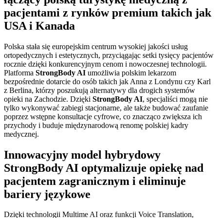
pacjentami z rynków premium takich jak
USA i Kanada
Polska stała się europejskim centrum wysokiej jakości usług
ortopedycznych i estetycznych, przyciągając setki tysięcy pacjentów
rocznie dzięki konkurencyjnym cenom i nowoczesnej technologii.
Platforma
StrongBody AI
umożliwia polskim lekarzom
bezpośrednie dotarcie do osób takich jak Anna z Londynu czy Karl
z Berlina, którzy poszukują alternatywy dla drogich systemów
opieki na Zachodzie. Dzięki
StrongBody AI
, specjaliści mogą nie
tylko wykonywać zabiegi stacjonarne, ale także budować zaufanie
poprzez wstępne konsultacje cyfrowe, co znacząco zwiększa ich
przychody i buduje międzynarodową renomę polskiej kadry
medycznej.
Innowacyjny model hybrydowy
StrongBody AI optymalizuje opiekę nad
pacjentem zagranicznym i eliminuje
bariery językowe
Dzięki technologii Multime AI oraz funkcji Voice Translation,