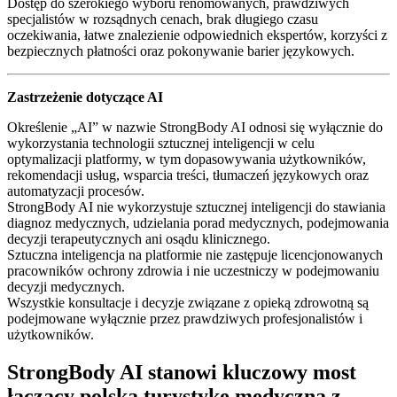
Dostęp do szerokiego wyboru renomowanych, prawdziwych
specjalistów w rozsądnych cenach, brak długiego czasu
oczekiwania, łatwe znalezienie odpowiednich ekspertów, korzyści z
bezpiecznych płatności oraz pokonywanie barier językowych.
Zastrzeżenie dotyczące AI
Określenie „AI” w nazwie StrongBody AI odnosi się wyłącznie do
wykorzystania technologii sztucznej inteligencji w celu
optymalizacji platformy, w tym dopasowywania użytkowników,
rekomendacji usług, wsparcia treści, tłumaczeń językowych oraz
automatyzacji procesów.
StrongBody AI nie wykorzystuje sztucznej inteligencji do stawiania
diagnoz medycznych, udzielania porad medycznych, podejmowania
decyzji terapeutycznych ani osądu klinicznego.
Sztuczna inteligencja na platformie nie zastępuje licencjonowanych
pracowników ochrony zdrowia i nie uczestniczy w podejmowaniu
decyzji medycznych.
Wszystkie konsultacje i decyzje związane z opieką zdrowotną są
podejmowane wyłącznie przez prawdziwych profesjonalistów i
użytkowników.
StrongBody AI stanowi kluczowy most
łączący polską turystykę medyczną z