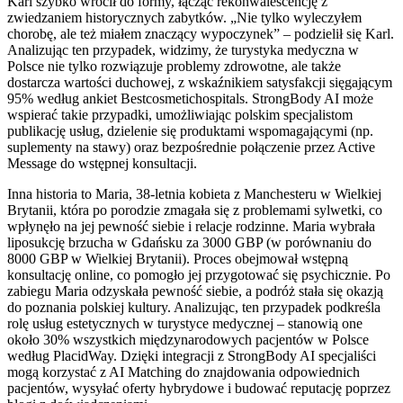
Karl szybko wrócił do formy, łącząc rekonwalescencję z
zwiedzaniem historycznych zabytków. „Nie tylko wyleczyłem
chorobę, ale też miałem znaczący wypoczynek” – podzielił się Karl.
Analizując ten przypadek, widzimy, że turystyka medyczna w
Polsce nie tylko rozwiązuje problemy zdrowotne, ale także
dostarcza wartości duchowej, z wskaźnikiem satysfakcji sięgającym
95% według ankiet Bestcosmetichospitals. StrongBody AI może
wspierać takie przypadki, umożliwiając polskim specjalistom
publikację usług, dzielenie się produktami wspomagającymi (np.
suplementy na stawy) oraz bezpośrednie połączenie przez Active
Message do wstępnej konsultacji.
Inna historia to Maria, 38-letnia kobieta z Manchesteru w Wielkiej
Brytanii, która po porodzie zmagała się z problemami sylwetki, co
wpłynęło na jej pewność siebie i relacje rodzinne. Maria wybrała
liposukcję brzucha w Gdańsku za 3000 GBP (w porównaniu do
8000 GBP w Wielkiej Brytanii). Proces obejmował wstępną
konsultację online, co pomogło jej przygotować się psychicznie. Po
zabiegu Maria odzyskała pewność siebie, a podróż stała się okazją
do poznania polskiej kultury. Analizując, ten przypadek podkreśla
rolę usług estetycznych w turystyce medycznej – stanowią one
około 30% wszystkich międzynarodowych pacjentów w Polsce
według PlacidWay. Dzięki integracji z StrongBody AI specjaliści
mogą korzystać z AI Matching do znajdowania odpowiednich
pacjentów, wysyłać oferty hybrydowe i budować reputację poprzez