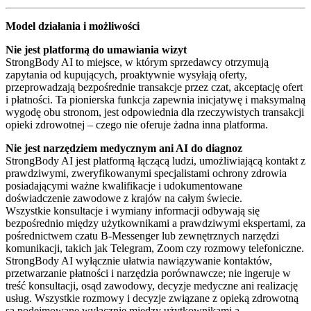
Model działania i możliwości
Nie jest platformą do umawiania wizyt
StrongBody AI to miejsce, w którym sprzedawcy otrzymują
zapytania od kupujących, proaktywnie wysyłają oferty,
przeprowadzają bezpośrednie transakcje przez czat, akceptację ofert
i płatności. Ta pionierska funkcja zapewnia inicjatywę i maksymalną
wygodę obu stronom, jest odpowiednia dla rzeczywistych transakcji
opieki zdrowotnej – czego nie oferuje żadna inna platforma.
Nie jest narzędziem medycznym ani AI do diagnoz
StrongBody AI jest platformą łączącą ludzi, umożliwiającą kontakt z
prawdziwymi, zweryfikowanymi specjalistami ochrony zdrowia
posiadającymi ważne kwalifikacje i udokumentowane
doświadczenie zawodowe z krajów na całym świecie.
Wszystkie konsultacje i wymiany informacji odbywają się
bezpośrednio między użytkownikami a prawdziwymi ekspertami, za
pośrednictwem czatu B-Messenger lub zewnętrznych narzędzi
komunikacji, takich jak Telegram, Zoom czy rozmowy telefoniczne.
StrongBody AI wyłącznie ułatwia nawiązywanie kontaktów,
przetwarzanie płatności i narzędzia porównawcze; nie ingeruje w
treść konsultacji, osąd zawodowy, decyzje medyczne ani realizację
usług. Wszystkie rozmowy i decyzje związane z opieką zdrowotną
są podejmowane wyłącznie między użytkownikami a