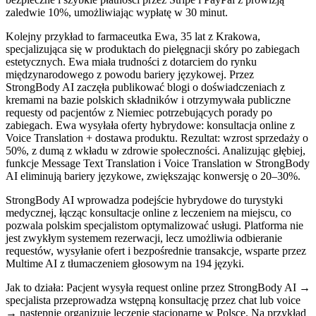
zaledwie 10%, umożliwiając wypłatę w 30 minut.
Kolejny przykład to farmaceutka Ewa, 35 lat z Krakowa,
specjalizująca się w produktach do pielęgnacji skóry po zabiegach
estetycznych. Ewa miała trudności z dotarciem do rynku
międzynarodowego z powodu bariery językowej. Przez
StrongBody AI zaczęła publikować blogi o doświadczeniach z
kremami na bazie polskich składników i otrzymywała publiczne
requesty od pacjentów z Niemiec potrzebujących porady po
zabiegach. Ewa wysyłała oferty hybrydowe: konsultacja online z
Voice Translation + dostawa produktu. Rezultat: wzrost sprzedaży o
50%, z dumą z wkładu w zdrowie społeczności. Analizując głębiej,
funkcje Message Text Translation i Voice Translation w StrongBody
AI eliminują bariery językowe, zwiększając konwersję o 20–30%.
StrongBody AI wprowadza podejście hybrydowe do turystyki
medycznej, łącząc konsultacje online z leczeniem na miejscu, co
pozwala polskim specjalistom optymalizować usługi. Platforma nie
jest zwykłym systemem rezerwacji, lecz umożliwia odbieranie
requestów, wysyłanie ofert i bezpośrednie transakcje, wsparte przez
Multime AI z tłumaczeniem głosowym na 194 języki.
Jak to działa: Pacjent wysyła request online przez StrongBody AI →
specjalista przeprowadza wstępną konsultację przez chat lub voice
→ następnie organizuje leczenie stacjonarne w Polsce. Na przykład