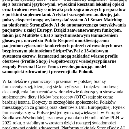
się z barierami językowymi, wysokimi kosztami lokalnej opieki
oraz brakiem wiedzy o interakcjach zagranicznych preparatów
z polskimi suplementami. Artykuł szczegółowo analizuje, jak
polscy eksperci mogą wykorzystać system AI Smart Matching
na platformie StrongBody AI do automatycznego pozyskiwania
pacjentów z całej Europy. Dzięki zaawansowanym funkcjom,
takim jak MultiMe Chat z natychmiastowym tłumaczeniem
głosowym, narzędziu Public Request umożliwiającemu
pacjentom zgłaszanie konkretnych potrzeb zdrowotnych oraz
bezpiecznym płatnościom Stripe/PayPal z 15-dniowym
systemem escrow, farmaceuci mogą zakładać własne profile
ofertowe (Profile Shop) i współtworzyć wielodyscyplinarne
zespoły Personal Care Team, rewolucjonizując model
samoopieki zdrowotnej i prewencji dla Polonii.
W kontekście dynamicznych przemian w polskiej branży
farmaceutycznej, kierującej się ku cyfryzacji i międzynarodowej
ekspansji, rola farmaceutów w doradztwie dotyczącym stosowania
suplementów diety i leków bez recepty (OTC) staje się coraz
bardziej istotna. Dotyczy to szczególnie społeczności Polaków
mieszkających za granicą oraz klientów z Unii Europejskiej. Rynek
farmaceutyczny w Polsce jest jednym z największych w Europie
Środkowo-Wschodniej, szacowany na około 60 miliardów PLN w
2022 roku, z stabilnym wzrostem dzięki rosnącej świadomości
proaktywnej opieki zdrowotnej. Platformy takie jak StrongBody AI,