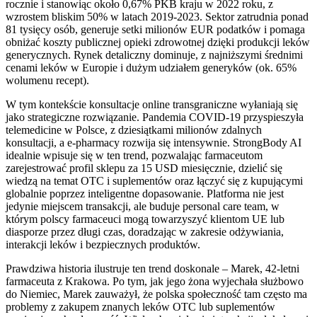
rocznie i stanowiąc około 0,67% PKB kraju w 2022 roku, z
wzrostem bliskim 50% w latach 2019-2023. Sektor zatrudnia ponad
81 tysięcy osób, generuje setki milionów EUR podatków i pomaga
obniżać koszty publicznej opieki zdrowotnej dzięki produkcji leków
generycznych. Rynek detaliczny dominuje, z najniższymi średnimi
cenami leków w Europie i dużym udziałem generyków (ok. 65%
wolumenu recept).
W tym kontekście konsultacje online transgraniczne wyłaniają się
jako strategiczne rozwiązanie. Pandemia COVID-19 przyspieszyła
telemedicine w Polsce, z dziesiątkami milionów zdalnych
konsultacji, a e-pharmacy rozwija się intensywnie. StrongBody AI
idealnie wpisuje się w ten trend, pozwalając farmaceutom
zarejestrować profil sklepu za 15 USD miesięcznie, dzielić się
wiedzą na temat OTC i suplementów oraz łączyć się z kupującymi
globalnie poprzez inteligentne dopasowanie. Platforma nie jest
jedynie miejscem transakcji, ale buduje personal care team, w
którym polscy farmaceuci mogą towarzyszyć klientom UE lub
diasporze przez długi czas, doradzając w zakresie odżywiania,
interakcji leków i bezpiecznych produktów.
Prawdziwa historia ilustruje ten trend doskonale – Marek, 42-letni
farmaceuta z Krakowa. Po tym, jak jego żona wyjechała służbowo
do Niemiec, Marek zauważył, że polska społeczność tam często ma
problemy z zakupem znanych leków OTC lub suplementów