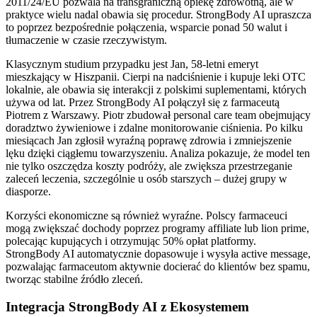
2011/24/EU pozwala na transgraniczną opiekę zdrowotną, ale w
praktyce wielu nadal obawia się procedur. StrongBody AI upraszcza
to poprzez bezpośrednie połączenia, wsparcie ponad 50 walut i
tłumaczenie w czasie rzeczywistym.
Klasycznym studium przypadku jest Jan, 58-letni emeryt
mieszkający w Hiszpanii. Cierpi na nadciśnienie i kupuje leki OTC
lokalnie, ale obawia się interakcji z polskimi suplementami, których
używa od lat. Przez StrongBody AI połączył się z farmaceutą
Piotrem z Warszawy. Piotr zbudował personal care team obejmujący
doradztwo żywieniowe i zdalne monitorowanie ciśnienia. Po kilku
miesiącach Jan zgłosił wyraźną poprawę zdrowia i zmniejszenie
lęku dzięki ciągłemu towarzyszeniu. Analiza pokazuje, że model ten
nie tylko oszczędza koszty podróży, ale zwiększa przestrzeganie
zaleceń leczenia, szczególnie u osób starszych – dużej grupy w
diasporze.
Korzyści ekonomiczne są również wyraźne. Polscy farmaceuci
mogą zwiększać dochody poprzez programy affiliate lub lion prime,
polecając kupujących i otrzymując 50% opłat platformy.
StrongBody AI automatycznie dopasowuje i wysyła active message,
pozwalając farmaceutom aktywnie docierać do klientów bez spamu,
tworząc stabilne źródło zleceń.
Integracja StrongBody AI z Ekosystemem