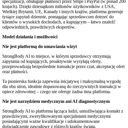
specjalizacji, obsługuje płatności przez Stripe i PayPal (w ponad 200
krajach). Dzięki dziesiątkom milionów użytkowników z USA,
Wielkiej Brytanii, UE, Kanady i innych krajów, platforma generuje
tysiące zapytań dziennie, pomagając sprzedawcom dotrzeć do
klientów o wysokich dochodach, a kupującym – łatwo znaleźć
odpowiednich, prawdziwych ekspertów.
Model działania i możliwości
Nie jest platformą do umawiania wizyt
StrongBody AI to miejsce, w którym sprzedawcy otrzymują
zapytania od kupujących, proaktywnie wysyłają oferty,
przeprowadzają bezpośrednie transakcje przez czat, akceptację ofert
oraz płatności.
Ta pionierska funkcja zapewnia inicjatywę i maksymalną wygodę
dla obu stron, idealnie dopasowaną do rzeczywistych transakcji w
opiece zdrowotnej – czego nie oferuje żadna inna platforma.
Nie jest narzędziem medycznym ani AI diagnostycznym
StrongBody AI to platforma łącząca ludzi, umożliwiająca kontakt z
prawdziwymi, zweryfikowanymi specjalistami medycznymi
posiadającymi ważne kwalifikacje i udokumentowane
doświadczenie zawodowe z różnych krajów świata.