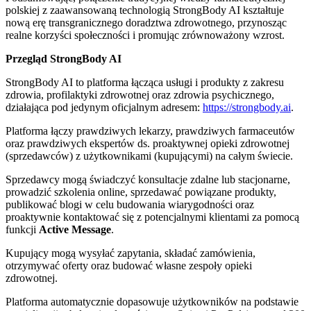
polskiej z zaawansowaną technologią StrongBody AI kształtuje
nową erę transgranicznego doradztwa zdrowotnego, przynosząc
realne korzyści społeczności i promując zrównoważony wzrost.
Przegląd StrongBody AI
StrongBody AI to platforma łącząca usługi i produkty z zakresu
zdrowia, profilaktyki zdrowotnej oraz zdrowia psychicznego,
działająca pod jedynym oficjalnym adresem:
https://strongbody.ai
.
Platforma łączy prawdziwych lekarzy, prawdziwych farmaceutów
oraz prawdziwych ekspertów ds. proaktywnej opieki zdrowotnej
(sprzedawców) z użytkownikami (kupującymi) na całym świecie.
Sprzedawcy mogą świadczyć konsultacje zdalne lub stacjonarne,
prowadzić szkolenia online, sprzedawać powiązane produkty,
publikować blogi w celu budowania wiarygodności oraz
proaktywnie kontaktować się z potencjalnymi klientami za pomocą
funkcji
Active Message
.
Kupujący mogą wysyłać zapytania, składać zamówienia,
otrzymywać oferty oraz budować własne zespoły opieki
zdrowotnej.
Platforma automatycznie dopasowuje użytkowników na podstawie