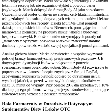
wspierających odporność. Wielu obawiało się interakcji z lokalnymi
lekami na receptę lub nie rozumiało etykiet z powodu barier
językowych. Marek dołączył do StrongBody AI jako sprzedawca.
Uzupełnił profil profesjonalnym awatarem, certyfikatami i listingami
usług zdalnych konsultacji dotyczących witamin, minerałów i leków
przeciwbólowych bez recepty. Dzięki MultiMe Chat pomógł
dziesiątkom polskich klientów w Niemczech, pomagając im unikać
marnowania pieniędzy na produkty niskiej jakości i budować
bezpieczne nawyki. Radość klientów otrzymujących porady od
„farmacety z ojczyzny” pozwoliła Markowi zwiększyć stabilne
dochody i potwierdzić wartość swojej specjalizacji ponad granicami.
Analiza głębsza historii Marka odzwierciedla wspólne wyzwania
polskiej branży farmaceutycznej: presję surowych przepisów UE
dotyczących dystrybucji leków w połączeniu z potrzebą
spersonalizowanej opieki zdrowotnej. StrongBody AI rozwiązuje to
poprzez escrow płatności bezpiecznych przez Stripe i PayPal,
zapewniając kupującym płatność dopiero po otrzymaniu usługi
wysokiej jakości, a sprzedawcom szybki dostęp do środków w
ciągu 30 minut od wypłaty. Przy opłacie 20% dla sprzedawcy i 10%
dla kupującego platforma tworzy przejrzyste środowisko, promujące
zrównoważony wzrost dla polskich farmaceutów.
Rola Farmaceuty w Doradztwie Dotyczącym
Suplementów Diety i Leków OTC