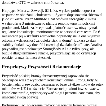
doradztwa OTC w zakresie chorób serca.
Kupująca Maria ze Szwecji, 62-latka, wysłała public request o
wsparcie w obniżaniu cholesterolu. System dopasowania skierował
ją do Łukasza. Przez MultiMe Chat omówili szczegóły, Łukasz
wysłał ofertę 3-miesięcznego planu z renomowanymi polskimi
produktami. Maria zaakceptowała płatność escrow, otrzymywała
regularne konsultacje i monitorowanie w personal care team. Po 6
miesiącach jej wskaźniki zdrowotne poprawiły się, a ona wyraziła
ogromną wdzięczność za opiekę „jak w domu”. Łukasz zyskał
stabilny dodatkowy dochód i rozwinął działalność affiliate. Analiza
przypadku jasno pokazuje: StrongBody AI nie tylko łączy, ale
buduje długoterminowe relacje, przyczyniając się do cyfryzacji
polskiej branży farmaceutycznej.
Perspektywy Przyszłości i Rekomendacje
Przyszłość polskiej branży farmaceutycznej zapowiada się
obiecująco wraz z wybuchem konsultacji online. StrongBody AI
będzie nadal przewodzić, rozszerzając bazę użytkowników do setek
milionów w UE i na świecie. Farmaceuci powinni inwestować w
kompletne profile, wykorzystywać blogi i personal care team, aby
umacniać swoją pozycję.
Podsumowując, połączenie tradycyjnej wiedzy farmaceutycznej