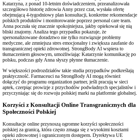
Katarzyna, z ponad 10-letnim doświadczeniem, przeanalizowała
szczegółowo historię zdrowia Anny przez czat, wysłała ofertę
obejmującą 4-tygodniowy plan konsultacji, konkretne rekomendacje
polskich produktów i monitorowanie poprzez personal care team.
Anna poczuła się znacznie spokojniejsza, jakby opiekował się nią
bliski znajomy. Analiza tego przypadku pokazuje, że
spersonalizowane doradztwo nie tylko rozwiązuje problemy
medyczne, ale zmniejsza stres emocjonalny i zwiększa zaufanie do
transgranicznej opieki zdrowotnej. StrongBody AI wspiera to
tłumaczeniem głosowym, umożliwiając Katarzynie komunikację po
polsku, podczas gdy Anna słyszy płynne tłumaczenie.
W większości podrozdziałów takie studia przypadków podkreślają
praktyczność. Farmaceuci na StrongBody AI mogą również
dołączyć do programu organization partner, jeśli pracują w sieci
aptek, czerpiąc prowizje z przychodów podwładnych specjalistów i
przyczyniając się do rozwoju polskiej marki na platformie globalnej.
Korzyści z Konsultacji Online Transgranicznych dla
Społeczności Polskiej
Konsultacje online przynoszą ogromne korzyści społeczności
polskiej za granicą, która często zmaga się z wysokimi kosztami
opieki zdrowotnej i ograniczonym dostępem. Dyrektywa UE