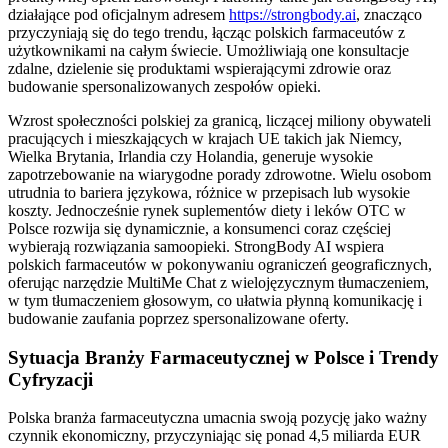
działające pod oficjalnym adresem
https://strongbody.ai
, znacząco
przyczyniają się do tego trendu, łącząc polskich farmaceutów z
użytkownikami na całym świecie. Umożliwiają one konsultacje
zdalne, dzielenie się produktami wspierającymi zdrowie oraz
budowanie spersonalizowanych zespołów opieki.
Wzrost społeczności polskiej za granicą, liczącej miliony obywateli
pracujących i mieszkających w krajach UE takich jak Niemcy,
Wielka Brytania, Irlandia czy Holandia, generuje wysokie
zapotrzebowanie na wiarygodne porady zdrowotne. Wielu osobom
utrudnia to bariera językowa, różnice w przepisach lub wysokie
koszty. Jednocześnie rynek suplementów diety i leków OTC w
Polsce rozwija się dynamicznie, a konsumenci coraz częściej
wybierają rozwiązania samoopieki. StrongBody AI wspiera
polskich farmaceutów w pokonywaniu ograniczeń geograficznych,
oferując narzędzie MultiMe Chat z wielojęzycznym tłumaczeniem,
w tym tłumaczeniem głosowym, co ułatwia płynną komunikację i
budowanie zaufania poprzez spersonalizowane oferty.
Sytuacja Branży Farmaceutycznej w Polsce i Trendy
Cyfryzacji
Polska branża farmaceutyczna umacnia swoją pozycję jako ważny
czynnik ekonomiczny, przyczyniając się ponad 4,5 miliarda EUR