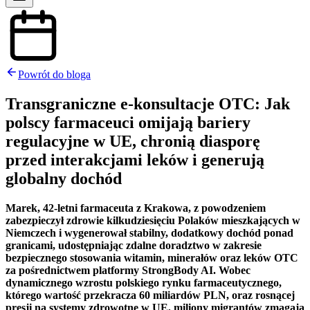
Powrót do bloga
Transgraniczne e-konsultacje OTC: Jak
polscy farmaceuci omijają bariery
regulacyjne w UE, chronią diasporę
przed interakcjami leków i generują
globalny dochód
Marek, 42-letni farmaceuta z Krakowa, z powodzeniem
zabezpieczył zdrowie kilkudziesięciu Polaków mieszkających w
Niemczech i wygenerował stabilny, dodatkowy dochód ponad
granicami, udostępniając zdalne doradztwo w zakresie
bezpiecznego stosowania witamin, minerałów oraz leków OTC
za pośrednictwem platformy StrongBody AI. Wobec
dynamicznego wzrostu polskiego rynku farmaceutycznego,
którego wartość przekracza 60 miliardów PLN, oraz rosnącej
presji na systemy zdrowotne w UE, miliony migrantów zmagają