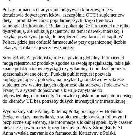
Polscy farmaceuci tradycyjnie odgrywają kluczową rolę w
doradztwie dotyczącym leków, szczególnie OTC i suplementów
diety – produktów coraz popularniejszych dzięki trendowi
samoopieki zdrowotnej. Badania pokazują, że farmaceuci nie tylko
dystrybuują, ale edukują pacjentów na temat dawek, interakcji i
ryzyka, przyczyniając się do bezpieczeństwa farmakoterapii. W
Polsce, gdzie jest obfitość farmaceutów przy ograniczonej liczbie
lekarzy, ta rola jest jeszcze ważniejsza.
StrongBody AI podnosi tę rolę na poziom globalny. Farmaceuci
mogą rejestrować produkty zgodne ze swoją specjalizacją, takie jak
znane polskie ziołowe wyciągi czy witaminy, i doradzać poprzez
spersonalizowane oferty. Funkcja public request pozwala
kupującym opisać potrzeby, na przykład „doradztwo w zakresie
suplementów wspierających odporność dla starszych Polaków we
Francji”, a system dopasowania kieruje zapytanie do
odpowiedniego farmaceuty. To otwiera polskim farmaceutom dostęp
do klientów UE bez potrzeby dużych inwestycji w infrastrukturę.
Wyobraźmy sobie Annę, 35-letnią Polkę pracującą w Holandii.
Będąc w ciąży, martwiła się o suplementację kwasem foliowym i
bezpieczne suplementy, ale informacje z lokalnej apteki były czasem
niejasne z powodu różnic regulacyjnych. Przez StrongBody AI
Anna wysłała zapytanie do farmaceutki Katarzyny z Polski.