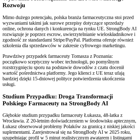
Rozwoju
Mimo dużego potencjału, polska branża farmaceutyczna stoi przed
wyzwaniami takimi jak surowe przepisy dotyczące sprzedaży
online, ochrona danych i konkurencja na rynku UE. StrongBody AI
rozwiązuje je poprzez escrow, uwierzytelnianie wieloskładnikowe i
zgodność ze standardami Stripe/PayPal. Platforma oferuje również
szkolenia dla sprzedawców w zakresie cyfrowego marketingu.
Prawdziwy przypadek farmaceuty Tomasza z Poznania:
początkowo sceptyczny wobec technologii, po pomyślnym
rozstrzygnięciu sporu na podstawie dowodów z czatu docenił
wartość pośrednictwa platformy. Jego klienci z UE teraz ufają
bardziej dzięki 15-dniowej polityce potwierdzenia ukończenia
usługi.
Studium Przypadku: Droga Transformacji
Polskiego Farmaceuty na StrongBody AI
Głębokie studium przypadku farmaceuty Łukasza, 48-latka z
Wrocławia. Z 20-letnim doświadczeniem w środowisku aptecznym,
Łukasz obserwował problemy Polaków za granicą z niskiej jakości
suplementami. Zarejestrował się na StrongBody AI w 2025 roku,
uzupełniając profil w 5 minut realistycznym awatarem i listingami