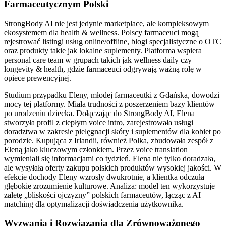
Farmaceutycznym Polski
StrongBody AI nie jest jedynie marketplace, ale kompleksowym
ekosystemem dla health & wellness. Polscy farmaceuci mogą
rejestrować listingi usług online/offline, blogi specjalistyczne o OTC
oraz produkty takie jak lokalne suplementy. Platforma wspiera
personal care team w grupach takich jak wellness daily czy
longevity & health, gdzie farmaceuci odgrywają ważną rolę w
opiece prewencyjnej.
Studium przypadku Eleny, młodej farmaceutki z Gdańska, dowodzi
mocy tej platformy. Miała trudności z poszerzeniem bazy klientów
po urodzeniu dziecka. Dołączając do StrongBody AI, Elena
stworzyła profil z ciepłym voice intro, zarejestrowała usługi
doradztwa w zakresie pielęgnacji skóry i suplementów dla kobiet po
porodzie. Kupująca z Irlandii, również Polka, zbudowała zespół z
Eleną jako kluczowym członkiem. Przez voice translation
wymieniali się informacjami co tydzień. Elena nie tylko doradzała,
ale wysyłała oferty zakupu polskich produktów wysokiej jakości. W
efekcie dochody Eleny wzrosły dwukrotnie, a klientka odczuła
głębokie zrozumienie kulturowe. Analiza: model ten wykorzystuje
zaletę „bliskości ojczyzny” polskich farmaceutów, łącząc z AI
matching dla optymalizacji doświadczenia użytkownika.
Wyzwania i Rozwiązania dla Zrównoważonego