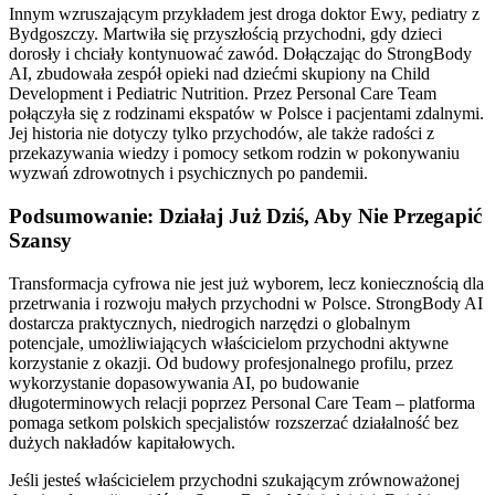
Innym wzruszającym przykładem jest droga doktor Ewy, pediatry z
Bydgoszczy. Martwiła się przyszłością przychodni, gdy dzieci
dorosły i chciały kontynuować zawód. Dołączając do StrongBody
AI, zbudowała zespół opieki nad dziećmi skupiony na Child
Development i Pediatric Nutrition. Przez Personal Care Team
połączyła się z rodzinami ekspatów w Polsce i pacjentami zdalnymi.
Jej historia nie dotyczy tylko przychodów, ale także radości z
przekazywania wiedzy i pomocy setkom rodzin w pokonywaniu
wyzwań zdrowotnych i psychicznych po pandemii.
Podsumowanie: Działaj Już Dziś, Aby Nie Przegapić
Szansy
Transformacja cyfrowa nie jest już wyborem, lecz koniecznością dla
przetrwania i rozwoju małych przychodni w Polsce. StrongBody AI
dostarcza praktycznych, niedrogich narzędzi o globalnym
potencjale, umożliwiających właścicielom przychodni aktywne
korzystanie z okazji. Od budowy profesjonalnego profilu, przez
wykorzystanie dopasowywania AI, po budowanie
długoterminowych relacji poprzez Personal Care Team – platforma
pomaga setkom polskich specjalistów rozszerzać działalność bez
dużych nakładów kapitałowych.
Jeśli jesteś właścicielem przychodni szukającym zrównoważonej