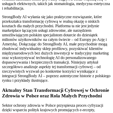
usługach elektwnych, takich jak stomatologia, medycyna estetyczna
i rehabilitacja.
StrongBody AI wyłania się jako praktyczne rozwiązanie, które
przekształca transformację cyfrową w realną okazję o niskich
kosztach dla małych przychodni. Platforma ta nie jest jedynie
marketplace łączącym usługi zdrowotne, ale narzędziem
umożliwiającym polskim specjalistom dotarcie do dziesiątek
milionów użytkowników na całym świecie – od Europy po Azję i
Amerykę. Dołączając do StrongBody AI, małe przychodnie mogą
zbudować indywidualny sklep profilowy, pozyskiwać klientów
międzynarodowych bez dużych inwestycji w tradycyjny marketing
oraz wykorzystywać technologię AI do personalizowanego
dopasowywania i bezpiecznych transakcji. Niniejszy artykuł
szczegółowo analizuje aspekty tej transformacji cyfrowej – od
rzeczywistych wyzwań po konkretne korzyści wynikające z
integracji StrongBody AI – poprzez autentyczne historie z polskiego
rynku i przykłady ilustrujące.
Aktualny Stan Transformacji Cyfrowej w Ochronie
Zdrowia w Polsce oraz Rola Małych Przychodni
Sektor ochrony zdrowia w Polsce przyspiesza proces cyfryzacji
dzięki wsparciu polityk krajowych promujących e-recepty,