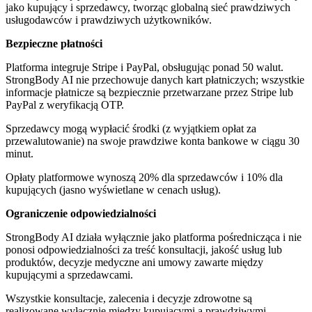
jako kupujący i sprzedawcy, tworząc globalną sieć prawdziwych
usługodawców i prawdziwych użytkowników.
Bezpieczne płatności
Platforma integruje Stripe i PayPal, obsługując ponad 50 walut.
StrongBody AI nie przechowuje danych kart płatniczych; wszystkie
informacje płatnicze są bezpiecznie przetwarzane przez Stripe lub
PayPal z weryfikacją OTP.
Sprzedawcy mogą wypłacić środki (z wyjątkiem opłat za
przewalutowanie) na swoje prawdziwe konta bankowe w ciągu 30
minut.
Opłaty platformowe wynoszą 20% dla sprzedawców i 10% dla
kupujących (jasno wyświetlane w cenach usług).
Ograniczenie odpowiedzialności
StrongBody AI działa wyłącznie jako platforma pośrednicząca i nie
ponosi odpowiedzialności za treść konsultacji, jakość usług lub
produktów, decyzje medyczne ani umowy zawarte między
kupującymi a sprzedawcami.
Wszystkie konsultacje, zalecenia i decyzje zdrowotne są
realizowane wyłącznie między kupującymi a prawdziwymi