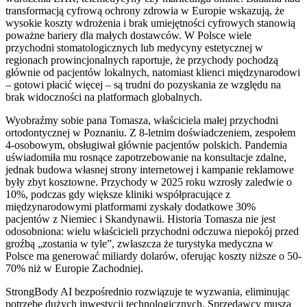
transformacją cyfrową ochrony zdrowia w Europie wskazują, że
wysokie koszty wdrożenia i brak umiejętności cyfrowych stanowią
poważne bariery dla małych dostawców. W Polsce wiele
przychodni stomatologicznych lub medycyny estetycznej w
regionach prowincjonalnych raportuje, że przychody pochodzą
głównie od pacjentów lokalnych, natomiast klienci międzynarodowi
– gotowi płacić więcej – są trudni do pozyskania ze względu na
brak widoczności na platformach globalnych.
Wyobraźmy sobie pana Tomasza, właściciela małej przychodni
ortodontycznej w Poznaniu. Z 8-letnim doświadczeniem, zespołem
4-osobowym, obsługiwał głównie pacjentów polskich. Pandemia
uświadomiła mu rosnące zapotrzebowanie na konsultacje zdalne,
jednak budowa własnej strony internetowej i kampanie reklamowe
były zbyt kosztowne. Przychody w 2025 roku wzrosły zaledwie o
10%, podczas gdy większe kliniki współpracujące z
międzynarodowymi platformami zyskały dodatkowe 30%
pacjentów z Niemiec i Skandynawii. Historia Tomasza nie jest
odosobniona: wielu właścicieli przychodni odczuwa niepokój przed
groźbą „zostania w tyle”, zwłaszcza że turystyka medyczna w
Polsce ma generować miliardy dolarów, oferując koszty niższe o 50-
70% niż w Europie Zachodniej.
StrongBody AI bezpośrednio rozwiązuje te wyzwania, eliminując
potrzebę dużych inwestycji technologicznych. Sprzedawcy muszą