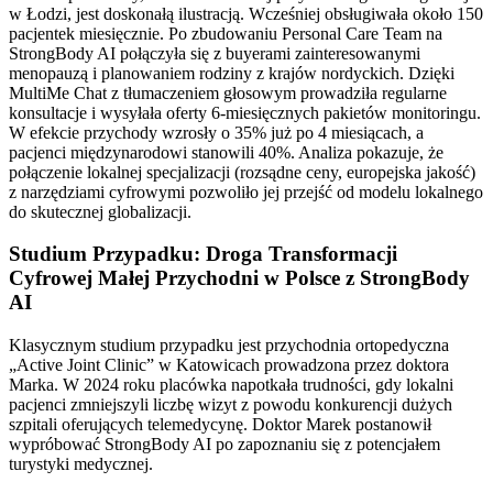
w Łodzi, jest doskonałą ilustracją. Wcześniej obsługiwała około 150
pacjentek miesięcznie. Po zbudowaniu Personal Care Team na
StrongBody AI połączyła się z buyerami zainteresowanymi
menopauzą i planowaniem rodziny z krajów nordyckich. Dzięki
MultiMe Chat z tłumaczeniem głosowym prowadziła regularne
konsultacje i wysyłała oferty 6-miesięcznych pakietów monitoringu.
W efekcie przychody wzrosły o 35% już po 4 miesiącach, a
pacjenci międzynarodowi stanowili 40%. Analiza pokazuje, że
połączenie lokalnej specjalizacji (rozsądne ceny, europejska jakość)
z narzędziami cyfrowymi pozwoliło jej przejść od modelu lokalnego
do skutecznej globalizacji.
Studium Przypadku: Droga Transformacji
Cyfrowej Małej Przychodni w Polsce z StrongBody
AI
Klasycznym studium przypadku jest przychodnia ortopedyczna
„Active Joint Clinic” w Katowicach prowadzona przez doktora
Marka. W 2024 roku placówka napotkała trudności, gdy lokalni
pacjenci zmniejszyli liczbę wizyt z powodu konkurencji dużych
szpitali oferujących telemedycynę. Doktor Marek postanowił
wypróbować StrongBody AI po zapoznaniu się z potencjałem
turystyki medycznej.