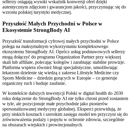
sellerzy osiągają wysoki wskaźnik konwersji ofert dzięki
autentycznym zdjęciom i gwarancjom jakości, przyczyniając się do
wzrostu polskiej turystyki medycznej.
Przyszłość Małych Przychodni w Polsce w
Ekosystemie StrongBody AI
Przyszłość transformacji cyfrowej małych przychodni w Polsce
polega na maksymalnym wykorzystaniu kompleksowego
ekosystemu StrongBody AI. Oprócz usług podstawowych sellerzy
mogą dołączyć do programu Organization Partner przy większej
skali lub affiliate, polecając kolegów i zarabiając stabilne prowizje.
Platforma wspiera również blogi specjalistyczne, umożliwiając
lekarzom dzielenie się wiedzą z zakresu Lifestyle Medicine czy
Sports Medicine – dziedzin gorących w Europie – co generuje
organiczny ruch i buduje zaufanie.
W kontekście dalszych inwestycji Polski w digital health do 2030
roku dołączenie do StrongBody AI nie tylko chroni przed zostaniem
w tyle, ale pozycjonuje małe przychodnie jako pionierów
spersonalizowanej medycyny globalnej. Eksperci przewidują, że
przy niskich kosztach i szerokim zasięgu model ten przyczyni się do
zrównoważenia podaży i popytu w ochronie zdrowia, szczególnie
na obszarach wiejskich i prowincjonalnych.