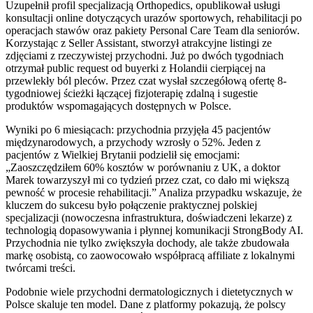
Uzupełnił profil specjalizacją Orthopedics, opublikował usługi
konsultacji online dotyczących urazów sportowych, rehabilitacji po
operacjach stawów oraz pakiety Personal Care Team dla seniorów.
Korzystając z Seller Assistant, stworzył atrakcyjne listingi ze
zdjęciami z rzeczywistej przychodni. Już po dwóch tygodniach
otrzymał public request od buyerki z Holandii cierpiącej na
przewlekły ból pleców. Przez czat wysłał szczegółową ofertę 8-
tygodniowej ścieżki łączącej fizjoterapię zdalną i sugestie
produktów wspomagających dostępnych w Polsce.
Wyniki po 6 miesiącach: przychodnia przyjęła 45 pacjentów
międzynarodowych, a przychody wzrosły o 52%. Jeden z
pacjentów z Wielkiej Brytanii podzielił się emocjami:
„Zaoszczędziłem 60% kosztów w porównaniu z UK, a doktor
Marek towarzyszył mi co tydzień przez czat, co dało mi większą
pewność w procesie rehabilitacji.” Analiza przypadku wskazuje, że
kluczem do sukcesu było połączenie praktycznej polskiej
specjalizacji (nowoczesna infrastruktura, doświadczeni lekarze) z
technologią dopasowywania i płynnej komunikacji StrongBody AI.
Przychodnia nie tylko zwiększyła dochody, ale także zbudowała
markę osobistą, co zaowocowało współpracą affiliate z lokalnymi
twórcami treści.
Podobnie wiele przychodni dermatologicznych i dietetycznych w
Polsce skaluje ten model. Dane z platformy pokazują, że polscy