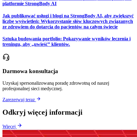
platformie StrongBody AI
Jak publikować usługi i blogi na StrongBody AI, aby zwiększyć
liczbę wyświetleń: Wykorzystanie słów kluczowych związanych
ze zdrowiem do dotarcia do pacjentów na całym świecie
Sztuka budowania portfolio: Pokazywanie wyników leczenia i
treningu, aby „uwieść” klientów.
Darmowa konsultacja
Uzyskaj spersonalizowaną poradę zdrowotną od naszej
profesjonalnej sieci medycznej.
Zarezerwuj teraz
Odkryj więcej informacji
Więcej