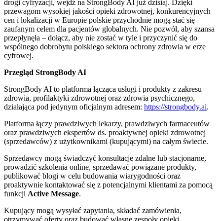
drogi cyfryzacji, wejdź na StrongBody AI już dzisiaj. Dzięki
przewagom wysokiej jakości opieki zdrowotnej, konkurencyjnych
cen i lokalizacji w Europie polskie przychodnie mogą stać się
zaufanym celem dla pacjentów globalnych. Nie pozwól, aby szansa
przepłynęła – dołącz, aby nie zostać w tyle i przyczynić się do
wspólnego dobrobytu polskiego sektora ochrony zdrowia w erze
cyfrowej.
Przegląd StrongBody AI
StrongBody AI to platforma łącząca usługi i produkty z zakresu
zdrowia, profilaktyki zdrowotnej oraz zdrowia psychicznego,
działająca pod jedynym oficjalnym adresem:
https://strongbody.ai
.
Platforma łączy prawdziwych lekarzy, prawdziwych farmaceutów
oraz prawdziwych ekspertów ds. proaktywnej opieki zdrowotnej
(sprzedawców) z użytkownikami (kupującymi) na całym świecie.
Sprzedawcy mogą świadczyć konsultacje zdalne lub stacjonarne,
prowadzić szkolenia online, sprzedawać powiązane produkty,
publikować blogi w celu budowania wiarygodności oraz
proaktywnie kontaktować się z potencjalnymi klientami za pomocą
funkcji
Active Message
.
Kupujący mogą wysyłać zapytania, składać zamówienia,
otrzymywać oferty oraz budować własne zespoły opieki