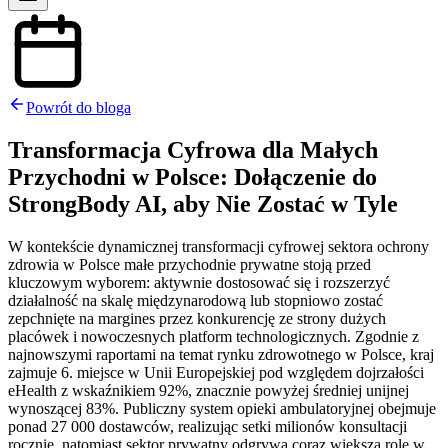
Powrót do bloga
Transformacja Cyfrowa dla Małych
Przychodni w Polsce: Dołączenie do
StrongBody AI, aby Nie Zostać w Tyle
W kontekście dynamicznej transformacji cyfrowej sektora ochrony
zdrowia w Polsce małe przychodnie prywatne stoją przed
kluczowym wyborem: aktywnie dostosować się i rozszerzyć
działalność na skalę międzynarodową lub stopniowo zostać
zepchnięte na margines przez konkurencję ze strony dużych
placówek i nowoczesnych platform technologicznych. Zgodnie z
najnowszymi raportami na temat rynku zdrowotnego w Polsce, kraj
zajmuje 6. miejsce w Unii Europejskiej pod względem dojrzałości
eHealth z wskaźnikiem 92%, znacznie powyżej średniej unijnej
wynoszącej 83%. Publiczny system opieki ambulatoryjnej obejmuje
ponad 27 000 dostawców, realizując setki milionów konsultacji
rocznie, natomiast sektor prywatny odgrywa coraz większą rolę w