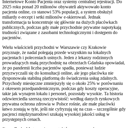
Internetowe Konto Pacjenta oraz systemy centralnej rejestracji. Do
2025 roku ponad 20 milionów obywateli aktywowało konto
pacjenta online, co stanowi 53% populacji, a system obsłużył
miliardy e-recept i setki milionów e-skierowań. Jednak
transformacja ta koncentruje się głównie na dużych placówkach
publicznych, podczas gdy małe przychodnie prywatne napotykają
trudności związane z zasobami technologicznymi i dostępem do
pacjentów.
Wielu właścicieli przychodni w Warszawie czy Krakowie
przyznaje, że nadal polegają przede wszystkim na lokalnych
pacjentach i poleceniach ustnych. Jeden z lekarzy rodzinnych
prowadzących małą przychodnię na obrzeżach Gdańska opowiadał,
że po pandemii liczba pacjentów spadła, ponieważ ludzie
przyzwyczaili się do konsultacji online, ale jego placówka nie
dysponowała stabilną platformą do świadczenia usług zdalnych.
Przychody miesięczne zmniejszyły się o około 25% w porównaniu
z okresem przedpandemicznym, podczas gdy koszty operacyjne,
takie jak wynajem lokalu i personel, pozostały wysokie. Ta historia
odzwierciedla szerszą rzeczywistość: według danych rynkowych
prywatna ochrona zdrowia w Polsce rośnie, ale małe placówki
łatwo zostają w tyle, jeśli nie cyfryzują się na czas – szczególnie gdy
pacjenci międzynarodowi szukają wysokiej jakości usług w
przystępnych cenach.