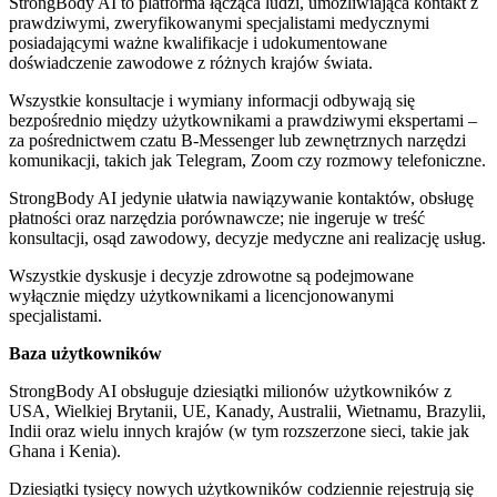
StrongBody AI to platforma łącząca ludzi, umożliwiająca kontakt z
prawdziwymi, zweryfikowanymi specjalistami medycznymi
posiadającymi ważne kwalifikacje i udokumentowane
doświadczenie zawodowe z różnych krajów świata.
Wszystkie konsultacje i wymiany informacji odbywają się
bezpośrednio między użytkownikami a prawdziwymi ekspertami –
za pośrednictwem czatu B-Messenger lub zewnętrznych narzędzi
komunikacji, takich jak Telegram, Zoom czy rozmowy telefoniczne.
StrongBody AI jedynie ułatwia nawiązywanie kontaktów, obsługę
płatności oraz narzędzia porównawcze; nie ingeruje w treść
konsultacji, osąd zawodowy, decyzje medyczne ani realizację usług.
Wszystkie dyskusje i decyzje zdrowotne są podejmowane
wyłącznie między użytkownikami a licencjonowanymi
specjalistami.
Baza użytkowników
StrongBody AI obsługuje dziesiątki milionów użytkowników z
USA, Wielkiej Brytanii, UE, Kanady, Australii, Wietnamu, Brazylii,
Indii oraz wielu innych krajów (w tym rozszerzone sieci, takie jak
Ghana i Kenia).
Dziesiątki tysięcy nowych użytkowników codziennie rejestrują się