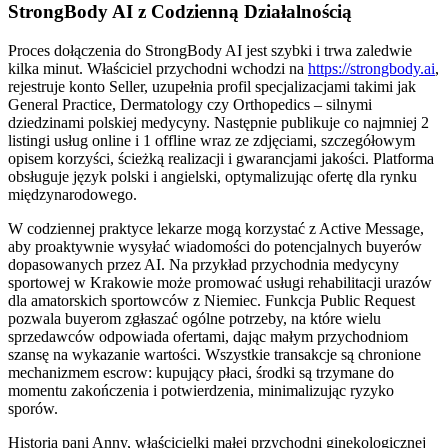
StrongBody AI z Codzienną Działalnością
Proces dołączenia do StrongBody AI jest szybki i trwa zaledwie
kilka minut. Właściciel przychodni wchodzi na
https://strongbody.ai
,
rejestruje konto Seller, uzupełnia profil specjalizacjami takimi jak
General Practice, Dermatology czy Orthopedics – silnymi
dziedzinami polskiej medycyny. Następnie publikuje co najmniej 2
listingi usług online i 1 offline wraz ze zdjęciami, szczegółowym
opisem korzyści, ścieżką realizacji i gwarancjami jakości. Platforma
obsługuje język polski i angielski, optymalizując ofertę dla rynku
międzynarodowego.
W codziennej praktyce lekarze mogą korzystać z Active Message,
aby proaktywnie wysyłać wiadomości do potencjalnych buyerów
dopasowanych przez AI. Na przykład przychodnia medycyny
sportowej w Krakowie może promować usługi rehabilitacji urazów
dla amatorskich sportowców z Niemiec. Funkcja Public Request
pozwala buyerom zgłaszać ogólne potrzeby, na które wielu
sprzedawców odpowiada ofertami, dając małym przychodniom
szansę na wykazanie wartości. Wszystkie transakcje są chronione
mechanizmem escrow: kupujący płaci, środki są trzymane do
momentu zakończenia i potwierdzenia, minimalizując ryzyko
sporów.
Historia pani Anny, właścicielki małej przychodni ginekologicznej