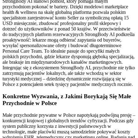
StrongBody AI stanowi pomost, który pomaga małym
przychodniom pokonać te bariery. Dzięki modelowi marketplace
health & wellness na skalę globalną platforma pozwala polskim
specjalistom zarejestrować konto Seller za symboliczną opłatą 15
USD miesięcznie, zbudować profesjonalny profil sklepowy i
dotrzeć do użytkowników z ponad 50 krajów. W przeciwieństwie
do tradycyjnych platform rezerwacyjnych StrongBody AI podkreśla
proaktywność: lekarze mogą odbierać zapytania od buyerów,
wysyłać spersonalizowane oferty i budować długoterminowe
Personal Care Team. To idealnie pasuje do specyfiki małych
polskich przychodni, gdzie lekarze dysponują głęboką specjalizacją,
ale brakuje im międzynarodowych kanałów marketingowych.
Integrując się z ekosystemem StrongBody AI, przychodnie nie tylko
zatrzymują pacjentów lokalnych, ale także wchodzą w sektor
turystyki medycznej – dziedzinę dynamicznie rozwijającą się w
Polsce z potencjałem setek tysięcy pacjentów medycznych rocznie.
Konkretne Wyzwania, z Jakimi Borykają Się Małe
Przychodnie w Polsce
Małe przychodnie prywatne w Polsce napotykają podwójną presję –
konkurencji krajowej i globalnych trendów cyfryzacji. Podczas gdy
system publiczny korzysta z inwestycji państwowych w
technologie, małe placówki muszą samodzielnie pokrywać koszty
wdrożenia EHR, telemedycyny czy marketingu online. Badania nad