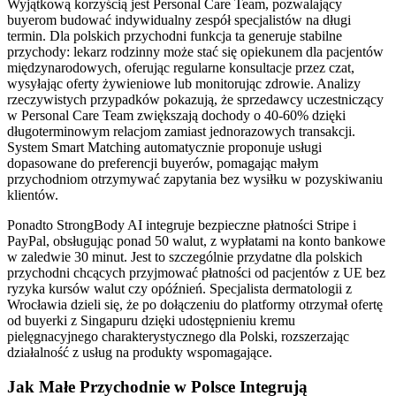
Wyjątkową korzyścią jest Personal Care Team, pozwalający
buyerom budować indywidualny zespół specjalistów na długi
termin. Dla polskich przychodni funkcja ta generuje stabilne
przychody: lekarz rodzinny może stać się opiekunem dla pacjentów
międzynarodowych, oferując regularne konsultacje przez czat,
wysyłając oferty żywieniowe lub monitorując zdrowie. Analizy
rzeczywistych przypadków pokazują, że sprzedawcy uczestniczący
w Personal Care Team zwiększają dochody o 40-60% dzięki
długoterminowym relacjom zamiast jednorazowych transakcji.
System Smart Matching automatycznie proponuje usługi
dopasowane do preferencji buyerów, pomagając małym
przychodniom otrzymywać zapytania bez wysiłku w pozyskiwaniu
klientów.
Ponadto StrongBody AI integruje bezpieczne płatności Stripe i
PayPal, obsługując ponad 50 walut, z wypłatami na konto bankowe
w zaledwie 30 minut. Jest to szczególnie przydatne dla polskich
przychodni chcących przyjmować płatności od pacjentów z UE bez
ryzyka kursów walut czy opóźnień. Specjalista dermatologii z
Wrocławia dzieli się, że po dołączeniu do platformy otrzymał ofertę
od buyerki z Singapuru dzięki udostępnieniu kremu
pielęgnacyjnego charakterystycznego dla Polski, rozszerzając
działalność z usług na produkty wspomagające.
Jak Małe Przychodnie w Polsce Integrują