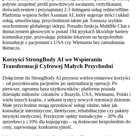
jedynie uzupełnić profil prawdziwym awatarem, certyfikatami,
doświadczeniem i przynajmniej 2-3 listingami usług online/offline.
Platforma wspiera Seller Assistant AI, który sugeruje treści i układ
usług, umożliwiając przychodniom takim jak Tomasza szybkie
uruchomienie globalnego sklepu. Ponadto funkcja MultiMe Chat z
tłumaczeniem głosowym w ponad 194 językach likwiduje bariery
komunikacyjne, pozwalając polskim lekarzom na bezpośrednie
konsultacje z pacjentami z USA czy Wietnamu bez zatrudniania
tłumacza.
Korzyści StrongBody AI we Wspieraniu
Transformacji Cyfrowej Małych Przychodni
Dołączenie do StrongBody AI przynosi wielowymiarowe korzyści
– od pozyskiwania pacjentów po optymalizację operacji. Po
pierwsze, ogromna baza użytkowników: platforma posiada
dziesiątki milionów członków z Brazylii, USA, Wietnamu, Polski i
wielu innych krajów, z setkami tysięcy nowych rejestracji dziennie.
Małe przychodnie mogą sprzedawać usługi zdalne, takie jak
konsultacje internistyczne, dietetyczne, rehabilitacyjne czy pakiety
turystyki medycznej. Przejrzyste opłaty transakcyjne – 20% dla
sprzedawcy i 10% dla kupującego – są dodawane bezpośrednio do
ceny, zapewniając konkurencyjność.