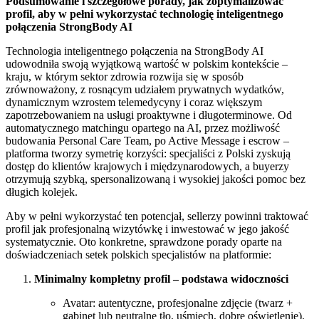
Podsumowanie i szczegółowe porady, jak zoptymalizować
profil, aby w pełni wykorzystać technologię inteligentnego
połączenia StrongBody AI
Technologia inteligentnego połączenia na StrongBody AI
udowodniła swoją wyjątkową wartość w polskim kontekście –
kraju, w którym sektor zdrowia rozwija się w sposób
zrównoważony, z rosnącym udziałem prywatnych wydatków,
dynamicznym wzrostem telemedycyny i coraz większym
zapotrzebowaniem na usługi proaktywne i długoterminowe. Od
automatycznego matchingu opartego na AI, przez możliwość
budowania Personal Care Team, po Active Message i escrow –
platforma tworzy symetrię korzyści: specjaliści z Polski zyskują
dostęp do klientów krajowych i międzynarodowych, a buyerzy
otrzymują szybką, spersonalizowaną i wysokiej jakości pomoc bez
długich kolejek.
Aby w pełni wykorzystać ten potencjał, sellerzy powinni traktować
profil jak profesjonalną wizytówkę i inwestować w jego jakość
systematycznie. Oto konkretne, sprawdzone porady oparte na
doświadczeniach setek polskich specjalistów na platformie:
Minimalny kompletny profil – podstawa widoczności
Avatar: autentyczne, profesjonalne zdjęcie (twarz +
gabinet lub neutralne tło, uśmiech, dobre oświetlenie).