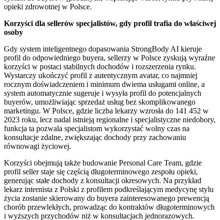
opieki zdrowotnej w Polsce.
Korzyści dla sellerów specjalistów, gdy profil trafia do właściwej
osoby
Gdy system inteligentnego dopasowania StrongBody AI kieruje
profil do odpowiedniego buyera, sellerzy w Polsce zyskują wyraźne
korzyści w postaci stabilnych dochodów i rozszerzenia rynku.
Wystarczy ukończyć profil z autentycznym avatar, co najmniej
rocznym doświadczeniem i minimum dwiema usługami online, a
system automatycznie sugeruje i wysyła profil do potencjalnych
buyerów, umożliwiając sprzedaż usług bez skomplikowanego
marketingu. W Polsce, gdzie liczba lekarzy wzrosła do 141 452 w
2023 roku, lecz nadal istnieją regionalne i specjalistyczne niedobory,
funkcja ta pozwala specjalistom wykorzystać wolny czas na
konsultacje zdalne, zwiększając dochody przy zachowaniu
równowagi życiowej.
Korzyści obejmują także budowanie Personal Care Team, gdzie
profil seller staje się częścią długoterminowego zespołu opieki,
generując stałe dochody z konsultacji okresowych. Na przykład
lekarz internista z Polski z profilem podkreślającym medycynę stylu
życia zostanie skierowany do buyera zainteresowanego prewencją
chorób przewlekłych, prowadząc do kontraktów długoterminowych
i wyższych przychodów niż w konsultacjach jednorazowych.