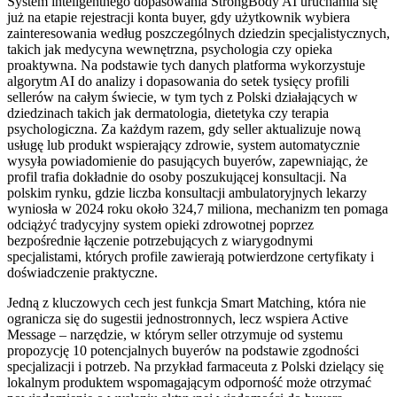
System inteligentnego dopasowania StrongBody AI uruchamia się
już na etapie rejestracji konta buyer, gdy użytkownik wybiera
zainteresowania według poszczególnych dziedzin specjalistycznych,
takich jak medycyna wewnętrzna, psychologia czy opieka
proaktywna. Na podstawie tych danych platforma wykorzystuje
algorytm AI do analizy i dopasowania do setek tysięcy profili
sellerów na całym świecie, w tym tych z Polski działających w
dziedzinach takich jak dermatologia, dietetyka czy terapia
psychologiczna. Za każdym razem, gdy seller aktualizuje nową
usługę lub produkt wspierający zdrowie, system automatycznie
wysyła powiadomienie do pasujących buyerów, zapewniając, że
profil trafia dokładnie do osoby poszukującej konsultacji. Na
polskim rynku, gdzie liczba konsultacji ambulatoryjnych lekarzy
wyniosła w 2024 roku około 324,7 miliona, mechanizm ten pomaga
odciążyć tradycyjny system opieki zdrowotnej poprzez
bezpośrednie łączenie potrzebujących z wiarygodnymi
specjalistami, których profile zawierają potwierdzone certyfikaty i
doświadczenie praktyczne.
Jedną z kluczowych cech jest funkcja Smart Matching, która nie
ogranicza się do sugestii jednostronnych, lecz wspiera Active
Message – narzędzie, w którym seller otrzymuje od systemu
propozycję 10 potencjalnych buyerów na podstawie zgodności
specjalizacji i potrzeb. Na przykład farmaceuta z Polski dzielący się
lokalnym produktem wspomagającym odporność może otrzymać