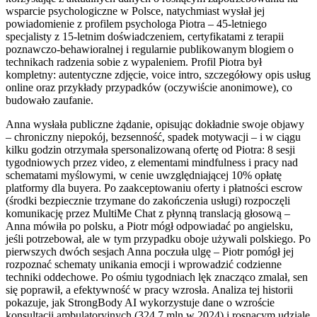
wsparcie psychologiczne w Polsce, natychmiast wysłał jej
powiadomienie z profilem psychologa Piotra – 45-letniego
specjalisty z 15-letnim doświadczeniem, certyfikatami z terapii
poznawczo-behawioralnej i regularnie publikowanym blogiem o
technikach radzenia sobie z wypaleniem. Profil Piotra był
kompletny: autentyczne zdjęcie, voice intro, szczegółowy opis usług
online oraz przykłady przypadków (oczywiście anonimowe), co
budowało zaufanie.
Anna wysłała publiczne żądanie, opisując dokładnie swoje objawy
– chroniczny niepokój, bezsenność, spadek motywacji – i w ciągu
kilku godzin otrzymała spersonalizowaną ofertę od Piotra: 8 sesji
tygodniowych przez video, z elementami mindfulness i pracy nad
schematami myślowymi, w cenie uwzględniającej 10% opłatę
platformy dla buyera. Po zaakceptowaniu oferty i płatności escrow
(środki bezpiecznie trzymane do zakończenia usługi) rozpoczęli
komunikację przez MultiMe Chat z płynną translacją głosową –
Anna mówiła po polsku, a Piotr mógł odpowiadać po angielsku,
jeśli potrzebował, ale w tym przypadku oboje używali polskiego. Po
pierwszych dwóch sesjach Anna poczuła ulgę – Piotr pomógł jej
rozpoznać schematy unikania emocji i wprowadzić codzienne
techniki oddechowe. Po ośmiu tygodniach lęk znacząco zmalał, sen
się poprawił, a efektywność w pracy wzrosła. Analiza tej historii
pokazuje, jak StrongBody AI wykorzystuje dane o wzroście
konsultacji ambulatoryjnych (324,7 mln w 2024) i rosnącym udziale