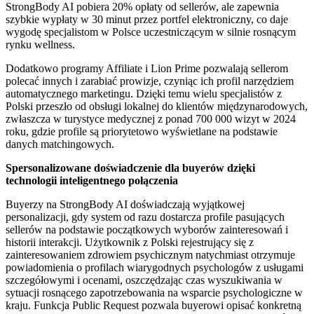
StrongBody AI pobiera 20% opłaty od sellerów, ale zapewnia
szybkie wypłaty w 30 minut przez portfel elektroniczny, co daje
wygodę specjalistom w Polsce uczestniczącym w silnie rosnącym
rynku wellness.
Dodatkowo programy Affiliate i Lion Prime pozwalają sellerom
polecać innych i zarabiać prowizje, czyniąc ich profil narzędziem
automatycznego marketingu. Dzięki temu wielu specjalistów z
Polski przeszło od obsługi lokalnej do klientów międzynarodowych,
zwłaszcza w turystyce medycznej z ponad 700 000 wizyt w 2024
roku, gdzie profile są priorytetowo wyświetlane na podstawie
danych matchingowych.
Spersonalizowane doświadczenie dla buyerów dzięki
technologii inteligentnego połączenia
Buyerzy na StrongBody AI doświadczają wyjątkowej
personalizacji, gdy system od razu dostarcza profile pasujących
sellerów na podstawie początkowych wyborów zainteresowań i
historii interakcji. Użytkownik z Polski rejestrujący się z
zainteresowaniem zdrowiem psychicznym natychmiast otrzymuje
powiadomienia o profilach wiarygodnych psychologów z usługami
szczegółowymi i ocenami, oszczędzając czas wyszukiwania w
sytuacji rosnącego zapotrzebowania na wsparcie psychologiczne w
kraju. Funkcja Public Request pozwala buyerowi opisać konkretną