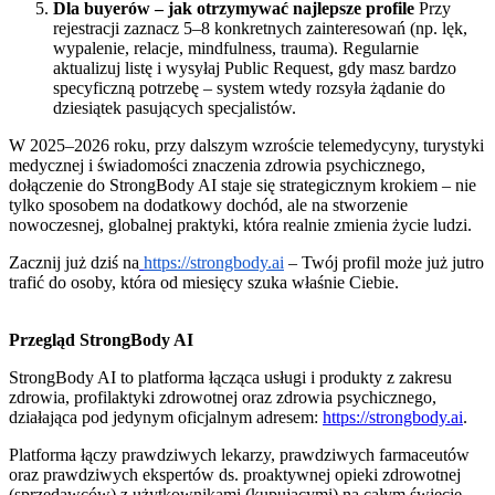
Dla buyerów – jak otrzymywać najlepsze profile
Przy
rejestracji zaznacz 5–8 konkretnych zainteresowań (np. lęk,
wypalenie, relacje, mindfulness, trauma). Regularnie
aktualizuj listę i wysyłaj Public Request, gdy masz bardzo
specyficzną potrzebę – system wtedy rozsyła żądanie do
dziesiątek pasujących specjalistów.
W 2025–2026 roku, przy dalszym wzroście telemedycyny, turystyki
medycznej i świadomości znaczenia zdrowia psychicznego,
dołączenie do StrongBody AI staje się strategicznym krokiem – nie
tylko sposobem na dodatkowy dochód, ale na stworzenie
nowoczesnej, globalnej praktyki, która realnie zmienia życie ludzi.
Zacznij już dziś na
https://strongbody.ai
– Twój profil może już jutro
trafić do osoby, która od miesięcy szuka właśnie Ciebie.
Przegląd StrongBody AI
StrongBody AI to platforma łącząca usługi i produkty z zakresu
zdrowia, profilaktyki zdrowotnej oraz zdrowia psychicznego,
działająca pod jedynym oficjalnym adresem:
https://strongbody.ai
.
Platforma łączy prawdziwych lekarzy, prawdziwych farmaceutów
oraz prawdziwych ekspertów ds. proaktywnej opieki zdrowotnej
(sprzedawców) z użytkownikami (kupującymi) na całym świecie.