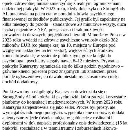
opieki zdrowotnej musiał zmierzyć się z realnymi ograniczeniami
codziennej praktyki. W 2023 roku, kiedy dołączyła do StrongBody
AI, pracowała na pełen etat w poradni zdrowia psychicznego
finansowanej ze środków publicznych. Jej grafik był zapełniony na
kilka miesięcy do przodu – standardowe 20-minutowe wizyty, duża
liczba pacjentów z NFZ, presja czasu i brak możliwości
prowadzenia dłuższych, pogłębionych terapii. Mimo że w Polsce w
2023 roku wydatki na zdrowie psychiczne wyniosły około 382
milionów EUR (co plasuje kraj na 10. miejscu w Europie pod
względem nakładów na ten sektor), większość tych środków
koncentrowała się w systemie publicznym, gdzie kolejki do
psychologa i psychiatry sięgały nawet 6–12 miesięcy. Prywatna
praktyka Katarzyny ograniczała się do kilku godzin tygodniowo –
głównie klienci poleceni przez znajomych lub znalezieni przez
portale ogłoszeniowe, co dawało niestabilny i stosunkowo niski
dochód dodatkowy.
Punkt zwrotny nastąpił, gdy Katarzyna dowiedziała się o
StrongBody AI od koleżanki psycholożki, która zaczęła korzystać z
platformy do konsultacji międzynarodowych. W lutym 2023 roku
Katarzyna zarejestrowała się jako seller. Proces był prosty, ale
wymagał świadomego podejścia: wypełniła dane osobowe, dodała
autentyczne zdjęcie (uśmiechnięta, w gabinecie z roślinami i
dyplomami w tle), napisała profesjonalny opis doświadczenia (15 lat
praktyki, specjalizacja w terapii traumy i zaburzeniach lękowo-