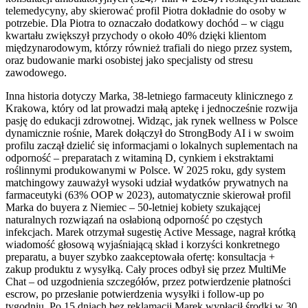
telemedycyny, aby skierować profil Piotra dokładnie do osoby w
potrzebie. Dla Piotra to oznaczało dodatkowy dochód – w ciągu
kwartału zwiększył przychody o około 40% dzięki klientom
międzynarodowym, którzy również trafiali do niego przez system,
oraz budowanie marki osobistej jako specjalisty od stresu
zawodowego.
Inna historia dotyczy Marka, 38-letniego farmaceuty klinicznego z
Krakowa, który od lat prowadzi małą aptekę i jednocześnie rozwija
pasję do edukacji zdrowotnej. Widząc, jak rynek wellness w Polsce
dynamicznie rośnie, Marek dołączył do StrongBody AI i w swoim
profilu zaczął dzielić się informacjami o lokalnych suplementach na
odporność – preparatach z witaminą D, cynkiem i ekstraktami
roślinnymi produkowanymi w Polsce. W 2025 roku, gdy system
matchingowy zauważył wysoki udział wydatków prywatnych na
farmaceutyki (63% OOP w 2023), automatycznie skierował profil
Marka do buyera z Niemiec – 50-letniej kobiety szukającej
naturalnych rozwiązań na osłabioną odporność po częstych
infekcjach. Marek otrzymał sugestię Active Message, nagrał krótką
wiadomość głosową wyjaśniającą skład i korzyści konkretnego
preparatu, a buyer szybko zaakceptowała ofertę: konsultacja +
zakup produktu z wysyłką. Cały proces odbył się przez MultiMe
Chat – od uzgodnienia szczegółów, przez potwierdzenie płatności
escrow, po przesłanie potwierdzenia wysyłki i follow-up po
tygodniu. Po 15 dniach bez reklamacji Marek wypłacił środki w 30