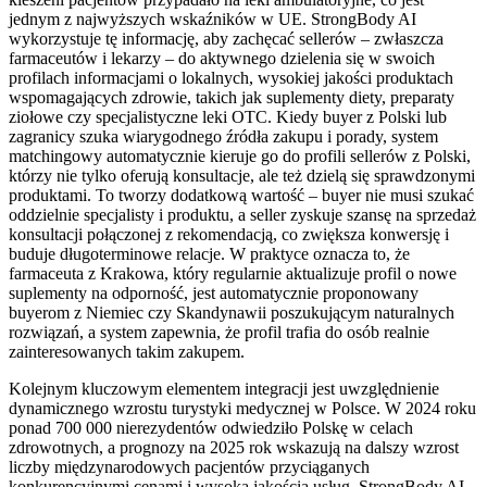
jednym z najwyższych wskaźników w UE. StrongBody AI
wykorzystuje tę informację, aby zachęcać sellerów – zwłaszcza
farmaceutów i lekarzy – do aktywnego dzielenia się w swoich
profilach informacjami o lokalnych, wysokiej jakości produktach
wspomagających zdrowie, takich jak suplementy diety, preparaty
ziołowe czy specjalistyczne leki OTC. Kiedy buyer z Polski lub
zagranicy szuka wiarygodnego źródła zakupu i porady, system
matchingowy automatycznie kieruje go do profili sellerów z Polski,
którzy nie tylko oferują konsultacje, ale też dzielą się sprawdzonymi
produktami. To tworzy dodatkową wartość – buyer nie musi szukać
oddzielnie specjalisty i produktu, a seller zyskuje szansę na sprzedaż
konsultacji połączonej z rekomendacją, co zwiększa konwersję i
buduje długoterminowe relacje. W praktyce oznacza to, że
farmaceuta z Krakowa, który regularnie aktualizuje profil o nowe
suplementy na odporność, jest automatycznie proponowany
buyerom z Niemiec czy Skandynawii poszukującym naturalnych
rozwiązań, a system zapewnia, że profil trafia do osób realnie
zainteresowanych takim zakupem.
Kolejnym kluczowym elementem integracji jest uwzględnienie
dynamicznego wzrostu turystyki medycznej w Polsce. W 2024 roku
ponad 700 000 nierezydentów odwiedziło Polskę w celach
zdrowotnych, a prognozy na 2025 rok wskazują na dalszy wzrost
liczby międzynarodowych pacjentów przyciąganych
konkurencyjnymi cenami i wysoką jakością usług. StrongBody AI