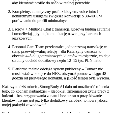
aby kierować profile do osób w realnej potrzebie.
Kompletny, autentyczny profil z blogiem, voice intro i
konkretnymi usługami zwiększa konwersję o 30–40% w
porównaniu do profili minimalnych.
Escrow + MultiMe Chat z translacją głosową budują zaufanie
i umożliwiają płynną komunikację nawet przy barierach
językowych.
Personal Care Team przekształca jednorazową transakcję w
stałą, przewidywalną relację – dla Katarzyny oznacza to
obecnie 4–5 długoterminowych klientów miesięcznie, co daje
stabilny dochód dodatkowy rzędu 12–15 tys. PLN netto.
Platforma realnie odciąża system publiczny – Tomasz nie
musiał stać w kolejce do NFZ, otrzymał pomoc w ciągu 48
godzin od pierwszego kontaktu, a jakość terapii była wysoka.
Katarzyna dziś mówi: „StrongBody AI dało mi możliwość robienia
tego, co kocham najbardziej – głębokiej, zmieniającej życie pracy z
ludźmi – bez rezygnowania z etatu i bez stresu o pozyskiwanie
klientów. To nie jest już tylko dodatkowy zarobek, to nowa jakość
mojej praktyki zawodowej”.