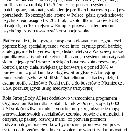
profilu shop za opłatą 15 USD/miesiąc, po czym system
matchingowy automatycznie kieruje profil do buyerów o pasujących
potrzebach. To szczególnie istotne w Polsce, gdzie rynek zdrowia
psychicznego osiągnął w 2023 roku około 382 milionów EUR i
plasuje się na 10. miejscu w Europie, pozwalając terapeutom
psychologicznym rozszerzać konsultacje zdalne.
Platforma nie tylko łączy, ale wspiera budowanie wiarygodności
poprzez blogi specjalistyczne i voice intro, czyniąc profil bardziej
atrakcyjnym dla buyerów. Specjalista dietetyki z Warszawy może
opublikować artykuł o dietetyce klinicznej, a system automatycznie
skieruje jego profil wraz z treścią do buyerów zainteresowanych
kontrolą masy ciała, zwiększając konwersję o ponad 30% w
porównaniu z profilami bez blogów. StrongBody AI integruje
tłumaczenie języka w MultiMe Chat, eliminując bariery, dzięki
czemu profile sellerów z Polski trafiają do buyerów z Niemiec czy
USA poszukujących usług medycyny tradycyjnej.
Rola StrongBody AI jest dodatkowo wzmocniona programem
Organization Partner dla szpitali i klinik w Polsce, z opłatą 6000
USD/rok (możliwa redukcja voucherami). Organizacje te mogą
wprowadzać swoich specjalistów, czerpiąc prowizje z transakcji i
otrzymując pakiety rozwoju marki, co pozwala profilom
indywidualnym pracowników być mocniej promowanym przez
system do buyerów globalnych, wspierając wzrost rynku prywatnej