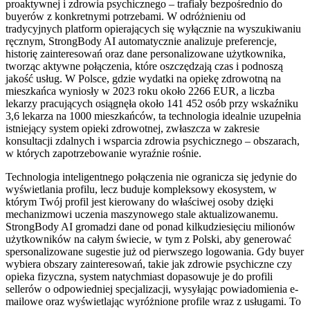
proaktywnej i zdrowia psychicznego – trafiały bezpośrednio do
buyerów z konkretnymi potrzebami. W odróżnieniu od
tradycyjnych platform opierających się wyłącznie na wyszukiwaniu
ręcznym, StrongBody AI automatycznie analizuje preferencje,
historię zainteresowań oraz dane personalizowane użytkownika,
tworząc aktywne połączenia, które oszczędzają czas i podnoszą
jakość usług. W Polsce, gdzie wydatki na opiekę zdrowotną na
mieszkańca wyniosły w 2023 roku około 2266 EUR, a liczba
lekarzy pracujących osiągnęła około 141 452 osób przy wskaźniku
3,6 lekarza na 1000 mieszkańców, ta technologia idealnie uzupełnia
istniejący system opieki zdrowotnej, zwłaszcza w zakresie
konsultacji zdalnych i wsparcia zdrowia psychicznego – obszarach,
w których zapotrzebowanie wyraźnie rośnie.
Technologia inteligentnego połączenia nie ogranicza się jedynie do
wyświetlania profilu, lecz buduje kompleksowy ekosystem, w
którym Twój profil jest kierowany do właściwej osoby dzięki
mechanizmowi uczenia maszynowego stale aktualizowanemu.
StrongBody AI gromadzi dane od ponad kilkudziesięciu milionów
użytkowników na całym świecie, w tym z Polski, aby generować
spersonalizowane sugestie już od pierwszego logowania. Gdy buyer
wybiera obszary zainteresowań, takie jak zdrowie psychiczne czy
opieka fizyczna, system natychmiast dopasowuje je do profili
sellerów o odpowiedniej specjalizacji, wysyłając powiadomienia e-
mailowe oraz wyświetlając wyróżnione profile wraz z usługami. To