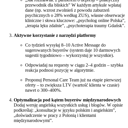
przewodnik dla bliskich” W każdym artykule wplataj
dane (np. wzrost zwolnień z powodu zaburzeń
psychicznych o 28% według ZUS), własne obserwacje
kliniczne i słowa kluczowe: „psycholog online Polska”,
„terapia lęku zdalnie”, „psychoterapia traumy Gdańsk”.
Aktywne korzystanie z narzędzi platformy
Co tydzień wysyłaj 8–10 Active Message do
sugerowanych buyerów (system daje 10 darmowych
sugestii tygodniowo – wykorzystuj je wszystkie).
Odpowiadaj na requesty w ciągu 2–4 godzin – szybka
reakcja podnosi pozycję w algorytmie.
Proponuj Personal Care Team już na etapie pierwszej
oferty – to zwiększa LTV (wartość klienta w czasie)
nawet o 300–400%.
Optymalizacja pod kątem buyerów międzynarodowych
Dodaj wersję angielską wszystkich usług i blogów. W opisie
podkreślaj: „konsultacje w języku polskim i angielskim”,
„doświadczenie w pracy z Polonią i klientami
międzynarodowymi”.