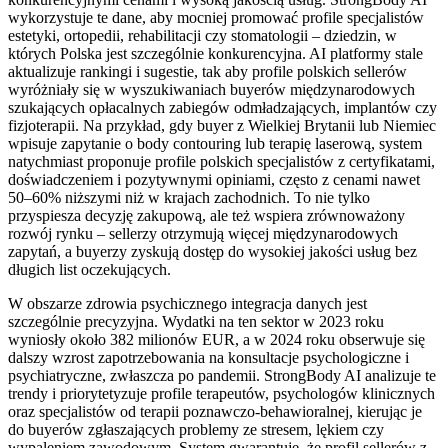
wykorzystuje te dane, aby mocniej promować profile specjalistów
estetyki, ortopedii, rehabilitacji czy stomatologii – dziedzin, w
których Polska jest szczególnie konkurencyjna. AI platformy stale
aktualizuje rankingi i sugestie, tak aby profile polskich sellerów
wyróżniały się w wyszukiwaniach buyerów międzynarodowych
szukających opłacalnych zabiegów odmładzających, implantów czy
fizjoterapii. Na przykład, gdy buyer z Wielkiej Brytanii lub Niemiec
wpisuje zapytanie o body contouring lub terapię laserową, system
natychmiast proponuje profile polskich specjalistów z certyfikatami,
doświadczeniem i pozytywnymi opiniami, często z cenami nawet
50–60% niższymi niż w krajach zachodnich. To nie tylko
przyspiesza decyzję zakupową, ale też wspiera zrównoważony
rozwój rynku – sellerzy otrzymują więcej międzynarodowych
zapytań, a buyerzy zyskują dostęp do wysokiej jakości usług bez
długich list oczekujących.
W obszarze zdrowia psychicznego integracja danych jest
szczególnie precyzyjna. Wydatki na ten sektor w 2023 roku
wyniosły około 382 milionów EUR, a w 2024 roku obserwuje się
dalszy wzrost zapotrzebowania na konsultacje psychologiczne i
psychiatryczne, zwłaszcza po pandemii. StrongBody AI analizuje te
trendy i priorytetyzuje profile terapeutów, psychologów klinicznych
oraz specjalistów od terapii poznawczo-behawioralnej, kierując je
do buyerów zgłaszających problemy ze stresem, lękiem czy
wypaleniem zawodowym. System gwarantuje, że profil sellerów z