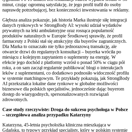
minut, czując ogromną satysfakcję, że jego profil trafił do osoby
naprawdę potrzebującej, bez konieczności inwestowania w reklamy.
Głębsza analiza pokazuje, jak historia Marka ilustruje siłę integracji
danych rynkowych w StrongBody AI: wysoki udział wydatków
prywatnych na leki ambulatoryjne oraz rosnąca popularność
produktów naturalnych w Europie Środkowej sprawiły, że profil
farmaceuty z Polski stał się atrakcyjny dla buyerów zagranicznych.
Dla Marka to oznaczało nie tylko jednorazową transakcję, ale
otwarcie drzwi do regularnych konsultacji – buyerka wróciła po
miesiącu z kolejnym zapytaniem o suplementy na energię. W
efekcie jego dochód z platformy wzrósł o ponad 50% w ciągu pół
roku, a on sam zaczął regularnie publikować blogi o interakcjach
leków z suplementami, co dodatkowo podnosiło widoczność profilu
w systemie matchingowym. Te przykłady pokazują, jak StrongBody
AI przekształca lokalne dane rynkowe w globalne możliwości
biznesowe dla polskich specjalistów, jednocześnie dając buyerom
dostęp do wiarygodnych, spersonalizowanych rozwiązań
zdrowotnych.
Case study rzeczywiste: Droga do sukcesu psychologa w Polsce
– szczegółowa analiza przypadku Katarzyny
Katarzyna, 45-letnia psycholożka kliniczna mieszkająca w
Gdańsku, to typowy przykład specjalisty, który w polskim systemie