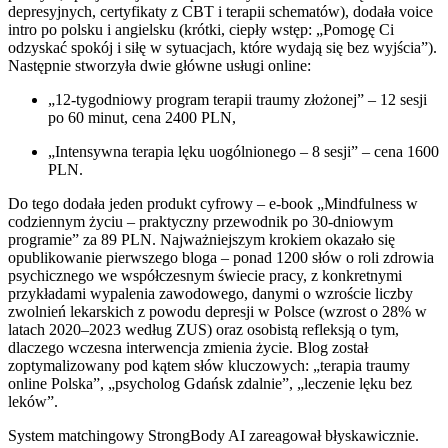
depresyjnych, certyfikaty z CBT i terapii schematów), dodała voice
intro po polsku i angielsku (krótki, ciepły wstęp: „Pomogę Ci
odzyskać spokój i siłę w sytuacjach, które wydają się bez wyjścia”).
Następnie stworzyła dwie główne usługi online:
„12-tygodniowy program terapii traumy złożonej” – 12 sesji
po 60 minut, cena 2400 PLN,
„Intensywna terapia lęku uogólnionego – 8 sesji” – cena 1600
PLN.
Do tego dodała jeden produkt cyfrowy – e-book „Mindfulness w
codziennym życiu – praktyczny przewodnik po 30-dniowym
programie” za 89 PLN. Najważniejszym krokiem okazało się
opublikowanie pierwszego bloga – ponad 1200 słów o roli zdrowia
psychicznego we współczesnym świecie pracy, z konkretnymi
przykładami wypalenia zawodowego, danymi o wzroście liczby
zwolnień lekarskich z powodu depresji w Polsce (wzrost o 28% w
latach 2020–2023 według ZUS) oraz osobistą refleksją o tym,
dlaczego wczesna interwencja zmienia życie. Blog został
zoptymalizowany pod kątem słów kluczowych: „terapia traumy
online Polska”, „psycholog Gdańsk zdalnie”, „leczenie lęku bez
leków”.
System matchingowy StrongBody AI zareagował błyskawicznie.