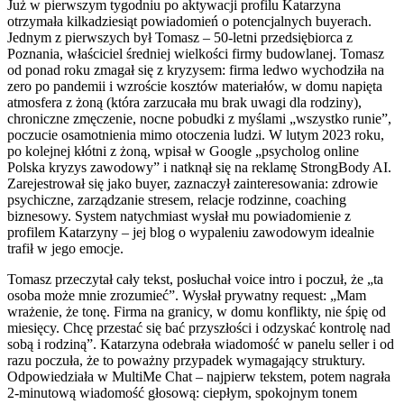
Już w pierwszym tygodniu po aktywacji profilu Katarzyna
otrzymała kilkadziesiąt powiadomień o potencjalnych buyerach.
Jednym z pierwszych był Tomasz – 50-letni przedsiębiorca z
Poznania, właściciel średniej wielkości firmy budowlanej. Tomasz
od ponad roku zmagał się z kryzysem: firma ledwo wychodziła na
zero po pandemii i wzroście kosztów materiałów, w domu napięta
atmosfera z żoną (która zarzucała mu brak uwagi dla rodziny),
chroniczne zmęczenie, nocne pobudki z myślami „wszystko runie”,
poczucie osamotnienia mimo otoczenia ludzi. W lutym 2023 roku,
po kolejnej kłótni z żoną, wpisał w Google „psycholog online
Polska kryzys zawodowy” i natknął się na reklamę StrongBody AI.
Zarejestrował się jako buyer, zaznaczył zainteresowania: zdrowie
psychiczne, zarządzanie stresem, relacje rodzinne, coaching
biznesowy. System natychmiast wysłał mu powiadomienie z
profilem Katarzyny – jej blog o wypaleniu zawodowym idealnie
trafił w jego emocje.
Tomasz przeczytał cały tekst, posłuchał voice intro i poczuł, że „ta
osoba może mnie zrozumieć”. Wysłał prywatny request: „Mam
wrażenie, że tonę. Firma na granicy, w domu konflikty, nie śpię od
miesięcy. Chcę przestać się bać przyszłości i odzyskać kontrolę nad
sobą i rodziną”. Katarzyna odebrała wiadomość w panelu seller i od
razu poczuła, że to poważny przypadek wymagający struktury.
Odpowiedziała w MultiMe Chat – najpierw tekstem, potem nagrała
2-minutową wiadomość głosową: ciepłym, spokojnym tonem