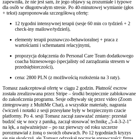
zapewniła, że nie jest sam, że jego objawy są zrozumiałe i typowe
dla osób w długotrwałym stresie. Po 40-minutowej wymianie (głos
+ tekst) zaproponowała szczegółową ofertę:
12 tygodni intensywnej terapii (sesje 60 min co tydzień + 2
check-iny mailowe/tydzień),
elementy terapii poznawczo-behawioralnej + praca z
wartościami i schematami relacyjnymi,
propozycja dołączenia do Personal Care Team dodatkowego
coacha biznesowego (specjalisty od zarządzania stresem w
przedsiębiorczości),
cena: 2800 PLN (z możliwością rozłożenia na 3 raty).
Tomasz zaakceptował ofertę w ciągu 2 godzin. Płatność escrow
została zrealizowana przez Stripe – środki bezpiecznie zablokowane
do zakończenia programu. Sesje odbywały się przez video (Zoom
zintegrowany z MultiMe Chat), a wszystkie materiały, nagrania
ćwiczeń i notatki z sesji przesyłane były w bezpiecznym czacie
platformy. Po 4. sesji Tomasz zaczął zauważać zmiany: przestał
budzić się w nocy z paniką, zaczął stosować technikę „5-4-3-2-1”
na lęk, a najważniejsze – po raz pierwszy od roku szczerze
porozmawiał z żoną o swoich obawach. Po 12 tygodniach kryzys
się nie skończył, ale Tomasz odzyskał poczucie sprawczości: firma