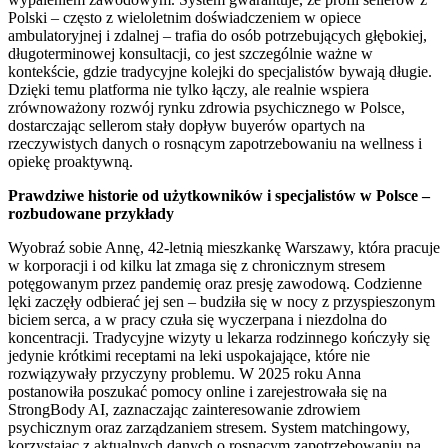
Polski – często z wieloletnim doświadczeniem w opiece
ambulatoryjnej i zdalnej – trafia do osób potrzebujących głębokiej,
długoterminowej konsultacji, co jest szczególnie ważne w
kontekście, gdzie tradycyjne kolejki do specjalistów bywają długie.
Dzięki temu platforma nie tylko łączy, ale realnie wspiera
zrównoważony rozwój rynku zdrowia psychicznego w Polsce,
dostarczając sellerom stały dopływ buyerów opartych na
rzeczywistych danych o rosnącym zapotrzebowaniu na wellness i
opiekę proaktywną.
Prawdziwe historie od użytkowników i specjalistów w Polsce –
rozbudowane przykłady
Wyobraź sobie Annę, 42-letnią mieszkankę Warszawy, która pracuje
w korporacji i od kilku lat zmaga się z chronicznym stresem
potęgowanym przez pandemię oraz presję zawodową. Codzienne
lęki zaczęły odbierać jej sen – budziła się w nocy z przyspieszonym
biciem serca, a w pracy czuła się wyczerpana i niezdolna do
koncentracji. Tradycyjne wizyty u lekarza rodzinnego kończyły się
jedynie krótkimi receptami na leki uspokajające, które nie
rozwiązywały przyczyny problemu. W 2025 roku Anna
postanowiła poszukać pomocy online i zarejestrowała się na
StrongBody AI, zaznaczając zainteresowanie zdrowiem
psychicznym oraz zarządzaniem stresem. System matchingowy,
korzystając z aktualnych danych o rosnącym zapotrzebowaniu na