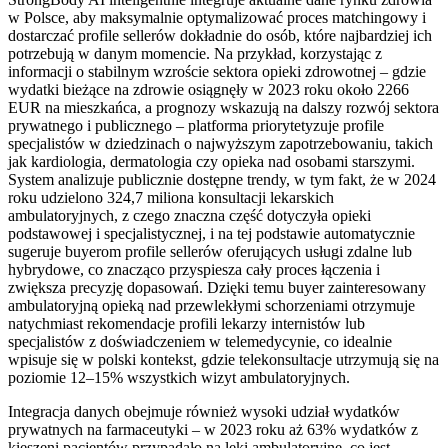
w Polsce, aby maksymalnie optymalizować proces matchingowy i
dostarczać profile sellerów dokładnie do osób, które najbardziej ich
potrzebują w danym momencie. Na przykład, korzystając z
informacji o stabilnym wzroście sektora opieki zdrowotnej – gdzie
wydatki bieżące na zdrowie osiągnęły w 2023 roku około 2266
EUR na mieszkańca, a prognozy wskazują na dalszy rozwój sektora
prywatnego i publicznego – platforma priorytetyzuje profile
specjalistów w dziedzinach o najwyższym zapotrzebowaniu, takich
jak kardiologia, dermatologia czy opieka nad osobami starszymi.
System analizuje publicznie dostępne trendy, w tym fakt, że w 2024
roku udzielono 324,7 miliona konsultacji lekarskich
ambulatoryjnych, z czego znaczna część dotyczyła opieki
podstawowej i specjalistycznej, i na tej podstawie automatycznie
sugeruje buyerom profile sellerów oferujących usługi zdalne lub
hybrydowe, co znacząco przyspiesza cały proces łączenia i
zwiększa precyzję dopasowań. Dzięki temu buyer zainteresowany
ambulatoryjną opieką nad przewlekłymi schorzeniami otrzymuje
natychmiast rekomendacje profili lekarzy internistów lub
specjalistów z doświadczeniem w telemedycynie, co idealnie
wpisuje się w polski kontekst, gdzie telekonsultacje utrzymują się na
poziomie 12–15% wszystkich wizyt ambulatoryjnych.
Integracja danych obejmuje również wysoki udział wydatków
prywatnych na farmaceutyki – w 2023 roku aż 63% wydatków z
kieszeni pacjentów przypadało na leki ambulatoryjne, co jest