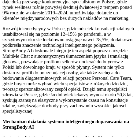
daje dużą przewagę konkurencyjną specjalistom w Polsce, gdzie
rynek wellness rośnie powyżej średniej światowej z tempem ponad
9% rocznie w okresie 2019–2024, umożliwiając dotarcie do
klientów międzynarodowych bez dużych nakładów na marketing.
Rozwój telemedycyny w Polsce, gdzie odsetek konsultacji zdalnych
ustabilizował się na poziomie 12–15% po pandemii, a w
szczytowym okresie lockdownu osiągnął nawet 78,5%, dodatkowo
podkreśla znaczenie technologii inteligentnego połączenia.
StrongBody AI doskonale integruje ten aspekt poprzez narzędzie
MultiMe Chat z automatycznym tłumaczeniem języka i translacją
głosową, pozwalając profilom sellerów docierać do buyerów z
Polski lub dowolnego kraju w sposób płynny. System nie tylko
dostarcza profil do potrzebującej osoby, ale także zachęca do
budowania długoterminowych relacji poprzez Personal Care Team,
gdzie buyer może wybrać wielu specjalistów z różnych dziedzin,
tworząc spersonalizowany zespół opieki. Dzięki temu specjaliści
zdrowia w Polsce, gdzie średni wiek lekarzy wynosi około 50,8 lat,
zyskują szansę na elastyczne wykorzystanie czasu na konsultacje
zdalne, zwiększając dochody przy zachowaniu wysokiej jakości
specjalistycznej.
Mechanizm działania systemu inteligentnego dopasowania na
StrongBody AI