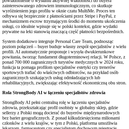
powiadomienie o wysłaniu aktywnej wiadomości do buyera
zainteresowanego zdrowiem immunologicznym, co skutkuje
wyróżnieniem jego profilu w oknie czatu MultiMe. Proces ten
odbywa się bezpiecznie z płatnościami przez Stripe i PayPal, z
mechanizmem escrow trzymającym środki do momentu ukończenia
usługi, co idealnie wpisuje się w polski kontekst, gdzie wydatki
prywatne na leki stanowią znaczącą część płatności bezpośrednich.
System dodatkowo integruje Personal Care Team, podnosząc
poziom połączeń – buyer buduje własny zespół specjalistów z wielu
profili. AI automatycznie proponuje i wysyła dwukierunkowe
powitania, tworząc fundament długoterminowej relacji. W Polsce, z
ponad 700 000 zagranicznych turystów medycznych w 2024 roku,
funkcja ta pomaga profilom specjalistów estetyki czy trenerów
sportowych trafiać do właściwych odbiorców, na przykład osób
zagranicznych szukających usług odmładzających lub
rehabilitacyjnych, zwiększając efektywność ekonomiczną obu stron.
Rola StrongBody AI w łączeniu specjalistów zdrowia
StrongBody AI pełni centralną rolę w łączeniu specjalistów
zdrowia, przekształcając profil osobisty w globalny sklep, gdzie
sellerzy z Polski mogą docierać do buyerów międzynarodowych
bez barier geograficznych. Z ponad kilkudziesięcioma milionami
członków z wielu krajów, w tym z Polski, platforma umożliwia
lekarzom, farmaceutom czy specjalistom duchowym rejestrację