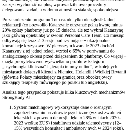
zaczęła wychodzić na plus, wprowadził nowe procedury
delegowania zadań, a w domu atmosfera stała się spokojniejsza.
Po zakończeniu programu Tomasz nie tylko nie zgłosił żadnej
reklamacji (co pozwoliło Katarzynie otrzymać pełną kwotę minus
20% opłaty platformy już po 15 dniach), ale też wybrał Katarzynę
jako główną opiekunkę w swoim Personal Care Team. Co miesiąc
odbywają się teraz 2–3 sesje podtrzymujące + okazjonalne
konsultacje kryzysowe. W pierwszym kwartale 2023 dochód
Katarzyny z tej jednej relacji wzrósł o 65% w porównaniu do
analogicznego okresu przed dołączeniem do platformy. Co więcej –
dzięki priorytetowemu wyświetlaniu profilu w kategorii
„psychologia kliniczna” i „terapia traumy online”, w kolejnych
miesiącach dołączyli klienci z Niemiec, Holandii i Wielkiej Brytanii
(głównie Polacy mieszkający za granicą oraz obcokrajowcy
szukający terapeuty mówiącego po polsku lub angielsku).
Analiza tego przypadku pokazuje kilka kluczowych mechanizmów
StrongBody AI:
System matchingowy wykorzystuje dane o rosnącym
zapotrzebowaniu na zdrowie psychiczne (wzrost zwolnień
lekarskich z powodu depresji i lęku o 28% w latach 2020–
2023 według ZUS) i stabilnym udziale telemedycyny (12–
15% wszystkich konsultacji ambulatoryjnych w 2024 roku),