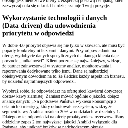
obsługujesz nieuczciwe oferty z ekspercką postawą i empatią, klient
zazwyczaj cofa się o krok i bardziej szanuje Twoją pozycję.
Wykorzystanie technologii i danych
(Data-driven) dla udowodnienia
priorytetu w odpowiedzi
W dobie 4.0 priorytet objawia się nie tylko w słowach, ale musi być
poparty konkretnymi liczbami i danymi. Przy odpowiadaniu na
ofertę, wydobycie danych specyficznych dla danego klienta daje
poczucie „unikalności”. Klient poczuje się najważniejszy, widząc,
że partner zainwestował w systemy analizy, monitorowania i
raportowania dedykowane tylko jemu. Dane są najbardziej
obiektywnym dowodem na to, że śledzisz każdy aspekt ich biznesu,
by udzielać najtrafniejszych odpowiedzi.
Wyobraź sobie, że odpowiadasz na ofertę sieci kawiarni dotyczącą
dostaw kawy ziarnistej. Zamiast mówić ogólnie o jakości, dołącz
analizę danych: „Na podstawie Państwa wykresu konsumpcji z
ostatnich 6 miesięcy, który odnotował nasz system, widzę, że
segment kawy Arabica rośnie o 20% w oddziałach w dzielnicy 1.
Dlatego w tej odpowiedzi na ofertę proaktywnie zarezerwowaliśmy
oddzielny zapas 2 ton najwyższej jakości Arabiki wyłącznie dla
Państwa, aby uniknąć braków w nadchodzącym okresie