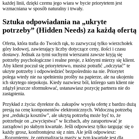
każdej linii, dzięki czemu jego wiara w bycie priorytetem jest
wzmacniana w sposób naturalny i trwały.
Sztuka odpowiadania na „ukryte
potrzeby” (Hidden Needs) za każdą ofertą
Oferta, która trafia do Twoich rąk, to zazwyczaj tylko wierzchołek
góry lodowej, zawierający liczby dotyczące ceny, ilości i czasu
dostawy. Jednak za tymi suchymi wierszami zawsze kryją się
potrzeby psychologiczne i realne presje, z którymi mierzy się klient.
Aby klient poczuł się priorytetowo, musisz potrafić „odczytać” te
ukryte potrzeby i odpowiedzieć bezpośrednio na nie. Priorytet
polega wtedy nie na spełnieniu prośby na papierze, ale na ukojeniu
ich skrytego niepokoju. Kiedy nazwiesz ból, którego sam klient nie
zdążył jeszcze sformułować, ustanawiasz pozycję partnera nie do
zastąpienia.
Przykład z życia: dyrektor ds. zakupów wysyła ofertę z bardzo dużą
presją na cenę komponentów elektronicznych. Widoczną potrzebą
jest „redukcja kosztów”, ale ukrytą potrzebą może być to, że
potrzebuje on „zwycięstwa” w liczbach, aby zaraportować je
zarządowi po słabym kwartale. Jeśli odpowiesz tylko targując się o
każdy grosz, konfrontujesz się z nim. Ale jeśli odpowiesz:
„Rozumiemy, że optymalizacja marży w tym kwartale jest dla