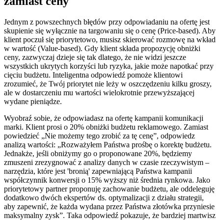
zamiast ceny
Jednym z powszechnych błędów przy odpowiadaniu na ofertę jest
skupienie się wyłącznie na targowaniu się o cenę (Price-based). Aby
klient poczuł się priorytetowo, musisz skierować rozmowę na wkład
w wartość (Value-based). Gdy klient składa propozycję obniżki
ceny, zazwyczaj dzieje się tak dlatego, że nie widzi jeszcze
wszystkich ukrytych korzyści lub ryzyka, jakie może napotkać przy
cięciu budżetu. Inteligentna odpowiedź pomoże klientowi
zrozumieć, że Twój priorytet nie leży w oszczędzeniu kilku groszy,
ale w dostarczeniu mu wartości wielokrotnie przewyższającej
wydane pieniądze.
Wyobraź sobie, że odpowiadasz na ofertę kampanii komunikacji
marki. Klient prosi o 20% obniżki budżetu reklamowego. Zamiast
powiedzieć „Nie możemy tego zrobić za tę cenę”, odpowiedz
analizą wartości: „Rozważyłem Państwa prośbę o korektę budżetu.
Jednakże, jeśli obniżymy go o proponowane 20%, będziemy
zmuszeni zrezygnować z analizy danych w czasie rzeczywistym –
narzędzia, które jest 'bronią' zapewniającą Państwa kampanii
współczynnik konwersji o 15% wyższy niż średnia rynkowa. Jako
priorytetowy partner proponuję zachowanie budżetu, ale oddeleguję
dodatkowo dwóch ekspertów ds. optymalizacji z działu strategii,
aby zapewnić, że każda wydana przez Państwa złotówka przyniesie
maksymalny zysk”. Taka odpowiedź pokazuje, że bardziej martwisz