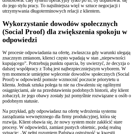
dostosować cały system operacyjny tylko po to, by dopasować się
do jego stylu pracy. To najsilniejsza więź w sztuce negocjacji i
utrzymywania długoterminowych relacji z klientem.
Wykorzystanie dowodów społecznych
(Social Proof) dla zwiększenia spokoju w
odpowiedzi
W procesie odpowiadania na ofertę, zwłaszcza gdy warunki ulegają
znacznym zmianom, klienci często wpadają w stan „niepewności
kupującego”. Potrzebują punktu oparcia, by uwierzyć, że decyzja o
dalszej współpracy z Tobą jest najbezpieczniejszym wyborem. W
tym momencie umiejętne wplecenie dowodów społecznych (Social
Proof) w odpowiedź pomoże wzmocnić poczucie priorytetu u
klienta. Jednak sztuka polega tu nie na chwaleniu się ogólnymi
osiągnięciami, ale na przedstawieniu podobnych historii, aby klient
zobaczył, że jego obawy zostały już pomyślnie rozwiązane u osób o
podobnym statusie.
Na przykład, gdy odpowiadasz na ofertę wdrożenia systemu
zarządzania wewnętrznego dla firmy produkcyjnej, która się
rozwija. Klient obawia się, że nowy system może zakłócić stare
procesy. W odpowiedzi, zamiast pustych obietnic, podaj realną
sytuację: „W pełni rozumiem Państwa ostrożność w kwestii