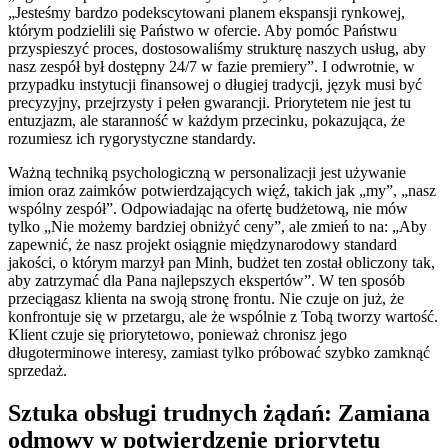
„Jesteśmy bardzo podekscytowani planem ekspansji rynkowej,
którym podzielili się Państwo w ofercie. Aby pomóc Państwu
przyspieszyć proces, dostosowaliśmy strukturę naszych usług, aby
nasz zespół był dostępny 24/7 w fazie premiery”. I odwrotnie, w
przypadku instytucji finansowej o długiej tradycji, język musi być
precyzyjny, przejrzysty i pełen gwarancji. Priorytetem nie jest tu
entuzjazm, ale staranność w każdym przecinku, pokazująca, że
rozumiesz ich rygorystyczne standardy.
Ważną techniką psychologiczną w personalizacji jest używanie
imion oraz zaimków potwierdzających więź, takich jak „my”, „nasz
wspólny zespół”. Odpowiadając na ofertę budżetową, nie mów
tylko „Nie możemy bardziej obniżyć ceny”, ale zmień to na: „Aby
zapewnić, że nasz projekt osiągnie międzynarodowy standard
jakości, o którym marzył pan Minh, budżet ten został obliczony tak,
aby zatrzymać dla Pana najlepszych ekspertów”. W ten sposób
przeciągasz klienta na swoją stronę frontu. Nie czuje on już, że
konfrontuje się w przetargu, ale że wspólnie z Tobą tworzy wartość.
Klient czuje się priorytetowo, ponieważ chronisz jego
długoterminowe interesy, zamiast tylko próbować szybko zamknąć
sprzedaż.
Sztuka obsługi trudnych żądań: Zamiana
odmowy w potwierdzenie priorytetu