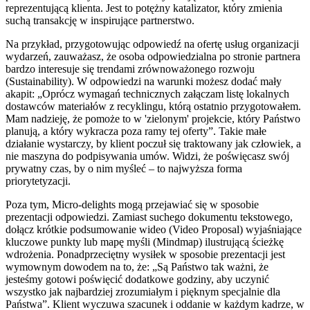
reprezentującą klienta. Jest to potężny katalizator, który zmienia
suchą transakcję w inspirujące partnerstwo.
Na przykład, przygotowując odpowiedź na ofertę usług organizacji
wydarzeń, zauważasz, że osoba odpowiedzialna po stronie partnera
bardzo interesuje się trendami zrównoważonego rozwoju
(Sustainability). W odpowiedzi na warunki możesz dodać mały
akapit: „Oprócz wymagań technicznych załączam listę lokalnych
dostawców materiałów z recyklingu, którą ostatnio przygotowałem.
Mam nadzieję, że pomoże to w 'zielonym' projekcie, który Państwo
planują, a który wykracza poza ramy tej oferty”. Takie małe
działanie wystarczy, by klient poczuł się traktowany jak człowiek, a
nie maszyna do podpisywania umów. Widzi, że poświęcasz swój
prywatny czas, by o nim myśleć – to najwyższa forma
priorytetyzacji.
Poza tym, Micro-delights mogą przejawiać się w sposobie
prezentacji odpowiedzi. Zamiast suchego dokumentu tekstowego,
dołącz krótkie podsumowanie wideo (Video Proposal) wyjaśniające
kluczowe punkty lub mapę myśli (Mindmap) ilustrującą ścieżkę
wdrożenia. Ponadprzeciętny wysiłek w sposobie prezentacji jest
wymownym dowodem na to, że: „Są Państwo tak ważni, że
jesteśmy gotowi poświęcić dodatkowe godziny, aby uczynić
wszystko jak najbardziej zrozumiałym i pięknym specjalnie dla
Państwa”. Klient wyczuwa szacunek i oddanie w każdym kadrze, w