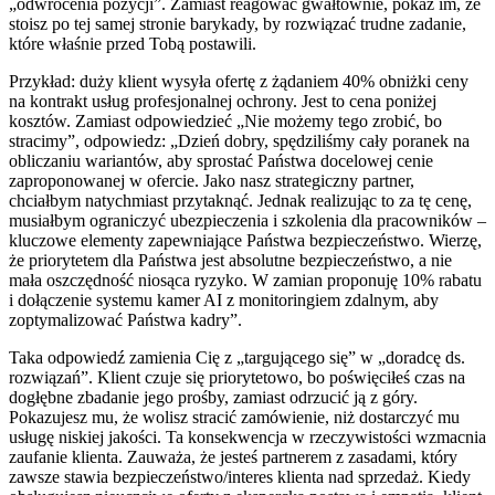
„odwrócenia pozycji”. Zamiast reagować gwałtownie, pokaż im, że
stoisz po tej samej stronie barykady, by rozwiązać trudne zadanie,
które właśnie przed Tobą postawili.
Przykład: duży klient wysyła ofertę z żądaniem 40% obniżki ceny
na kontrakt usług profesjonalnej ochrony. Jest to cena poniżej
kosztów. Zamiast odpowiedzieć „Nie możemy tego zrobić, bo
stracimy”, odpowiedz: „Dzień dobry, spędziliśmy cały poranek na
obliczaniu wariantów, aby sprostać Państwa docelowej cenie
zaproponowanej w ofercie. Jako nasz strategiczny partner,
chciałbym natychmiast przytaknąć. Jednak realizując to za tę cenę,
musiałbym ograniczyć ubezpieczenia i szkolenia dla pracowników –
kluczowe elementy zapewniające Państwa bezpieczeństwo. Wierzę,
że priorytetem dla Państwa jest absolutne bezpieczeństwo, a nie
mała oszczędność niosąca ryzyko. W zamian proponuję 10% rabatu
i dołączenie systemu kamer AI z monitoringiem zdalnym, aby
zoptymalizować Państwa kadry”.
Taka odpowiedź zamienia Cię z „targującego się” w „doradcę ds.
rozwiązań”. Klient czuje się priorytetowo, bo poświęciłeś czas na
dogłębne zbadanie jego prośby, zamiast odrzucić ją z góry.
Pokazujesz mu, że wolisz stracić zamówienie, niż dostarczyć mu
usługę niskiej jakości. Ta konsekwencja w rzeczywistości wzmacnia
zaufanie klienta. Zauważa, że jesteś partnerem z zasadami, który
zawsze stawia bezpieczeństwo/interes klienta nad sprzedaż. Kiedy