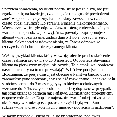
Szczytem sprawienia, by klient poczuł się najważniejszy, nie jest
zgadzanie się na każde jego żądanie, ale umiejętność powiedzenia
„nie” w sposób artystyczny. Partner, który zawsze mówi „tak”,
często budzi nieufność lub sprawia wrażenie niekompetentnego.
Wręcz przeciwnie, gdy odpowiadasz na ofertę z niewykonalnymi
warunkami, sposób, w jaki wyjaśnisz powody i zaproponujesz
alternatywne rozwiązanie, zadecyduje o Twojej pozycji w sercu
klienta. Sekret tkwi w udowodnieniu, że Twoja odmowa w
rzeczywistości chroni interesy samego klienta.
Weźmy przykład klienta, który w swojej ofercie prosi o skrócenie
czasu realizacji projektu z 6 do 3 miesięcy. Odpowiedź stawiająca
klienta na pierwszym miejscu nie brzmi: „To niemożliwe, ponieważ
nasze procedury na to nie pozwalają”. Właściwe podejście to:
„Rozumiem, że presja czasu jest obecnie u Państwa bardzo duża i
zwołaliśmy pilne spotkanie, aby znaleźć rozwiązanie. Jednakże, jeśli
skrócimy termin do 3 miesięcy, ryzyko błędów technicznych
wzrośnie do 40%, czego absolutnie nie chcę dopuścić w przypadku
tak strategicznego partnera jak Państwo. Zamiast tego proponujemy
etapowe wdrożenie: Etap 1 z najważniejszymi funkcjami zostanie
ukończony w 3 miesiące, a pozostałe części będą wdrażane
sukcesywnie w ciągu kolejnych 3 miesięcy pod ścisłym nadzorem”.
W takim przypadku klient czuje się priorytetowo, ponieważ