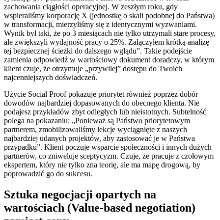
zachowania ciągłości operacyjnej. W zeszłym roku, gdy
wspieraliśmy korporację X (jednostkę o skali podobnej do Państwa)
w transformacji, mierzyliśmy się z identycznymi wyzwaniami.
Wynik był taki, że po 3 miesiącach nie tylko utrzymali stare procesy,
ale zwiększyli wydajność pracy o 25%. Załączyłem krótką analizę
tej bezpiecznej ścieżki do dalszego wglądu”. Takie podejście
zamienia odpowiedź w wartościowy dokument doradczy, w którym
klient czuje, że otrzymuje „przywilej” dostępu do Twoich
najcenniejszych doświadczeń.
Użycie Social Proof pokazuje priorytet również poprzez dobór
dowodów najbardziej dopasowanych do obecnego klienta. Nie
podajesz przykładów zbyt odległych lub nieistotnych. Subtelność
polega na pokazaniu: „Ponieważ są Państwo priorytetowym
partnerem, zmobilizowaliśmy lekcje wyciągnięte z naszych
najbardziej udanych projektów, aby zastosować je w Państwa
przypadku”. Klient poczuje wsparcie społeczności i innych dużych
partnerów, co zniweluje sceptycyzm. Czuje, że pracuje z czołowym
ekspertem, który nie tylko zna teorię, ale ma mapę drogową, by
poprowadzić go do sukcesu.
Sztuka negocjacji opartych na
wartościach (Value-based negotiation)