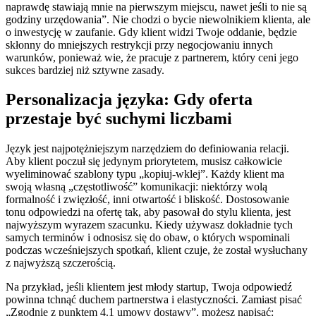
naprawdę stawiają mnie na pierwszym miejscu, nawet jeśli to nie są
godziny urzędowania”. Nie chodzi o bycie niewolnikiem klienta, ale
o inwestycję w zaufanie. Gdy klient widzi Twoje oddanie, będzie
skłonny do mniejszych restrykcji przy negocjowaniu innych
warunków, ponieważ wie, że pracuje z partnerem, który ceni jego
sukces bardziej niż sztywne zasady.
Personalizacja języka: Gdy oferta
przestaje być suchymi liczbami
Język jest najpotężniejszym narzędziem do definiowania relacji.
Aby klient poczuł się jedynym priorytetem, musisz całkowicie
wyeliminować szablony typu „kopiuj-wklej”. Każdy klient ma
swoją własną „częstotliwość” komunikacji: niektórzy wolą
formalność i zwięzłość, inni otwartość i bliskość. Dostosowanie
tonu odpowiedzi na ofertę tak, aby pasował do stylu klienta, jest
najwyższym wyrazem szacunku. Kiedy używasz dokładnie tych
samych terminów i odnosisz się do obaw, o których wspominali
podczas wcześniejszych spotkań, klient czuje, że został wysłuchany
z najwyższą szczerością.
Na przykład, jeśli klientem jest młody startup, Twoja odpowiedź
powinna tchnąć duchem partnerstwa i elastyczności. Zamiast pisać
„Zgodnie z punktem 4.1 umowy dostawy”, możesz napisać: