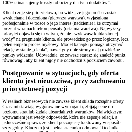
100% sfinansujemy koszty robocizny dla tych dodatków”.
Klient czuje się priorytetowo, bo widzi, że jego prośba została
wysłuchana i doceniona (pierwsza warstwa), wyjaśniona
profesjonalnie w trosce o jego interes (nadzienie) i że otrzymał
prezent w ramach rekompensaty (ostatnia warstwa). Najwyższy
priorytet objawia się tu w tym, że nie „wylewasz kubła zimnej
wody” na pragnienia klienta, ale prowadzisz go przez logiczny, lecz
pełen empatii proces myślowy. Model kanapki pomaga utrzymać
relację w stanie „ciepła”, nawet gdy obie strony mają rozbieżne
punkty widzenia. Udowadnia, że zawsze starasz się znaleźć punkt
równowagi, aby klient nigdy nie odchodził z poczuciem zawodu.
Postępowanie w sytuacjach, gdy oferta
klienta jest nieuczciwa, przy zachowaniu
priorytetowej pozycji
W realiach biznesowych nie zawsze klient składa rozsądne oferty.
Czasami stawiają wygórowane wymagania, zbijają cenę do
poziomu strat lub żądają absurdalnych warunków. Największym
wyzwaniem jest wtedy odpowiedź, która nie zepsuje relacji, a
jednocześnie sprawi, że klient poczuje się traktowany w sposób
szczególny. Kluczem jest „pełna szacunku odmowa” i technika