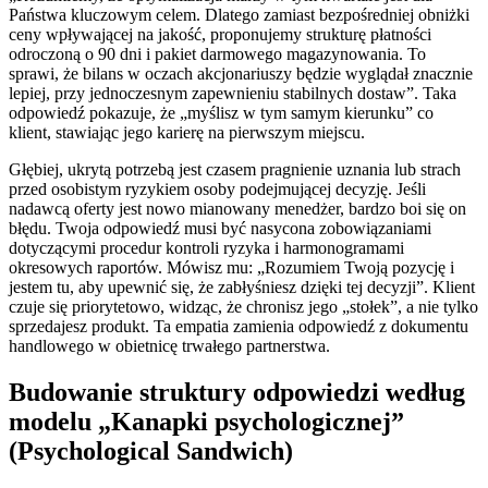
Państwa kluczowym celem. Dlatego zamiast bezpośredniej obniżki
ceny wpływającej na jakość, proponujemy strukturę płatności
odroczoną o 90 dni i pakiet darmowego magazynowania. To
sprawi, że bilans w oczach akcjonariuszy będzie wyglądał znacznie
lepiej, przy jednoczesnym zapewnieniu stabilnych dostaw”. Taka
odpowiedź pokazuje, że „myślisz w tym samym kierunku” co
klient, stawiając jego karierę na pierwszym miejscu.
Głębiej, ukrytą potrzebą jest czasem pragnienie uznania lub strach
przed osobistym ryzykiem osoby podejmującej decyzję. Jeśli
nadawcą oferty jest nowo mianowany menedżer, bardzo boi się on
błędu. Twoja odpowiedź musi być nasycona zobowiązaniami
dotyczącymi procedur kontroli ryzyka i harmonogramami
okresowych raportów. Mówisz mu: „Rozumiem Twoją pozycję i
jestem tu, aby upewnić się, że zabłyśniesz dzięki tej decyzji”. Klient
czuje się priorytetowo, widząc, że chronisz jego „stołek”, a nie tylko
sprzedajesz produkt. Ta empatia zamienia odpowiedź z dokumentu
handlowego w obietnicę trwałego partnerstwa.
Budowanie struktury odpowiedzi według
modelu „Kanapki psychologicznej”
(Psychological Sandwich)