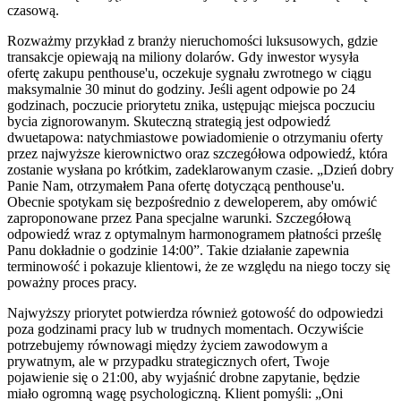
czasową.
Rozważmy przykład z branży nieruchomości luksusowych, gdzie
transakcje opiewają na miliony dolarów. Gdy inwestor wysyła
ofertę zakupu penthouse'u, oczekuje sygnału zwrotnego w ciągu
maksymalnie 30 minut do godziny. Jeśli agent odpowie po 24
godzinach, poczucie priorytetu znika, ustępując miejsca poczuciu
bycia zignorowanym. Skuteczną strategią jest odpowiedź
dwuetapowa: natychmiastowe powiadomienie o otrzymaniu oferty
przez najwyższe kierownictwo oraz szczegółowa odpowiedź, która
zostanie wysłana po krótkim, zadeklarowanym czasie. „Dzień dobry
Panie Nam, otrzymałem Pana ofertę dotyczącą penthouse'u.
Obecnie spotykam się bezpośrednio z deweloperem, aby omówić
zaproponowane przez Pana specjalne warunki. Szczegółową
odpowiedź wraz z optymalnym harmonogramem płatności prześlę
Panu dokładnie o godzinie 14:00”. Takie działanie zapewnia
terminowość i pokazuje klientowi, że ze względu na niego toczy się
poważny proces pracy.
Najwyższy priorytet potwierdza również gotowość do odpowiedzi
poza godzinami pracy lub w trudnych momentach. Oczywiście
potrzebujemy równowagi między życiem zawodowym a
prywatnym, ale w przypadku strategicznych ofert, Twoje
pojawienie się o 21:00, aby wyjaśnić drobne zapytanie, będzie
miało ogromną wagę psychologiczną. Klient pomyśli: „Oni