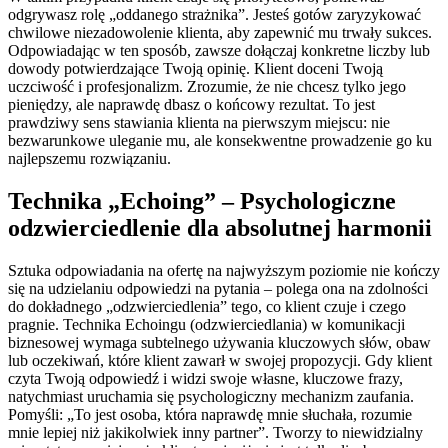
odgrywasz rolę „oddanego strażnika”. Jesteś gotów zaryzykować
chwilowe niezadowolenie klienta, aby zapewnić mu trwały sukces.
Odpowiadając w ten sposób, zawsze dołączaj konkretne liczby lub
dowody potwierdzające Twoją opinię. Klient doceni Twoją
uczciwość i profesjonalizm. Zrozumie, że nie chcesz tylko jego
pieniędzy, ale naprawdę dbasz o końcowy rezultat. To jest
prawdziwy sens stawiania klienta na pierwszym miejscu: nie
bezwarunkowe uleganie mu, ale konsekwentne prowadzenie go ku
najlepszemu rozwiązaniu.
Technika „Echoing” – Psychologiczne
odzwierciedlenie dla absolutnej harmonii
Sztuka odpowiadania na ofertę na najwyższym poziomie nie kończy
się na udzielaniu odpowiedzi na pytania – polega ona na zdolności
do dokładnego „odzwierciedlenia” tego, co klient czuje i czego
pragnie. Technika Echoingu (odzwierciedlania) w komunikacji
biznesowej wymaga subtelnego używania kluczowych słów, obaw
lub oczekiwań, które klient zawarł w swojej propozycji. Gdy klient
czyta Twoją odpowiedź i widzi swoje własne, kluczowe frazy,
natychmiast uruchamia się psychologiczny mechanizm zaufania.
Pomyśli: „To jest osoba, która naprawdę mnie słuchała, rozumie
mnie lepiej niż jakikolwiek inny partner”. Tworzy to niewidzialny