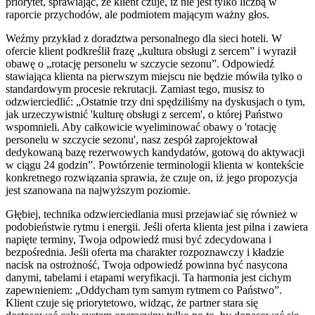
priorytet, sprawiając, że klient czuje, iż nie jest tylko liczbą w
raporcie przychodów, ale podmiotem mającym ważny głos.
Weźmy przykład z doradztwa personalnego dla sieci hoteli. W
ofercie klient podkreślił frazę „kultura obsługi z sercem” i wyraził
obawę o „rotację personelu w szczycie sezonu”. Odpowiedź
stawiająca klienta na pierwszym miejscu nie będzie mówiła tylko o
standardowym procesie rekrutacji. Zamiast tego, musisz to
odzwierciedlić: „Ostatnie trzy dni spędziliśmy na dyskusjach o tym,
jak urzeczywistnić 'kulturę obsługi z sercem', o której Państwo
wspomnieli. Aby całkowicie wyeliminować obawy o 'rotację
personelu w szczycie sezonu', nasz zespół zaprojektował
dedykowaną bazę rezerwowych kandydatów, gotową do aktywacji
w ciągu 24 godzin”. Powtórzenie terminologii klienta w kontekście
konkretnego rozwiązania sprawia, że czuje on, iż jego propozycja
jest szanowana na najwyższym poziomie.
Głębiej, technika odzwierciedlania musi przejawiać się również w
podobieństwie rytmu i energii. Jeśli oferta klienta jest pilna i zawiera
napięte terminy, Twoja odpowiedź musi być zdecydowana i
bezpośrednia. Jeśli oferta ma charakter rozpoznawczy i kładzie
nacisk na ostrożność, Twoja odpowiedź powinna być nasycona
danymi, tabelami i etapami weryfikacji. Ta harmonia jest cichym
zapewnieniem: „Oddycham tym samym rytmem co Państwo”.
Klient czuje się priorytetowo, widząc, że partner stara się