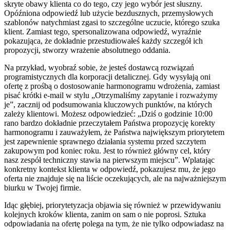
skryte obawy klienta co do tego, czy jego wybór jest słuszny.
Opóźniona odpowiedź lub użycie bezdusznych, przemysłowych
szablonów natychmiast zgasi to szczególne uczucie, którego szuka
klient. Zamiast tego, spersonalizowana odpowiedź, wyraźnie
pokazująca, że dokładnie przestudiowałeś każdy szczegół ich
propozycji, stworzy wrażenie absolutnego oddania.
Na przykład, wyobraź sobie, że jesteś dostawcą rozwiązań
programistycznych dla korporacji detalicznej. Gdy wysyłają oni
ofertę z prośbą o dostosowanie harmonogramu wdrożenia, zamiast
pisać krótki e-mail w stylu „Otrzymaliśmy zapytanie i rozważymy
je”, zacznij od podsumowania kluczowych punktów, na których
zależy klientowi. Możesz odpowiedzieć: „Dziś o godzinie 10:00
rano bardzo dokładnie przeczytałem Państwa propozycję korekty
harmonogramu i zauważyłem, że Państwa największym priorytetem
jest zapewnienie sprawnego działania systemu przed szczytem
zakupowym pod koniec roku. Jest to również główny cel, który
nasz zespół techniczny stawia na pierwszym miejscu”. Wplatając
konkretny kontekst klienta w odpowiedź, pokazujesz mu, że jego
oferta nie znajduje się na liście oczekujących, ale na najważniejszym
biurku w Twojej firmie.
Idąc głębiej, priorytetyzacja objawia się również w przewidywaniu
kolejnych kroków klienta, zanim on sam o nie poprosi. Sztuka
odpowiadania na ofertę polega na tym, że nie tylko odpowiadasz na