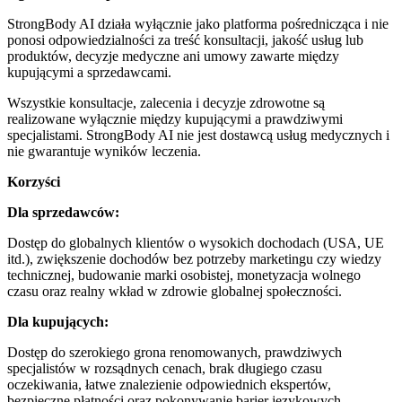
StrongBody AI działa wyłącznie jako platforma pośrednicząca i nie
ponosi odpowiedzialności za treść konsultacji, jakość usług lub
produktów, decyzje medyczne ani umowy zawarte między
kupującymi a sprzedawcami.
Wszystkie konsultacje, zalecenia i decyzje zdrowotne są
realizowane wyłącznie między kupującymi a prawdziwymi
specjalistami. StrongBody AI nie jest dostawcą usług medycznych i
nie gwarantuje wyników leczenia.
Korzyści
Dla sprzedawców:
Dostęp do globalnych klientów o wysokich dochodach (USA, UE
itd.), zwiększenie dochodów bez potrzeby marketingu czy wiedzy
technicznej, budowanie marki osobistej, monetyzacja wolnego
czasu oraz realny wkład w zdrowie globalnej społeczności.
Dla kupujących:
Dostęp do szerokiego grona renomowanych, prawdziwych
specjalistów w rozsądnych cenach, brak długiego czasu
oczekiwania, łatwe znalezienie odpowiednich ekspertów,
bezpieczne płatności oraz pokonywanie barier językowych.