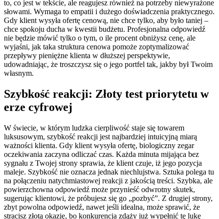
to, co jest w tekście, ale reagujesz również na potrzeby niewyrażone
słowami. Wymaga to empatii i dużego doświadczenia praktycznego.
Gdy klient wysyła ofertę cenową, nie chce tylko, aby było taniej –
chce spokoju ducha w kwestii budżetu. Profesjonalna odpowiedź
nie będzie mówić tylko o tym, o ile procent obniżysz cenę, ale
wyjaśni, jak taka struktura cenowa pomoże zoptymalizować
przepływy pieniężne klienta w dłuższej perspektywie,
udowadniając, że troszczysz się o jego portfel tak, jakby był Twoim
własnym.
Szybkość reakcji: Złoty test priorytetu w
erze cyfrowej
W świecie, w którym ludzka cierpliwość staje się towarem
luksusowym, szybkość reakcji jest najbardziej intuicyjną miarą
ważności klienta. Gdy klient wysyła ofertę, biologiczny zegar
oczekiwania zaczyna odliczać czas. Każda minuta mijająca bez
sygnału z Twojej strony sprawia, że klient czuje, iż jego pozycja
maleje. Szybkość nie oznacza jednak niechlujstwa. Sztuka polega tu
na połączeniu natychmiastowej reakcji z jakością treści. Szybka, ale
powierzchowna odpowiedź może przynieść odwrotny skutek,
sugerując klientowi, że próbujesz się go „pozbyć”. Z drugiej strony,
zbyt powolna odpowiedź, nawet jeśli idealna, może sprawić, że
stracisz złotą okazję, bo konkurencja zdąży już wypełnić tę lukę