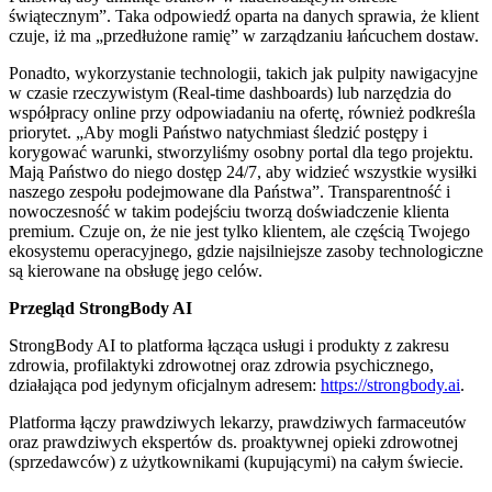
świątecznym”. Taka odpowiedź oparta na danych sprawia, że klient
czuje, iż ma „przedłużone ramię” w zarządzaniu łańcuchem dostaw.
Ponadto, wykorzystanie technologii, takich jak pulpity nawigacyjne
w czasie rzeczywistym (Real-time dashboards) lub narzędzia do
współpracy online przy odpowiadaniu na ofertę, również podkreśla
priorytet. „Aby mogli Państwo natychmiast śledzić postępy i
korygować warunki, stworzyliśmy osobny portal dla tego projektu.
Mają Państwo do niego dostęp 24/7, aby widzieć wszystkie wysiłki
naszego zespołu podejmowane dla Państwa”. Transparentność i
nowoczesność w takim podejściu tworzą doświadczenie klienta
premium. Czuje on, że nie jest tylko klientem, ale częścią Twojego
ekosystemu operacyjnego, gdzie najsilniejsze zasoby technologiczne
są kierowane na obsługę jego celów.
Przegląd StrongBody AI
StrongBody AI to platforma łącząca usługi i produkty z zakresu
zdrowia, profilaktyki zdrowotnej oraz zdrowia psychicznego,
działająca pod jedynym oficjalnym adresem:
https://strongbody.ai
.
Platforma łączy prawdziwych lekarzy, prawdziwych farmaceutów
oraz prawdziwych ekspertów ds. proaktywnej opieki zdrowotnej
(sprzedawców) z użytkownikami (kupującymi) na całym świecie.