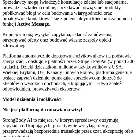
Sprzedawcy mogą świadczyć konsultacje zdalne lub stacjonarne,
prowadzić szkolenia online, sprzedawać powiązane produkty,
publikować blogi w celu budowania wiarygodności oraz
proaktywnie kontaktować się z potencjalnymi klientami za pomocą
funkcji
Active Message
.
Kupujący mogą wysyłać zapytania, składać zamówienia,
otrzymywać oferty oraz budować własne zespoły opieki
zdrowotnej.
Platforma automatycznie dopasowuje użytkowników na podstawie
specjalizacji, obsługuje płatności przez Stripe i PayPal (w ponad 200
krajach). Dzięki dziesiątkom milionów użytkowników z USA,
Wielkiej Brytanii, UE, Kanady i innych krajów, platforma generuje
tysiące zapytań dziennie, pomagając sprzedawcom dotrzeć do
klientów o wysokich dochodach, a kupującym – łatwo znaleźć
odpowiednich, prawdziwych ekspertów.
Model działania i możliwości
Nie jest platformą do umawiania wizyt
StrongBody AI to miejsce, w którym sprzedawcy otrzymują
zapytania od kupujących, proaktywnie wysyłają oferty,
przeprowadzają bezpośrednie transakcje przez czat, akceptację ofert
oraz płatności.