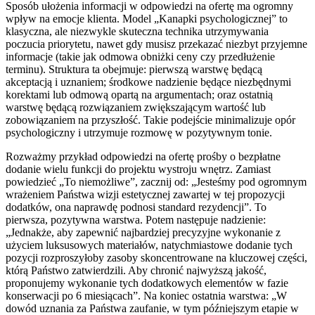
Sposób ułożenia informacji w odpowiedzi na ofertę ma ogromny
wpływ na emocje klienta. Model „Kanapki psychologicznej” to
klasyczna, ale niezwykle skuteczna technika utrzymywania
poczucia priorytetu, nawet gdy musisz przekazać niezbyt przyjemne
informacje (takie jak odmowa obniżki ceny czy przedłużenie
terminu). Struktura ta obejmuje: pierwszą warstwę będącą
akceptacją i uznaniem; środkowe nadzienie będące niezbędnymi
korektami lub odmową opartą na argumentach; oraz ostatnią
warstwę będącą rozwiązaniem zwiększającym wartość lub
zobowiązaniem na przyszłość. Takie podejście minimalizuje opór
psychologiczny i utrzymuje rozmowę w pozytywnym tonie.
Rozważmy przykład odpowiedzi na ofertę prośby o bezpłatne
dodanie wielu funkcji do projektu wystroju wnętrz. Zamiast
powiedzieć „To niemożliwe”, zacznij od: „Jesteśmy pod ogromnym
wrażeniem Państwa wizji estetycznej zawartej w tej propozycji
dodatków, ona naprawdę podnosi standard rezydencji”. To
pierwsza, pozytywna warstwa. Potem następuje nadzienie:
„Jednakże, aby zapewnić najbardziej precyzyjne wykonanie z
użyciem luksusowych materiałów, natychmiastowe dodanie tych
pozycji rozproszyłoby zasoby skoncentrowane na kluczowej części,
którą Państwo zatwierdzili. Aby chronić najwyższą jakość,
proponujemy wykonanie tych dodatkowych elementów w fazie
konserwacji po 6 miesiącach”. Na koniec ostatnia warstwa: „W
dowód uznania za Państwa zaufanie, w tym późniejszym etapie w