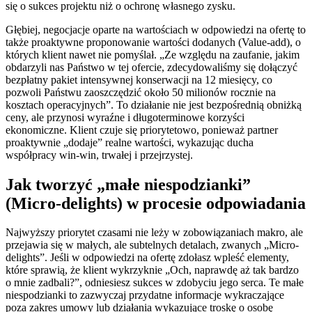
się o sukces projektu niż o ochronę własnego zysku.
Głębiej, negocjacje oparte na wartościach w odpowiedzi na ofertę to
także proaktywne proponowanie wartości dodanych (Value-add), o
których klient nawet nie pomyślał. „Ze względu na zaufanie, jakim
obdarzyli nas Państwo w tej ofercie, zdecydowaliśmy się dołączyć
bezpłatny pakiet intensywnej konserwacji na 12 miesięcy, co
pozwoli Państwu zaoszczędzić około 50 milionów rocznie na
kosztach operacyjnych”. To działanie nie jest bezpośrednią obniżką
ceny, ale przynosi wyraźne i długoterminowe korzyści
ekonomiczne. Klient czuje się priorytetowo, ponieważ partner
proaktywnie „dodaje” realne wartości, wykazując ducha
współpracy win-win, trwałej i przejrzystej.
Jak tworzyć „małe niespodzianki”
(Micro-delights) w procesie odpowiadania
Najwyższy priorytet czasami nie leży w zobowiązaniach makro, ale
przejawia się w małych, ale subtelnych detalach, zwanych „Micro-
delights”. Jeśli w odpowiedzi na ofertę zdołasz wpleść elementy,
które sprawią, że klient wykrzyknie „Och, naprawdę aż tak bardzo
o mnie zadbali?”, odniesiesz sukces w zdobyciu jego serca. Te małe
niespodzianki to zazwyczaj przydatne informacje wykraczające
poza zakres umowy lub działania wykazujące troskę o osobę