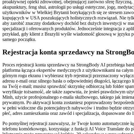
proaktywnej opieki zdrowotnej, obejmującej zarówno sferę fizyczną, j
akupunktury, feng shui, astrologii po usługi estetyczne, jogę, medy
użytkowników w Wielkiej Brytanii borykających się ze stresem zawod
kupujących w USA poszukujących holistycznych rozwiązań. Nie tylko
aby zarobić znaczny dodatkowy dochód bez dużych inwestycji w mar
specjalizacji i oferowanych produktów. Jednocześnie integracja z ap
przykład, gdy klient z Brazylii wyśle wiadomość głosową w języku po
samego początku.
Rejestracja konta sprzedawcy na StrongB
Proces rejestracji konta sprzedawcy na StrongBody AI przebiega bard
platforma łącząca ekspertów medycznych z użytkownikami na całym ś
górnym rogu ekranu i wybierasz tryb rejestracji przeznaczony wyłąc
adresu e-mail oraz silnego hasła o odpowiedniej długości, łączącego
na Twój e-mail; musisz sprawdzić skrzynkę odbiorczą lub folder spa
weryfikuje tożsamość, ale także zapewnia, że jesteś prawdziwym uż
Minh, użycie profesjonalnego e-maila służbowego, takiego jak imie
prywatnym. Po aktywacji konta zostaniesz poprowadzony bezpośrednio
w pełni widoczne dla potencjalnych nabywców i trudno będzie otrzy
płeć, adres zamieszkania oraz zawód i specjalizacja, dopasowane do li
Po pomyślnej rejestracji zauważysz, że Twoje konto automatycznie łą
telefonu komórkowego, korzystając z funkcji AI Voice Translate do p