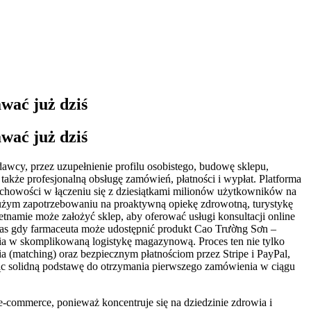
wać już dziś
wać już dziś
dawcy, przez uzupełnienie profilu osobistego, budowę sklepu,
akże profesjonalną obsługę zamówień, płatności i wypłat. Platforma
uchowości w łączeniu się z dziesiątkami milionów użytkowników na
 dużym zapotrzebowaniu na proaktywną opiekę zdrowotną, turystykę
tnamie może założyć sklep, aby oferować usługi konsultacji online
as gdy farmaceuta może udostępnić produkt Cao Trường Sơn –
a w skomplikowaną logistykę magazynową. Proces ten nie tylko
 (matching) oraz bezpiecznym płatnościom przez Stripe i PayPal,
ząc solidną podstawę do otrzymania pierwszego zamówienia w ciągu
e-commerce, ponieważ koncentruje się na dziedzinie zdrowia i