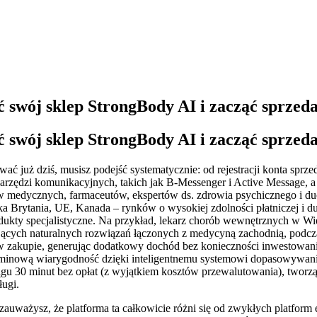
 swój sklep StrongBody AI i zacząć sprzeda
 swój sklep StrongBody AI i zacząć sprzeda
 już dziś, musisz podejść systematycznie: od rejestracji konta sprze
arzędzi komunikacyjnych, takich jak B-Messenger i Active Message, a t
ków medycznych, farmaceutów, ekspertów ds. zdrowia psychicznego i d
lka Brytania, UE, Kanada – rynków o wysokiej zdolności płatniczej i
dukty specjalistyczne. Na przykład, lekarz chorób wewnętrznych w Wie
ących naturalnych rozwiązań łączonych z medycyną zachodnią, podcz
 zakupie, generując dodatkowy dochód bez konieczności inwestowani
erminową wiarygodność dzięki inteligentnemu systemowi dopasowywania
iągu 30 minut bez opłat (z wyjątkiem kosztów przewalutowania), twor
ługi.
auważysz, że platforma ta całkowicie różni się od zwykłych platform 