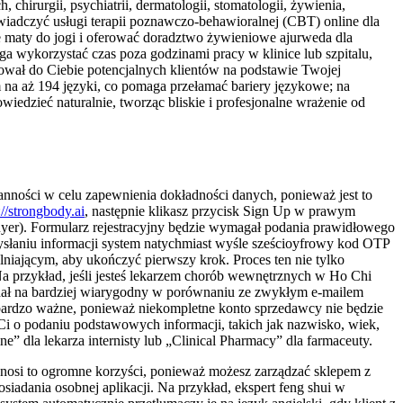
hirurgii, psychiatrii, dermatologii, stomatologii, żywienia,
 świadczyć usługi terapii poznawczo-behawioralnej (CBT) online dla
e maty do jogi i oferować doradztwo żywieniowe ajurweda dla
a wykorzystać czas poza godzinami pracy w klinice lub szpitalu,
wał do Ciebie potencjalnych klientów na podstawie Twojej
m na aż 194 języki, co pomaga przełamać bariery językowe; na
iedzieć naturalnie, tworząc bliskie i profesjonalne wrażenie od
ranności w celu zapewnienia dokładności danych, ponieważ jest to
://strongbody.ai
, następnie klikasz przycisk Sign Up w prawym
buyer). Formularz rejestracyjny będzie wymagał podania prawidłowego
 wysłaniu informacji system natychmiast wyśle sześcioyfrowy kod OTP
lniającym, aby ukończyć pierwszy krok. Proces ten nie tylko
a przykład, jeśli jesteś lekarzem chorób wewnętrznych w Ho Chi
lądał na bardziej wiarygodny w porównaniu ze zwykłym e-mailem
o bardzo ważne, ponieważ niekompletne konto sprzedawcy nie będzie
Ci o podaniu podstawowych informacji, takich jak nazwisko, wiek,
ne” dla lekarza internisty lub „Clinical Pharmacy” dla farmaceuty.
zynosi to ogromne korzyści, ponieważ możesz zarządzać sklepem z
iadania osobnej aplikacji. Na przykład, ekspert feng shui w