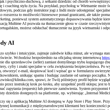
ak i psychiczno-duchową, z setkami dziedzin: od chorób wewnętrznych, c
tację i coaching stylu życia. Na przykład, psycholog w Wietnamie może
owym, podczas gdy instruktor jogi z Indii może udostępniać specjaln
 rozszerza to możliwości biznesowe ponad granicami, ale także pomag
keting, ponieważ system automatycznego dopasowywania będzie kiero
likacją Multime AI pozwala na tłumaczenie głosu w czasie rzeczywisty
rtugalskim, możesz odsłuchać tłumaczenie na język wietnamski i odpow
ody AI
zo szybko i intuicyjnie, zajmuje zaledwie kilka minut, ale wymaga sta
wiecie. Wchodzisz bezpośrednio na oficjalną stronę internetową
https
znie dla sprzedawców (seller) zamiast domyślnego trybu kupującego (
 litery, cyfry i znaki specjalne w celu zwiększenia bezpieczeństwa. Po
m, otworzyć e-mail, skopiować kod i wpisać go w formularzu uwierzyte
ytkownikiem, unikając spamu i budując zaufanie od samego początku. N
nazwisko@klinika.com, sprawi, że Twój późniejszy profil będzie wyg
 przez instrukcję krok po kroku, aby uzupełnić profil sklepu; jest t
mać zapytania (requests) lub pierwsze zamówienia. System przypomni 
sty dziedzin dostępnych na platformie, np. wybierając „Internal Medici
czy się z aplikacją Multime AI dostępną w App Store i Play Store. Pr
łynnej komunikacji z międzynarodowymi klientami bez konieczności pos