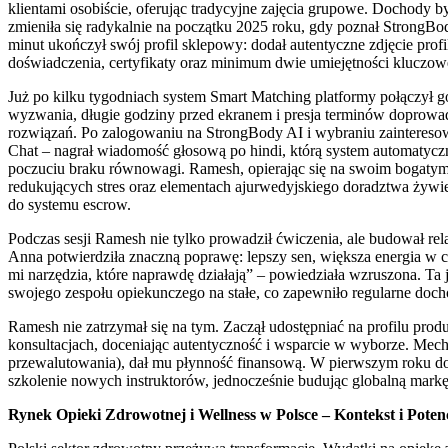
klientami osobiście, oferując tradycyjne zajęcia grupowe. Dochody b
zmieniła się radykalnie na początku 2025 roku, gdy poznał StrongBod
minut ukończył swój profil sklepowy: dodał autentyczne zdjęcie prof
doświadczenia, certyfikaty oraz minimum dwie umiejętności kluczowe 
Już po kilku tygodniach system Smart Matching platformy połączył 
wyzwania, długie godziny przed ekranem i presja terminów doprowad
rozwiązań. Po zalogowaniu na StrongBody AI i wybraniu zaintereso
Chat – nagrał wiadomość głosową po hindi, którą system automatyczn
poczuciu braku równowagi. Ramesh, opierając się na swoim bogatym 
redukujących stres oraz elementach ajurwedyjskiego doradztwa żywien
do systemu escrow.
Podczas sesji Ramesh nie tylko prowadził ćwiczenia, ale budował rela
Anna potwierdziła znaczną poprawę: lepszy sen, większa energia w ci
mi narzędzia, które naprawdę działają” – powiedziała wzruszona. Ta
swojego zespołu opiekunczego na stałe, co zapewniło regularne doch
Ramesh nie zatrzymał się na tym. Zaczął udostępniać na profilu produk
konsultacjach, doceniając autentyczność i wsparcie w wyborze. Mec
przewalutowania), dał mu płynność finansową. W pierwszym roku do
szkolenie nowych instruktorów, jednocześnie budując globalną markę
Rynek Opieki Zdrowotnej i Wellness w Polsce – Kontekst i Poten