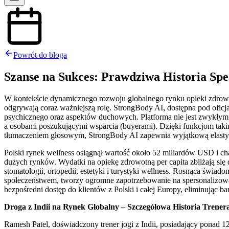
Powrót do bloga
Szanse na Sukces: Prawdziwa Historia Spec
W kontekście dynamicznego rozwoju globalnego rynku opieki zdrowotn
odgrywają coraz ważniejszą rolę. StrongBody AI, dostępna pod ofic
psychicznego oraz aspektów duchowych. Platforma nie jest zwykły
a osobami poszukującymi wsparcia (buyerami). Dzięki funkcjom takim
tłumaczeniem głosowym, StrongBody AI zapewnia wyjątkową elastyc
Polski rynek wellness osiągnął wartość około 52 miliardów USD i c
dużych rynków. Wydatki na opiekę zdrowotną per capita zbliżają si
stomatologii, ortopedii, estetyki i turystyki wellness. Rosnąca świa
społeczeństwem, tworzy ogromne zapotrzebowanie na spersonalizowane
bezpośredni dostęp do klientów z Polski i całej Europy, eliminując ba
Droga z Indii na Rynek Globalny – Szczegółowa Historia Trener
Ramesh Patel, doświadczony trener jogi z Indii, posiadający ponad 12