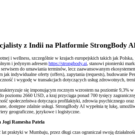
jalisty z Indii na Platformie StrongBody A
ej i wellness, szczególnie w krajach europejskich takich jak Polska,
jalnym i jedynym adresem
https://strongbody.ai
, stanowi pionierski mar
m serwisem do umawiania terminów, lecz zaawansowanym ekosystemem 
 jak indywidualne oferty (offers), zapytania (requests), budowanie P
zność i wygodę w transakcjach dotyczących usług zdrowotnych, tren
harakteryzuje się imponującym rocznym wzrostem na poziomie 9,3% w os
ę do poziomu 2660 USD, a kraj przyciąga ponad 700 tysięcy zagranicz
domość społeczeństwa dotycząca profilaktyki, zdrowia psychicznego oraz
, dostępne zdalnie usługi. StrongBody AI wypełnia tę lukę, umożliwia
riery geograficzne, językowe i logistyczne.
a Jogi Ramesha Patela
 lat praktyki w Mumbaju, przez długi czas ograniczał swoją działalność