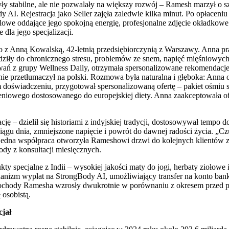
yły stabilne, ale nie pozwalały na większy rozwój – Ramesh marzył o sz
y AI. Rejestracja jako Seller zajęła zaledwie kilka minut. Po opłace
ilowe oddające jego spokojną energię, profesjonalne zdjęcie okładkowe 
dla jego specjalizacji.
go z Anną Kowalską, 42-letnią przedsiębiorczynią z Warszawy. Anna p
ziły do chronicznego stresu, problemów ze snem, napięć mięśniowych
wań z grupy Wellness Daily, otrzymała spersonalizowane rekomendacj
ie przetłumaczył na polski. Rozmowa była naturalna i głęboka: Anna 
doświadczeniu, przygotował spersonalizowaną ofertę – pakiet ośmiu s
iowego dostosowanego do europejskiej diety. Anna zaakceptowała ofertę
cję – dzielił się historiami z indyjskiej tradycji, dostosowywał temp
ągu dnia, zmniejszone napięcie i powrót do dawnej radości życia. „Cz
 jedna współpraca otworzyła Rameshowi drzwi do kolejnych klientów z
ody z konsultacji miesięcznych.
ty specjalne z Indii – wysokiej jakości maty do jogi, herbaty ziołowe i
hanizm wypłat na StrongBody AI, umożliwiający transfer na konto ba
chody Ramesha wzrosły dwukrotnie w porównaniu z okresem przed plat
 osobistą.
cjał