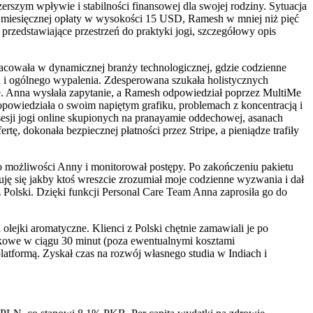
erszym wpływie i stabilności finansowej dla swojej rodziny. Sytuacja
niu miesięcznej opłaty w wysokości 15 USD, Ramesh w mniej niż pięć
przedstawiające przestrzeń do praktyki jogi, szczegółowy opis
racowała w dynamicznej branży technologicznej, gdzie codzienne
 i ogólnego wypalenia. Zdesperowana szukała holistycznych
e. Anna wysłała zapytanie, a Ramesh odpowiedział poprzez MultiMe
opowiedziała o swoim napiętym grafiku, problemach z koncentracją i
esji jogi online skupionych na pranayamie oddechowej, asanach
, dokonała bezpiecznej płatności przez Stripe, a pieniądze trafiły
o do możliwości Anny i monitorował postępy. Po zakończeniu pakietu
uję się jakby ktoś wreszcie zrozumiał moje codzienne wyzwania i dał
 Polski. Dzięki funkcji Personal Care Team Anna zaprosiła go do
 olejki aromatyczne. Klienci z Polski chętnie zamawiali je po
nkowe w ciągu 30 minut (poza ewentualnymi kosztami
formą. Zyskał czas na rozwój własnego studia w Indiach i