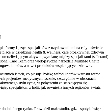
I
 platformy łączące specjalistów z użytkownikami na całym świecie
ketplace w dziedzinie health & wellness, care proaktywnej, zdrowia
umożliwiającym aktywną wymianę między specjalistami (sellerami)
ersonal Care Team oraz wielojęzyczne narzędzie MultiMe Chat z
ingów, kursów, a nawet produktów wspierających zdrowie.
tatnich latach, co plasuje Polskę wśród liderów wzrostu wśród
nych pacjentów medycznych rocznie, szczególnie w obszarach
 aktywnego stylu życia, w połączeniu ze starzejącym się
jąc specjalistom z Indii, jak również z innych regionów świata,
 do lokalnego rynku. Prowadził małe studio, gdzie spotykał się z