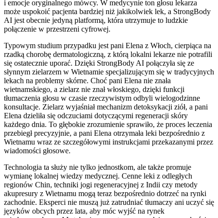
i emocje oryginalnego mówcy. W medycynie ton głosu lekarza
może uspokoić pacjenta bardziej niż jakikolwiek lek, a StrongBody
AI jest obecnie jedyną platformą, która utrzymuje to ludzkie
połączenie w przestrzeni cyfrowej.
Typowym studium przypadku jest pani Elena z Włoch, cierpiąca na
rzadką chorobę dermatologiczną, z którą lokalni lekarze nie potrafili
się ostatecznie uporać. Dzięki StrongBody AI połączyła się ze
słynnym zielarzem w Wietnamie specjalizującym się w tradycyjnych
lekach na problemy skórne. Choć pani Elena nie znała
wietnamskiego, a zielarz nie znał włoskiego, dzięki funkcji
tłumaczenia głosu w czasie rzeczywistym odbyli wielogodzinne
konsultacje. Zielarz wyjaśniał mechanizm detoksykacji ziół, a pani
Elena dzieliła się odczuciami dotyczącymi regeneracji skóry
każdego dnia. To głębokie zrozumienie sprawiło, że proces leczenia
przebiegł precyzyjnie, a pani Elena otrzymała leki bezpośrednio z
Wietnamu wraz ze szczegółowymi instrukcjami przekazanymi przez
wiadomości głosowe.
Technologia ta służy nie tylko jednostkom, ale także promuje
wymianę lokalnej wiedzy medycznej. Cenne leki z odległych
regionów Chin, techniki jogi regeneracyjnej z Indii czy metody
akupresury z Wietnamu mogą teraz bezpośrednio dotrzeć na rynki
zachodnie. Eksperci nie muszą już zatrudniać tłumaczy ani uczyć się
języków obcych przez lata, aby móc wyjść na rynek