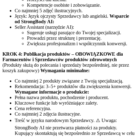
Kompetencje osobiste i zobowiązanie.
Co najmniej 5 zdjęć ilustracyjnych.
Język: Język ojczysty Sprzedawcy lub angielski.
Wsparcie
od StrongBody AI:
Seller Assistant (narzędzie AI):
Sugeruje usługi pasujące do Twojej specjalizacji.
Prowadzi przez strukturę i prezentację.
Zwiększa profesjonalizm i współczynnik konwersji.
KROK 4: Publikacja produktów – OBOWIĄZKOWE dla
Farmaceutów i Sprzedawców produktów zdrowotnych
(Produkty służą do polecania i sprzedaży bezpośredniej, nie przez
koszyk zakupowy)
Wymagania minimalne:
Co najmniej 2 produkty związane z Twoją specjalizacją.
Rekomendacja: 3–5+ produktów dla zwiększenia konwersji.
Wymagane informacje o produkcie:
Pełna nazwa produktu, pochodzenie i producent.
Kluczowe funkcje lub wyróżniające zalety.
Cena referencyjna.
Co najmniej 2 zdjęcia ilustracyjne.
Treść w języku narodowym Sprzedawcy. ⚠️ Uwaga:
StrongBody AI nie przetwarza płatności za produkty.
Kupujący skontaktują się bezpośrednio ze Sprzedawcą w celu