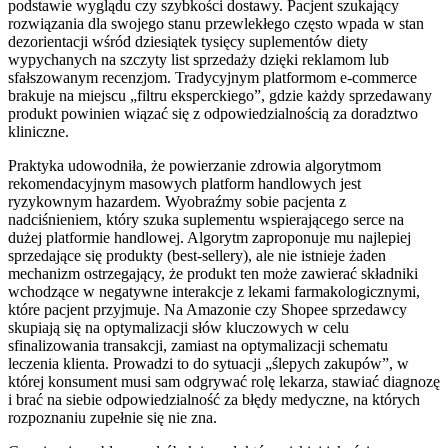
podstawie wyglądu czy szybkości dostawy. Pacjent szukający
rozwiązania dla swojego stanu przewlekłego często wpada w stan
dezorientacji wśród dziesiątek tysięcy suplementów diety
wypychanych na szczyty list sprzedaży dzięki reklamom lub
sfałszowanym recenzjom. Tradycyjnym platformom e-commerce
brakuje na miejscu „filtru eksperckiego”, gdzie każdy sprzedawany
produkt powinien wiązać się z odpowiedzialnością za doradztwo
kliniczne.
Praktyka udowodniła, że powierzanie zdrowia algorytmom
rekomendacyjnym masowych platform handlowych jest
ryzykownym hazardem. Wyobraźmy sobie pacjenta z
nadciśnieniem, który szuka suplementu wspierającego serce na
dużej platformie handlowej. Algorytm zaproponuje mu najlepiej
sprzedające się produkty (best-sellery), ale nie istnieje żaden
mechanizm ostrzegający, że produkt ten może zawierać składniki
wchodzące w negatywne interakcje z lekami farmakologicznymi,
które pacjent przyjmuje. Na Amazonie czy Shopee sprzedawcy
skupiają się na optymalizacji słów kluczowych w celu
sfinalizowania transakcji, zamiast na optymalizacji schematu
leczenia klienta. Prowadzi to do sytuacji „ślepych zakupów”, w
której konsument musi sam odgrywać rolę lekarza, stawiać diagnozę
i brać na siebie odpowiedzialność za błędy medyczne, na których
rozpoznaniu zupełnie się nie zna.