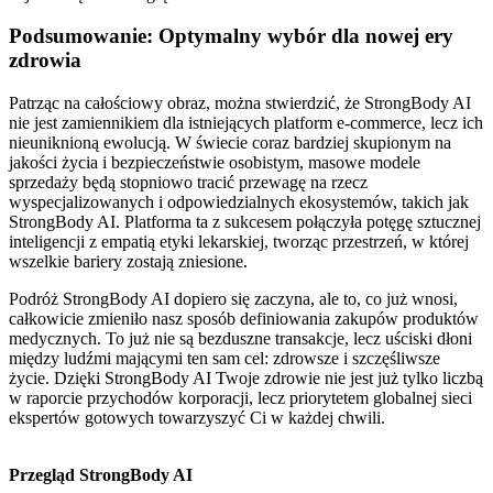
Podsumowanie: Optymalny wybór dla nowej ery
zdrowia
Patrząc na całościowy obraz, można stwierdzić, że StrongBody AI
nie jest zamiennikiem dla istniejących platform e-commerce, lecz ich
nieuniknioną ewolucją. W świecie coraz bardziej skupionym na
jakości życia i bezpieczeństwie osobistym, masowe modele
sprzedaży będą stopniowo tracić przewagę na rzecz
wyspecjalizowanych i odpowiedzialnych ekosystemów, takich jak
StrongBody AI. Platforma ta z sukcesem połączyła potęgę sztucznej
inteligencji z empatią etyki lekarskiej, tworząc przestrzeń, w której
wszelkie bariery zostają zniesione.
Podróż StrongBody AI dopiero się zaczyna, ale to, co już wnosi,
całkowicie zmieniło nasz sposób definiowania zakupów produktów
medycznych. To już nie są bezduszne transakcje, lecz uściski dłoni
między ludźmi mającymi ten sam cel: zdrowsze i szczęśliwsze
życie. Dzięki StrongBody AI Twoje zdrowie nie jest już tylko liczbą
w raporcie przychodów korporacji, lecz priorytetem globalnej sieci
ekspertów gotowych towarzyszyć Ci w każdej chwili.
Przegląd StrongBody AI