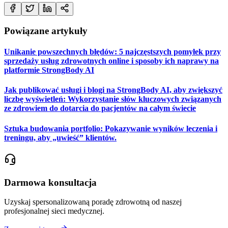
Powiązane artykuły
Unikanie powszechnych błędów: 5 najczęstszych pomyłek przy
sprzedaży usług zdrowotnych online i sposoby ich naprawy na
platformie StrongBody AI
Jak publikować usługi i blogi na StrongBody AI, aby zwiększyć
liczbę wyświetleń: Wykorzystanie słów kluczowych związanych
ze zdrowiem do dotarcia do pacjentów na całym świecie
Sztuka budowania portfolio: Pokazywanie wyników leczenia i
treningu, aby „uwieść” klientów.
Darmowa konsultacja
Uzyskaj spersonalizowaną poradę zdrowotną od naszej
profesjonalnej sieci medycznej.