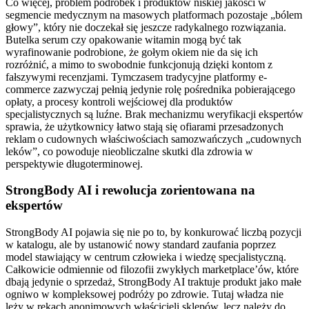
Co więcej, problem podróbek i produktów niskiej jakości w
segmencie medycznym na masowych platformach pozostaje „bólem
głowy”, który nie doczekał się jeszcze radykalnego rozwiązania.
Butelka serum czy opakowanie witamin mogą być tak
wyrafinowanie podrobione, że gołym okiem nie da się ich
rozróżnić, a mimo to swobodnie funkcjonują dzięki kontom z
fałszywymi recenzjami. Tymczasem tradycyjne platformy e-
commerce zazwyczaj pełnią jedynie rolę pośrednika pobierającego
opłaty, a procesy kontroli wejściowej dla produktów
specjalistycznych są luźne. Brak mechanizmu weryfikacji ekspertów
sprawia, że użytkownicy łatwo stają się ofiarami przesadzonych
reklam o cudownych właściwościach samozwańczych „cudownych
leków”, co powoduje nieobliczalne skutki dla zdrowia w
perspektywie długoterminowej.
StrongBody AI i rewolucja zorientowana na
ekspertów
StrongBody AI pojawia się nie po to, by konkurować liczbą pozycji
w katalogu, ale by ustanowić nowy standard zaufania poprzez
model stawiający w centrum człowieka i wiedzę specjalistyczną.
Całkowicie odmiennie od filozofii zwykłych marketplace’ów, które
dbają jedynie o sprzedaż, StrongBody AI traktuje produkt jako małe
ogniwo w kompleksowej podróży po zdrowie. Tutaj władza nie
leży w rękach anonimowych właścicieli sklepów, lecz należy do