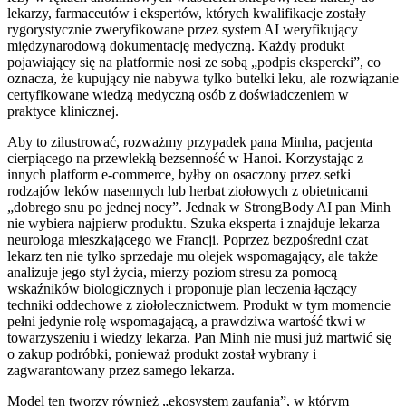
lekarzy, farmaceutów i ekspertów, których kwalifikacje zostały
rygorystycznie zweryfikowane przez system AI weryfikujący
międzynarodową dokumentację medyczną. Każdy produkt
pojawiający się na platformie nosi ze sobą „podpis ekspercki”, co
oznacza, że kupujący nie nabywa tylko butelki leku, ale rozwiązanie
certyfikowane wiedzą medyczną osób z doświadczeniem w
praktyce klinicznej.
Aby to zilustrować, rozważmy przypadek pana Minha, pacjenta
cierpiącego na przewlekłą bezsenność w Hanoi. Korzystając z
innych platform e-commerce, byłby on osaczony przez setki
rodzajów leków nasennych lub herbat ziołowych z obietnicami
„dobrego snu po jednej nocy”. Jednak w StrongBody AI pan Minh
nie wybiera najpierw produktu. Szuka eksperta i znajduje lekarza
neurologa mieszkającego we Francji. Poprzez bezpośredni czat
lekarz ten nie tylko sprzedaje mu olejek wspomagający, ale także
analizuje jego styl życia, mierzy poziom stresu za pomocą
wskaźników biologicznych i proponuje plan leczenia łączący
techniki oddechowe z ziołolecznictwem. Produkt w tym momencie
pełni jedynie rolę wspomagającą, a prawdziwa wartość tkwi w
towarzyszeniu i wiedzy lekarza. Pan Minh nie musi już martwić się
o zakup podróbki, ponieważ produkt został wybrany i
zagwarantowany przez samego lekarza.
Model ten tworzy również „ekosystem zaufania”, w którym