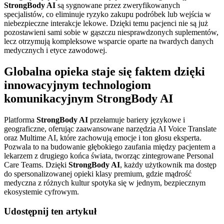
StrongBody AI
są sygnowane przez zweryfikowanych
specjalistów, co eliminuje ryzyko zakupu podróbek lub wejścia w
niebezpieczne interakcje lekowe. Dzięki temu pacjenci nie są już
pozostawieni sami sobie w gąszczu niesprawdzonych suplementów,
lecz otrzymują kompleksowe wsparcie oparte na twardych danych
medycznych i etyce zawodowej.
Globalna opieka staje się faktem dzięki
innowacyjnym technologiom
komunikacyjnym StrongBody AI
Platforma
StrongBody AI
przełamuje bariery językowe i
geograficzne, oferując zaawansowane narzędzia AI Voice Translate
oraz Multime AI, które zachowują emocje i ton głosu eksperta.
Pozwala to na budowanie głębokiego zaufania między pacjentem a
lekarzem z drugiego końca świata, tworząc zintegrowane Personal
Care Teams. Dzięki
StrongBody AI
, każdy użytkownik ma dostęp
do spersonalizowanej opieki klasy premium, gdzie mądrość
medyczna z różnych kultur spotyka się w jednym, bezpiecznym
ekosystemie cyfrowym.
Udostępnij ten artykuł