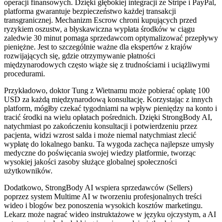
operacji finansowych. Dzięki głębokiej integracji ze Stripe i PayPal,
platforma gwarantuje bezpieczeństwo każdej transakcji
transgranicznej. Mechanizm Escrow chroni kupujących przed
ryzykiem oszustw, a błyskawiczna wypłata środków w ciągu
zaledwie 30 minut pomaga sprzedawcom optymalizować przepływy
pieniężne. Jest to szczególnie ważne dla ekspertów z krajów
rozwijających się, gdzie otrzymywanie płatności
międzynarodowych często wiąże się z trudnościami i uciążliwymi
procedurami.
Przykładowo, doktor Tung z Wietnamu może pobierać opłatę 100
USD za każdą międzynarodową konsultację. Korzystając z innych
platform, mógłby czekać tygodniami na wpływ pieniędzy na konto i
tracić środki na wielu opłatach pośrednich. Dzięki StrongBody AI,
natychmiast po zakończeniu konsultacji i potwierdzeniu przez
pacjenta, widzi wzrost salda i może niemal natychmiast zlecić
wypłatę do lokalnego banku. Ta wygoda zachęca najlepsze umysły
medyczne do poświęcania swojej wiedzy platformie, tworząc
wysokiej jakości zasoby służące globalnej społeczności
użytkowników.
Dodatkowo, StrongBody AI wspiera sprzedawców (Sellers)
poprzez system Multime AI w tworzeniu profesjonalnych treści
wideo i blogów bez ponoszenia wysokich kosztów marketingu.
Lekarz może nagrać wideo instruktażowe w języku ojczystym, a AI