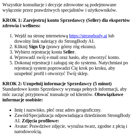
Wszystkie konsultacje i decyzje zdrowotne są podejmowane
wyłącznie przez prawdziwych specjalistów i użytkowników.
KROK 1: Zarejestruj konto Sprzedawcy (Seller) dla ekspertów
zdrowia i wellness:
Wejdź na stronę internetową
https://strongbody.ai
lub
dowolny link należący do StrongBody AI.
Kliknij
Sign Up
(prawy górny róg ekranu).
Wybierz rejestrację konta
Seller
.
Wprowadź swój e-mail oraz hasło, aby utworzyć konto.
Dokonaj rejestracji i zaloguj się do systemu. Natychmiast po
rejestracji system poprowadzi Cię krok po kroku, aby
uzupełnić profil i otworzyć Twój sklep.
KROK 2: Uzupełnij informacje Sprzedawcy (5 minut)
Standardowe konto Sprzedawcy wymaga pełnych informacji, aby
móc zacząć przyjmować transakcje od klientów.
Obowiązkowe
informacje osobiste:
Imię i nazwisko, płeć oraz adres geograficzny.
Zawód/Specjalizacja odpowiadająca dziedzinom StrongBody
AI.
Zdjęcia profilowe:
Avatar: Prawdziwe zdjęcie, wyraźna twarz, zgodne z płcią i
narodowością.