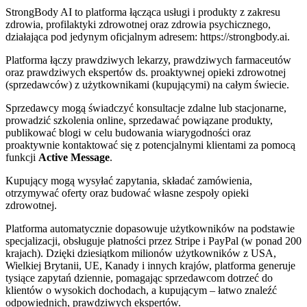
StrongBody AI to platforma łącząca usługi i produkty z zakresu
zdrowia, profilaktyki zdrowotnej oraz zdrowia psychicznego,
działająca pod jedynym oficjalnym adresem: https://strongbody.ai.
Platforma łączy prawdziwych lekarzy, prawdziwych farmaceutów
oraz prawdziwych ekspertów ds. proaktywnej opieki zdrowotnej
(sprzedawców) z użytkownikami (kupującymi) na całym świecie.
Sprzedawcy mogą świadczyć konsultacje zdalne lub stacjonarne,
prowadzić szkolenia online, sprzedawać powiązane produkty,
publikować blogi w celu budowania wiarygodności oraz
proaktywnie kontaktować się z potencjalnymi klientami za pomocą
funkcji
Active Message
.
Kupujący mogą wysyłać zapytania, składać zamówienia,
otrzymywać oferty oraz budować własne zespoły opieki
zdrowotnej.
Platforma automatycznie dopasowuje użytkowników na podstawie
specjalizacji, obsługuje płatności przez Stripe i PayPal (w ponad 200
krajach). Dzięki dziesiątkom milionów użytkowników z USA,
Wielkiej Brytanii, UE, Kanady i innych krajów, platforma generuje
tysiące zapytań dziennie, pomagając sprzedawcom dotrzeć do
klientów o wysokich dochodach, a kupującym – łatwo znaleźć
odpowiednich, prawdziwych ekspertów.