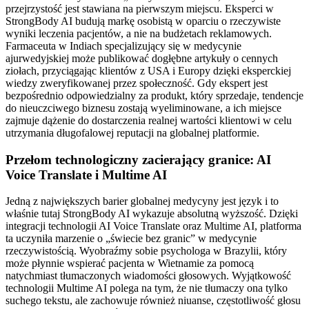
przejrzystość jest stawiana na pierwszym miejscu. Eksperci w
StrongBody AI budują markę osobistą w oparciu o rzeczywiste
wyniki leczenia pacjentów, a nie na budżetach reklamowych.
Farmaceuta w Indiach specjalizujący się w medycynie
ajurwedyjskiej może publikować dogłębne artykuły o cennych
ziołach, przyciągając klientów z USA i Europy dzięki eksperckiej
wiedzy zweryfikowanej przez społeczność. Gdy ekspert jest
bezpośrednio odpowiedzialny za produkt, który sprzedaje, tendencje
do nieuczciwego biznesu zostają wyeliminowane, a ich miejsce
zajmuje dążenie do dostarczenia realnej wartości klientowi w celu
utrzymania długofalowej reputacji na globalnej platformie.
Przełom technologiczny zacierający granice: AI
Voice Translate i Multime AI
Jedną z największych barier globalnej medycyny jest język i to
właśnie tutaj StrongBody AI wykazuje absolutną wyższość. Dzięki
integracji technologii AI Voice Translate oraz Multime AI, platforma
ta uczyniła marzenie o „świecie bez granic” w medycynie
rzeczywistością. Wyobraźmy sobie psychologa w Brazylii, który
może płynnie wspierać pacjenta w Wietnamie za pomocą
natychmiast tłumaczonych wiadomości głosowych. Wyjątkowość
technologii Multime AI polega na tym, że nie tłumaczy ona tylko
suchego tekstu, ale zachowuje również niuanse, częstotliwość głosu