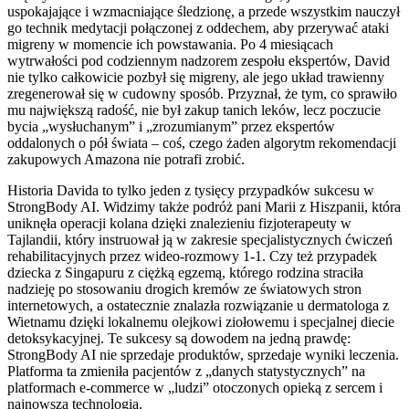
uspokajające i wzmacniające śledzionę, a przede wszystkim nauczył
go technik medytacji połączonej z oddechem, aby przerywać ataki
migreny w momencie ich powstawania. Po 4 miesiącach
wytrwałości pod codziennym nadzorem zespołu ekspertów, David
nie tylko całkowicie pozbył się migreny, ale jego układ trawienny
zregenerował się w cudowny sposób. Przyznał, że tym, co sprawiło
mu największą radość, nie był zakup tanich leków, lecz poczucie
bycia „wysłuchanym” i „zrozumianym” przez ekspertów
oddalonych o pół świata – coś, czego żaden algorytm rekomendacji
zakupowych Amazona nie potrafi zrobić.
Historia Davida to tylko jeden z tysięcy przypadków sukcesu w
StrongBody AI. Widzimy także podróż pani Marii z Hiszpanii, która
uniknęła operacji kolana dzięki znalezieniu fizjoterapeuty w
Tajlandii, który instruował ją w zakresie specjalistycznych ćwiczeń
rehabilitacyjnych przez wideo-rozmowy 1-1. Czy też przypadek
dziecka z Singapuru z ciężką egzemą, którego rodzina straciła
nadzieję po stosowaniu drogich kremów ze światowych stron
internetowych, a ostatecznie znalazła rozwiązanie u dermatologa z
Wietnamu dzięki lokalnemu olejkowi ziołowemu i specjalnej diecie
detoksykacyjnej. Te sukcesy są dowodem na jedną prawdę:
StrongBody AI nie sprzedaje produktów, sprzedaje wyniki leczenia.
Platforma ta zmieniła pacjentów z „danych statystycznych” na
platformach e-commerce w „ludzi” otoczonych opieką z sercem i
najnowszą technologią.