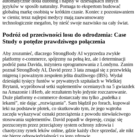
automatycznie doda dubbing i napisy w dziesiątkach innych
języków w sposób naturalny. Pomaga to ekspertom budować
globalną markę osobistą w krótkim czasie. Koniec z pozostawaniem
w cieniu; teraz najlepsi medycy mają zaawansowany
technologicznie megafon, by nieść swoje nazwisko na cały świat.
Podróż od przeciwności losu do odrodzenia: Case
Study o potędze prawdziwego połączenia
Aby zrozumieć, dlaczego StrongBody AI wyprzedza zwykłe
platformy e-commerce, spójrzmy na pełną łez, ale i determinacji
podróż pana Davida, inżyniera oprogramowania z Londynu. Zanim
poznał StrongBody AI, David przez 3 lata zmagał się z przewlekłą
migreną i poważnym zespołem jelita drażliwego (IBS). Wydał
dziesiątki tysięcy funtów w prywatnych szpitalach w Wielkiej
Brytanii, wypróbował setki suplementów ocenianych na 5 gwiazdek
na Amazonie i iHerb, ale rezultatem było jedynie rozczarowanie.
Duże platformy e-commerce dostarczały mu tylko „pudełka z
lekami”, nie dając „rozwiązania”. Sam błądził po forach, kupował
leki na podstawie plotek, co skutkowało tym, że jego wątroba
zaczęła wykazywać oznaki przeciążenia z powodu niewłaściwego
stosowania suplementów. David popadł w depresję, czując się
porzuconym przez przeciążony system ochrony zdrowia i
chaotyczny rynek leków online, gdzie każdy chce sprzedać, ale nikt
nie bierze odpowiedzialności za jego zdrowie.