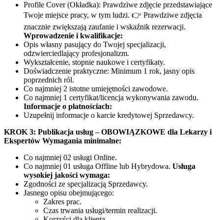
Profile Cover (Okładka): Prawdziwe zdjęcie przedstawiające
Twoje miejsce pracy, w tym ludzi. 👉 Prawdziwe zdjęcia
znacznie zwiększają zaufanie i wskaźnik rezerwacji.
Wprowadzenie i kwalifikacje:
Opis własny pasujący do Twojej specjalizacji,
odzwierciedlający profesjonalizm.
Wykształcenie, stopnie naukowe i certyfikaty.
Doświadczenie praktyczne: Minimum 1 rok, jasny opis
poprzednich ról.
Co najmniej 2 istotne umiejętności zawodowe.
Co najmniej 1 certyfikat/licencja wykonywania zawodu.
Informacje o płatnościach:
Uzupełnij informacje o karcie kredytowej Sprzedawcy.
KROK 3: Publikacja usług – OBOWIĄZKOWE dla Lekarzy i
Ekspertów
Wymagania minimalne:
Co najmniej 02 usługi Online.
Co najmniej 01 usługa Offline lub Hybrydowa.
Usługa
wysokiej jakości wymaga:
Zgodności ze specjalizacją Sprzedawcy.
Jasnego opisu obejmującego:
Zakres prac.
Czas trwania usługi/termin realizacji.
Korzyści dla klienta.