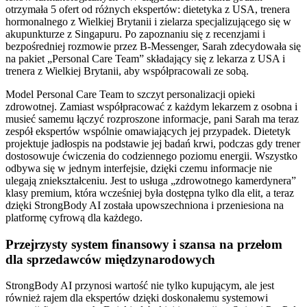
otrzymała 5 ofert od różnych ekspertów: dietetyka z USA, trenera
hormonalnego z Wielkiej Brytanii i zielarza specjalizującego się w
akupunkturze z Singapuru. Po zapoznaniu się z recenzjami i
bezpośredniej rozmowie przez B-Messenger, Sarah zdecydowała się
na pakiet „Personal Care Team” składający się z lekarza z USA i
trenera z Wielkiej Brytanii, aby współpracowali ze sobą.
Model Personal Care Team to szczyt personalizacji opieki
zdrowotnej. Zamiast współpracować z każdym lekarzem z osobna i
musieć samemu łączyć rozproszone informacje, pani Sarah ma teraz
zespół ekspertów wspólnie omawiających jej przypadek. Dietetyk
projektuje jadłospis na podstawie jej badań krwi, podczas gdy trener
dostosowuje ćwiczenia do codziennego poziomu energii. Wszystko
odbywa się w jednym interfejsie, dzięki czemu informacje nie
ulegają zniekształceniu. Jest to usługa „zdrowotnego kamerdynera”
klasy premium, która wcześniej była dostępna tylko dla elit, a teraz
dzięki StrongBody AI została upowszechniona i przeniesiona na
platformę cyfrową dla każdego.
Przejrzysty system finansowy i szansa na przełom
dla sprzedawców międzynarodowych
StrongBody AI przynosi wartość nie tylko kupującym, ale jest
również rajem dla ekspertów dzięki doskonałemu systemowi