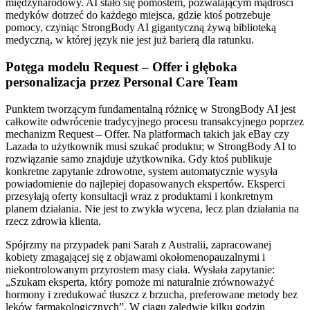
międzynarodowy. AI stało się pomostem, pozwalającym mądrości
medyków dotrzeć do każdego miejsca, gdzie ktoś potrzebuje
pomocy, czyniąc StrongBody AI gigantyczną żywą biblioteką
medyczną, w której język nie jest już barierą dla ratunku.
Potęga modelu Request – Offer i głęboka
personalizacja przez Personal Care Team
Punktem tworzącym fundamentalną różnicę w StrongBody AI jest
całkowite odwrócenie tradycyjnego procesu transakcyjnego poprzez
mechanizm Request – Offer. Na platformach takich jak eBay czy
Lazada to użytkownik musi szukać produktu; w StrongBody AI to
rozwiązanie samo znajduje użytkownika. Gdy ktoś publikuje
konkretne zapytanie zdrowotne, system automatycznie wysyła
powiadomienie do najlepiej dopasowanych ekspertów. Eksperci
przesyłają oferty konsultacji wraz z produktami i konkretnym
planem działania. Nie jest to zwykła wycena, lecz plan działania na
rzecz zdrowia klienta.
Spójrzmy na przypadek pani Sarah z Australii, zapracowanej
kobiety zmagającej się z objawami okołomenopauzalnymi i
niekontrolowanym przyrostem masy ciała. Wysłała zapytanie:
„Szukam eksperta, który pomoże mi naturalnie zrównoważyć
hormony i zredukować tłuszcz z brzucha, preferowane metody bez
leków farmakologicznych”. W ciągu zaledwie kilku godzin