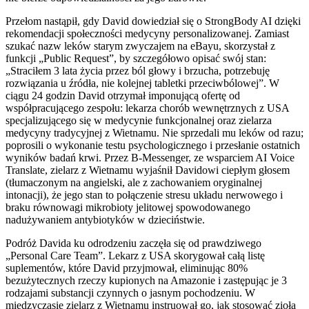
Przełom nastąpił, gdy David dowiedział się o StrongBody AI dzięki
rekomendacji społeczności medycyny personalizowanej. Zamiast
szukać nazw leków starym zwyczajem na eBayu, skorzystał z
funkcji „Public Request”, by szczegółowo opisać swój stan:
„Straciłem 3 lata życia przez ból głowy i brzucha, potrzebuję
rozwiązania u źródła, nie kolejnej tabletki przeciwbólowej”. W
ciągu 24 godzin David otrzymał imponującą ofertę od
współpracującego zespołu: lekarza chorób wewnętrznych z USA
specjalizującego się w medycynie funkcjonalnej oraz zielarza
medycyny tradycyjnej z Wietnamu. Nie sprzedali mu leków od razu;
poprosili o wykonanie testu psychologicznego i przesłanie ostatnich
wyników badań krwi. Przez B-Messenger, ze wsparciem AI Voice
Translate, zielarz z Wietnamu wyjaśnił Davidowi ciepłym głosem
(tłumaczonym na angielski, ale z zachowaniem oryginalnej
intonacji), że jego stan to połączenie stresu układu nerwowego i
braku równowagi mikrobioty jelitowej spowodowanego
nadużywaniem antybiotyków w dzieciństwie.
Podróż Davida ku odrodzeniu zaczęła się od prawdziwego
„Personal Care Team”. Lekarz z USA skorygował całą listę
suplementów, które David przyjmował, eliminując 80%
bezużytecznych rzeczy kupionych na Amazonie i zastępując je 3
rodzajami substancji czynnych o jasnym pochodzeniu. W
międzyczasie zielarz z Wietnamu instruował go, jak stosować zioła