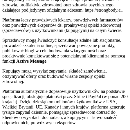
zdrowia, profilaktyki zdrowotnej oraz zdrowia psychicznego,
działająca pod jedynym oficjalnym adresem: https://strongbody.ai.
Platforma łączy prawdziwych lekarzy, prawdziwych farmaceutów
oraz prawdziwych ekspertów ds. proaktywnej opieki zdrowotnej
(sprzedawców) z użytkownikami (kupującymi) na całym świecie.
Sprzedawcy mogą świadczyć konsultacje zdalne lub stacjonarne,
prowadzić szkolenia online, sprzedawać powiązane produkty,
publikować blogi w celu budowania wiarygodności oraz
proaktywnie kontaktować się z potencjalnymi klientami za pomocą
funkcji
Active Message
.
Kupujący mogą wysyłać zapytania, składać zamówienia,
otrzymywać oferty oraz budować własne zespoły opieki
zdrowotnej.
Platforma automatycznie dopasowuje użytkowników na podstawie
specjalizacji, obsługuje płatności przez Stripe i PayPal (w ponad 200
krajach). Dzięki dziesiątkom milionów użytkowników z USA,
Wielkiej Brytanii, UE, Kanady i innych krajów, platforma generuje
tysiące zapytań dziennie, pomagając sprzedawcom dotrzeć do
klientów o wysokich dochodach, a kupującym – łatwo znaleźć
odpowiednich, prawdziwych ekspertów.