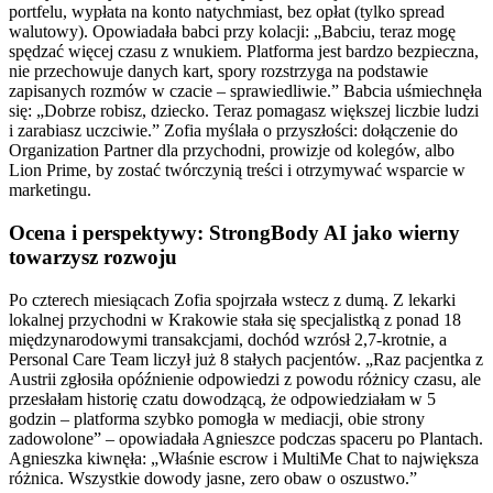
portfelu, wypłata na konto natychmiast, bez opłat (tylko spread
walutowy). Opowiadała babci przy kolacji: „Babciu, teraz mogę
spędzać więcej czasu z wnukiem. Platforma jest bardzo bezpieczna,
nie przechowuje danych kart, spory rozstrzyga na podstawie
zapisanych rozmów w czacie – sprawiedliwie.” Babcia uśmiechnęła
się: „Dobrze robisz, dziecko. Teraz pomagasz większej liczbie ludzi
i zarabiasz uczciwie.” Zofia myślała o przyszłości: dołączenie do
Organization Partner dla przychodni, prowizje od kolegów, albo
Lion Prime, by zostać twórczynią treści i otrzymywać wsparcie w
marketingu.
Ocena i perspektywy: StrongBody AI jako wierny
towarzysz rozwoju
Po czterech miesiącach Zofia spojrzała wstecz z dumą. Z lekarki
lokalnej przychodni w Krakowie stała się specjalistką z ponad 18
międzynarodowymi transakcjami, dochód wzrósł 2,7-krotnie, a
Personal Care Team liczył już 8 stałych pacjentów. „Raz pacjentka z
Austrii zgłosiła opóźnienie odpowiedzi z powodu różnicy czasu, ale
przesłałam historię czatu dowodzącą, że odpowiedziałam w 5
godzin – platforma szybko pomogła w mediacji, obie strony
zadowolone” – opowiadała Agnieszce podczas spaceru po Plantach.
Agnieszka kiwnęła: „Właśnie escrow i MultiMe Chat to największa
różnica. Wszystkie dowody jasne, zero obaw o oszustwo.”