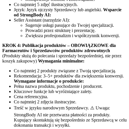
Co najmniej 5 zdjęć ilustracyjnych.
Język: Język ojczysty Sprzedawcy lub angielski.
Wsparcie
od StrongBody AI:
Seller Assistant (narzędzie AI):
Sugeruje usługi pasujące do Twojej specjalizacji.
Prowadzi przez strukturę i prezentację.
Zwiększa profesjonalizm i współczynnik konwersji.
KROK 4: Publikacja produktów – OBOWIĄZKOWE dla
Farmaceutów i Sprzedawców produktów zdrowotnych
(Produkty służą do polecania i sprzedaży bezpośredniej, nie przez
koszyk zakupowy)
Wymagania minimalne:
Co najmniej 2 produkty związane z Twoją specjalizacją.
Rekomendacja: 3–5+ produktów dla zwiększenia konwersji.
Wymagane informacje o produkcie:
Pełna nazwa produktu, pochodzenie i producent.
Kluczowe funkcje lub wyróżniające zalety.
Cena referencyjna.
Co najmniej 2 zdjęcia ilustracyjne.
Treść w języku narodowym Sprzedawcy. ⚠️ Uwaga:
StrongBody AI nie przetwarza płatności za produkty.
Kupujący skontaktują się bezpośrednio ze Sprzedawcą w celu
dokonania transakcji i wysyłki.