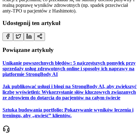
realną poprawę wyników zdrowotnych (np. spadek przeciwciał
anty-TPO u pacjentów z Hashimoto).
Udostępnij ten artykuł
Powiązane artykuły
Unikanie powszechnych błędów: 5 najczęstszych pomyłek przy
sprzedaży usług zdrowotnych online i sposoby ich naprawy na
platformie StrongBody AI
Jak publikować usługi i blogi na StrongBody AI, aby zwiększyć
liczbę wyświetleń: Wykorzystanie słów kluczowych związanych
ze zdrowiem do dotarcia do pacjentów na całym świecie
Sztuka budowania portfolio: Pokazywanie wyników leczenia i
treningu, aby „uwieść” klientów.