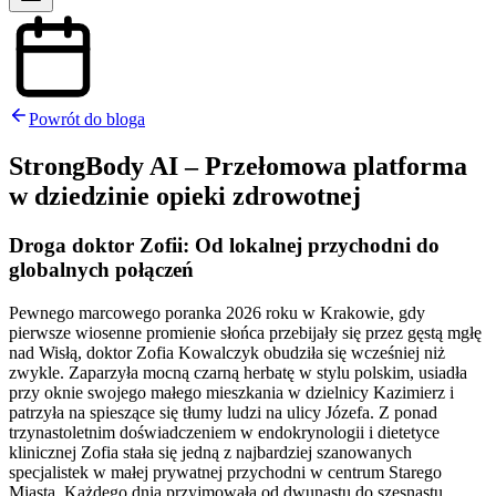
Powrót do bloga
StrongBody AI – Przełomowa platforma
w dziedzinie opieki zdrowotnej
Droga doktor Zofii: Od lokalnej przychodni do
globalnych połączeń
Pewnego marcowego poranka 2026 roku w Krakowie, gdy
pierwsze wiosenne promienie słońca przebijały się przez gęstą mgłę
nad Wisłą, doktor Zofia Kowalczyk obudziła się wcześniej niż
zwykle. Zaparzyła mocną czarną herbatę w stylu polskim, usiadła
przy oknie swojego małego mieszkania w dzielnicy Kazimierz i
patrzyła na spieszące się tłumy ludzi na ulicy Józefa. Z ponad
trzynastoletnim doświadczeniem w endokrynologii i dietetyce
klinicznej Zofia stała się jedną z najbardziej szanowanych
specjalistek w małej prywatnej przychodni w centrum Starego
Miasta. Każdego dnia przyjmowała od dwunastu do szesnastu