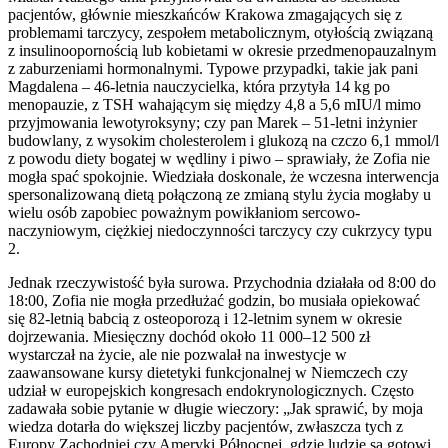
pacjentów, głównie mieszkańców Krakowa zmagających się z
problemami tarczycy, zespołem metabolicznym, otyłością związaną
z insulinoopornością lub kobietami w okresie przedmenopauzalnym
z zaburzeniami hormonalnymi. Typowe przypadki, takie jak pani
Magdalena – 46-letnia nauczycielka, która przytyła 14 kg po
menopauzie, z TSH wahającym się między 4,8 a 5,6 mIU/l mimo
przyjmowania lewotyroksyny; czy pan Marek – 51-letni inżynier
budowlany, z wysokim cholesterolem i glukozą na czczo 6,1 mmol/l
z powodu diety bogatej w wędliny i piwo – sprawiały, że Zofia nie
mogła spać spokojnie. Wiedziała doskonale, że wczesna interwencja
spersonalizowaną dietą połączoną ze zmianą stylu życia mogłaby u
wielu osób zapobiec poważnym powikłaniom sercowo-
naczyniowym, ciężkiej niedoczynności tarczycy czy cukrzycy typu
2.
Jednak rzeczywistość była surowa. Przychodnia działała od 8:00 do
18:00, Zofia nie mogła przedłużać godzin, bo musiała opiekować
się 82-letnią babcią z osteoporozą i 12-letnim synem w okresie
dojrzewania. Miesięczny dochód około 11 000–12 500 zł
wystarczał na życie, ale nie pozwalał na inwestycje w
zaawansowane kursy dietetyki funkcjonalnej w Niemczech czy
udział w europejskich kongresach endokrynologicznych. Często
zadawała sobie pytanie w długie wieczory: „Jak sprawić, by moja
wiedza dotarła do większej liczby pacjentów, zwłaszcza tych z
Europy Zachodniej czy Ameryki Północnej, gdzie ludzie są gotowi