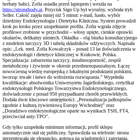
herbaty babci, Zofia usiadła przed laptopem i weszła na
https://strongbody.ai
. Przycisk Sign Up był wyraźny, wybrała tryb
Seller. Całość zajęła mniej niż 5 minut: e-mail, hasło, wybór
dziedziny Endokrynologia i Dietetyka Kliniczna. System prowadził
krok po kroku przez uzupełnianie profilu. Zofia wgrała zdjęcie
profilowe zrobione w przychodni – włosy upięte, cienkie oprawki
okularów, delikatny uśmiech. Okładka – róg biurka konsultacyjnego
z modelem tarczycy 3D i tabelą składników odżywczych. Napisała
opis: „Lek. med. Zofia Kowalczyk – ponad 13 lat doświadczenia w
endokrynologii i dietetyce klinicznej w Krakowie, Polska.
Specjalizacja: zaburzenia tarczycy, insulinooporność, zespół
metaboliczny i żywienie w okresie przedmenopauzalnym. Łączę
nowoczesną wiedzę europejską z lokalnymi produktami polskimi,
tworząc trwałe i łatwe do wdrożenia rozwiązania.” Wypełniła
kwalifikacje: absolwentka Uniwersytetu Jagiellońskiego, certyfikat
endokrynologii Polskiego Towarzystwa Endokrynologicznego,
doświadczenie z ponad 950 przypadkami chorób przewlekłych.
Dodała dwie kluczowe umiejętności: „Personalizacja jadłospisów
zgodnie z kulturą żywieniową Europy Wschodniej” oraz
„Doradztwo endokrynologiczne oparte na wynikach TSH, FT4,
przeciwciał anty-TPO”.
Gdy tylko uzupełniła minimum informacji, profil sklepu
automatycznie stał się publiczny. Sprawdziła na telefonie: strona
prezentowała się elegancko, gotowa na wiadomości i zapytania.