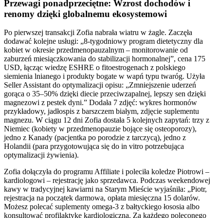
Przewagi ponadprzeciętne: Wzrost dochodów i
renomy dzięki globalnemu ekosystemowi
Po pierwszej transakcji Zofia nabrała wiatru w żagle. Zaczęła
dodawać kolejne usługi: „8-tygodniowy program dietetyczny dla
kobiet w okresie przedmenopauzalnym – monitorowanie od
zaburzeń miesiączkowania do stabilizacji hormonalnej”, cena 175
USD, łącząc wiedzę ESHRE o fitoestrogenach z polskiego
siemienia lnianego i produkty bogate w wapń typu twaróg. Użyła
Seller Assistant do optymalizacji opisu: „Zmniejszenie uderzeń
gorąca o 35–50% dzięki diecie przeciwzapalnej, lepszy sen dzięki
magnezowi z pestek dyni.” Dodała 7 zdjęć: wykres hormonów
przykładowy, jadłospis z barszczem białym, zdjęcie suplementu
magnezu. W ciągu 12 dni Zofia dostała 5 kolejnych zapytań: trzy z
Niemiec (kobiety w przedmenopauzie bojące się osteoporozy),
jedno z Kanady (pacjentka po porodzie z tarczycą), jedno z
Holandii (para przygotowująca się do in vitro potrzebująca
optymalizacji żywienia).
Zofia dołączyła do programu Affiliate i poleciła koledze Piotrowi –
kardiologowi – rejestrację jako sprzedawca. Podczas weekendowej
kawy w tradycyjnej kawiarni na Starym Mieście wyjaśniła: „Piotr,
rejestracja na początek darmowa, opłata miesięczna 15 dolarów.
Możesz polecać suplementy omega-3 z bałtyckiego łososia albo
konsultować profilaktykę kardiologiczną. Za każdego poleconego