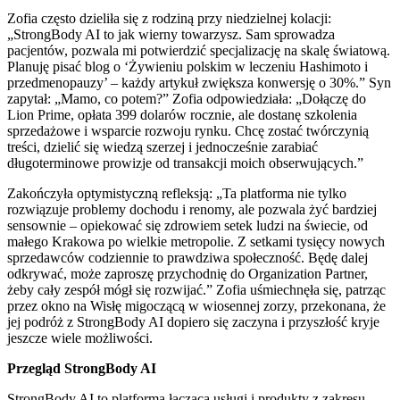
Zofia często dzieliła się z rodziną przy niedzielnej kolacji:
„StrongBody AI to jak wierny towarzysz. Sam sprowadza
pacjentów, pozwala mi potwierdzić specjalizację na skalę światową.
Planuję pisać blog o ‘Żywieniu polskim w leczeniu Hashimoto i
przedmenopauzy’ – każdy artykuł zwiększa konwersję o 30%.” Syn
zapytał: „Mamo, co potem?” Zofia odpowiedziała: „Dołączę do
Lion Prime, opłata 399 dolarów rocznie, ale dostanę szkolenia
sprzedażowe i wsparcie rozwoju rynku. Chcę zostać twórczynią
treści, dzielić się wiedzą szerzej i jednocześnie zarabiać
długoterminowe prowizje od transakcji moich obserwujących.”
Zakończyła optymistyczną refleksją: „Ta platforma nie tylko
rozwiązuje problemy dochodu i renomy, ale pozwala żyć bardziej
sensownie – opiekować się zdrowiem setek ludzi na świecie, od
małego Krakowa po wielkie metropolie. Z setkami tysięcy nowych
sprzedawców codziennie to prawdziwa społeczność. Będę dalej
odkrywać, może zaproszę przychodnię do Organization Partner,
żeby cały zespół mógł się rozwijać.” Zofia uśmiechnęła się, patrząc
przez okno na Wisłę migoczącą w wiosennej zorzy, przekonana, że
jej podróż z StrongBody AI dopiero się zaczyna i przyszłość kryje
jeszcze wiele możliwości.
Przegląd StrongBody AI
StrongBody AI to platforma łącząca usługi i produkty z zakresu