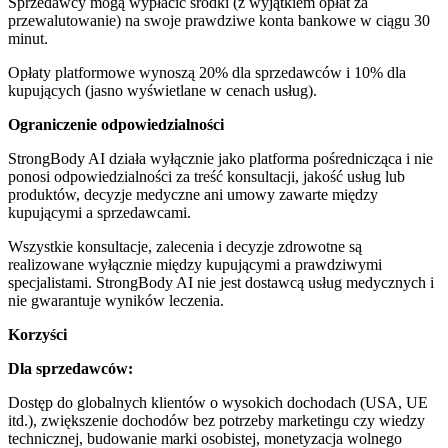
Sprzedawcy mogą wypłacić środki (z wyjątkiem opłat za
przewalutowanie) na swoje prawdziwe konta bankowe w ciągu 30
minut.
Opłaty platformowe wynoszą 20% dla sprzedawców i 10% dla
kupujących (jasno wyświetlane w cenach usług).
Ograniczenie odpowiedzialności
StrongBody AI działa wyłącznie jako platforma pośrednicząca i nie
ponosi odpowiedzialności za treść konsultacji, jakość usług lub
produktów, decyzje medyczne ani umowy zawarte między
kupującymi a sprzedawcami.
Wszystkie konsultacje, zalecenia i decyzje zdrowotne są
realizowane wyłącznie między kupującymi a prawdziwymi
specjalistami. StrongBody AI nie jest dostawcą usług medycznych i
nie gwarantuje wyników leczenia.
Korzyści
Dla sprzedawców:
Dostęp do globalnych klientów o wysokich dochodach (USA, UE
itd.), zwiększenie dochodów bez potrzeby marketingu czy wiedzy
technicznej, budowanie marki osobistej, monetyzacja wolnego