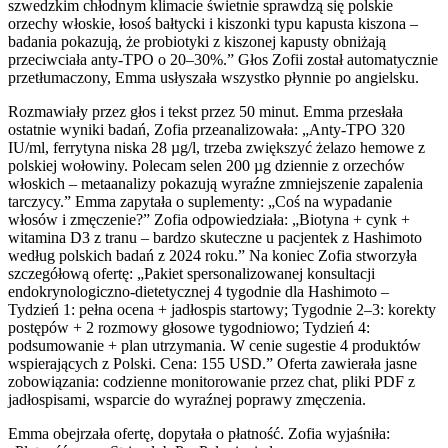
szwedzkim chłodnym klimacie świetnie sprawdzą się polskie
orzechy włoskie, łosoś bałtycki i kiszonki typu kapusta kiszona –
badania pokazują, że probiotyki z kiszonej kapusty obniżają
przeciwciała anty-TPO o 20–30%.” Głos Zofii został automatycznie
przetłumaczony, Emma usłyszała wszystko płynnie po angielsku.
Rozmawiały przez głos i tekst przez 50 minut. Emma przesłała
ostatnie wyniki badań, Zofia przeanalizowała: „Anty-TPO 320
IU/ml, ferrytyna niska 28 µg/l, trzeba zwiększyć żelazo hemowe z
polskiej wołowiny. Polecam selen 200 µg dziennie z orzechów
włoskich – metaanalizy pokazują wyraźne zmniejszenie zapalenia
tarczycy.” Emma zapytała o suplementy: „Coś na wypadanie
włosów i zmęczenie?” Zofia odpowiedziała: „Biotyna + cynk +
witamina D3 z tranu – bardzo skuteczne u pacjentek z Hashimoto
według polskich badań z 2024 roku.” Na koniec Zofia stworzyła
szczegółową ofertę: „Pakiet spersonalizowanej konsultacji
endokrynologiczno-dietetycznej 4 tygodnie dla Hashimoto –
Tydzień 1: pełna ocena + jadłospis startowy; Tygodnie 2–3: korekty
postępów + 2 rozmowy głosowe tygodniowo; Tydzień 4:
podsumowanie + plan utrzymania. W cenie sugestie 4 produktów
wspierających z Polski. Cena: 155 USD.” Oferta zawierała jasne
zobowiązania: codzienne monitorowanie przez chat, pliki PDF z
jadłospisami, wsparcie do wyraźnej poprawy zmęczenia.
Emma obejrzała ofertę, dopytała o płatność. Zofia wyjaśniła: