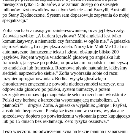
miesięczna tylko 15 dolarów, a w zamian dostęp do dziesiątek
milionów użytkowników na całym świecie – od Brazylii, Australii
po Stany Zjednoczone. System sam dopasowuje zapytania do mojej
specjalizacji.”
Zofia słuchała z rosnącym zainteresowaniem, oczy jej błyszczały.
Zapytała szybko: „A bariera językowa? Mój angielski jest tylko
komunikatywny, a niemiecki czy francuski w ogóle nie.” Agnieszka
się roześmiała: „To największa zaleta. Narzędzie MultiMe Chat ma
automatyczne tłumaczenie tekstu i głosu, obsługuje blisko 200
języków. Pacjent wysyła wiadomość głosową po angielsku lub
francusku, ja słyszę po polsku, odpowiadam po polsku – oni słyszą
po angielsku lub francusku. Rozmowa płynie naturalnie, jakbyśmy
siedzieli naprzeciwko siebie.” Zofia wyobraziła sobie od razu:
inżynier oprogramowania z Berlina wysyła głosówkę o
chronicznym zmęczeniu z powodu niedoczynności tarczycy, ona
odpowiada głosowo po polsku, system tłumaczy, a potem
szczegółowo omawiają uzupełnianie selenu orzechami włoskimi z
Polski czy herbatę z karczocha wspomagającą metabolizm. „A
płatności?” – drążyła Zofia. Agnieszka wyjaśniła: „Stripe i PayPal,
absolutnie bezpieczne. Pieniądze trzymane w escrow, wypłacane
sprzedawcy dopiero po potwierdzeniu wykonania przez kupującego
lub po 15 dniach bez reklamacji. Zero ryzyka oszustwa.”
Tego wieczoru, po odwiezieniu syna na lekcje pianina i zaparzeniu