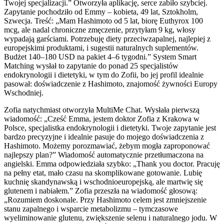
Twojej specjalizacji.” Otworzyła aplikację, serce zabiło szybciej.
Zapytanie pochodziło od Emmy – kobieta, 49 lat, Sztokholm,
Szwecja. Treść: „Mam Hashimoto od 5 lat, biorę Euthyrox 100
mcg, ale nadal chroniczne zmęczenie, przytyłam 9 kg, włosy
wypadają garściami. Potrzebuję diety przeciwzapalnej, najlepiej z
europejskimi produktami, i sugestii naturalnych suplementów.
Budżet 140–180 USD na pakiet 4–6 tygodni.” System Smart
Matching wysłał to zapytanie do ponad 25 specjalistów
endokrynologii i dietetyki, w tym do Zofii, bo jej profil idealnie
pasował: doświadczenie z Hashimoto, znajomość żywności Europy
Wschodniej.
Zofia natychmiast otworzyła MultiMe Chat. Wysłała pierwszą
wiadomość: „Cześć Emma, jestem doktor Zofia z Krakowa w
Polsce, specjalistka endokrynologii i dietetyki. Twoje zapytanie jest
bardzo precyzyjne i idealnie pasuje do mojego doświadczenia z
Hashimoto. Możemy porozmawiać, żebym mogła zaproponować
najlepszy plan?” Wiadomość automatycznie przetłumaczona na
angielski. Emma odpowiedziała szybko: „Thank you doctor. Pracuję
na pełny etat, mało czasu na skomplikowane gotowanie. Lubię
kuchnię skandynawską i wschodnioeuropejską, ale martwię się
glutenem i nabiałem.” Zofia przeszła na wiadomość głosową:
„Rozumiem doskonale. Przy Hashimoto celem jest zmniejszenie
stanu zapalnego i wsparcie metabolizmu – tymczasowe
wyeliminowanie glutenu, zwiększenie selenu i naturalnego jodu. W