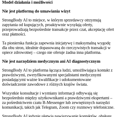
Model działania i możliwości
Nie jest platformą do umawiania wizyt
StrongBody AI to miejsce, w którym sprzedawcy otrzymują
zapytania od kupujących, proaktywnie wysyłają oferty,
przeprowadzają bezpośrednie transakcje przez czat, akceptację ofert
oraz płatności.
Ta pionierska funkcja zapewnia inicjatywę i maksymalną wygodę
dla obu stron, idealnie dopasowaną do rzeczywistych transakcji w
opiece zdrowotnej – czego nie oferuje żadna inna platforma.
Nie jest narzędziem medycznym ani AI diagnostycznym
StrongBody AI to platforma łącząca ludzi, umożliwiająca kontakt z
prawdziwymi, zweryfikowanymi specjalistami medycznymi
posiadającymi ważne kwalifikacje i udokumentowane
doświadczenie zawodowe z różnych krajów świata.
Wszystkie konsultacje i wymiany informacji odbywają się
bezpośrednio między użytkownikami a prawdziwymi ekspertami –
za pośrednictwem czatu B-Messenger lub zewnętrznych narzędzi
komunikacji, takich jak Telegram, Zoom czy rozmowy telefoniczne.
StrongBody AI jedynie ułatwia nawiązywanie kontaktów, obsługę