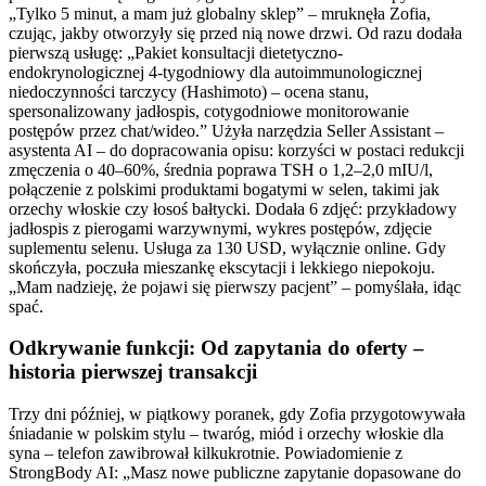
„Tylko 5 minut, a mam już globalny sklep” – mruknęła Zofia,
czując, jakby otworzyły się przed nią nowe drzwi. Od razu dodała
pierwszą usługę: „Pakiet konsultacji dietetyczno-
endokrynologicznej 4-tygodniowy dla autoimmunologicznej
niedoczynności tarczycy (Hashimoto) – ocena stanu,
spersonalizowany jadłospis, cotygodniowe monitorowanie
postępów przez chat/wideo.” Użyła narzędzia Seller Assistant –
asystenta AI – do dopracowania opisu: korzyści w postaci redukcji
zmęczenia o 40–60%, średnia poprawa TSH o 1,2–2,0 mIU/l,
połączenie z polskimi produktami bogatymi w selen, takimi jak
orzechy włoskie czy łosoś bałtycki. Dodała 6 zdjęć: przykładowy
jadłospis z pierogami warzywnymi, wykres postępów, zdjęcie
suplementu selenu. Usługa za 130 USD, wyłącznie online. Gdy
skończyła, poczuła mieszankę ekscytacji i lekkiego niepokoju.
„Mam nadzieję, że pojawi się pierwszy pacjent” – pomyślała, idąc
spać.
Odkrywanie funkcji: Od zapytania do oferty –
historia pierwszej transakcji
Trzy dni później, w piątkowy poranek, gdy Zofia przygotowywała
śniadanie w polskim stylu – twaróg, miód i orzechy włoskie dla
syna – telefon zawibrował kilkukrotnie. Powiadomienie z
StrongBody AI: „Masz nowe publiczne zapytanie dopasowane do