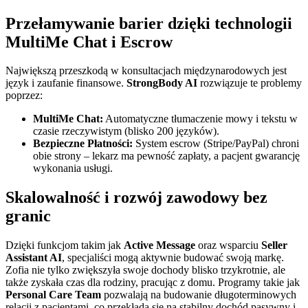
Przełamywanie barier dzięki technologii
MultiMe Chat i Escrow
Największą przeszkodą w konsultacjach międzynarodowych jest
język i zaufanie finansowe.
StrongBody AI
rozwiązuje te problemy
poprzez:
MultiMe Chat:
Automatyczne tłumaczenie mowy i tekstu w
czasie rzeczywistym (blisko 200 języków).
Bezpieczne Płatności:
System escrow (Stripe/PayPal) chroni
obie strony – lekarz ma pewność zapłaty, a pacjent gwarancję
wykonania usługi.
Skalowalność i rozwój zawodowy bez
granic
Dzięki funkcjom takim jak
Active Message
oraz wsparciu
Seller
Assistant AI
, specjaliści mogą aktywnie budować swoją markę.
Zofia nie tylko zwiększyła swoje dochody blisko trzykrotnie, ale
także zyskała czas dla rodziny, pracując z domu. Programy takie jak
Personal Care Team
pozwalają na budowanie długoterminowych
relacji z pacjentami, co przekłada się na stabilny dochód pasywny i