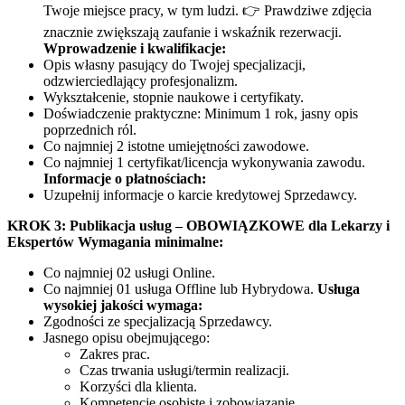
Twoje miejsce pracy, w tym ludzi. 👉 Prawdziwe zdjęcia
znacznie zwiększają zaufanie i wskaźnik rezerwacji.
Wprowadzenie i kwalifikacje:
Opis własny pasujący do Twojej specjalizacji,
odzwierciedlający profesjonalizm.
Wykształcenie, stopnie naukowe i certyfikaty.
Doświadczenie praktyczne: Minimum 1 rok, jasny opis
poprzednich ról.
Co najmniej 2 istotne umiejętności zawodowe.
Co najmniej 1 certyfikat/licencja wykonywania zawodu.
Informacje o płatnościach:
Uzupełnij informacje o karcie kredytowej Sprzedawcy.
KROK 3: Publikacja usług – OBOWIĄZKOWE dla Lekarzy i
Ekspertów
Wymagania minimalne:
Co najmniej 02 usługi Online.
Co najmniej 01 usługa Offline lub Hybrydowa.
Usługa
wysokiej jakości wymaga:
Zgodności ze specjalizacją Sprzedawcy.
Jasnego opisu obejmującego:
Zakres prac.
Czas trwania usługi/termin realizacji.
Korzyści dla klienta.
Kompetencje osobiste i zobowiązanie.