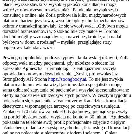
płacić wyższe stawki za wysokiej jakości konsultacje i mogą
wdrożyć nowoczesne rozwiązania?” Pandemia przyspieszyła
konsultacje online, ale Zofia próbowała kilku międzynarodowych
platform: bariera językowa, wysokie opłaty i brak mechanizmów
ochrony transakcji sprawiały, że się wycofywała. „Gdybym mogła
doradzać biznesmenowi w Sztokholmie czy matce w Toronto,
dochód mógłby wzrosnąć dwu-, a nawet trzykrotnie, a ja nadal
byłabym w domu z rodziną” – myślała, przeglądając stary
papierowy kalendarz wizyt.
Pewnego popołudnia, podczas typowej krakowskiej mżawki, Zofia
odpoczywała między pacjentami, gdy młodsza o siedem lat
koleżanka Agnieszka – dermatolog – z entuzjazmem zaczęła
opowiadać o nowym doświadczeniu. „Zosiu, próbowałaś już
StrongBody AI? Strona
https://strongbody.ai
. To nie jest zwykła
platforma do umawiania wizyt jak inne. Jako specjalistka mogę
sama odbierać zapytania od pacjentów i wysyłać spersonalizowane
oferty na podstawie ich rzeczywistych potrzeb. W zeszłym tygodniu
połączyłam się z pacjentką z Vancouver w Kanadzie – konsultacja
dietetyczna wspomagająca tarczycę po częściowym usunięciu.
Zapłaciła 170 dolarów za pakiet 6-tygodniowy, pieniądze przyszły
na portfel błyskawicznie, wypłata na konto w 30 minut.” Agnieszka
pokazała na telefonie swój profil: profesjonalne zdjęcie z ciepłym
uśmiechem, okładka z czystą przychodnią, lista usług od konsultacji
online po polecanie suplementów z jodem i selenem. „Opłata