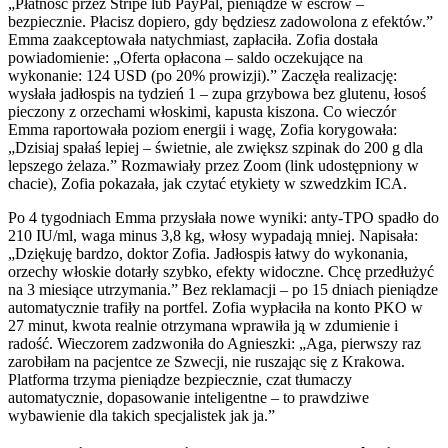
„Płatność przez Stripe lub PayPal, pieniądze w escrow –
bezpiecznie. Płacisz dopiero, gdy będziesz zadowolona z efektów.”
Emma zaakceptowała natychmiast, zapłaciła. Zofia dostała
powiadomienie: „Oferta opłacona – saldo oczekujące na
wykonanie: 124 USD (po 20% prowizji).” Zaczęła realizację:
wysłała jadłospis na tydzień 1 – zupa grzybowa bez glutenu, łosoś
pieczony z orzechami włoskimi, kapusta kiszona. Co wieczór
Emma raportowała poziom energii i wagę, Zofia korygowała:
„Dzisiaj spałaś lepiej – świetnie, ale zwiększ szpinak do 200 g dla
lepszego żelaza.” Rozmawiały przez Zoom (link udostępniony w
chacie), Zofia pokazała, jak czytać etykiety w szwedzkim ICA.
Po 4 tygodniach Emma przysłała nowe wyniki: anty-TPO spadło do
210 IU/ml, waga minus 3,8 kg, włosy wypadają mniej. Napisała:
„Dziękuję bardzo, doktor Zofia. Jadłospis łatwy do wykonania,
orzechy włoskie dotarły szybko, efekty widoczne. Chcę przedłużyć
na 3 miesiące utrzymania.” Bez reklamacji – po 15 dniach pieniądze
automatycznie trafiły na portfel. Zofia wypłaciła na konto PKO w
27 minut, kwota realnie otrzymana wprawiła ją w zdumienie i
radość. Wieczorem zadzwoniła do Agnieszki: „Aga, pierwszy raz
zarobiłam na pacjentce ze Szwecji, nie ruszając się z Krakowa.
Platforma trzyma pieniądze bezpiecznie, czat tłumaczy
automatycznie, dopasowanie inteligentne – to prawdziwe
wybawienie dla takich specjalistek jak ja.”