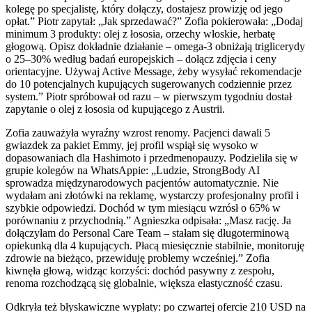
kolegę po specjalistę, który dołączy, dostajesz prowizję od jego
opłat.” Piotr zapytał: „Jak sprzedawać?” Zofia pokierowała: „Dodaj
minimum 3 produkty: olej z łososia, orzechy włoskie, herbatę
głogową. Opisz dokładnie działanie – omega-3 obniżają triglicerydy
o 25–30% według badań europejskich – dołącz zdjęcia i ceny
orientacyjne. Używaj Active Message, żeby wysyłać rekomendacje
do 10 potencjalnych kupujących sugerowanych codziennie przez
system.” Piotr spróbował od razu – w pierwszym tygodniu dostał
zapytanie o olej z łososia od kupującego z Austrii.
Zofia zauważyła wyraźny wzrost renomy. Pacjenci dawali 5
gwiazdek za pakiet Emmy, jej profil wspiął się wysoko w
dopasowaniach dla Hashimoto i przedmenopauzy. Podzieliła się w
grupie kolegów na WhatsAppie: „Ludzie, StrongBody AI
sprowadza międzynarodowych pacjentów automatycznie. Nie
wydałam ani złotówki na reklamę, wystarczy profesjonalny profil i
szybkie odpowiedzi. Dochód w tym miesiącu wzrósł o 65% w
porównaniu z przychodnią.” Agnieszka odpisała: „Masz rację. Ja
dołączyłam do Personal Care Team – stałam się długoterminową
opiekunką dla 4 kupujących. Płacą miesięcznie stabilnie, monitoruję
zdrowie na bieżąco, przewiduję problemy wcześniej.” Zofia
kiwnęła głową, widząc korzyści: dochód pasywny z zespołu,
renoma rozchodzącą się globalnie, większa elastyczność czasu.
Odkryła też błyskawiczne wypłaty: po czwartej ofercie 210 USD na