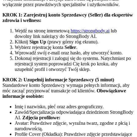
wyłącznie przez prawdziwych specjalistów i użytkowników.
KROK 1: Zarejestruj konto Sprzedawcy (Seller) dla ekspertów
zdrowia i wellness:
Wejdź na stronę internetową
https://strongbody.ai
lub
dowolny link należący do StrongBody AI.
Kliknij
Sign Up
(prawy górny róg ekranu).
Wybierz rejestrację konta
Seller
.
Wprowadź swój e-mail oraz hasło, aby utworzyć konto.
Dokonaj rejestracji i zaloguj się do systemu. Natychmiast po
rejestracji system poprowadzi Cię krok po kroku, aby
uzupełnić profil i otworzyć Twój sklep.
KROK 2: Uzupełnij informacje Sprzedawcy (5 minut)
Standardowe konto Sprzedawcy wymaga pełnych informacji, aby
móc zacząć przyjmować transakcje od klientów.
Obowiązkowe
informacje osobiste:
Imię i nazwisko, płeć oraz adres geograficzny.
Zawód/Specjalizacja odpowiadająca dziedzinom StrongBody
AI.
Zdjęcia profilowe:
Avatar: Prawdziwe zdjęcie, wyraźna twarz, zgodne z płcią i
narodowością.
Profile Cover (Okładka): Prawdziwe zdjęcie przedstawiające