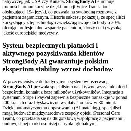
nabywczej, jak USA czy Kanada.
StrongBody AI
eliminuje
trudności komunikacyjne dzięki funkcji Voice Translation
obsługującej 194 języki, co pozwala na swobodną rozmowę z
pacjentem zagranicznym. Historie sukcesu pokazują, że specjaliści
korzystający z tej technologii zwiększają swoje dochody o 30%,
oferując profesjonalne wsparcie pacjentom, którzy cenią wysoką
jakość europejskiej medycyny.
System bezpiecznych płatności i
aktywnego pozyskiwania klientów
StrongBody AI gwarantuje polskim
ekspertom stabilny wzrost dochodów
W przeciwieństwie do tradycyjnych systemów rezerwacji,
StrongBody AI
pozwala specjalistom na aktywne wysyłanie ofert i
bezpośredni kontakt z bazą milionów użytkowników. Integracja z
systemami Stripe i PayPal zapewnia bezpieczne transakcje w ponad
200 krajach oraz błyskawiczne wypłaty środków w 30 minut.
Dzięki automatycznemu dopasowaniu (AI matching), specjaliści
mogą budować międzynarodowe zespoły opieki (Personal Care
Team), co przekłada się na długofalową współpracę z pacjentami i
budowę silnej marki osobistej na rynku globalnym.