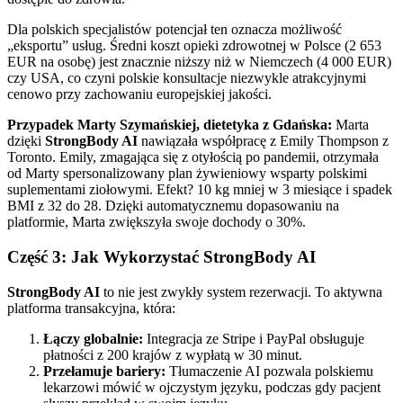
Dla polskich specjalistów potencjał ten oznacza możliwość
„eksportu” usług. Średni koszt opieki zdrowotnej w Polsce (2 653
EUR na osobę) jest znacznie niższy niż w Niemczech (4 000 EUR)
czy USA, co czyni polskie konsultacje niezwykle atrakcyjnymi
cenowo przy zachowaniu europejskiej jakości.
Przypadek Marty Szymańskiej, dietetyka z Gdańska:
Marta
dzięki
StrongBody AI
nawiązała współpracę z Emily Thompson z
Toronto. Emily, zmagająca się z otyłością po pandemii, otrzymała
od Marty spersonalizowany plan żywieniowy wsparty polskimi
suplementami ziołowymi. Efekt? 10 kg mniej w 3 miesiące i spadek
BMI z 32 do 28. Dzięki automatycznemu dopasowaniu na
platformie, Marta zwiększyła swoje dochody o 30%.
Część 3: Jak Wykorzystać StrongBody AI
StrongBody AI
to nie jest zwykły system rezerwacji. To aktywna
platforma transakcyjna, która:
Łączy globalnie:
Integracja ze Stripe i PayPal obsługuje
płatności z 200 krajów z wypłatą w 30 minut.
Przełamuje bariery:
Tłumaczenie AI pozwala polskiemu
lekarzowi mówić w ojczystym języku, podczas gdy pacjent