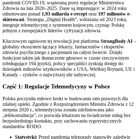
pandemii COVID-19, wspieraną przez regulacje Ministerstwa
Zdrowia na lata 2020–2025. Dane są imponujące: w 2024 roku
odnotowano ponad
1,93 miliarda e-recept
oraz
197 milionów e-
skierowań
. Strategia „Digital Health”, wdrażana od 2023 roku,
integruje telemedycynę z systemem krajowym, czyniąc Polskę
jednym z europejskich liderów cyfryzacji zdrowia.
Kluczowym ogniwem tej rewolucji jest platforma
StrongBody AI
–
globalny ekosystem łączący lekarzy, farmaceutów i ekspertów
zdrowia psychicznego z pacjentami na całym świecie. Dzięki
funkcjom takim jak tłumaczenie głosowe w czasie rzeczywistym
(obsługujące 194 języki), polscy specjaliści zyskują dostęp do
dziesiątek milionów użytkowników z USA, Wielkiej Brytanii, UE i
Kanady – rynków o najwyższej sile nabywczej.
Część 1: Regulacje Telemedycyny w Polsce
Polska poczyniła milowe kroki w budowaniu ram prawnych dla
zdalnej opieki. Zgodnie z Rozporządzeniem Ministra Zdrowia z 12
sierpnia 2020 r., telemedycyna została zdefiniowana jako
„telekonsultacja”, co pozwala lekarzom na świadczenie usług bez
bezpośredniego kontaktu, przy zachowaniu rygorystycznych
standardów RODO.
Statystyki:
Przed pandemią teleporady stanowiły zaledwie