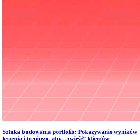
Sztuka budowania portfolio: Pokazywanie wyników
leczenia i treningu, aby „uwieść” klientów.