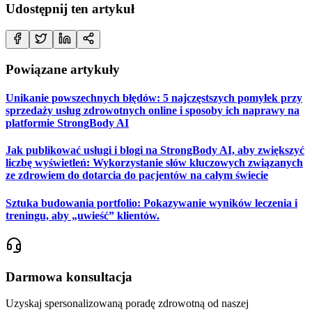
Udostępnij ten artykuł
Powiązane artykuły
Unikanie powszechnych błędów: 5 najczęstszych pomyłek przy
sprzedaży usług zdrowotnych online i sposoby ich naprawy na
platformie StrongBody AI
Jak publikować usługi i blogi na StrongBody AI, aby zwiększyć
liczbę wyświetleń: Wykorzystanie słów kluczowych związanych
ze zdrowiem do dotarcia do pacjentów na całym świecie
Sztuka budowania portfolio: Pokazywanie wyników leczenia i
treningu, aby „uwieść” klientów.
Darmowa konsultacja
Uzyskaj spersonalizowaną poradę zdrowotną od naszej