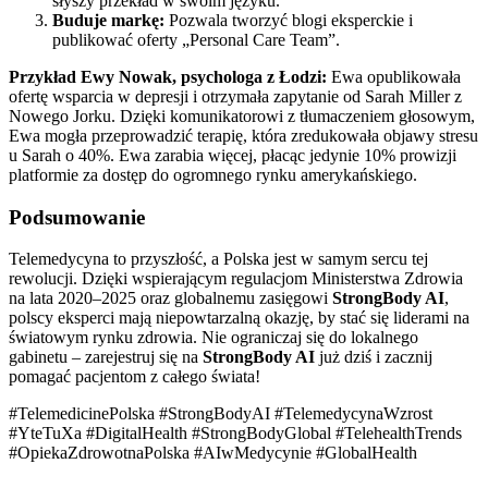
słyszy przekład w swoim języku.
Buduje markę:
Pozwala tworzyć blogi eksperckie i
publikować oferty „Personal Care Team”.
Przykład Ewy Nowak, psychologa z Łodzi:
Ewa opublikowała
ofertę wsparcia w depresji i otrzymała zapytanie od Sarah Miller z
Nowego Jorku. Dzięki komunikatorowi z tłumaczeniem głosowym,
Ewa mogła przeprowadzić terapię, która zredukowała objawy stresu
u Sarah o 40%. Ewa zarabia więcej, płacąc jedynie 10% prowizji
platformie za dostęp do ogromnego rynku amerykańskiego.
Podsumowanie
Telemedycyna to przyszłość, a Polska jest w samym sercu tej
rewolucji. Dzięki wspierającym regulacjom Ministerstwa Zdrowia
na lata 2020–2025 oraz globalnemu zasięgowi
StrongBody AI
,
polscy eksperci mają niepowtarzalną okazję, by stać się liderami na
światowym rynku zdrowia. Nie ograniczaj się do lokalnego
gabinetu – zarejestruj się na
StrongBody AI
już dziś i zacznij
pomagać pacjentom z całego świata!
#TelemedicinePolska #StrongBodyAI #TelemedycynaWzrost
#YteTuXa #DigitalHealth #StrongBodyGlobal #TelehealthTrends
#OpiekaZdrowotnaPolska #AIwMedycynie #GlobalHealth