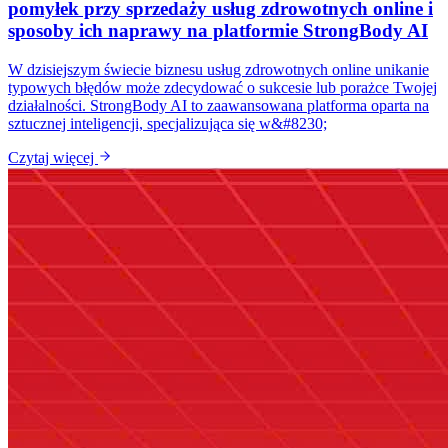
pomyłek przy sprzedaży usług zdrowotnych online i
sposoby ich naprawy na platformie StrongBody AI
W dzisiejszym świecie biznesu usług zdrowotnych online unikanie
typowych błędów może zdecydować o sukcesie lub porażce Twojej
działalności. StrongBody AI to zaawansowana platforma oparta na
sztucznej inteligencji, specjalizująca się w&#8230;
Czytaj więcej