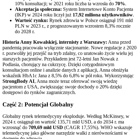
10% konsultacji; w 2021 roku liczba ta wzrosła do
70%
.
Akceptacja społeczna:
System Internetowe Konto Pacjenta
(IKP) w 2024 roku liczył już
17,92 miliona użytkowników
.
Wartość rynku:
Rynek zdrowia w Polsce osiągnął 191 mld
PLN w 2023 r., z prognozowanym wzrostem 8,3% rocznie
do 2028 r.
Historia Anny Kowalskiej, internisty z Warszawy:
Anna przed
pandemią pracowała wyłącznie stacjonarnie. Nowe regulacje z 2020
r. pozwoliły jej przejść na tryb zdalny, co uratowało życie wielu jej
starszych pacjentów. Przykładem jest 72-letni Jan Nowak z
Podlasia, chorujący na cukrzycę. Dzięki cotygodniowym
konsultacjom online i analizie danych z aplikacji, Anna obniżyła
wskaźnik HbA1c Jana z 8,5% do 6,8% w pół roku. Wykorzystując
StrongBody AI
, Anna może teraz oferować swoją wiedzę
pacjentom z USA, zwiększając swoje dochody o 20% dzięki
dostępowi do rynków zagranicznych.
Część 2: Potencjał Globalny
Globalny rynek telemedycyny eksploduje. Według McKinsey, w
2024 r. osiągnął on wartość 135,71 mld USD, a do 2034 r. ma
wzrosnąć do
709,69 mld USD
(CAGR 17,55%). WHO wskazuje
telemedycynę jako główne narzędzie walki z nierównościami w
dostępie do zdrowia.