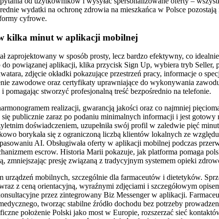
pytania od użytkowników i wysyłać spersonalizowane oferty – wszys
dnie wydatki na ochronę zdrowia na mieszkańca w Polsce pozostają na
formy cyfrowe.
 kilka minut w aplikacji mobilnej
tał zaprojektowany w sposób prosty, lecz bardzo efektywny, co idealn
 do powiązanej aplikacji, klika przycisk Sign Up, wybiera tryb Seller, p
atara, zdjęcie okładki pokazujące przestrzeń pracy, informacje o specja
enie zawodowe oraz certyfikaty uprawniające do wykonywania zawodu. 
 i pomagając stworzyć profesjonalną treść bezpośrednio na telefonie.
armonogramem realizacji, gwarancją jakości oraz co najmniej pięcioma
się publicznie zaraz po podaniu minimalnych informacji i jest goto
rzyletnim doświadczeniem, uzupełniła swój profil w zaledwie pięć mi
kowo borykała się z ograniczoną liczbą klientów lokalnych ze względu
asowaniu AI. Obsługiwała oferty w aplikacji mobilnej podczas przer
mechanizmem escrow. Historia Marii pokazuje, jak platforma pomaga po
, zmniejszając presję związaną z tradycyjnym systemem opieki zdrowo
m urządzeń mobilnych, szczególnie dla farmaceutów i dietetyków. Sp
ła, wraz z ceną orientacyjną, wyraźnymi zdjęciami i szczegółowym opis
onsultacyjne przez zintegrowany Biz Messenger w aplikacji. Farmaceu
medycznego, tworząc stabilne źródło dochodu bez potrzeby prowadzen
czne położenie Polski jako most w Europie, rozszerzać sieć kontaktów