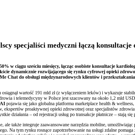
lscy specjaliści medyczni łączą konsultacje
% w ciągu sześciu miesięcy, łącząc osobiste konsultacje kardiol
cie dynamicznie rozwijającego się rynku cyfrowej opieki zdrowot
 Chat do obsługi międzynarodowych klientów i przekształcania s
osiągnął wartość 191 mld zł (z wyłączeniem leków) i wykazuje stabiln
rowia i telemedycyny w Polsce jest szacowany na około 1,2 mld USD
 AI
pojawia się jako globalna platforma marketplace health & wellness
ów, ekspertów proaktywnej opieki zdrowotnej oraz specjalistów zdrow
ie działania – od rejestracji usług po transakcje płatnicze – stają si
e, ale także integruje zaawansowane narzędzia mobilne, umożliwiając po
nego. Na tym rynku rosnące zapotrzebowanie na usługi zdalne pomaga 