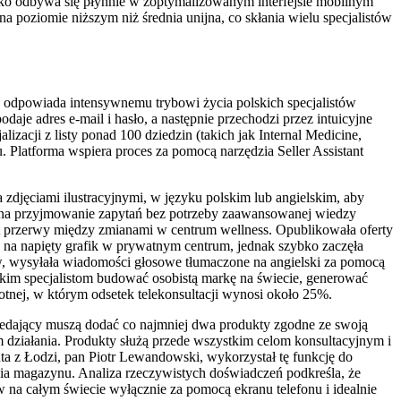
tko odbywa się płynnie w zoptymalizowanym interfejsie mobilnym
 poziomie niższym niż średnia unijna, co skłania wielu specjalistów
ie odpowiada intensywnemu trybowi życia polskich specjalistów
odaje adres e-mail i hasło, a następnie przechodzi przez intuicyjne
lizacji z listy ponad 100 dziedzin (takich jak Internal Medicine,
Platforma wspiera proces za pomocą narzędzia Seller Assistant
 zdjęciami ilustracyjnymi, w języku polskim lub angielskim, aby
wy na przyjmowanie zapytań bez potrzeby zaawansowanej wiedzy
nut przerwy między zmianami w centrum wellness. Opublikowała oferty
 na napięty grafik w prywatnym centrum, jednak szybko zaczęła
w, wysyłała wiadomości głosowe tłumaczone na angielski za pomocą
lskim specjalistom budować osobistą markę na świecie, generować
tnej, w którym odsetek telekonsultacji wynosi około 25%.
rzedający muszą dodać co najmniej dwa produkty zgodne ze swoją
em działania. Produkty służą przede wszystkim celom konsultacyjnym i
ta z Łodzi, pan Piotr Lewandowski, wykorzystał tę funkcję do
ia magazynu. Analiza rzeczywistych doświadczeń podkreśla, że
 na całym świecie wyłącznie za pomocą ekranu telefonu i idealnie