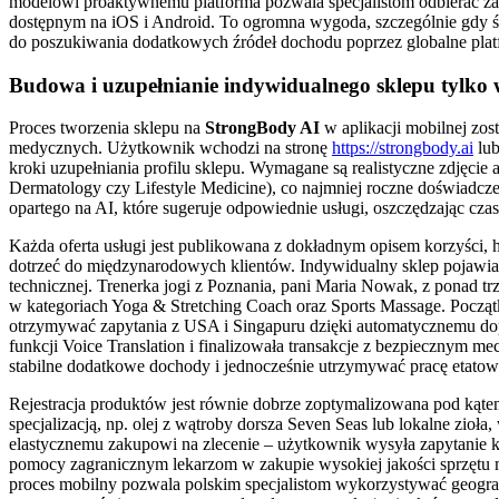
modelowi proaktywnemu platforma pozwala specjalistom odbierać za
dostępnym na iOS i Android. To ogromna wygoda, szczególnie gdy śre
do poszukiwania dodatkowych źródeł dochodu poprzez globalne plat
Budowa i uzupełnianie indywidualnego sklepu tylko w
Proces tworzenia sklepu na
StrongBody AI
w aplikacji mobilnej zos
medycznych. Użytkownik wchodzi na stronę
https://strongbody.ai
lub
kroki uzupełniania profilu sklepu. Wymagane są realistyczne zdjęcie aw
Dermatology czy Lifestyle Medicine), co najmniej roczne doświadcz
opartego na AI, które sugeruje odpowiednie usługi, oszczędzając czas
Każda oferta usługi jest publikowana z dokładnym opisem korzyści, h
dotrzeć do międzynarodowych klientów. Indywidualny sklep pojawia 
technicznej. Trenerka jogi z Poznania, pani Maria Nowak, z ponad t
w kategoriach Yoga & Stretching Coach oraz Sports Massage. Począt
otrzymywać zapytania z USA i Singapuru dzięki automatycznemu dop
funkcji Voice Translation i finalizowała transakcje z bezpiecznym 
stabilne dodatkowe dochody i jednocześnie utrzymywać pracę etatową
Rejestracja produktów jest równie dobrze zoptymalizowana pod kąte
specjalizacją, np. olej z wątroby dorsza Seven Seas lub lokalne zio
elastycznemu zakupowi na zlecenie – użytkownik wysyła zapytanie k
pomocy zagranicznym lekarzom w zakupie wysokiej jakości sprzętu 
proces mobilny pozwala polskim specjalistom wykorzystywać geografi