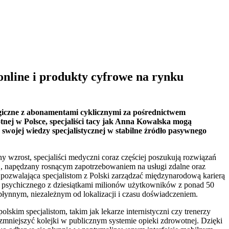
 online i produkty cyfrowe na rynku
ogiczne z abonamentami cyklicznymi za pośrednictwem
nej w Polsce, specjaliści tacy jak Anna Kowalska mogą
wojej wiedzy specjalistycznej w stabilne źródło pasywnego
y wzrost, specjaliści medyczni coraz częściej poszukują rozwiązań
, napędzany rosnącym zapotrzebowaniem na usługi zdalne oraz
, pozwalająca specjalistom z Polski zarządzać międzynarodową karierą
ia psychicznego z dziesiątkami milionów użytkowników z ponad 50
ę płynnym, niezależnym od lokalizacji i czasu doświadczeniem.
lskim specjalistom, takim jak lekarze internistyczni czy trenerzy
zmniejszyć kolejki w publicznym systemie opieki zdrowotnej. Dzięki