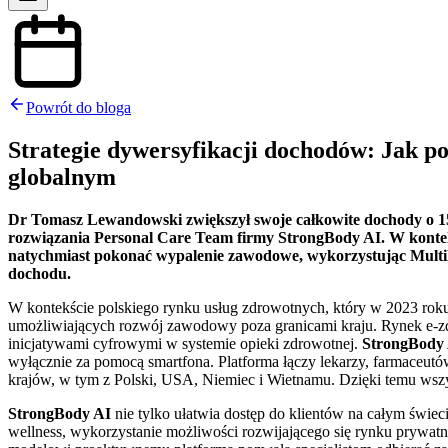
Powrót do bloga
Strategie dywersyfikacji dochodów: Jak po
globalnym
Dr Tomasz Lewandowski zwiększył swoje całkowite dochody o 150
rozwiązania Personal Care Team firmy StrongBody AI. W kontekś
natychmiast pokonać wypalenie zawodowe, wykorzystując MultiMe
dochodu.
W kontekście polskiego rynku usług zdrowotnych, który w 2023 roku 
umożliwiających rozwój zawodowy poza granicami kraju. Rynek e-zd
inicjatywami cyfrowymi w systemie opieki zdrowotnej.
StrongBody
wyłącznie za pomocą smartfona. Platforma łączy lekarzy, farmaceut
krajów, w tym z Polski, USA, Niemiec i Wietnamu. Dzięki temu wszystk
StrongBody AI
nie tylko ułatwia dostęp do klientów na całym świeci
wellness, wykorzystanie możliwości rozwijającego się rynku prywat