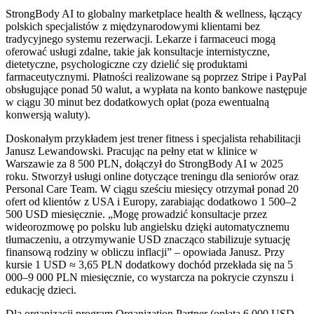
StrongBody AI to globalny marketplace health & wellness, łączący
polskich specjalistów z międzynarodowymi klientami bez
tradycyjnego systemu rezerwacji. Lekarze i farmaceuci mogą
oferować usługi zdalne, takie jak konsultacje internistyczne,
dietetyczne, psychologiczne czy dzielić się produktami
farmaceutycznymi. Płatności realizowane są poprzez Stripe i PayPal
obsługujące ponad 50 walut, a wypłata na konto bankowe następuje
w ciągu 30 minut bez dodatkowych opłat (poza ewentualną
konwersją waluty).
Doskonałym przykładem jest trener fitness i specjalista rehabilitacji
Janusz Lewandowski. Pracując na pełny etat w klinice w
Warszawie za 8 500 PLN, dołączył do StrongBody AI w 2025
roku. Stworzył usługi online dotyczące treningu dla seniorów oraz
Personal Care Team. W ciągu sześciu miesięcy otrzymał ponad 20
ofert od klientów z USA i Europy, zarabiając dodatkowo 1 500–2
500 USD miesięcznie. „Mogę prowadzić konsultacje przez
wideorozmowę po polsku lub angielsku dzięki automatycznemu
tłumaczeniu, a otrzymywanie USD znacząco stabilizuje sytuację
finansową rodziny w obliczu inflacji” – opowiada Janusz. Przy
kursie 1 USD ≈ 3,65 PLN dodatkowy dochód przekłada się na 5
000–9 000 PLN miesięcznie, co wystarcza na pokrycie czynszu i
edukację dzieci.
Dla organizacji program Organization Partner (opłata 6 000 USD