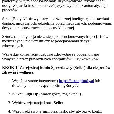
platformy, w tym dopasowywania użytkowników, rekomendacji
usług, wsparcia treści, tłumaczeń językowych oraz automatyzacji
procesów.
StrongBody AI nie wykorzystuje sztucznej inteligencji do stawiania
diagnoz medycznych, udzielania porad medycznych, podejmowania
decyzji terapeutycznych ani oceny klinicznej.
Sztuczna inteligencja nie zastępuje licencjonowanych specjalistów
medycznych i nie uczestniczy w podejmowaniu decyzji
zdrowotnych.
Wszystkie konsultacje i decyzje zdrowotne są podejmowane
wyłącznie przez prawdziwych specjalistów i użytkowników.
KROK 1: Zarejestruj konto Sprzedawcy (Seller) dla ekspertów
zdrowia i wellness:
Wejdź na stronę internetową
https://strongbody.ai
lub
dowolny link należący do StrongBody AI.
Kliknij
Sign Up
(prawy górny róg ekranu).
Wybierz rejestrację konta
Seller
.
Wprowadź swój e-mail oraz hasło, aby utworzyć konto.