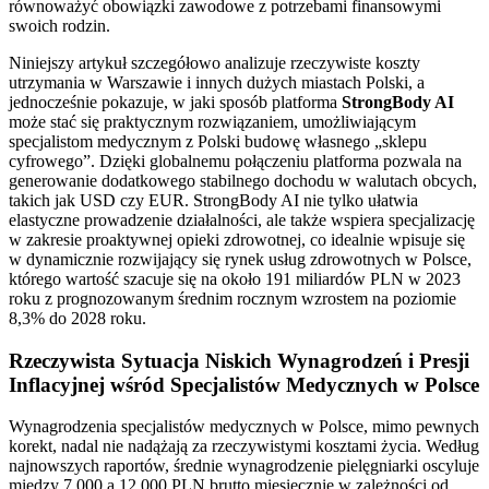
równoważyć obowiązki zawodowe z potrzebami finansowymi
swoich rodzin.
Niniejszy artykuł szczegółowo analizuje rzeczywiste koszty
utrzymania w Warszawie i innych dużych miastach Polski, a
jednocześnie pokazuje, w jaki sposób platforma
StrongBody AI
może stać się praktycznym rozwiązaniem, umożliwiającym
specjalistom medycznym z Polski budowę własnego „sklepu
cyfrowego”. Dzięki globalnemu połączeniu platforma pozwala na
generowanie dodatkowego stabilnego dochodu w walutach obcych,
takich jak USD czy EUR. StrongBody AI nie tylko ułatwia
elastyczne prowadzenie działalności, ale także wspiera specjalizację
w zakresie proaktywnej opieki zdrowotnej, co idealnie wpisuje się
w dynamicznie rozwijający się rynek usług zdrowotnych w Polsce,
którego wartość szacuje się na około 191 miliardów PLN w 2023
roku z prognozowanym średnim rocznym wzrostem na poziomie
8,3% do 2028 roku.
Rzeczywista Sytuacja Niskich Wynagrodzeń i Presji
Inflacyjnej wśród Specjalistów Medycznych w Polsce
Wynagrodzenia specjalistów medycznych w Polsce, mimo pewnych
korekt, nadal nie nadążają za rzeczywistymi kosztami życia. Według
najnowszych raportów, średnie wynagrodzenie pielęgniarki oscyluje
między 7 000 a 12 000 PLN brutto miesięcznie w zależności od