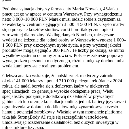
Podobna sytuacja dotyczy farmaceuty Marka Nowaka, 45-latka
pracującego w aptece w centrum Warszawy. Przy wynagrodzeniu
netto 8 000–10 000 PLN Marek musi radzić sobie z czynszem za
kawalerkę w centrum sięgającym 3 500–4 500 PLN. Często martwi
się o pokrycie kosztów studiów córki i profilaktycznej opieki
zdrowotnej dla rodziny. Według danych Numbeo, miesięczne
wydatki na jedzenie dla jednej osoby w Warszawie wynoszą 1 000–
1 500 PLN przy oszczędnym trybie życia, a przy wyższej jakości
produktów mogą sięgnąć 2 000 PLN. Te liczby pokazują, że mimo
wysiłków systemu ochrony zdrowia w Polsce w zakresie poprawy
wynagrodzeń personelu medycznego, różnica między dochodami a
wydatkami pozostaje realnym problemem.
Głębsza analiza wskazuje, że polski rynek medyczny zatrudnia
około 141 000 lekarzy i ponad 219 000 pielęgniarek (dane z 2024
roku), ale nadal boryka się z deficytem kadry w niektórych
specjalizacjach, co generuje wysokie obciążenie pracą. Wielu
specjalistów podejmuje dodatkową działalność w prywatnych
gabinetach lub oferuje konsultacje online, jednak bariery językowe i
ograniczenia w dotarciu do klientów międzynarodowych często
hamują potencjał zarobkowy. Właśnie w tym momencie platforma
taka jak StrongBody AI staje się szczególnie wartościowa,
umożliwiając rozszerzenie działalności bez dużych inwestycji w
infrastrukturę fizyczną.