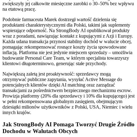
zwiększyły jej całkowite miesięczne zarobki o 30–50% bez wpływu
na etatową pracę.
Podobnie farmaceuta Marek dostrzegł wartość dzielenia się
produktami charakterystycznymi dla Polski, takimi jak suplementy
wspierające odporność. Na StrongBody AI opublikował produkty
wraz z poradami, nawiązując kontakt z kupującymi z Azji i Europy.
Każda udana transakcja przynosi stabilny dochód w walucie obcej,
pomagając rekompensować rosnące koszty życia spowodowane
inflacją. Platforma nie jest jedynie miejscem sprzedaży – umożliwia
budowanie Personal Care Team, w którym specjalista towarzyszy
klientowi długoterminowo, generując stałe przychody.
Największą zaletą jest proaktywność: sprzedawcy mogą
otrzymywać publiczne zapytania, wysyłać Active Message do
potencjalnych klientów dzięki AI matching oraz zarządzać
transakcjami za pośrednictwem bezpiecznego mechanizmu escrow.
Prowizja platformy (20% dla sprzedawcy i 10% dla kupującego) jest
w pełni rekompensowana globalnym zasięgiem, obejmującym
dziesiątki milionów użytkowników z Polski, USA, Niemiec i wielu
innych krajów.
Jak StrongBody AI Pomaga Tworzyć Drugie Źródło
Dochodu w Walutach Obcych