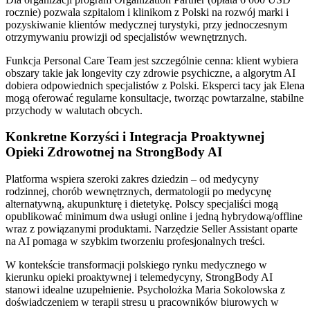
rocznie) pozwala szpitalom i klinikom z Polski na rozwój marki i
pozyskiwanie klientów medycznej turystyki, przy jednoczesnym
otrzymywaniu prowizji od specjalistów wewnętrznych.
Funkcja Personal Care Team jest szczególnie cenna: klient wybiera
obszary takie jak longevity czy zdrowie psychiczne, a algorytm AI
dobiera odpowiednich specjalistów z Polski. Eksperci tacy jak Elena
mogą oferować regularne konsultacje, tworząc powtarzalne, stabilne
przychody w walutach obcych.
Konkretne Korzyści i Integracja Proaktywnej
Opieki Zdrowotnej na StrongBody AI
Platforma wspiera szeroki zakres dziedzin – od medycyny
rodzinnej, chorób wewnętrznych, dermatologii po medycynę
alternatywną, akupunkturę i dietetykę. Polscy specjaliści mogą
opublikować minimum dwa usługi online i jedną hybrydową/offline
wraz z powiązanymi produktami. Narzędzie Seller Assistant oparte
na AI pomaga w szybkim tworzeniu profesjonalnych treści.
W kontekście transformacji polskiego rynku medycznego w
kierunku opieki proaktywnej i telemedycyny, StrongBody AI
stanowi idealne uzupełnienie. Psycholożka Maria Sokolowska z
doświadczeniem w terapii stresu u pracowników biurowych w