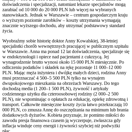
doświadczenia i specjalizacji, natomiast lekarze specjalistów mogą
zarabiać od 10 000 do 20 000 PLN lub więcej na wybranych
stanowiskach. Jednak w Warszawie – centrum gospodarczym kraju
o wyższym poziomie zarobków – koszty utrzymania wymagają
znacznie wyższego dochodu, aby utrzymać podstawowy standard
życia.
Wyobraźmy sobie historię doktor Anny Kowalskiej, 38-letniej
specjalistki chorób wewnętrznych pracującej w publicznym szpitalu
w Warszawie. Anna ma ponad 12 lat doświadczenia, specjalizuje się
w endokrynologii i opiece nad pacjentami z cukrzycą. Jej
wynagrodzenie brutto wynosi około 15 000 PLN miesięcznie. Po
odliczeniu podatków i składek na rękę pozostaje 11 000–12 000
PLN. Mając męża inżyniera i dwójkę małych dzieci, rodzina Anny
musi przeznaczać 4 500–5 500 PLN tylko na wynajem
dwupokojowego mieszkania na obrzeżach Warszawy. Do tego
dochodzą media (1 200–1 500 PLN), żywność i artykuły
codziennego użytku dla czteroosobowej rodziny (2 000–2 500
PLN), nie wspominając o opłatach za edukację, opiekę zdrowotną i
transport. Całkowite miesięczne koszty życia łatwo przekraczają 10
000 PLN, co zmusza Annę do oszczędzania na minimum lub brania
dodatkowych dyżurów. Kobieta przyznaje, że pomimo miłości do
zawodu presja finansowa czasem ją wyczerpuje, zwłaszcza gdy
inflacja winduje ceny energii i żywności szybciej niż podwyżki
płac.