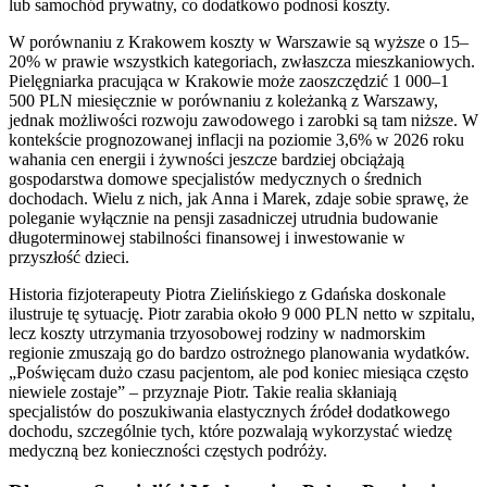
lub samochód prywatny, co dodatkowo podnosi koszty.
W porównaniu z Krakowem koszty w Warszawie są wyższe o 15–
20% w prawie wszystkich kategoriach, zwłaszcza mieszkaniowych.
Pielęgniarka pracująca w Krakowie może zaoszczędzić 1 000–1
500 PLN miesięcznie w porównaniu z koleżanką z Warszawy,
jednak możliwości rozwoju zawodowego i zarobki są tam niższe. W
kontekście prognozowanej inflacji na poziomie 3,6% w 2026 roku
wahania cen energii i żywności jeszcze bardziej obciążają
gospodarstwa domowe specjalistów medycznych o średnich
dochodach. Wielu z nich, jak Anna i Marek, zdaje sobie sprawę, że
poleganie wyłącznie na pensji zasadniczej utrudnia budowanie
długoterminowej stabilności finansowej i inwestowanie w
przyszłość dzieci.
Historia fizjoterapeuty Piotra Zielińskiego z Gdańska doskonale
ilustruje tę sytuację. Piotr zarabia około 9 000 PLN netto w szpitalu,
lecz koszty utrzymania trzyosobowej rodziny w nadmorskim
regionie zmuszają go do bardzo ostrożnego planowania wydatków.
„Poświęcam dużo czasu pacjentom, ale pod koniec miesiąca często
niewiele zostaje” – przyznaje Piotr. Takie realia skłaniają
specjalistów do poszukiwania elastycznych źródeł dodatkowego
dochodu, szczególnie tych, które pozwalają wykorzystać wiedzę
medyczną bez konieczności częstych podróży.