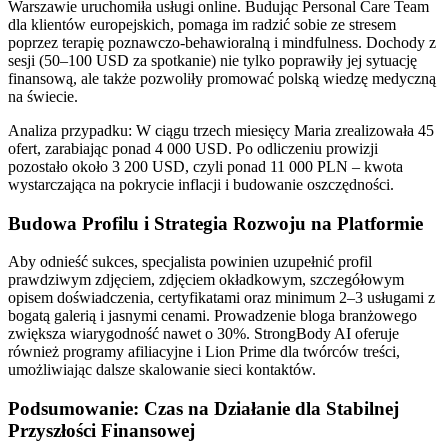
Warszawie uruchomiła usługi online. Budując Personal Care Team
dla klientów europejskich, pomaga im radzić sobie ze stresem
poprzez terapię poznawczo-behawioralną i mindfulness. Dochody z
sesji (50–100 USD za spotkanie) nie tylko poprawiły jej sytuację
finansową, ale także pozwoliły promować polską wiedzę medyczną
na świecie.
Analiza przypadku: W ciągu trzech miesięcy Maria zrealizowała 45
ofert, zarabiając ponad 4 000 USD. Po odliczeniu prowizji
pozostało około 3 200 USD, czyli ponad 11 000 PLN – kwota
wystarczająca na pokrycie inflacji i budowanie oszczędności.
Budowa Profilu i Strategia Rozwoju na Platformie
Aby odnieść sukces, specjalista powinien uzupełnić profil
prawdziwym zdjęciem, zdjęciem okładkowym, szczegółowym
opisem doświadczenia, certyfikatami oraz minimum 2–3 usługami z
bogatą galerią i jasnymi cenami. Prowadzenie bloga branżowego
zwiększa wiarygodność nawet o 30%. StrongBody AI oferuje
również programy afiliacyjne i Lion Prime dla twórców treści,
umożliwiając dalsze skalowanie sieci kontaktów.
Podsumowanie: Czas na Działanie dla Stabilnej
Przyszłości Finansowej