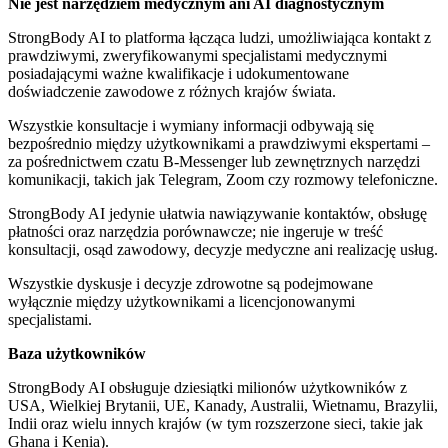
Nie jest narzędziem medycznym ani AI diagnostycznym
StrongBody AI to platforma łącząca ludzi, umożliwiająca kontakt z
prawdziwymi, zweryfikowanymi specjalistami medycznymi
posiadającymi ważne kwalifikacje i udokumentowane
doświadczenie zawodowe z różnych krajów świata.
Wszystkie konsultacje i wymiany informacji odbywają się
bezpośrednio między użytkownikami a prawdziwymi ekspertami –
za pośrednictwem czatu B-Messenger lub zewnętrznych narzędzi
komunikacji, takich jak Telegram, Zoom czy rozmowy telefoniczne.
StrongBody AI jedynie ułatwia nawiązywanie kontaktów, obsługę
płatności oraz narzędzia porównawcze; nie ingeruje w treść
konsultacji, osąd zawodowy, decyzje medyczne ani realizację usług.
Wszystkie dyskusje i decyzje zdrowotne są podejmowane
wyłącznie między użytkownikami a licencjonowanymi
specjalistami.
Baza użytkowników
StrongBody AI obsługuje dziesiątki milionów użytkowników z
USA, Wielkiej Brytanii, UE, Kanady, Australii, Wietnamu, Brazylii,
Indii oraz wielu innych krajów (w tym rozszerzone sieci, takie jak
Ghana i Kenia).