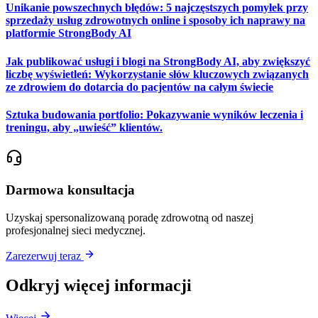
Unikanie powszechnych błędów: 5 najczęstszych pomyłek przy
sprzedaży usług zdrowotnych online i sposoby ich naprawy na
platformie StrongBody AI
Jak publikować usługi i blogi na StrongBody AI, aby zwiększyć
liczbę wyświetleń: Wykorzystanie słów kluczowych związanych
ze zdrowiem do dotarcia do pacjentów na całym świecie
Sztuka budowania portfolio: Pokazywanie wyników leczenia i
treningu, aby „uwieść” klientów.
Darmowa konsultacja
Uzyskaj spersonalizowaną poradę zdrowotną od naszej
profesjonalnej sieci medycznej.
Zarezerwuj teraz
Odkryj więcej informacji