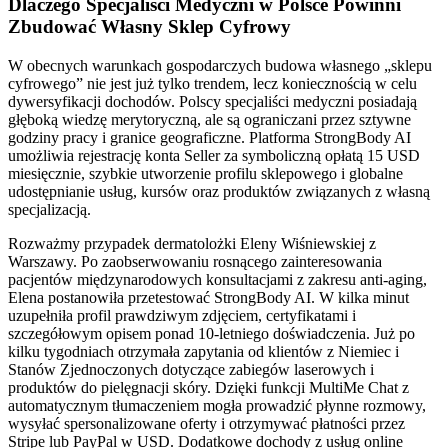
Dlaczego Specjaliści Medyczni w Polsce Powinni
Zbudować Własny Sklep Cyfrowy
W obecnych warunkach gospodarczych budowa własnego „sklepu
cyfrowego” nie jest już tylko trendem, lecz koniecznością w celu
dywersyfikacji dochodów. Polscy specjaliści medyczni posiadają
głęboką wiedzę merytoryczną, ale są ograniczani przez sztywne
godziny pracy i granice geograficzne. Platforma StrongBody AI
umożliwia rejestrację konta Seller za symboliczną opłatą 15 USD
miesięcznie, szybkie utworzenie profilu sklepowego i globalne
udostępnianie usług, kursów oraz produktów związanych z własną
specjalizacją.
Rozważmy przypadek dermatolożki Eleny Wiśniewskiej z
Warszawy. Po zaobserwowaniu rosnącego zainteresowania
pacjentów międzynarodowych konsultacjami z zakresu anti-aging,
Elena postanowiła przetestować StrongBody AI. W kilka minut
uzupełniła profil prawdziwym zdjęciem, certyfikatami i
szczegółowym opisem ponad 10-letniego doświadczenia. Już po
kilku tygodniach otrzymała zapytania od klientów z Niemiec i
Stanów Zjednoczonych dotyczące zabiegów laserowych i
produktów do pielęgnacji skóry. Dzięki funkcji MultiMe Chat z
automatycznym tłumaczeniem mogła prowadzić płynne rozmowy,
wysyłać spersonalizowane oferty i otrzymywać płatności przez
Stripe lub PayPal w USD. Dodatkowe dochody z usług online