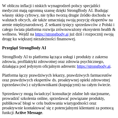
W obliczu inflacji i niskich wynagrodzeń polscy specjaliści
medyczni mają ogromną szansę dzięki StrongBody AI. Budując
własny sklep cyfrowy, nie tylko tworzą drugie źródło dochodu w
walutach obcych, ale także umacniają swoją pozycję ekspertów na
arenie międzynarodowej. Z setkami tysięcy sprzedawców z Polski i
całego świata platforma rozwija zrównoważony ekosystem health &
wellness. Wejdź na
https://strongbody.ai
już dziś i rozpocznij swoją
drogę ku większej niezależności finansowej.
Przegląd StrongBody AI
StrongBody AI to platforma łącząca usługi i produkty z zakresu
zdrowia, profilaktyki zdrowotnej oraz zdrowia psychicznego,
działająca pod jedynym oficjalnym adresem:
https://strongbody.ai
.
Platforma łączy prawdziwych lekarzy, prawdziwych farmaceutów
oraz prawdziwych ekspertów ds. proaktywnej opieki zdrowotnej
(sprzedawców) z użytkownikami (kupującymi) na całym świecie.
Sprzedawcy mogą świadczyć konsultacje zdalne lub stacjonarne,
prowadzić szkolenia online, sprzedawać powiązane produkty,
publikować blogi w celu budowania wiarygodności oraz
proaktywnie kontaktować się z potencjalnymi klientami za pomocą
funkcji
Active Message
.