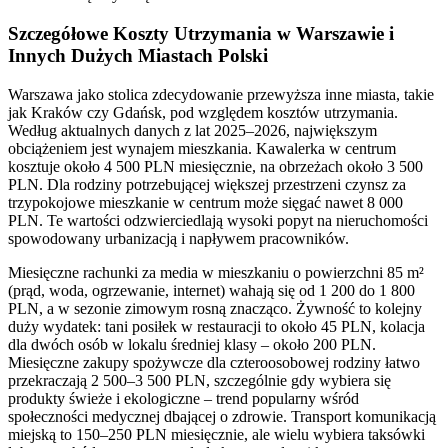
Szczegółowe Koszty Utrzymania w Warszawie i
Innych Dużych Miastach Polski
Warszawa jako stolica zdecydowanie przewyższa inne miasta, takie
jak Kraków czy Gdańsk, pod względem kosztów utrzymania.
Według aktualnych danych z lat 2025–2026, największym
obciążeniem jest wynajem mieszkania. Kawalerka w centrum
kosztuje około 4 500 PLN miesięcznie, na obrzeżach około 3 500
PLN. Dla rodziny potrzebującej większej przestrzeni czynsz za
trzypokojowe mieszkanie w centrum może sięgać nawet 8 000
PLN. Te wartości odzwierciedlają wysoki popyt na nieruchomości
spowodowany urbanizacją i napływem pracowników.
Miesięczne rachunki za media w mieszkaniu o powierzchni 85 m²
(prąd, woda, ogrzewanie, internet) wahają się od 1 200 do 1 800
PLN, a w sezonie zimowym rosną znacząco. Żywność to kolejny
duży wydatek: tani posiłek w restauracji to około 45 PLN, kolacja
dla dwóch osób w lokalu średniej klasy – około 200 PLN.
Miesięczne zakupy spożywcze dla czteroosobowej rodziny łatwo
przekraczają 2 500–3 500 PLN, szczególnie gdy wybiera się
produkty świeże i ekologiczne – trend popularny wśród
społeczności medycznej dbającej o zdrowie. Transport komunikacją
miejską to 150–250 PLN miesięcznie, ale wielu wybiera taksówki