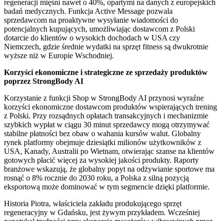
regeneracji mięśni nawet o 40%, opartymi na danych z europejskich
badań medycznych. Funkcja Active Message pozwala
sprzedawcom na proaktywne wysyłanie wiadomości do
potencjalnych kupujących, umożliwiając dostawcom z Polski
dotarcie do klientów o wysokich dochodach w USA czy
Niemczech, gdzie średnie wydatki na sprzęt fitness są dwukrotnie
wyższe niż w Europie Wschodniej.
Korzyści ekonomiczne i strategiczne ze sprzedaży produktów
poprzez StrongBody AI
Korzystanie z funkcji Shop w StrongBody AI przynosi wyraźne
korzyści ekonomiczne dostawcom produktów wspierających trening
z Polski. Przy rozsądnych opłatach transakcyjnych i mechanizmie
szybkich wypłat w ciągu 30 minut sprzedawcy mogą otrzymywać
stabilne płatności bez obaw o wahania kursów walut. Globalny
rynek platformy obejmuje dziesiątki milionów użytkowników z
USA, Kanady, Australii po Wietnam, otwierając szanse na klientów
gotowych płacić więcej za wysokiej jakości produkty. Raporty
branżowe wskazują, że globalny popyt na odżywianie sportowe ma
rosnąć o 8% rocznie do 2030 roku, a Polska z silną pozycją
eksportową może dominować w tym segmencie dzięki platformie.
Historia Piotra, właściciela zakładu produkującego sprzęt
regeneracyjny w Gdańsku, jest żywym przykładem. Wcześniej