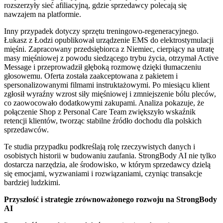
rozszerzyły sieć afiliacyjną, gdzie sprzedawcy polecają się
nawzajem na platformie.
Inny przypadek dotyczy sprzętu treningowo-regeneracyjnego.
Łukasz z Łodzi opublikował urządzenie EMS do elektrostymulacji
mięśni. Zapracowany przedsiębiorca z Niemiec, cierpiący na utratę
masy mięśniowej z powodu siedzącego trybu życia, otrzymał Active
Message i przeprowadził głęboką rozmowę dzięki tłumaczeniu
głosowemu. Oferta została zaakceptowana z pakietem i
spersonalizowanymi filmami instruktażowymi. Po miesiącu klient
zgłosił wyraźny wzrost siły mięśniowej i zmniejszenie bólu pleców,
co zaowocowało dodatkowymi zakupami. Analiza pokazuje, że
połączenie Shop z Personal Care Team zwiększyło wskaźnik
retencji klientów, tworząc stabilne źródło dochodu dla polskich
sprzedawców.
Te studia przypadku podkreślają rolę rzeczywistych danych i
osobistych historii w budowaniu zaufania. StrongBody AI nie tylko
dostarcza narzędzia, ale środowisko, w którym sprzedawcy dzielą
się emocjami, wyzwaniami i rozwiązaniami, czyniąc transakcje
bardziej ludzkimi.
Przyszłość i strategie zrównoważonego rozwoju na StrongBody
AI