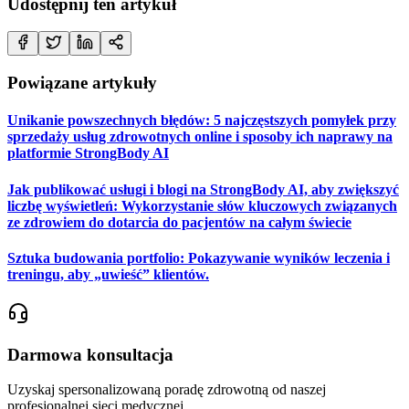
Udostępnij ten artykuł
Powiązane artykuły
Unikanie powszechnych błędów: 5 najczęstszych pomyłek przy
sprzedaży usług zdrowotnych online i sposoby ich naprawy na
platformie StrongBody AI
Jak publikować usługi i blogi na StrongBody AI, aby zwiększyć
liczbę wyświetleń: Wykorzystanie słów kluczowych związanych
ze zdrowiem do dotarcia do pacjentów na całym świecie
Sztuka budowania portfolio: Pokazywanie wyników leczenia i
treningu, aby „uwieść” klientów.
Darmowa konsultacja
Uzyskaj spersonalizowaną poradę zdrowotną od naszej
profesjonalnej sieci medycznej.