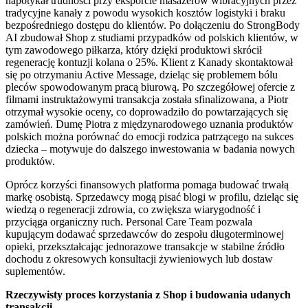
napotykał trudności przy eksporcie masażerów wibracyjnych przez
tradycyjne kanały z powodu wysokich kosztów logistyki i braku
bezpośredniego dostępu do klientów. Po dołączeniu do StrongBody
AI zbudował Shop z studiami przypadków od polskich klientów, w
tym zawodowego piłkarza, który dzięki produktowi skrócił
regenerację kontuzji kolana o 25%. Klient z Kanady skontaktował
się po otrzymaniu Active Message, dzieląc się problemem bólu
pleców spowodowanym pracą biurową. Po szczegółowej ofercie z
filmami instruktażowymi transakcja została sfinalizowana, a Piotr
otrzymał wysokie oceny, co doprowadziło do powtarzających się
zamówień. Dumę Piotra z międzynarodowego uznania produktów
polskich można porównać do emocji rodzica patrzącego na sukces
dziecka – motywuje do dalszego inwestowania w badania nowych
produktów.
Oprócz korzyści finansowych platforma pomaga budować trwałą
markę osobistą. Sprzedawcy mogą pisać blogi w profilu, dzieląc się
wiedzą o regeneracji zdrowia, co zwiększa wiarygodność i
przyciąga organiczny ruch. Personal Care Team pozwala
kupującym dodawać sprzedawców do zespołu długoterminowej
opieki, przekształcając jednorazowe transakcje w stabilne źródło
dochodu z okresowych konsultacji żywieniowych lub dostaw
suplementów.
Rzeczywisty proces korzystania z Shop i budowania udanych
transakcji