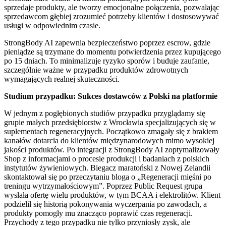
sprzedaje produkty, ale tworzy emocjonalne połączenia, pozwalając
sprzedawcom głębiej zrozumieć potrzeby klientów i dostosowywać
usługi w odpowiednim czasie.
StrongBody AI zapewnia bezpieczeństwo poprzez escrow, gdzie
pieniądze są trzymane do momentu potwierdzenia przez kupującego
po 15 dniach. To minimalizuje ryzyko sporów i buduje zaufanie,
szczególnie ważne w przypadku produktów zdrowotnych
wymagających realnej skuteczności.
Studium przypadku: Sukces dostawców z Polski na platformie
W jednym z pogłębionych studiów przypadku przyglądamy się
grupie małych przedsiębiorstw z Wrocławia specjalizujących się w
suplementach regeneracyjnych. Początkowo zmagały się z brakiem
kanałów dotarcia do klientów międzynarodowych mimo wysokiej
jakości produktów. Po integracji z StrongBody AI zoptymalizowały
Shop z informacjami o procesie produkcji i badaniach z polskich
instytutów żywieniowych. Biegacz maratoński z Nowej Zelandii
skontaktował się po przeczytaniu bloga o „Regeneracji mięśni po
treningu wytrzymałościowym”. Poprzez Public Request grupa
wysłała ofertę wielu produktów, w tym BCAA i elektrolitów. Klient
podzielił się historią pokonywania wyczerpania po zawodach, a
produkty pomogły mu znacząco poprawić czas regeneracji.
Przychody z tego przypadku nie tylko przyniosły zysk, ale