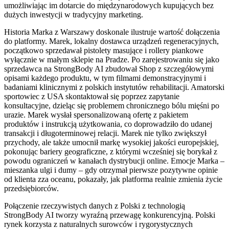
umożliwiając im dotarcie do międzynarodowych kupujących bez
dużych inwestycji w tradycyjny marketing.
Historia Marka z Warszawy doskonale ilustruje wartość dołączenia
do platformy. Marek, lokalny dostawca urządzeń regeneracyjnych,
początkowo sprzedawał pistolety masujące i rollery piankowe
wyłącznie w małym sklepie na Pradze. Po zarejestrowaniu się jako
sprzedawca na StrongBody AI zbudował Shop z szczegółowymi
opisami każdego produktu, w tym filmami demonstracyjnymi i
badaniami klinicznymi z polskich instytutów rehabilitacji. Amatorski
sportowiec z USA skontaktował się poprzez zapytanie
konsultacyjne, dzieląc się problemem chronicznego bólu mięśni po
urazie. Marek wysłał spersonalizowaną ofertę z pakietem
produktów i instrukcją użytkowania, co doprowadziło do udanej
transakcji i długoterminowej relacji. Marek nie tylko zwiększył
przychody, ale także umocnił markę wysokiej jakości europejskiej,
pokonując bariery geograficzne, z którymi wcześniej się borykał z
powodu ograniczeń w kanałach dystrybucji online. Emocje Marka –
mieszanka ulgi i dumy – gdy otrzymał pierwsze pozytywne opinie
od klienta zza oceanu, pokazały, jak platforma realnie zmienia życie
przedsiębiorców.
Połączenie rzeczywistych danych z Polski z technologią
StrongBody AI tworzy wyraźną przewagę konkurencyjną. Polski
rynek korzysta z naturalnych surowców i rygorystycznych