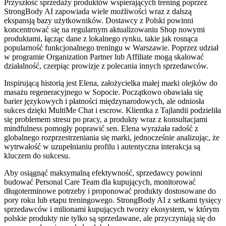
Przyszłość sprzedaży produktów wspierających trening poprzez
StrongBody AI zapowiada wiele możliwości wraz z dalszą
ekspansją bazy użytkowników. Dostawcy z Polski powinni
koncentrować się na regularnym aktualizowaniu Shop nowymi
produktami, łącząc dane z lokalnego rynku, takie jak rosnąca
popularność funkcjonalnego treningu w Warszawie. Poprzez udział
w programie Organization Partner lub Affiliate mogą skalować
działalność, czerpiąc prowizje z polecania innych sprzedawców.
Inspirującą historią jest Elena, założycielka małej marki olejków do
masażu regeneracyjnego w Sopocie. Początkowo obawiała się
barier językowych i płatności międzynarodowych, ale odniosła
sukces dzięki MultiMe Chat i escrow. Klientka z Tajlandii podzieliła
się problemem stresu po pracy, a produkty wraz z konsultacjami
mindfulness pomogły poprawić sen. Elena wyrażała radość z
globalnego rozprzestrzeniania się marki, jednocześnie analizując, że
wytrwałość w uzupełnianiu profilu i autentyczna interakcja są
kluczem do sukcesu.
Aby osiągnąć maksymalną efektywność, sprzedawcy powinni
budować Personal Care Team dla kupujących, monitorować
długoterminowe potrzeby i proponować produkty dostosowane do
pory roku lub etapu treningowego. StrongBody AI z setkami tysięcy
sprzedawców i milionami kupujących tworzy ekosystem, w którym
polskie produkty nie tylko są sprzedawane, ale przyczyniają się do