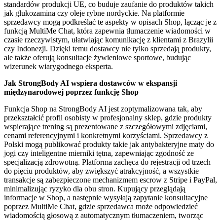
standardów produkcji UE, co buduje zaufanie do produktów takich
jak glukozamina czy oleje rybne nordyckie. Na platformie
sprzedawcy mogą podkreślać te aspekty w opisach Shop, łącząc je z
funkcją MultiMe Chat, która zapewnia tłumaczenie wiadomości w
czasie rzeczywistym, ułatwiając komunikację z klientami z Brazylii
czy Indonezji. Dzięki temu dostawcy nie tylko sprzedają produkty,
ale także oferują konsultacje żywieniowe sportowe, budując
wizerunek wiarygodnego eksperta.
Jak StrongBody AI wspiera dostawców w ekspansji
międzynarodowej poprzez funkcję Shop
Funkcja Shop na StrongBody AI jest zoptymalizowana tak, aby
przekształcić profil osobisty w profesjonalny sklep, gdzie produkty
wspierające trening są prezentowane z szczegółowymi zdjęciami,
cenami referencyjnymi i konkretnymi korzyściami. Sprzedawcy z
Polski mogą publikować produkty takie jak antybakteryjne maty do
jogi czy inteligentne mierniki tętna, zapewniając zgodność ze
specjalizacją zdrowotną. Platforma zachęca do rejestracji od trzech
do pięciu produktów, aby zwiększyć atrakcyjność, a wszystkie
transakcje są zabezpieczone mechanizmem escrow z Stripe i PayPal,
minimalizując ryzyko dla obu stron. Kupujący przeglądają
informacje w Shop, a następnie wysyłają zapytanie konsultacyjne
poprzez MultiMe Chat, gdzie sprzedawca może odpowiedzieć
wiadomością głosową z automatycznym tłumaczeniem, tworząc