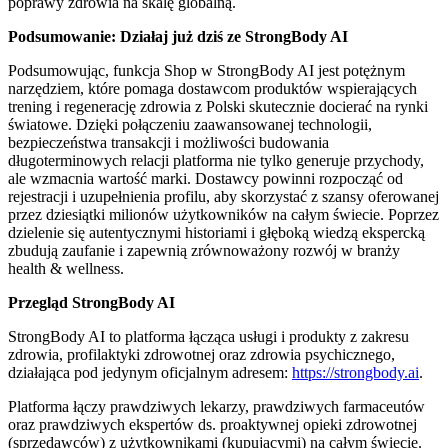
poprawy zdrowia na skalę globalną.
Podsumowanie: Działaj już dziś ze StrongBody AI
Podsumowując, funkcja Shop w StrongBody AI jest potężnym
narzędziem, które pomaga dostawcom produktów wspierających
trening i regenerację zdrowia z Polski skutecznie docierać na rynki
światowe. Dzięki połączeniu zaawansowanej technologii,
bezpieczeństwa transakcji i możliwości budowania
długoterminowych relacji platforma nie tylko generuje przychody,
ale wzmacnia wartość marki. Dostawcy powinni rozpocząć od
rejestracji i uzupełnienia profilu, aby skorzystać z szansy oferowanej
przez dziesiątki milionów użytkowników na całym świecie. Poprzez
dzielenie się autentycznymi historiami i głęboką wiedzą ekspercką
zbudują zaufanie i zapewnią zrównoważony rozwój w branży
health & wellness.
Przegląd StrongBody AI
StrongBody AI to platforma łącząca usługi i produkty z zakresu
zdrowia, profilaktyki zdrowotnej oraz zdrowia psychicznego,
działająca pod jedynym oficjalnym adresem:
https://strongbody.ai
.
Platforma łączy prawdziwych lekarzy, prawdziwych farmaceutów
oraz prawdziwych ekspertów ds. proaktywnej opieki zdrowotnej
(sprzedawców) z użytkownikami (kupującymi) na całym świecie.