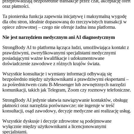
przeprowadzają bezpośrednie transakcje przez czat, akceptację ofert
oraz płatności.
Ta pionierska funkcja zapewnia inicjatywę i maksymalną wygodę
dla obu stron, idealnie dopasowaną do rzeczywistych transakcji w
opiece zdrowotnej – czego nie oferuje żadna inna platforma.
Nie jest narzędziem medycznym ani AI diagnostycznym
StrongBody AI to platforma łącząca ludzi, umożliwiająca kontakt z
prawdziwymi, zweryfikowanymi specjalistami medycznymi
posiadającymi ważne kwalifikacje i udokumentowane
doświadczenie zawodowe z różnych krajów świata.
Wszystkie konsultacje i wymiany informacji odbywają się
bezpośrednio między użytkownikami a prawdziwymi ekspertami –
za pośrednictwem czatu B-Messenger lub zewnętrznych narzędzi
komunikacji, takich jak Telegram, Zoom czy rozmowy telefoniczne.
StrongBody AI jedynie ułatwia nawiązywanie kontaktów, obsługę
płatności oraz narzędzia porównawcze; nie ingeruje w treść
konsultacji, osąd zawodowy, decyzje medyczne ani realizację usług.
Wszystkie dyskusje i decyzje zdrowotne są podejmowane
wyłącznie między użytkownikami a licencjonowanymi
specjalistami.