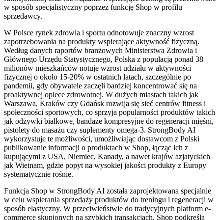
w sposób specjalistyczny poprzez funkcję Shop w profilu
sprzedawcy.
W Polsce rynek zdrowia i sportu odnotowuje znaczny wzrost
zapotrzebowania na produkty wspierające aktywność fizyczną.
Według danych raportów branżowych Ministerstwa Zdrowia i
Głównego Urzędu Statystycznego, Polska z populacją ponad 38
milionów mieszkańców notuje wzrost udziału w aktywności
fizycznej o około 15-20% w ostatnich latach, szczególnie po
pandemii, gdy obywatele zaczęli bardziej koncentrować się na
proaktywnej opiece zdrowotnej. W dużych miastach takich jak
Warszawa, Kraków czy Gdańsk rozwija się sieć centrów fitness i
społeczności sportowych, co sprzyja popularności produktów takich
jak odżywki białkowe, bandaże kompresyjne do regeneracji mięśni,
pistolety do masażu czy suplementy omega-3. StrongBody AI
wykorzystuje te możliwości, umożliwiając dostawcom z Polski
publikowanie informacji o produktach w Shop, łącząc ich z
kupującymi z USA, Niemiec, Kanady, a nawet krajów azjatyckich
jak Wietnam, gdzie popyt na wysokiej jakości produkty z Europy
systematycznie rośnie.
Funkcja Shop w StrongBody AI została zaprojektowana specjalnie
w celu wspierania sprzedaży produktów do treningu i regeneracji w
sposób elastyczny. W przeciwieństwie do tradycyjnych platform e-
commerce skupionych na szybkich transakcjach, Shop podkreśla