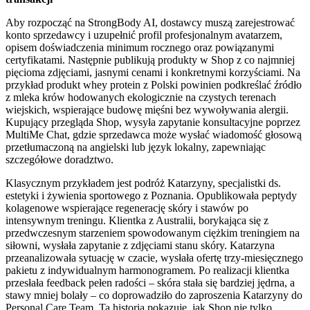
Aby rozpocząć na StrongBody AI, dostawcy muszą zarejestrować
konto sprzedawcy i uzupełnić profil profesjonalnym avatarzem,
opisem doświadczenia minimum rocznego oraz powiązanymi
certyfikatami. Następnie publikują produkty w Shop z co najmniej
pięcioma zdjęciami, jasnymi cenami i konkretnymi korzyściami. Na
przykład produkt whey protein z Polski powinien podkreślać źródło
z mleka krów hodowanych ekologicznie na czystych terenach
wiejskich, wspierające budowę mięśni bez wywoływania alergii.
Kupujący przegląda Shop, wysyła zapytanie konsultacyjne poprzez
MultiMe Chat, gdzie sprzedawca może wysłać wiadomość głosową
przetłumaczoną na angielski lub język lokalny, zapewniając
szczegółowe doradztwo.
Klasycznym przykładem jest podróż Katarzyny, specjalistki ds.
estetyki i żywienia sportowego z Poznania. Opublikowała peptydy
kolagenowe wspierające regenerację skóry i stawów po
intensywnym treningu. Klientka z Australii, borykająca się z
przedwczesnym starzeniem spowodowanym ciężkim treningiem na
siłowni, wysłała zapytanie z zdjęciami stanu skóry. Katarzyna
przeanalizowała sytuację w czacie, wysłała ofertę trzy-miesięcznego
pakietu z indywidualnym harmonogramem. Po realizacji klientka
przesłała feedback pełen radości – skóra stała się bardziej jędrna, a
stawy mniej bolały – co doprowadziło do zaproszenia Katarzyny do
Personal Care Team. Ta historia pokazuje, jak Shop nie tylko