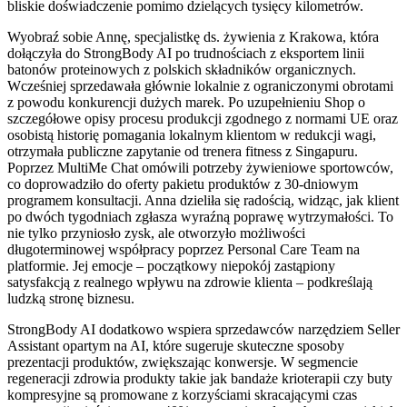
bliskie doświadczenie pomimo dzielących tysięcy kilometrów.
Wyobraź sobie Annę, specjalistkę ds. żywienia z Krakowa, która
dołączyła do StrongBody AI po trudnościach z eksportem linii
batonów proteinowych z polskich składników organicznych.
Wcześniej sprzedawała głównie lokalnie z ograniczonymi obrotami
z powodu konkurencji dużych marek. Po uzupełnieniu Shop o
szczegółowe opisy procesu produkcji zgodnego z normami UE oraz
osobistą historię pomagania lokalnym klientom w redukcji wagi,
otrzymała publiczne zapytanie od trenera fitness z Singapuru.
Poprzez MultiMe Chat omówili potrzeby żywieniowe sportowców,
co doprowadziło do oferty pakietu produktów z 30-dniowym
programem konsultacji. Anna dzieliła się radością, widząc, jak klient
po dwóch tygodniach zgłasza wyraźną poprawę wytrzymałości. To
nie tylko przyniosło zysk, ale otworzyło możliwości
długoterminowej współpracy poprzez Personal Care Team na
platformie. Jej emocje – początkowy niepokój zastąpiony
satysfakcją z realnego wpływu na zdrowie klienta – podkreślają
ludzką stronę biznesu.
StrongBody AI dodatkowo wspiera sprzedawców narzędziem Seller
Assistant opartym na AI, które sugeruje skuteczne sposoby
prezentacji produktów, zwiększając konwersje. W segmencie
regeneracji zdrowia produkty takie jak bandaże krioterapii czy buty
kompresyjne są promowane z korzyściami skracającymi czas