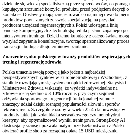
dzielenie się wiedzą specjalistyczną przez sprzedawców, co pomaga
kupującym zrozumieć korzyści produktu przed podjęciem decyzji o
kontakcie. Dostawcy mogą zarejestrować co najmniej dwa do pięciu
produktów powiązanych ze swoją specjalizacją, na przykład
producent urządzeń regeneracyjnych z Polski udostępnia linię
bandaży kompresyjnych z technologią redukcji stanu zapalnego po
intensywnym treningu. Dzięki temu kupujący z całego świata mogą
wysyłać zapytania konsultacyjne, tworząc spersonalizowany proces
transakcji i budując długoterminowe zaufanie.
Znaczenie rynku polskiego w branży produktów wspierających
trening i regenerację zdrowia
Polska umacnia swoją pozycję jako jeden z najbardziej
perspektywicznych rynków w Europie Środkowej i Wschodniej, z
stabilnie rozwijającym się systemem opieki zdrowotnej. Statystyki
Ministerstwa Zdrowia wskazują, że wydatki indywidualne na
zdrowie rosną średnio o 8-10% rocznie, przy czym segment
odżywiania sportowego i regeneracji funkcjonalnej zajmuje
znaczący udział dzięki rosnącej popularności siłowni i sportów
rekreacyjnych. Szczególnie osoby w wieku 25-45 lat inwestują w
produkty takie jak izolat białka serwatkowego czy monohydrat
kreatyny, aby optymalizować wyniki treningowe. StrongBody AI
dostrzega tę szansę i pozwala małym przedsiębiorstwom z Polski
otwierać profile shop za rozsądną opłatą 15 USD miesięcznie,