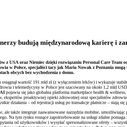
trenerzy budują międzynarodową karierę i 
ów z USA oraz Niemiec dzięki rozwiązaniu Personal Care Team od
wia w Polsce, specjaliści tacy jak Maria Nowak z Poznania mogą t
utach obcych bez wychodzenia z domu.
osiągnął wartość 191 mld zł (z wyłączeniem leków) i wykazuje stabiln
rowia i telemedycyny w Polsce jest szacowany na około 1,2 mld USD
 AI
pojawia się jako globalna platforma marketplace health & wellness
ów, ekspertów proaktywnej opieki zdrowotnej oraz specjalistów zdrow
ie działania – od rejestracji usług po transakcje płatnicze – stają si
e, ale także integruje zaawansowane narzędzia mobilne, umożliwiając po
nego. Na tym rynku rosnące zapotrzebowanie na usługi zdalne pomaga 
pytania od użytkowników i wysyłać spersonalizowane oferty – wszys