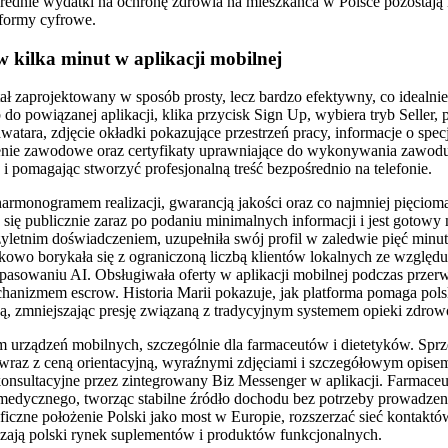
dnie wydatki na ochronę zdrowia na mieszkańca w Polsce pozostają na
formy cyfrowe.
 kilka minut w aplikacji mobilnej
tał zaprojektowany w sposób prosty, lecz bardzo efektywny, co idealn
 do powiązanej aplikacji, klika przycisk Sign Up, wybiera tryb Seller, p
atara, zdjęcie okładki pokazujące przestrzeń pracy, informacje o specja
enie zawodowe oraz certyfikaty uprawniające do wykonywania zawodu. 
 i pomagając stworzyć profesjonalną treść bezpośrednio na telefonie.
armonogramem realizacji, gwarancją jakości oraz co najmniej pięcioma
się publicznie zaraz po podaniu minimalnych informacji i jest goto
rzyletnim doświadczeniem, uzupełniła swój profil w zaledwie pięć mi
kowo borykała się z ograniczoną liczbą klientów lokalnych ze względu
asowaniu AI. Obsługiwała oferty w aplikacji mobilnej podczas przer
mechanizmem escrow. Historia Marii pokazuje, jak platforma pomaga po
, zmniejszając presję związaną z tradycyjnym systemem opieki zdrowo
m urządzeń mobilnych, szczególnie dla farmaceutów i dietetyków. Sp
ła, wraz z ceną orientacyjną, wyraźnymi zdjęciami i szczegółowym opis
onsultacyjne przez zintegrowany Biz Messenger w aplikacji. Farmaceu
medycznego, tworząc stabilne źródło dochodu bez potrzeby prowadzen
czne położenie Polski jako most w Europie, rozszerzać sieć kontaktów
zają polski rynek suplementów i produktów funkcjonalnych.