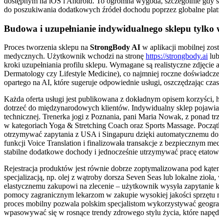
dostępnym na iOS i Android. To ogromna wygoda, szczególnie gdy śre
do poszukiwania dodatkowych źródeł dochodu poprzez globalne plat
Budowa i uzupełnianie indywidualnego sklepu tylko w
Proces tworzenia sklepu na
StrongBody AI
w aplikacji mobilnej zos
medycznych. Użytkownik wchodzi na stronę
https://strongbody.ai
lub
kroki uzupełniania profilu sklepu. Wymagane są realistyczne zdjęcie aw
Dermatology czy Lifestyle Medicine), co najmniej roczne doświadcz
opartego na AI, które sugeruje odpowiednie usługi, oszczędzając czas
Każda oferta usługi jest publikowana z dokładnym opisem korzyści, h
dotrzeć do międzynarodowych klientów. Indywidualny sklep pojawia 
technicznej. Trenerka jogi z Poznania, pani Maria Nowak, z ponad t
w kategoriach Yoga & Stretching Coach oraz Sports Massage. Począt
otrzymywać zapytania z USA i Singapuru dzięki automatycznemu dop
funkcji Voice Translation i finalizowała transakcje z bezpiecznym 
stabilne dodatkowe dochody i jednocześnie utrzymywać pracę etatową
Rejestracja produktów jest równie dobrze zoptymalizowana pod kąte
specjalizacją, np. olej z wątroby dorsza Seven Seas lub lokalne zio
elastycznemu zakupowi na zlecenie – użytkownik wysyła zapytanie k
pomocy zagranicznym lekarzom w zakupie wysokiej jakości sprzętu 
proces mobilny pozwala polskim specjalistom wykorzystywać geografi
wpasowywać się w rosnące trendy zdrowego stylu życia, które napęd