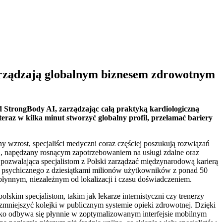
zarządzają globalnym biznesem zdrowotnym
 StrongBody AI, zarządzając całą praktyką kardiologiczną
eraz w kilka minut stworzyć globalny profil, przełamać bariery
y wzrost, specjaliści medyczni coraz częściej poszukują rozwiązań
, napędzany rosnącym zapotrzebowaniem na usługi zdalne oraz
, pozwalająca specjalistom z Polski zarządzać międzynarodową karierą
ia psychicznego z dziesiątkami milionów użytkowników z ponad 50
ę płynnym, niezależnym od lokalizacji i czasu doświadczeniem.
lskim specjalistom, takim jak lekarze internistyczni czy trenerzy
zmniejszyć kolejki w publicznym systemie opieki zdrowotnej. Dzięki
tko odbywa się płynnie w zoptymalizowanym interfejsie mobilnym