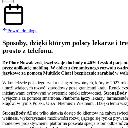
Powrót do bloga
Sposoby, dzięki którym polscy lekarze i 
prosto z telefonu.
Dr Piotr Nowak zwiększył swoje dochody o 40% i zyskał pacjent
przez aplikację mobilną. W obliczu dynamicznego rozwoju e-zdro
językowe za pomocą MultiMe Chat i bezpiecznie zarabiać w wal
W kontekście polskiego rynku usług zdrowotnych, który w 2023 roku 
umożliwiających rozwój zawodowy poza granicami kraju. Rynek e-zd
inicjatywami cyfrowymi w systemie opieki zdrowotnej.
StrongBody
wyłącznie za pomocą smartfona. Platforma łączy lekarzy, farmaceut
krajów, w tym z Polski, USA, Niemiec i Wietnamu. Dzięki temu wszystk
StrongBody AI
nie tylko ułatwia dostęp do klientów na całym świeci
wellness, wykorzystanie możliwości rozwijającego się rynku prywat
modelowi proaktywnemu platforma pozwala specjalistom odbierać za