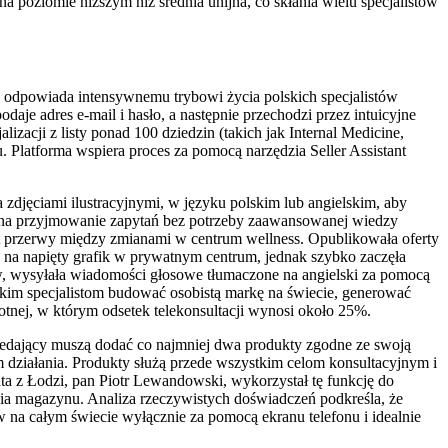
 poziomie niższym niż średnia unijna, co skłania wielu specjalistów
ie odpowiada intensywnemu trybowi życia polskich specjalistów
odaje adres e-mail i hasło, a następnie przechodzi przez intuicyjne
lizacji z listy ponad 100 dziedzin (takich jak Internal Medicine,
Platforma wspiera proces za pomocą narzędzia Seller Assistant
 zdjęciami ilustracyjnymi, w języku polskim lub angielskim, aby
wy na przyjmowanie zapytań bez potrzeby zaawansowanej wiedzy
nut przerwy między zmianami w centrum wellness. Opublikowała oferty
 na napięty grafik w prywatnym centrum, jednak szybko zaczęła
w, wysyłała wiadomości głosowe tłumaczone na angielski za pomocą
lskim specjalistom budować osobistą markę na świecie, generować
tnej, w którym odsetek telekonsultacji wynosi około 25%.
rzedający muszą dodać co najmniej dwa produkty zgodne ze swoją
em działania. Produkty służą przede wszystkim celom konsultacyjnym i
ta z Łodzi, pan Piotr Lewandowski, wykorzystał tę funkcję do
ia magazynu. Analiza rzeczywistych doświadczeń podkreśla, że
 na całym świecie wyłącznie za pomocą ekranu telefonu i idealnie