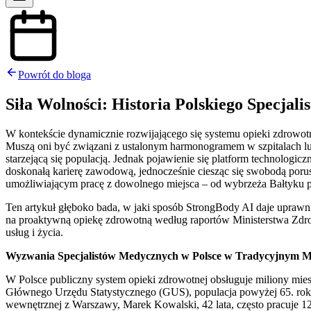
Powrót do bloga
Siła Wolności: Historia Polskiego Specja
W kontekście dynamicznie rozwijającego się systemu opieki zdrowotn
Muszą oni być związani z ustalonym harmonogramem w szpitalach lub
starzejącą się populacją. Jednak pojawienie się platform technologi
doskonałą karierę zawodową, jednocześnie ciesząc się swobodą porus
umożliwiającym pracę z dowolnego miejsca – od wybrzeża Bałtyku
Ten artykuł głęboko bada, w jaki sposób StrongBody AI daje uprawni
na proaktywną opiekę zdrowotną według raportów Ministerstwa Zdrow
usług i życia.
Wyzwania Specjalistów Medycznych w Polsce w Tradycyjnym M
W Polsce publiczny system opieki zdrowotnej obsługuje miliony mie
Głównego Urzędu Statystycznego (GUS), populacja powyżej 65. roku
wewnętrznej z Warszawy, Marek Kowalski, 42 lata, często pracuje 12 g