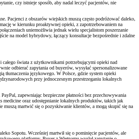
anie, czy istnieje sposób, aby nadal leczyć pacjentów, nie
zne. Pacjenci z obszarów wiejskich muszą często podróżować daleko,
sformację w kierunku proaktywnej opieki, z zapotrzebowaniem na
ołączeniach uniemożliwia jednak wielu specjalistom poszerzanie
ście na model hybrydowy, łączący konsultacje bezpośrednie i zdalne
ki i całego świata z użytkownikami potrzebującymi opieki nad
ywnie odbierać zapytania od buyerów, wysyłać spersonalizowane
gią tłumaczenia językowego. W Polsce, gdzie system opieki
iędzynarodowych przy jednoczesnym przestrzeganiu lokalnych
i PayPal, zapewniając bezpieczne płatności bez przechowywania
rts medicine oraz udostępnianie lokalnych produktów, takich jak
ie muszą martwić się o pozyskiwanie klientów, a mogą skupić się na
eko Sopotu. Wcześniej martwił się o pominięcie pacjentów, ale
ojęzykowego platformy. Buyer z Wietnamu wysłał zapytanie o