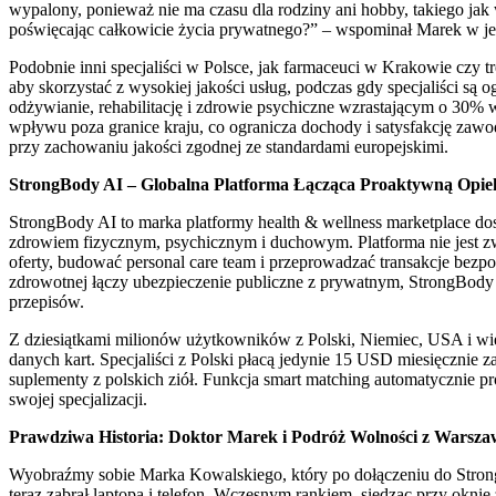
wypalony, ponieważ nie ma czasu dla rodziny ani hobby, takiego jak 
poświęcając całkowicie życia prywatnego?” – wspominał Marek w je
Podobnie inni specjaliści w Polsce, jak farmaceuci w Krakowie czy 
aby skorzystać z wysokiej jakości usług, podczas gdy specjaliści są 
odżywianie, rehabilitację i zdrowie psychiczne wzrastającym o 30%
wpływu poza granice kraju, co ogranicza dochody i satysfakcję zawo
przy zachowaniu jakości zgodnej ze standardami europejskimi.
StrongBody AI – Globalna Platforma Łącząca Proaktywną Opi
StrongBody AI to marka platformy health & wellness marketplace d
zdrowiem fizycznym, psychicznym i duchowym. Platforma nie jest z
oferty, budować personal care team i przeprowadzać transakcje bez
zdrowotnej łączy ubezpieczenie publiczne z prywatnym, StrongBody
przepisów.
Z dziesiątkami milionów użytkowników z Polski, Niemiec, USA i wie
danych kart. Specjaliści z Polski płacą jedynie 15 USD miesięcznie z
suplementy z polskich ziół. Funkcja smart matching automatycznie pr
swojej specjalizacji.
Prawdziwa Historia: Doktor Marek i Podróż Wolności z Warsza
Wyobraźmy sobie Marka Kowalskiego, który po dołączeniu do StrongB
teraz zabrał laptopa i telefon. Wczesnym rankiem, siedząc przy okn