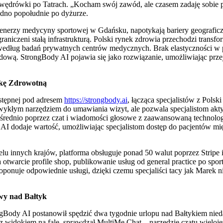
wędrówki po Tatrach. „Kocham swój zawód, ale czasem zadaję sobie pyt
dno popołudnie po dyżurze.
trenerzy medycyny sportowej w Gdańsku, napotykają bariery geografic
ograniczeni stałą infrastrukturą. Polski rynek zdrowia przechodzi tran
 według badań prywatnych centrów medycznych. Brak elastyczności w p
dową. StrongBody AI pojawia się jako rozwiązanie, umożliwiając przej
ekę Zdrowotną
ostępnej pod adresem
https://strongbody.ai
, łącząca specjalistów z Pols
wykłym narzędziem do umawiania wizyt, ale pozwala specjalistom akt
pośrednio poprzez czat i wiadomości głosowe z zaawansowaną technolo
 AI dodaje wartość, umożliwiając specjalistom dostęp do pacjentów m
lu innych krajów, platforma obsługuje ponad 50 walut poprzez Stripe 
a otwarcie profile shop, publikowanie usług od general practice po spo
oponuje odpowiednie usługi, dzięki czemu specjaliści tacy jak Marek n
wy nad Bałtyk
ody AI postanowił spędzić dwa tygodnie urlopu nad Bałtykiem niedal
ie z widokiem na fale, sprawdzał MultiMe Chat – narzędzie czatu wiel