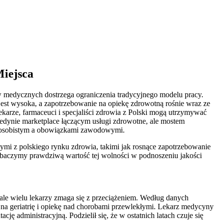
Miejsca
ów medycznych dostrzega ograniczenia tradycyjnego modelu pracy.
est wysoka, a zapotrzebowanie na opiekę zdrowotną rośnie wraz ze
ekarze, farmaceuci i specjaliści zdrowia z Polski mogą utrzymywać
t jedynie marketplace łączącym usługi zdrowotne, ale mostem
 osobistym a obowiązkami zawodowymi.
ymi z polskiego rynku zdrowia, takimi jak rosnące zapotrzebowanie
obaczymy prawdziwą wartość tej wolności w podnoszeniu jakości
ale wielu lekarzy zmaga się z przeciążeniem. Według danych
a geriatrię i opiekę nad chorobami przewlekłymi. Lekarz medycyny
ę administracyjną. Podzielił się, że w ostatnich latach czuje się