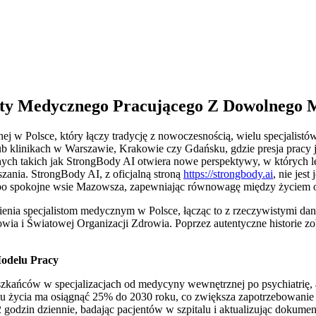
listy Medycznego Pracującego Z Dowolnego 
ej w Polsce, który łączy tradycję z nowoczesnością, wielu specjalist
 klinikach w Warszawie, Krakowie czy Gdańsku, gdzie presja pracy j
cznych takich jak StrongBody AI otwiera nowe perspektywy, w których l
zania. StrongBody AI, z oficjalną stroną
https://strongbody.ai
, nie jes
 po spokojne wsie Mazowsza, zapewniając równowagę między życiem
enia specjalistom medycznym w Polsce, łącząc to z rzeczywistymi dan
ia i Światowej Organizacji Zdrowia. Poprzez autentyczne historie z
odelu Pracy
szkańców w specjalizacjach od medycyny wewnętrznej po psychiatrię, 
 życia ma osiągnąć 25% do 2030 roku, co zwiększa zapotrzebowanie n
odzin dziennie, badając pacjentów w szpitalu i aktualizując dokumentacj