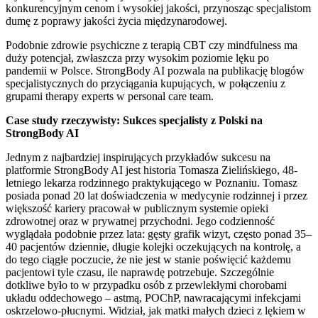
konkurencyjnym cenom i wysokiej jakości, przynosząc specjalistom
dumę z poprawy jakości życia międzynarodowej.
Podobnie zdrowie psychiczne z terapią CBT czy mindfulness ma
duży potencjał, zwłaszcza przy wysokim poziomie lęku po
pandemii w Polsce. StrongBody AI pozwala na publikację blogów
specjalistycznych do przyciągania kupujących, w połączeniu z
grupami therapy experts w personal care team.
Case study rzeczywisty: Sukces specjalisty z Polski na
StrongBody AI
Jednym z najbardziej inspirujących przykładów sukcesu na
platformie StrongBody AI jest historia Tomasza Zielińskiego, 48-
letniego lekarza rodzinnego praktykującego w Poznaniu. Tomasz
posiada ponad 20 lat doświadczenia w medycynie rodzinnej i przez
większość kariery pracował w publicznym systemie opieki
zdrowotnej oraz w prywatnej przychodni. Jego codzienność
wyglądała podobnie przez lata: gęsty grafik wizyt, często ponad 35–
40 pacjentów dziennie, długie kolejki oczekujących na kontrolę, a
do tego ciągłe poczucie, że nie jest w stanie poświęcić każdemu
pacjentowi tyle czasu, ile naprawdę potrzebuje. Szczególnie
dotkliwe było to w przypadku osób z przewlekłymi chorobami
układu oddechowego – astmą, POChP, nawracającymi infekcjami
oskrzelowo-płucnymi. Widział, jak matki małych dzieci z lękiem w