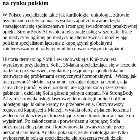
na rynku polskim
W Polsce specjalizacje takie jak kardiologia, onkologia, zdrowie
psychiczne i estetyka mają wysokie zapotrzebowanie dzięki
starzejącemu się społeczeństwu i rosnącej świadomości proaktywnej
opieki. StrongBody AI wspiera rejestrację usług w szerokiej liście
od medycyny ogólnej po medycynę alternatywną, umożliwiając
polskim specjalistom łączenie z kupującymi globalnymi
zainteresowanymi tradycyjnymi lub nowoczesnymi terapiami.
Historia dermatolog Sofii Lewandowskiej z Krakowa jest
wyraźnym przykładem. Sofia, 35-latka specjalizująca się w leczeniu
trądziku i przebarwień, regularnie przyjmuje pacjentki lokalne
martwiące się problemami estetycznymi hormonalnymi. „Widzę, jak
tracą pewność siebie i są smutne, czekając długo na termin, a ja
sama chcę pomóc więcej osobom, ale ograniczona przestrzenią
gabinetu”, dzieli się Sofia głosem pełnym empatii. Na StrongBody
AI zarejestrowała usługi laserowej dermatologii online i offline,
udostępniając lokalne kremy na przebarwienia. Otrzymawszy
request od kupującej z Malezji, wysłała ofertę z planem leczenia i
wideo instruktażowym, korzystając z voice translation w chacie do
wyjaśnień. Po zakończeniu i potwierdzeniu kupującej Sofia
otrzymała pełną płatność i kontynuowała towarzyszenie przez
personal care team. Analiza pokazuje, że dermatologia nie tylko
wykorzystuje polską specjalizację, ale rozszerza rynek dzięki