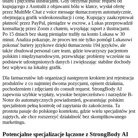
udaru i pięcioma ilustracjami. Gdy otrzymał public request od
kupującego z Australii z objawami bólu w klatce, wysłał ofertę
przez MultiMe Chat z voice message tłumaczonym automatycznie,
obejmującą grafik wideokonsultacji i cenę. Kupujący zaakceptował
płatność przez PayPal, pieniądze w escrow, a Lukas przeprowadził
konsultację przez Zoom z chatem, wysyłając raport z ilustracjami.
Po 15 dniach bez skarg pieniądze trafiły na konto Lukasa w 30
minut. Analiza pokazuje, że proces ten nie tylko pomógł Lukasowi
pokonać bariery językowe dzięki tłumaczeniu 194 języków, ale
także zbudował personal care team, gdzie towarzyszy pacjentom
polskim i międzynarodowym, przewidując problemy wcześnie na
podstawie udostępnionych danych i zwiększając stabilne dochody
bez wpływu na lokalny grafik.
Dla farmaceutów lub organizacji następnym krokiem jest rejestracja
produktów z co najmniej dwoma pozycjami, opisem działania,
pochodzeniem i zdjęciami do consult request. StrongBody AI
zapewnia szybkie wypłaty, wysokie bezpieczeństwo i narzędzie B-
Notor do automatycznych powiadomień, gwarantując polskim
specjalistom pełną kontrolę od zapytania do zakończenia. Ta
prostota pasuje do polskiego kontekstu, gdzie wielu specjalistów jest
zajętych, ale chce rozszerzyć działalność bez skomplikowanego
marketingu.
Potencjalne specjalizacje łączone z StrongBody AI