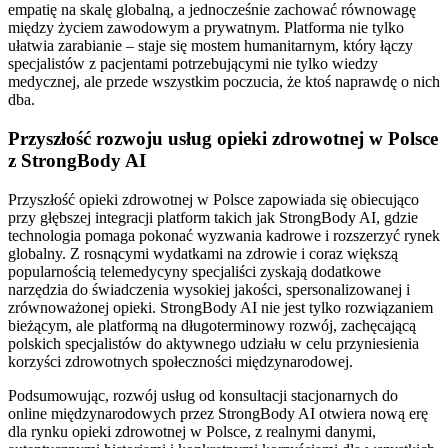
empatię na skalę globalną, a jednocześnie zachować równowagę
między życiem zawodowym a prywatnym. Platforma nie tylko
ułatwia zarabianie – staje się mostem humanitarnym, który łączy
specjalistów z pacjentami potrzebującymi nie tylko wiedzy
medycznej, ale przede wszystkim poczucia, że ktoś naprawdę o nich
dba.
Przyszłość rozwoju usług opieki zdrowotnej w Polsce
z StrongBody AI
Przyszłość opieki zdrowotnej w Polsce zapowiada się obiecująco
przy głębszej integracji platform takich jak StrongBody AI, gdzie
technologia pomaga pokonać wyzwania kadrowe i rozszerzyć rynek
globalny. Z rosnącymi wydatkami na zdrowie i coraz większą
popularnością telemedycyny specjaliści zyskają dodatkowe
narzędzia do świadczenia wysokiej jakości, spersonalizowanej i
zrównoważonej opieki. StrongBody AI nie jest tylko rozwiązaniem
bieżącym, ale platformą na długoterminowy rozwój, zachęcającą
polskich specjalistów do aktywnego udziału w celu przyniesienia
korzyści zdrowotnych społeczności międzynarodowej.
Podsumowując, rozwój usług od konsultacji stacjonarnych do
online międzynarodowych przez StrongBody AI otwiera nową erę
dla rynku opieki zdrowotnej w Polsce, z realnymi danymi,