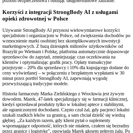
poziom bezpieczeństwa i budując długoterminowe zaufanie.
Korzyści z integracji StrongBody AI z usługami
opieki zdrowotnej w Polsce
Używanie StrongBody AI przynosi wielowymiarowe korzyści
specjalistom i organizacjom w Polsce, od zwiększenia dochodów po
wzmocnienie marki osobistej bez skomplikowanych inwestycji
marketingowych. Z bazą dziesiątek milionów użytkowników od
Brazylii po Wietnam i Polskę, platforma automatycznie dopasowuje
sprzedawców do zapytań, zmniejszając czas oczekiwania na
klientów i optymalizując grafik pracy. Opłaty transakcyjne
przejrzyste – 20% dla sprzedawcy i 10% dla kupującego dodane do
ceny wyświetlanej – w połączeniu z bezpłatnym wypłatami w 30
minut przez portfel StrongBody AI, zapewniają wygodę
przewyższającą tradycyjne modele.
Historia farmaceuty Marka Zielińskiego z Wrocławia jest żywym
dowodem. Marek, 47-latek specjalizujący się w farmacji klinicznej,
kiedyś sprzedawał produkty tylko w lokalnej aptece z stabilnymi,
ale ograniczonymi dochodami. Często czuł żal, gdy pacjenci lokalni
szukali rzadkich leków za granicą, a sam chciał dzielić się wiedzą
głębiej. „Za każdym razem, gdy klient pytał o suplementy
wspomagające odporność, których nie miałem, czułem się bezradny
przez granice i logistykę”, opowiada Marek głosem pełnym żalu. Po