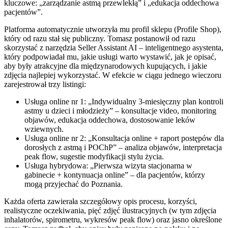
kluczowe: „zarządzanie astmą przewlekłą” i „edukacja oddechowa
pacjentów”.
Platforma automatycznie utworzyła mu profil sklepu (Profile Shop),
który od razu stał się publiczny. Tomasz postanowił od razu
skorzystać z narzędzia Seller Assistant AI – inteligentnego asystenta,
który podpowiadał mu, jakie usługi warto wystawić, jak je opisać,
aby były atrakcyjne dla międzynarodowych kupujących, i jakie
zdjęcia najlepiej wykorzystać. W efekcie w ciągu jednego wieczoru
zarejestrował trzy listingi:
Usługa online nr 1: „Indywidualny 3-miesięczny plan kontroli
astmy u dzieci i młodzieży” – konsultacje video, monitoring
objawów, edukacja oddechowa, dostosowanie leków
wziewnych.
Usługa online nr 2: „Konsultacja online + raport postępów dla
dorosłych z astmą i POChP” – analiza objawów, interpretacja
peak flow, sugestie modyfikacji stylu życia.
Usługa hybrydowa: „Pierwsza wizyta stacjonarna w
gabinecie + kontynuacja online” – dla pacjentów, którzy
mogą przyjechać do Poznania.
Każda oferta zawierała szczegółowy opis procesu, korzyści,
realistyczne oczekiwania, pięć zdjęć ilustracyjnych (w tym zdjęcia
inhalatorów, spirometru, wykresów peak flow) oraz jasno określone