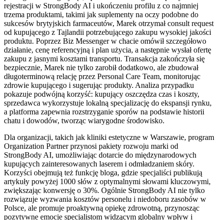
rejestracji w StrongBody AI i ukończeniu profilu z co najmniej
trzema produktami, takimi jak suplementy na oczy podobne do
sukcesów brytyjskich farmaceutów, Marek otrzymał consult request
od kupującego z Tajlandii potrzebującego zakupu wysokiej jakości
produktu. Poprzez Biz Messenger w chacie omówił szczegółowo
działanie, cenę referencyjną i plan użycia, a następnie wysłał ofertę
zakupu z jasnymi kosztami transportu. Transakcja zakończyła się
bezpiecznie, Marek nie tylko zarobił dodatkowo, ale zbudował
długoterminową relację przez Personal Care Team, monitorując
zdrowie kupującego i sugerując produkty. Analiza przypadku
pokazuje podwójną korzyść: kupujący oszczędza czas i koszty,
sprzedawca wykorzystuje lokalną specjalizację do ekspansji rynku,
a platforma zapewnia rozstrzyganie sporów na podstawie historii
chatu i dowodów, tworząc wiarygodne środowisko.
Dla organizacji, takich jak kliniki estetyczne w Warszawie, program
Organization Partner przynosi pakiety rozwoju marki od
StrongBody AI, umożliwiając dotarcie do międzynarodowych
kupujących zainteresowanych laserem i odmładzaniem skóry.
Korzyści obejmują też funkcję bloga, gdzie specjaliści publikują
artykuły powyżej 1000 słów z optymalnymi słowami kluczowymi,
zwiększając konwersję o 30%. Ogólnie StrongBody AI nie tylko
rozwiązuje wyzwania kosztów personelu i niedoboru zasobów w
Polsce, ale promuje proaktywną opiekę zdrowotną, przynosząc
pozytywne emocje specjalistom widzącym globalny wpływ i