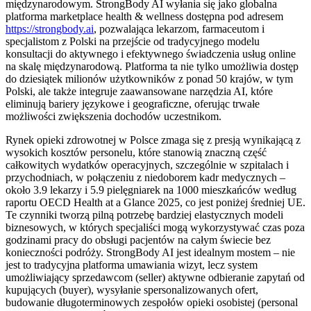
międzynarodowym. StrongBody AI wyłania się jako globalna
platforma marketplace health & wellness dostępna pod adresem
https://strongbody.ai
, pozwalająca lekarzom, farmaceutom i
specjalistom z Polski na przejście od tradycyjnego modelu
konsultacji do aktywnego i efektywnego świadczenia usług online
na skalę międzynarodową. Platforma ta nie tylko umożliwia dostęp
do dziesiątek milionów użytkowników z ponad 50 krajów, w tym
Polski, ale także integruje zaawansowane narzędzia AI, które
eliminują bariery językowe i geograficzne, oferując trwałe
możliwości zwiększenia dochodów uczestnikom.
Rynek opieki zdrowotnej w Polsce zmaga się z presją wynikającą z
wysokich kosztów personelu, które stanowią znaczną część
całkowitych wydatków operacyjnych, szczególnie w szpitalach i
przychodniach, w połączeniu z niedoborem kadr medycznych –
około 3.9 lekarzy i 5.9 pielęgniarek na 1000 mieszkańców według
raportu OECD Health at a Glance 2025, co jest poniżej średniej UE.
Te czynniki tworzą pilną potrzebę bardziej elastycznych modeli
biznesowych, w których specjaliści mogą wykorzystywać czas poza
godzinami pracy do obsługi pacjentów na całym świecie bez
konieczności podróży. StrongBody AI jest idealnym mostem – nie
jest to tradycyjna platforma umawiania wizyt, lecz system
umożliwiający sprzedawcom (seller) aktywne odbieranie zapytań od
kupujących (buyer), wysyłanie spersonalizowanych ofert,
budowanie długoterminowych zespołów opieki osobistej (personal