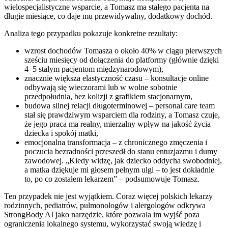
wielospecjalistyczne wsparcie, a Tomasz ma stałego pacjenta na
długie miesiące, co daje mu przewidywalny, dodatkowy dochód.
Analiza tego przypadku pokazuje konkretne rezultaty:
wzrost dochodów Tomasza o około 40% w ciągu pierwszych
sześciu miesięcy od dołączenia do platformy (głównie dzięki
4–5 stałym pacjentom międzynarodowym),
znacznie większa elastyczność czasu – konsultacje online
odbywają się wieczorami lub w wolne sobotnie
przedpołudnia, bez kolizji z grafikiem stacjonarnym,
budowa silnej relacji długoterminowej – personal care team
stał się prawdziwym wsparciem dla rodziny, a Tomasz czuje,
że jego praca ma realny, mierzalny wpływ na jakość życia
dziecka i spokój matki,
emocjonalna transformacja – z chronicznego zmęczenia i
poczucia bezradności przeszedł do stanu entuzjazmu i dumy
zawodowej. „Kiedy widzę, jak dziecko oddycha swobodniej,
a matka dziękuje mi głosem pełnym ulgi – to jest dokładnie
to, po co zostałem lekarzem” – podsumowuje Tomasz.
Ten przypadek nie jest wyjątkiem. Coraz więcej polskich lekarzy
rodzinnych, pediatrów, pulmonologów i alergologów odkrywa
StrongBody AI jako narzędzie, które pozwala im wyjść poza
ograniczenia lokalnego systemu, wykorzystać swoją wiedzę i