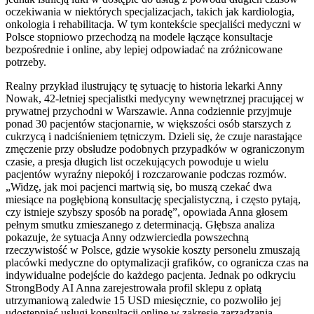
oczekiwania w niektórych specjalizacjach, takich jak kardiologia,
onkologia i rehabilitacja. W tym kontekście specjaliści medyczni w
Polsce stopniowo przechodzą na modele łączące konsultacje
bezpośrednie i online, aby lepiej odpowiadać na zróżnicowane
potrzeby.
Realny przykład ilustrujący tę sytuację to historia lekarki Anny
Nowak, 42-letniej specjalistki medycyny wewnętrznej pracującej w
prywatnej przychodni w Warszawie. Anna codziennie przyjmuje
ponad 30 pacjentów stacjonarnie, w większości osób starszych z
cukrzycą i nadciśnieniem tętniczym. Dzieli się, że czuje narastające
zmęczenie przy obsłudze podobnych przypadków w ograniczonym
czasie, a presja długich list oczekujących powoduje u wielu
pacjentów wyraźny niepokój i rozczarowanie podczas rozmów.
„Widzę, jak moi pacjenci martwią się, bo muszą czekać dwa
miesiące na pogłębioną konsultację specjalistyczną, i często pytają,
czy istnieje szybszy sposób na poradę”, opowiada Anna głosem
pełnym smutku zmieszanego z determinacją. Głębsza analiza
pokazuje, że sytuacja Anny odzwierciedla powszechną
rzeczywistość w Polsce, gdzie wysokie koszty personelu zmuszają
placówki medyczne do optymalizacji grafików, co ogranicza czas na
indywidualne podejście do każdego pacjenta. Jednak po odkryciu
StrongBody AI Anna zarejestrowała profil sklepu z opłatą
utrzymaniową zaledwie 15 USD miesięcznie, co pozwoliło jej
udostępniać usługi konsultacji online w zakresie zarządzania