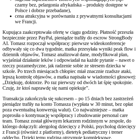
czarny bez, pelargonia afrykańska – produkty dostępne w
Polsce i dobrze przebadane),
cena atrakcyjna w porównaniu z prywatnymi konsultacjami
we Francji.
Kupująca zaakceptowała ofertę w ciągu godziny. Płatność przeszła
bezpiecznie przez PayPal, pieniądze trafiły do escrow StrongBody
AI. Tomasz rozpoczął współpracę: pierwsze wideokonferencje
odbywały się co dwa tygodnie, matka przesyłała wyniki peak flow i
dziennik objawów, Tomasz analizował dane, modyfikował plan,
wyjaśniał działanie leków i odpowiadał na każde pytanie – nawet o
rzeczy pozamedyczne, jak radzenie sobie ze stresem dziecka w
szkole. Po trzech miesiącach chłopiec miał znacznie rzadsze ataki,
lepszą kontrolę objawów, a matka napisała w wiadomości głosowej:
„Dziękuję, doktorze. Po raz pierwszy od dwóch lat śpię spokojnie.
Czuję, że ktoś naprawdę się nami opiekuje”.
Transakcja zakończyła się sukcesem – po 15 dniach bez zastrzeżeń
pieniądze trafiły na konto Tomasza (wypłata w 30 minut, bez opłat
poza ewentualną konwersją walut). Co najważniejsze – matka
poprosiła o kontynuację współpracy i zbudowanie personal care
team. Tomasz został głównym lekarzem rodzinnym w zespole, do
którego dołączyli: alergolog dziecięcy z Polski, psycholog dziecięcy
z Francji (również z platformy), dietetyk pediatryczny i trener
oddechu. Dzięki temu rodzina otrzymuje kompleksowe,