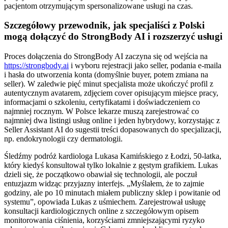
pacjentom otrzymującym spersonalizowane usługi na czas.
Szczegółowy przewodnik, jak specjaliści z Polski
mogą dołączyć do StrongBody AI i rozszerzyć usługi
Proces dołączenia do StrongBody AI zaczyna się od wejścia na
https://strongbody.ai
i wyboru rejestracji jako seller, podania e-maila
i hasła do utworzenia konta (domyślnie buyer, potem zmiana na
seller). W zaledwie pięć minut specjalista może ukończyć profil z
autentycznym avatarem, zdjęciem cover opisującym miejsce pracy,
informacjami o szkoleniu, certyfikatami i doświadczeniem co
najmniej rocznym. W Polsce lekarze muszą zarejestrować co
najmniej dwa listingi usług online i jeden hybrydowy, korzystając z
Seller Assistant AI do sugestii treści dopasowanych do specjalizacji,
np. endokrynologii czy dermatologii.
Śledźmy podróż kardiologa Lukasa Kamińskiego z Łodzi, 50-latka,
który kiedyś konsultował tylko lokalnie z gęstym grafikiem. Lukas
dzieli się, że początkowo obawiał się technologii, ale poczuł
entuzjazm widząc przyjazny interfejs. „Myślałem, że to zajmie
godziny, ale po 10 minutach miałem publiczny sklep i powitanie od
systemu”, opowiada Lukas z uśmiechem. Zarejestrował usługę
konsultacji kardiologicznych online z szczegółowym opisem
monitorowania ciśnienia, korzyściami zmniejszającymi ryzyko