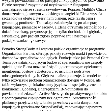
wysyłał powiadomienia do pasujących kupujących, co pozwoliło
Elenie otrzymać zapytanie od użytkownika z Singapuru
zmagającego się ze stresem zawodowym. Poprzez MultiMe Chat z
tłumaczeniem głosowym z polskiego na angielski Elena wysłała
szczegółową ofertę z 8-sesyjnym planem, przejrzystą ceną i
gwarancją poufności. Transakcja zakończyła się po akceptacji
kupującego, pieniądze w escrow, a Elena otrzymała płatność po 15
dniach bez skarg, przynosząc jej nie tylko dochód, ale i głęboką
satysfakcję, gdy pacjent zgłosił poprawę snu i nastroju w
podziękowaniach głosowych.
Ponadto StrongBody AI wspiera polskie organizacje w programie
Organization Partner, oferując pakiety rozwoju marki i prowizje od
dochodów specjalistów podległych. Funkcje takie jak Personal Care
Team pozwalają kupującym budować spersonalizowane zespoły
opieki, gdzie Elena może stać się długoterminowym opiekunem,
monitorując postępy i dostosowując usługi na podstawie
udostępnionych danych. Głębsza analiza pokazuje, że model ten nie
tylko rozwiązuje problem ograniczonego dostępu w Polsce, ale
także wykorzystuje lokalne atuty językowe i specjalistyczne do
konkurencji globalnej, z narzędziami B-Notification do
powiadomień zdarzeń i Active Message do proaktywnego kontaktu
z potencjalnymi kupującymi bez ograniczeń. Autentyczność
platformy przejawia się w braku przechowywania danych kart
kupujących (przekazane Stripe/PayPal), zapewniając najwyższy