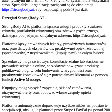
autentycznymi historiami i konkretnymi korzyściami dla wszystkich
stron. Specjaliści i organizacje zachęcani są do eksploracji
https://strongbody.ai
, aby rozpocząć tę podróż już dziś.
Przegląd StrongBody AI
StrongBody AI to platforma łącząca usługi i produkty z zakresu
zdrowia, profilaktyki zdrowotnej oraz zdrowia psychicznego,
działająca pod jedynym oficjalnym adresem: https://strongbody.ai.
Platforma łączy prawdziwych lekarzy, prawdziwych farmaceutów
oraz prawdziwych ekspertów ds. proaktywnej opieki zdrowotnej
(sprzedawców) z użytkownikami (kupującymi) na całym świecie.
Sprzedawcy mogą świadczyć konsultacje zdalne lub stacjonarne,
prowadzić szkolenia online, sprzedawać powiązane produkty,
publikować blogi w celu budowania wiarygodności oraz
proaktywnie kontaktować się z potencjalnymi klientami za pomocą
funkcji
Active Message
.
Kupujący mogą wysyłać zapytania, składać zamówienia,
otrzymywać oferty oraz budować własne zespoły opieki
zdrowotnej.
Platforma automatycznie dopasowuje użytkowników na podstawie
specjalizacji, obsługuje płatności przez Stripe i PayPal (w ponad 200