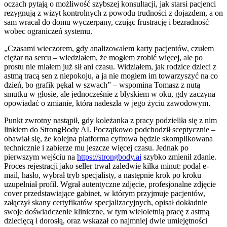
oczach pytają o możliwość szybszej konsultacji, jak starsi pacjenci
rezygnują z wizyt kontrolnych z powodu trudności z dojazdem, a on
sam wracał do domu wyczerpany, czując frustrację i bezradność
wobec ograniczeń systemu.
„Czasami wieczorem, gdy analizowałem karty pacjentów, czułem
ciężar na sercu – wiedziałem, że mogłem zrobić więcej, ale po
prostu nie miałem już sił ani czasu. Widziałem, jak rodzice dzieci z
astmą tracą sen z niepokoju, a ja nie mogłem im towarzyszyć na co
dzień, bo grafik pękał w szwach” – wspomina Tomasz z nutą
smutku w głosie, ale jednocześnie z błyskiem w oku, gdy zaczyna
opowiadać o zmianie, która nadeszła w jego życiu zawodowym.
Punkt zwrotny nastąpił, gdy koleżanka z pracy podzieliła się z nim
linkiem do StrongBody AI. Początkowo podchodził sceptycznie –
obawiał się, że kolejna platforma cyfrowa będzie skomplikowana
technicznie i zabierze mu jeszcze więcej czasu. Jednak po
pierwszym wejściu na
https://strongbody.ai
szybko zmienił zdanie.
Proces rejestracji jako seller trwał zaledwie kilka minut: podał e-
mail, hasło, wybrał tryb specjalisty, a następnie krok po kroku
uzupełniał profil. Wgrał autentyczne zdjęcie, profesjonalne zdjęcie
cover przedstawiające gabinet, w którym przyjmuje pacjentów,
załączył skany certyfikatów specjalizacyjnych, opisał dokładnie
swoje doświadczenie kliniczne, w tym wieloletnią pracę z astmą
dziecięcą i dorosłą, oraz wskazał co najmniej dwie umiejętności