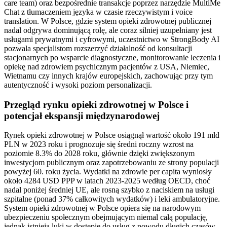
care team) oraz bezpośrednie transakcje poprzez narzędzie MultiMe
Chat z tłumaczeniem języka w czasie rzeczywistym i voice
translation. W Polsce, gdzie system opieki zdrowotnej publicznej
nadal odgrywa dominującą rolę, ale coraz silniej uzupełniany jest
usługami prywatnymi i cyfrowymi, uczestnictwo w StrongBody AI
pozwala specjalistom rozszerzyć działalność od konsultacji
stacjonarnych po wsparcie diagnostyczne, monitorowanie leczenia i
opiekę nad zdrowiem psychicznym pacjentów z USA, Niemiec,
Wietnamu czy innych krajów europejskich, zachowując przy tym
autentyczność i wysoki poziom personalizacji.
Przegląd rynku opieki zdrowotnej w Polsce i
potencjał ekspansji międzynarodowej
Rynek opieki zdrowotnej w Polsce osiągnął wartość około 191 mld
PLN w 2023 roku i prognozuje się średni roczny wzrost na
poziomie 8.3% do 2028 roku, głównie dzięki zwiększonym
inwestycjom publicznym oraz zapotrzebowaniu ze strony populacji
powyżej 60. roku życia. Wydatki na zdrowie per capita wyniosły
około 4284 USD PPP w latach 2023-2025 według OECD, choć
nadal poniżej średniej UE, ale rosną szybko z naciskiem na usługi
szpitalne (ponad 37% całkowitych wydatków) i leki ambulatoryjne.
System opieki zdrowotnej w Polsce opiera się na narodowym
ubezpieczeniu społecznym obejmującym niemal całą populację,
jednak istnieją luki w dostępie do usług z powodu długich czasów