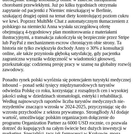
chorobami przewlekłymi. Już po kilku tygodniach otrzymała
zapytanie od pacjentki z Niemiec mieszkającej w Berlinie,
szukającej drugiej opinii na temat diety kontrolującej poziom cukru
we krwi. Poprzez MultiMe Chat z automatycznym tłumaczeniem z
polskiego na niemiecki Anna wysłała szczegółową ofertę
obejmującą 4-tygodniowy plan monitorowania z materiałami
ilustracyjnymi, a transakcja zakończyła się bezpiecznie przez Stripe
lub PayPal z mechanizmem escrow chroniącym obie strony. Ta
historia nie tylko zwiększyła dochody Anny o 30% z konsultacji
online, ale także przyniosła głęboką satysfakcję, gdy pacjentka
zagraniczna wyraziła wdzięczność w wiadomości głosowej,
przekształcając codzienną presję pracy w szansę na globalny rozwój
zawodowy.
Ponadto rynek polski wyróżnia się potencjałem turystyki medycznej
inbound – ponad setki tysięcy międzynarodowych turystów
odwiedza Polskę co roku, korzystając z rozsądnych cen i wysokiej
jakości usług w dziedzinach stomatologii, estetyki i rehabilitacji.
Według najnowszych raportów liczba turystów medycznych nie-
rezydentów znacząco wzrosła w 2024-2025, przyczyniając się do
wzrostu przychodów z sektora prywatnego. StrongBody AI dodaje
wartość, umożliwiając polskim organizacjom dołączenie do
programu Organization Partner za 6000 USD rocznie, co pozwala
dotrzeć do kupujących na całym świecie bez dużych inwestycji w
marketing. Specjaliści, tacy jak farmaceuci w Krakowie, mogą