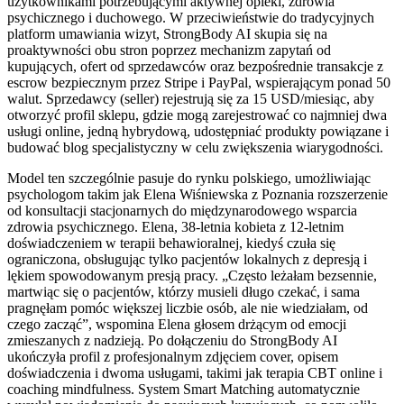
użytkownikami potrzebującymi aktywnej opieki, zdrowia
psychicznego i duchowego. W przeciwieństwie do tradycyjnych
platform umawiania wizyt, StrongBody AI skupia się na
proaktywności obu stron poprzez mechanizm zapytań od
kupujących, ofert od sprzedawców oraz bezpośrednie transakcje z
escrow bezpiecznym przez Stripe i PayPal, wspierającym ponad 50
walut. Sprzedawcy (seller) rejestrują się za 15 USD/miesiąc, aby
otworzyć profil sklepu, gdzie mogą zarejestrować co najmniej dwa
usługi online, jedną hybrydową, udostępniać produkty powiązane i
budować blog specjalistyczny w celu zwiększenia wiarygodności.
Model ten szczególnie pasuje do rynku polskiego, umożliwiając
psychologom takim jak Elena Wiśniewska z Poznania rozszerzenie
od konsultacji stacjonarnych do międzynarodowego wsparcia
zdrowia psychicznego. Elena, 38-letnia kobieta z 12-letnim
doświadczeniem w terapii behawioralnej, kiedyś czuła się
ograniczona, obsługując tylko pacjentów lokalnych z depresją i
lękiem spowodowanym presją pracy. „Często leżałam bezsennie,
martwiąc się o pacjentów, którzy musieli długo czekać, i sama
pragnęłam pomóc większej liczbie osób, ale nie wiedziałam, od
czego zacząć”, wspomina Elena głosem drżącym od emocji
zmieszanych z nadzieją. Po dołączeniu do StrongBody AI
ukończyła profil z profesjonalnym zdjęciem cover, opisem
doświadczenia i dwoma usługami, takimi jak terapia CBT online i
coaching mindfulness. System Smart Matching automatycznie