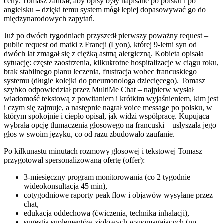
ceny. Tomasz zadbał, aby opisy były napisane po polsku i po
angielsku – dzięki temu system mógł lepiej dopasowywać go do
międzynarodowych zapytań.
Już po dwóch tygodniach przyszedł pierwszy poważny request –
public request od matki z Francji (Lyon), której 9-letni syn od
dwóch lat zmagał się z ciężką astmą alergiczną. Kobieta opisała
sytuację: częste zaostrzenia, kilkukrotne hospitalizacje w ciągu roku,
brak stabilnego planu leczenia, frustracja wobec francuskiego
systemu (długie kolejki do pneumonologa dziecięcego). Tomasz
szybko odpowiedział przez MultiMe Chat – najpierw wysłał
wiadomość tekstową z powitaniem i krótkim wyjaśnieniem, kim jest
i czym się zajmuje, a następnie nagrał voice message po polsku, w
którym spokojnie i ciepło opisał, jak widzi współpracę. Kupująca
wybrała opcję tłumaczenia głosowego na francuski – usłyszała jego
głos w swoim języku, co od razu zbudowało zaufanie.
Po kilkunastu minutach rozmowy głosowej i tekstowej Tomasz
przygotował spersonalizowaną ofertę (offer):
3-miesięczny program monitorowania (co 2 tygodnie
wideokonsultacja 45 min),
cotygodniowe raporty peak flow i objawów wysyłane przez
chat,
edukacja oddechowa (ćwiczenia, technika inhalacji),
sugestia suplementów ziołowych wspomagających (np.