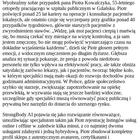
Wyobraźmy sobie przypadek pana Piotra Kowalczyka, 55-letniego
ortopedy pracującego w szpitalu publicznym w Gdańsku. Piotr
poświęcił ponad 25 lat kariery na operacje i konsultacje pacjentów
lokalnych, ale ostatnio czuje się wyczerpany przy grafiku ponad 40
przypadków tygodniowo, głównie starszych pacjentów z
zwyrodnieniem stawów. „Widzę, jak moi pacjenci cierpią i martwią
się, bo muszą czekać trzy miesiące na wizytę kontrolną, a ja sam
jestem zmęczony, bo nie mogę poświęcić wystarczająco czasu na
dokładne wyjaśnienia każdemu”, dzieli się Piotr głosem pełnym
emocji, z widocznym zmęczeniem po długim dyżurze. Głębsza
analiza tej sytuacji pokazuje, że presja z powodu niedoboru
personelu nie tylko wpływa na efektywność pracy, ale także obniża
satysfakcję zarówno lekarzy, jak i pacjentów, tworząc błędne koło,
w którym specjaliści mają mało okazji do rozwoju dochodów poza
godzinami administracyjnymi. W Polsce, gdzie społeczeństwo
szybko się starzeje, zwiększając zapotrzebowanie na opiekę
przewlekłą, te wyzwania stają się jeszcze bardziej widoczne,
szczególnie gdy specjaliści muszą równoważyć pracę publiczną i
prywatną bez narzędzi do dotarcia do szerszego rynku.
StrongBody AI pojawia się jako rozwiązanie równoważące,
umożliwiając specjalistom takim jak Piotr rejestrację listingów usług
online i offline w zaledwie kilka minut, z co najmniej dwoma
usługami zdalnymi i jedną hybrydową. Piotr zbudował kompletny
profil sklepu z autentycznym avatarem, certyfikatami i