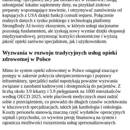
udostępniać lokalne suplementy diety, na przykład ziołowe
preparaty wspomagające trawienie, i otrzymywać zamówienia od
kupujących z USA dzięki funkcji consult request. Połączenie
realnych danych z rynku polskiego z technologią platformy
StrongBody AI tworzy ekosystem, w którym usługi stacjonarne
pozostają fundamentem, ale zyskują nowy wymiar dzięki ekspansji
międzynarodowej, przynosząc korzyści ekonomiczne i wyższą
jakość opieki zarówno specjalistom, jak i użytkownikom.
Wyzwania w rozwoju tradycyjnych usług opieki
zdrowotnej w Polsce
Mimo że system opieki zdrowotnej w Polsce osiągnął znaczące
postępy w zakresie pokrycia ubezpieczeniowego i poprawy
infrastruktury, specjaliści nadal napotykają poważne wyzwania
związane z zasobami kadrowymi i dostępnością do pacjentów. Z
liczbą około 3.9 lekarzy i 5.9 pielęgniarek na 1000 mieszkańców
według OECD 2025, wiele placówek medycznych musi radzić
sobie z przeciążeniem, co prowadzi do długich czasów oczekiwania
w kluczowych specjalizacjach, takich jak kardiologia i onkologia.
Koszty personelu stanowią znaczną część wydatków operacyjnych
szpitali i przychodni, co wywiera presję finansową na system i
ogranicza możliwości rozszerzenia usług spersonalizowanych.