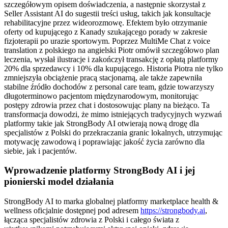
szczegółowym opisem doświadczenia, a następnie skorzystał z
Seller Assistant AI do sugestii treści usług, takich jak konsultacje
rehabilitacyjne przez wideorozmowę. Efektem było otrzymanie
oferty od kupującego z Kanady szukającego porady w zakresie
fizjoterapii po urazie sportowym. Poprzez MultiMe Chat z voice
translation z polskiego na angielski Piotr omówił szczegółowo plan
leczenia, wysłał ilustracje i zakończył transakcję z opłatą platformy
20% dla sprzedawcy i 10% dla kupującego. Historia Piotra nie tylko
zmniejszyła obciążenie pracą stacjonarną, ale także zapewniła
stabilne źródło dochodów z personal care team, gdzie towarzyszy
długoterminowo pacjentom międzynarodowym, monitorując
postępy zdrowia przez chat i dostosowując plany na bieżąco. Ta
transformacja dowodzi, że mimo istniejących tradycyjnych wyzwań
platformy takie jak StrongBody AI otwierają nową drogę dla
specjalistów z Polski do przekraczania granic lokalnych, utrzymując
motywację zawodową i poprawiając jakość życia zarówno dla
siebie, jak i pacjentów.
Wprowadzenie platformy StrongBody AI i jej
pionierski model działania
StrongBody AI to marka globalnej platformy marketplace health &
wellness oficjalnie dostępnej pod adresem
https://strongbody.ai
,
łącząca specjalistów zdrowia z Polski i całego świata z