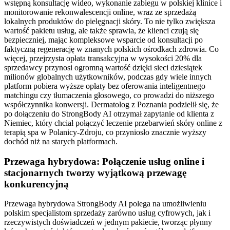
wstępną konsultację wideo, wykonanie zabiegu w polskiej klinice i
monitorowanie rekonwalescencji online, wraz ze sprzedażą
lokalnych produktów do pielęgnacji skóry. To nie tylko zwiększa
wartość pakietu usług, ale także sprawia, że klienci czują się
bezpieczniej, mając kompleksowe wsparcie od konsultacji po
faktyczną regenerację w znanych polskich ośrodkach zdrowia. Co
więcej, przejrzysta opłata transakcyjna w wysokości 20% dla
sprzedawcy przynosi ogromną wartość dzięki sieci dziesiątek
milionów globalnych użytkowników, podczas gdy wiele innych
platform pobiera wyższe opłaty bez oferowania inteligentnego
matchingu czy tłumaczenia głosowego, co prowadzi do niższego
współczynnika konwersji. Dermatolog z Poznania podzielił się, że
po dołączeniu do StrongBody AI otrzymał zapytanie od klienta z
Niemiec, który chciał połączyć leczenie przebarwień skóry online z
terapią spa w Polanicy-Zdroju, co przyniosło znacznie wyższy
dochód niż na starych platformach.
Przewaga hybrydowa: Połączenie usług online i
stacjonarnych tworzy wyjątkową przewagę
konkurencyjną
Przewaga hybrydowa StrongBody AI polega na umożliwieniu
polskim specjalistom sprzedaży zarówno usług cyfrowych, jak i
rzeczywistych doświadczeń w jednym pakiecie, tworząc płynny