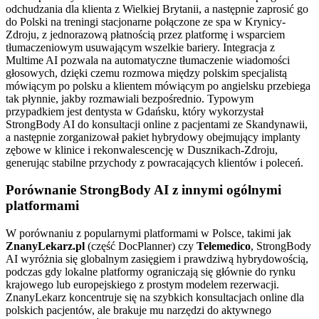
odchudzania dla klienta z Wielkiej Brytanii, a następnie zaprosić go
do Polski na treningi stacjonarne połączone ze spa w Krynicy-
Zdroju, z jednorazową płatnością przez platformę i wsparciem
tłumaczeniowym usuwającym wszelkie bariery. Integracja z
Multime AI pozwala na automatyczne tłumaczenie wiadomości
głosowych, dzięki czemu rozmowa między polskim specjalistą
mówiącym po polsku a klientem mówiącym po angielsku przebiega
tak płynnie, jakby rozmawiali bezpośrednio. Typowym
przypadkiem jest dentysta w Gdańsku, który wykorzystał
StrongBody AI do konsultacji online z pacjentami ze Skandynawii,
a następnie zorganizował pakiet hybrydowy obejmujący implanty
zębowe w klinice i rekonwalescencję w Dusznikach-Zdroju,
generując stabilne przychody z powracających klientów i poleceń.
Porównanie StrongBody AI z innymi ogólnymi
platformami
W porównaniu z popularnymi platformami w Polsce, takimi jak
ZnanyLekarz.pl
(część DocPlanner) czy
Telemedico
, StrongBody
AI wyróżnia się globalnym zasięgiem i prawdziwą hybrydowością,
podczas gdy lokalne platformy ograniczają się głównie do rynku
krajowego lub europejskiego z prostym modelem rezerwacji.
ZnanyLekarz koncentruje się na szybkich konsultacjach online dla
polskich pacjentów, ale brakuje mu narzędzi do aktywnego