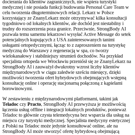
docierania do klientów zagranicznych, nie wspiera turystyki
medycznej i nie posiada funkcji budowania Personal Care Team w
celu tworzenia długoterminowych relacji. Lekarz w Polsce
korzystający ze ZnanyLekarz może otrzymywać kilka konsultacji
tygodniowo od lokalnych klientów, ale dochód jest niestabilny i
trudny do rozszerzenia poza granice. Przeciwnie, StrongBody AI
pozwala temu samemu lekarzowi wysyłać Active Message do setek
potencjalnych kupujących z USA zainteresowanych tanimi
usługami ortopedycznymi, łącząc to z zaproszeniem na turystykę
medyczną do Warszawy z regeneracją w spa, co tworzy
wielokanałowy i stabilniejszy strumień dochodów. Na przykład
specjalista ortopeda we Wrocławiu przeniósł się ze ZnanyLekarz na
StrongBody AI i zauważył dwukrotny wzrost liczby klientów
międzynarodowych w ciągu zaledwie sześciu miesięcy, dzięki
możliwości tworzenia ofert hybrydowych obejmujących wstępną
konsultację online i operację stacjonarną połączoną z kąpielami
borowinowymi.
W zestawieniu z międzynarodowymi platformami, takimi jak
Teladoc
czy
Practo
, StrongBody AI przewyższa je możliwością
łączenia usług offline i integracji lokalnych produktów, ponieważ
Teladoc to głównie czysta telemedycyna bez wsparcia dla usług na
miejscu czy turystyki medycznej. Specjalista medycyny estetycznej
z Polski na Teladoc może jedynie konsultować online, ale na
StrongBody AI może stworzyć ofertę hybrydową obejmującą