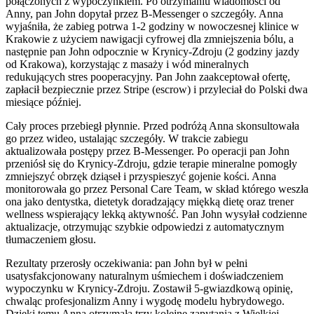
połączonych z wypoczynkiem. Po otrzymaniu wiadomości od
Anny, pan John dopytał przez B-Messenger o szczegóły. Anna
wyjaśniła, że zabieg potrwa 1-2 godziny w nowoczesnej klinice w
Krakowie z użyciem nawigacji cyfrowej dla zmniejszenia bólu, a
następnie pan John odpocznie w Krynicy-Zdroju (2 godziny jazdy
od Krakowa), korzystając z masaży i wód mineralnych
redukujących stres pooperacyjny. Pan John zaakceptował ofertę,
zapłacił bezpiecznie przez Stripe (escrow) i przyleciał do Polski dwa
miesiące później.
Cały proces przebiegł płynnie. Przed podróżą Anna skonsultowała
go przez wideo, ustalając szczegóły. W trakcie zabiegu
aktualizowała postępy przez B-Messenger. Po operacji pan John
przeniósł się do Krynicy-Zdroju, gdzie terapie mineralne pomogły
zmniejszyć obrzęk dziąseł i przyspieszyć gojenie kości. Anna
monitorowała go przez Personal Care Team, w skład którego weszła
ona jako dentystka, dietetyk doradzający miękką dietę oraz trener
wellness wspierający lekką aktywność. Pan John wysyłał codzienne
aktualizacje, otrzymując szybkie odpowiedzi z automatycznym
tłumaczeniem głosu.
Rezultaty przerosły oczekiwania: pan John był w pełni
usatysfakcjonowany naturalnym uśmiechem i doświadczeniem
wypoczynku w Krynicy-Zdroju. Zostawił 5-gwiazdkową opinię,
chwaląc profesjonalizm Anny i wygodę modelu hybrydowego.
Dzięki temu Anna otrzymała trzy kolejne zapytania z Wielkiej