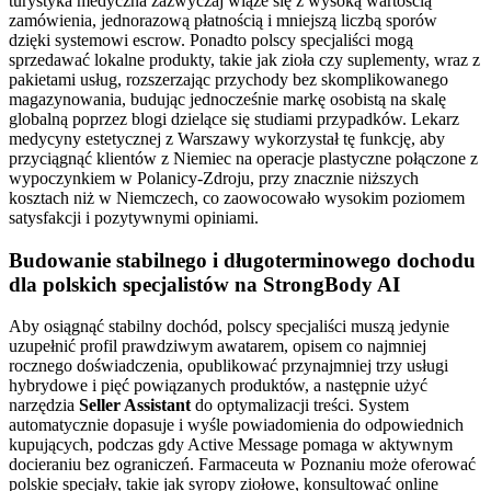
turystyka medyczna zazwyczaj wiąże się z wysoką wartością
zamówienia, jednorazową płatnością i mniejszą liczbą sporów
dzięki systemowi escrow. Ponadto polscy specjaliści mogą
sprzedawać lokalne produkty, takie jak zioła czy suplementy, wraz z
pakietami usług, rozszerzając przychody bez skomplikowanego
magazynowania, budując jednocześnie markę osobistą na skalę
globalną poprzez blogi dzielące się studiami przypadków. Lekarz
medycyny estetycznej z Warszawy wykorzystał tę funkcję, aby
przyciągnąć klientów z Niemiec na operacje plastyczne połączone z
wypoczynkiem w Polanicy-Zdroju, przy znacznie niższych
kosztach niż w Niemczech, co zaowocowało wysokim poziomem
satysfakcji i pozytywnymi opiniami.
Budowanie stabilnego i długoterminowego dochodu
dla polskich specjalistów na StrongBody AI
Aby osiągnąć stabilny dochód, polscy specjaliści muszą jedynie
uzupełnić profil prawdziwym awatarem, opisem co najmniej
rocznego doświadczenia, opublikować przynajmniej trzy usługi
hybrydowe i pięć powiązanych produktów, a następnie użyć
narzędzia
Seller Assistant
do optymalizacji treści. System
automatycznie dopasuje i wyśle powiadomienia do odpowiednich
kupujących, podczas gdy Active Message pomaga w aktywnym
docieraniu bez ograniczeń. Farmaceuta w Poznaniu może oferować
polskie specjały, takie jak syropy ziołowe, konsultować online