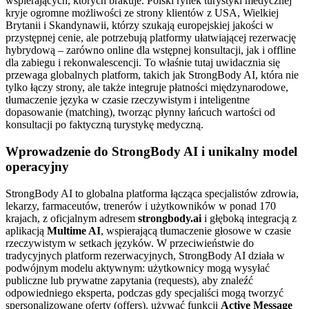
wspierających, których brakuje. Polski rynek turystyki medycznej
kryje ogromne możliwości ze strony klientów z USA, Wielkiej
Brytanii i Skandynawii, którzy szukają europejskiej jakości w
przystępnej cenie, ale potrzebują platformy ułatwiającej rezerwację
hybrydową – zarówno online dla wstępnej konsultacji, jak i offline
dla zabiegu i rekonwalescencji. To właśnie tutaj uwidacznia się
przewaga globalnych platform, takich jak StrongBody AI, która nie
tylko łączy strony, ale także integruje płatności międzynarodowe,
tłumaczenie języka w czasie rzeczywistym i inteligentne
dopasowanie (matching), tworząc płynny łańcuch wartości od
konsultacji po faktyczną turystykę medyczną.
Wprowadzenie do StrongBody AI i unikalny model
operacyjny
StrongBody AI to globalna platforma łącząca specjalistów zdrowia,
lekarzy, farmaceutów, trenerów i użytkowników w ponad 170
krajach, z oficjalnym adresem
strongbody.ai
i głęboką integracją z
aplikacją
Multime AI
, wspierającą tłumaczenie głosowe w czasie
rzeczywistym w setkach języków. W przeciwieństwie do
tradycyjnych platform rezerwacyjnych, StrongBody AI działa w
podwójnym modelu aktywnym: użytkownicy mogą wysyłać
publiczne lub prywatne zapytania (requests), aby znaleźć
odpowiedniego eksperta, podczas gdy specjaliści mogą tworzyć
spersonalizowane oferty (offers), używać funkcji
Active Message