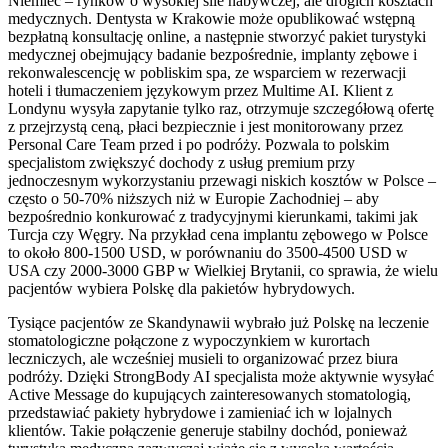
Niemiec – rynków o wysokiej sile nabywczej, ale drogich kosztach
medycznych. Dentysta w Krakowie może opublikować wstępną
bezpłatną konsultację online, a następnie stworzyć pakiet turystyki
medycznej obejmujący badanie bezpośrednie, implanty zębowe i
rekonwalescencję w pobliskim spa, ze wsparciem w rezerwacji
hoteli i tłumaczeniem językowym przez Multime AI. Klient z
Londynu wysyła zapytanie tylko raz, otrzymuje szczegółową ofertę
z przejrzystą ceną, płaci bezpiecznie i jest monitorowany przez
Personal Care Team przed i po podróży. Pozwala to polskim
specjalistom zwiększyć dochody z usług premium przy
jednoczesnym wykorzystaniu przewagi niskich kosztów w Polsce –
często o 50-70% niższych niż w Europie Zachodniej – aby
bezpośrednio konkurować z tradycyjnymi kierunkami, takimi jak
Turcja czy Węgry. Na przykład cena implantu zębowego w Polsce
to około 800-1500 USD, w porównaniu do 3500-4500 USD w
USA czy 2000-3000 GBP w Wielkiej Brytanii, co sprawia, że wielu
pacjentów wybiera Polskę dla pakietów hybrydowych.
Tysiące pacjentów ze Skandynawii wybrało już Polskę na leczenie
stomatologiczne połączone z wypoczynkiem w kurortach
leczniczych, ale wcześniej musieli to organizować przez biura
podróży. Dzięki StrongBody AI specjalista może aktywnie wysyłać
Active Message do kupujących zainteresowanych stomatologią,
przedstawiać pakiety hybrydowe i zamieniać ich w lojalnych
klientów. Takie połączenie generuje stabilny dochód, ponieważ