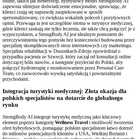
online, takich jak BetterHelp, hybrydowy model StrongBody AI
zapewnia silniejsze doświadczenie emocjonalne, sprawiając, że
klienci czują się naprawdę zaopiekowani w sposób
spersonalizowany, co zwiększa wskaźnik poleceń i pozytywnych
opinii. Przewaga ta jest szczególnie istotna w turystyce medycznej,
gdzie klienci szukają nie tylko leczenia, ale także chcą połączyć je z
wypoczynkiem, a StrongBody AI jest idealnym pomostem do
urzeczywistnienia tego pomysłu bez konieczności budowania przez
specjalistę skomplikowanych stron internetowych czy marketingu.
Specjalista rehabilitacji w Dusznikach-Zdroju opowiedział o
przypadku pacjenta ze Szwecji, który zaczął od konsultacji online
dotyczącej bólu stawów, a następnie przyleciał do Polski, aby
połączyć hydroterapię z monitorowaniem przez Personal Care
Team, co zaowocowało wysoką satysfakcją i powtarzalnymi
przychodami.
Integracja turystyki medycznej: Złota okazja dla
polskich specjalistów na dotarcie do globalnego
rynku
StrongBody AI integruje turystykę medyczną jako kluczowy
element poprzez kategorię
Wellness Travel
i możliwość tworzenia
ofert hybrydowych, pomagając polskim specjalistom łatwo dotrzeć
do milionów potencjalnych klientów z USA, Wielkiej Brytanii i