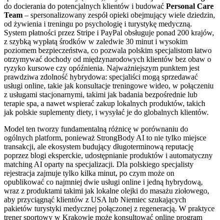
do docierania do potencjalnych klientów i budować
Personal Care
Team
– spersonalizowany zespół opieki obejmujący wiele dziedzin,
od żywienia i treningu po psychologię i turystykę medyczną.
System płatności przez Stripe i PayPal obsługuje ponad 200 krajów,
z szybką wypłatą środków w zaledwie 30 minut i wysokim
poziomem bezpieczeństwa, co pozwala polskim specjalistom łatwo
otrzymywać dochody od międzynarodowych klientów bez obaw o
ryzyko kursowe czy opóźnienia. Najważniejszym punktem jest
prawdziwa zdolność hybrydowa: specjaliści mogą sprzedawać
usługi online, takie jak konsultacje treningowe wideo, w połączeniu
z usługami stacjonarnymi, takimi jak badania bezpośrednie lub
terapie spa, a nawet wspierać zakup lokalnych produktów, takich
jak polskie suplementy diety, i wysyłać je do globalnych klientów.
Model ten tworzy fundamentalną różnicę w porównaniu do
ogólnych platform, ponieważ StrongBody AI to nie tylko miejsce
transakcji, ale ekosystem budujący długoterminową reputację
poprzez blogi eksperckie, udostępnianie produktów i automatyczny
matching AI oparty na specjalizacji. Dla polskiego specjalisty
rejestracja zajmuje tylko kilka minut, po czym może on
opublikować co najmniej dwie usługi online i jedną hybrydową,
wraz z produktami takimi jak lokalne olejki do masażu ziołowego,
aby przyciągnąć klientów z USA lub Niemiec szukających
pakietów turystyki medycznej połączonej z regeneracją. W praktyce
trener sportowy w Krakowie może konsultować online program