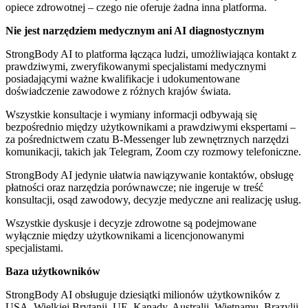
opiece zdrowotnej – czego nie oferuje żadna inna platforma.
Nie jest narzędziem medycznym ani AI diagnostycznym
StrongBody AI to platforma łącząca ludzi, umożliwiająca kontakt z
prawdziwymi, zweryfikowanymi specjalistami medycznymi
posiadającymi ważne kwalifikacje i udokumentowane
doświadczenie zawodowe z różnych krajów świata.
Wszystkie konsultacje i wymiany informacji odbywają się
bezpośrednio między użytkownikami a prawdziwymi ekspertami –
za pośrednictwem czatu B-Messenger lub zewnętrznych narzędzi
komunikacji, takich jak Telegram, Zoom czy rozmowy telefoniczne.
StrongBody AI jedynie ułatwia nawiązywanie kontaktów, obsługę
płatności oraz narzędzia porównawcze; nie ingeruje w treść
konsultacji, osąd zawodowy, decyzje medyczne ani realizację usług.
Wszystkie dyskusje i decyzje zdrowotne są podejmowane
wyłącznie między użytkownikami a licencjonowanymi
specjalistami.
Baza użytkowników
StrongBody AI obsługuje dziesiątki milionów użytkowników z
USA, Wielkiej Brytanii, UE, Kanady, Australii, Wietnamu, Brazylii,