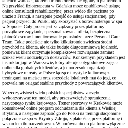
łańcuch wartości, któremu trudno dorównać ogólnym platformom.
Na przykład fizjoterapeuta w Gdańsku może opublikować usługę
online konsultacji rehabilitacyjnej przez wideo dla pacjenta po
urazie z Francji, a następnie przejść do usługi stacjonarnej, gdy
pacjent przyleci do Polski, aby skorzystać z borowinoterapii w spa
w Sopocie. Cały proces jest zarządzany przez platformę:
początkowe zapytanie, spersonalizowana oferta, bezpieczna
płatność escrow i monitorowanie po usłudze przez Personal Care
Team. Takie podejście nie tylko kilkukrotnie zwiększa średni
przychód na klienta, ale także buduje długoterminową lojalność,
ponieważ klient otrzymuje kompleksowe rozwiązanie zamiast
szukać wielu oddzielnych dostawców. Konkretnym przykładem jest
instruktor jogi w Warszawie, który oferuje cotygodniowe zajęcia
online dla globalnych klientów, a jednocześnie organizuje
hybrydowe retreaty w Polsce łączące turystykę kulturową z
treningami na miejscu oraz sprzedażą lokalnych mat do jogi, co
pozwala mu osiągać stabilne przychody z powracających klientów.
W rzeczywistości wielu polskich specjalistów zaczęło
wykorzystywać ten model, aby przezwyciężyć ograniczenia
nasyconego rynku krajowego. Trener sportowy w Krakowie może
konsultować online program odchudzania dla klienta z Wielkiej
Brytanii, a następnie zaprosić go do Polski na treningi stacjonarne
połączone ze spa w Krynicy-Zdroju, z płatnością przez platformę i
wsparciem tłumaczeniowym. W porównaniu do platform wyłącznie