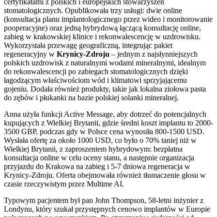
certyfikatami z polskich i europejskich stowarzyszeń
stomatologicznych. Opublikowała trzy usługi: dwie online
(konsultacja planu implantologicznego przez wideo i monitorowanie
pooperacyjne) oraz jedną hybrydową łączącą konsultację online,
zabieg w krakowskiej klinice i rekonwalescencję w uzdrowisku.
Wykorzystała przewagę geograficzną, integrując pakiet
regeneracyjny w
Krynicy-Zdroju
– jednym z najsłynniejszych
polskich uzdrowisk z naturalnymi wodami mineralnymi, idealnym
do rekonwalescencji po zabiegach stomatologicznych dzięki
łagodzącym właściwościom wód i klimatowi sprzyjającemu
gojeniu. Dodała również produkty, takie jak lokalna ziołowa pasta
do zębów i płukanki na bazie polskiej solanki mineralnej.
Anna użyła funkcji Active Message, aby dotrzeć do potencjalnych
kupujących z Wielkiej Brytanii, gdzie średni koszt implantu to 2000-
3500 GBP, podczas gdy w Polsce cena wynosiła 800-1500 USD.
Wysłała ofertę za około 1000 USD, co było o 70% taniej niż w
Wielkiej Brytanii, z zaproszeniem hybrydowym: bezpłatna
konsultacja online w celu oceny stanu, a następnie organizacja
przyjazdu do Krakowa na zabieg i 5-7 dniowa regeneracja w
Krynicy-Zdroju. Oferta obejmowała również tłumaczenie głosu w
czasie rzeczywistym przez Multime AI.
Typowym pacjentem był pan John Thompson, 58-letni inżynier z
Londynu, który szukał przystępnych cenowo implantów w Europie