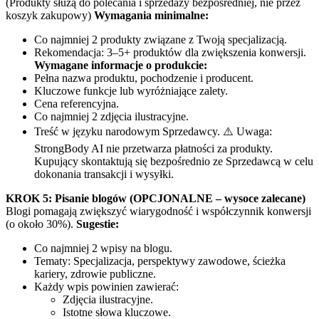
(Produkty służą do polecania i sprzedaży bezpośredniej, nie przez
koszyk zakupowy)
Wymagania minimalne:
Co najmniej 2 produkty związane z Twoją specjalizacją.
Rekomendacja: 3–5+ produktów dla zwiększenia konwersji.
Wymagane informacje o produkcie:
Pełna nazwa produktu, pochodzenie i producent.
Kluczowe funkcje lub wyróżniające zalety.
Cena referencyjna.
Co najmniej 2 zdjęcia ilustracyjne.
Treść w języku narodowym Sprzedawcy. ⚠️ Uwaga:
StrongBody AI nie przetwarza płatności za produkty.
Kupujący skontaktują się bezpośrednio ze Sprzedawcą w celu
dokonania transakcji i wysyłki.
KROK 5: Pisanie blogów (OPCJONALNE – wysoce zalecane)
Blogi pomagają zwiększyć wiarygodność i współczynnik konwersji
(o około 30%).
Sugestie:
Co najmniej 2 wpisy na blogu.
Tematy: Specjalizacja, perspektywy zawodowe, ścieżka
kariery, zdrowie publiczne.
Każdy wpis powinien zawierać:
Zdjęcia ilustracyjne.
Istotne słowa kluczowe.