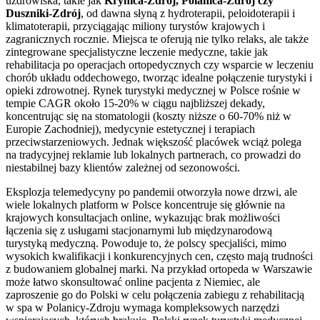
uzdrowiska, takie jak
Krynica-Zdrój, Polanica-Zdrój czy
Duszniki-Zdrój
, od dawna słyną z hydroterapii, peloidoterapii i
klimatoterapii, przyciągając miliony turystów krajowych i
zagranicznych rocznie. Miejsca te oferują nie tylko relaks, ale także
zintegrowane specjalistyczne leczenie medyczne, takie jak
rehabilitacja po operacjach ortopedycznych czy wsparcie w leczeniu
chorób układu oddechowego, tworząc idealne połączenie turystyki i
opieki zdrowotnej. Rynek turystyki medycznej w Polsce rośnie w
tempie CAGR około 15-20% w ciągu najbliższej dekady,
koncentrując się na stomatologii (koszty niższe o 60-70% niż w
Europie Zachodniej), medycynie estetycznej i terapiach
przeciwstarzeniowych. Jednak większość placówek wciąż polega
na tradycyjnej reklamie lub lokalnych partnerach, co prowadzi do
niestabilnej bazy klientów zależnej od sezonowości.
Eksplozja telemedycyny po pandemii otworzyła nowe drzwi, ale
wiele lokalnych platform w Polsce koncentruje się głównie na
krajowych konsultacjach online, wykazując brak możliwości
łączenia się z usługami stacjonarnymi lub międzynarodową
turystyką medyczną. Powoduje to, że polscy specjaliści, mimo
wysokich kwalifikacji i konkurencyjnych cen, często mają trudności
z budowaniem globalnej marki. Na przykład ortopeda w Warszawie
może łatwo skonsultować online pacjenta z Niemiec, ale
zaproszenie go do Polski w celu połączenia zabiegu z rehabilitacją
w spa w Polanicy-Zdroju wymaga kompleksowych narzędzi