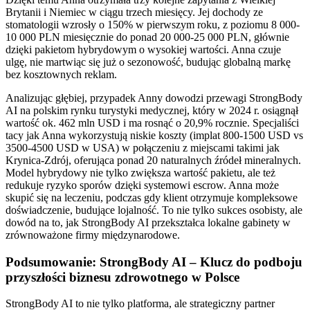
Brytanii i Niemiec w ciągu trzech miesięcy. Jej dochody ze
stomatologii wzrosły o 150% w pierwszym roku, z poziomu 8 000-
10 000 PLN miesięcznie do ponad 20 000-25 000 PLN, głównie
dzięki pakietom hybrydowym o wysokiej wartości. Anna czuje
ulgę, nie martwiąc się już o sezonowość, budując globalną markę
bez kosztownych reklam.
Analizując głębiej, przypadek Anny dowodzi przewagi StrongBody
AI na polskim rynku turystyki medycznej, który w 2024 r. osiągnął
wartość ok. 462 mln USD i ma rosnąć o 20,9% rocznie. Specjaliści
tacy jak Anna wykorzystują niskie koszty (implat 800-1500 USD vs
3500-4500 USD w USA) w połączeniu z miejscami takimi jak
Krynica-Zdrój, oferująca ponad 20 naturalnych źródeł mineralnych.
Model hybrydowy nie tylko zwiększa wartość pakietu, ale też
redukuje ryzyko sporów dzięki systemowi escrow. Anna może
skupić się na leczeniu, podczas gdy klient otrzymuje kompleksowe
doświadczenie, budujące lojalność. To nie tylko sukces osobisty, ale
dowód na to, jak StrongBody AI przekształca lokalne gabinety w
zrównoważone firmy międzynarodowe.
Podsumowanie: StrongBody AI – Klucz do podboju
przyszłości biznesu zdrowotnego w Polsce
StrongBody AI to nie tylko platforma, ale strategiczny partner