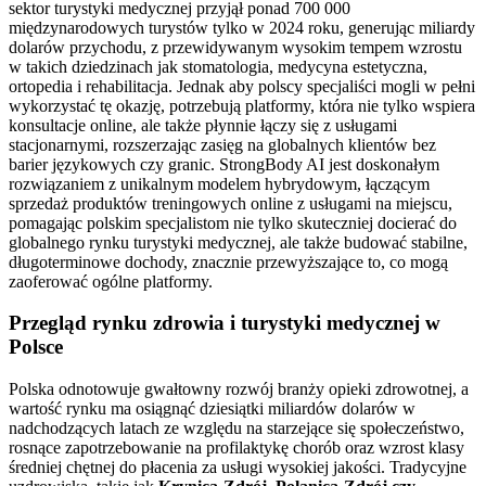
sektor turystyki medycznej przyjął ponad 700 000
międzynarodowych turystów tylko w 2024 roku, generując miliardy
dolarów przychodu, z przewidywanym wysokim tempem wzrostu
w takich dziedzinach jak stomatologia, medycyna estetyczna,
ortopedia i rehabilitacja. Jednak aby polscy specjaliści mogli w pełni
wykorzystać tę okazję, potrzebują platformy, która nie tylko wspiera
konsultacje online, ale także płynnie łączy się z usługami
stacjonarnymi, rozszerzając zasięg na globalnych klientów bez
barier językowych czy granic. StrongBody AI jest doskonałym
rozwiązaniem z unikalnym modelem hybrydowym, łączącym
sprzedaż produktów treningowych online z usługami na miejscu,
pomagając polskim specjalistom nie tylko skuteczniej docierać do
globalnego rynku turystyki medycznej, ale także budować stabilne,
długoterminowe dochody, znacznie przewyższające to, co mogą
zaoferować ogólne platformy.
Przegląd rynku zdrowia i turystyki medycznej w
Polsce
Polska odnotowuje gwałtowny rozwój branży opieki zdrowotnej, a
wartość rynku ma osiągnąć dziesiątki miliardów dolarów w
nadchodzących latach ze względu na starzejące się społeczeństwo,
rosnące zapotrzebowanie na profilaktykę chorób oraz wzrost klasy
średniej chętnej do płacenia za usługi wysokiej jakości. Tradycyjne