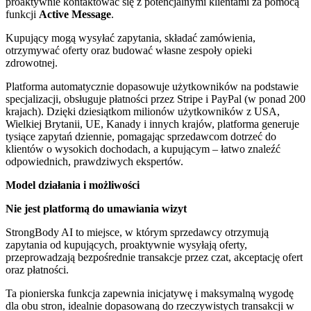
proaktywnie kontaktować się z potencjalnymi klientami za pomocą
funkcji
Active Message
.
Kupujący mogą wysyłać zapytania, składać zamówienia,
otrzymywać oferty oraz budować własne zespoły opieki
zdrowotnej.
Platforma automatycznie dopasowuje użytkowników na podstawie
specjalizacji, obsługuje płatności przez Stripe i PayPal (w ponad 200
krajach). Dzięki dziesiątkom milionów użytkowników z USA,
Wielkiej Brytanii, UE, Kanady i innych krajów, platforma generuje
tysiące zapytań dziennie, pomagając sprzedawcom dotrzeć do
klientów o wysokich dochodach, a kupującym – łatwo znaleźć
odpowiednich, prawdziwych ekspertów.
Model działania i możliwości
Nie jest platformą do umawiania wizyt
StrongBody AI to miejsce, w którym sprzedawcy otrzymują
zapytania od kupujących, proaktywnie wysyłają oferty,
przeprowadzają bezpośrednie transakcje przez czat, akceptację ofert
oraz płatności.
Ta pionierska funkcja zapewnia inicjatywę i maksymalną wygodę
dla obu stron, idealnie dopasowaną do rzeczywistych transakcji w