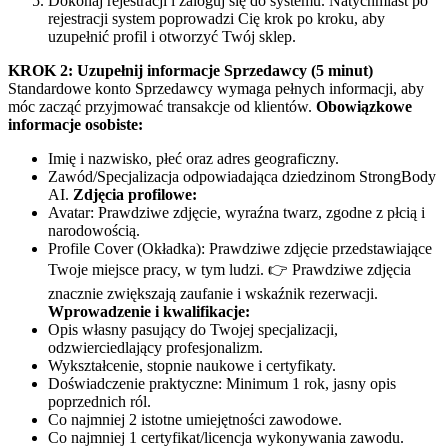
Dokonaj rejestracji i zaloguj się do systemu. Natychmiast po
rejestracji system poprowadzi Cię krok po kroku, aby
uzupełnić profil i otworzyć Twój sklep.
KROK 2: Uzupełnij informacje Sprzedawcy (5 minut)
Standardowe konto Sprzedawcy wymaga pełnych informacji, aby
móc zacząć przyjmować transakcje od klientów.
Obowiązkowe
informacje osobiste:
Imię i nazwisko, płeć oraz adres geograficzny.
Zawód/Specjalizacja odpowiadająca dziedzinom StrongBody
AI.
Zdjęcia profilowe:
Avatar: Prawdziwe zdjęcie, wyraźna twarz, zgodne z płcią i
narodowością.
Profile Cover (Okładka): Prawdziwe zdjęcie przedstawiające
Twoje miejsce pracy, w tym ludzi. 👉 Prawdziwe zdjęcia
znacznie zwiększają zaufanie i wskaźnik rezerwacji.
Wprowadzenie i kwalifikacje:
Opis własny pasujący do Twojej specjalizacji,
odzwierciedlający profesjonalizm.
Wykształcenie, stopnie naukowe i certyfikaty.
Doświadczenie praktyczne: Minimum 1 rok, jasny opis
poprzednich ról.
Co najmniej 2 istotne umiejętności zawodowe.
Co najmniej 1 certyfikat/licencja wykonywania zawodu.