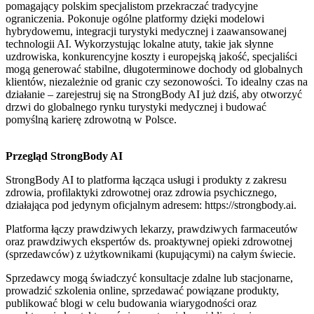
pomagający polskim specjalistom przekraczać tradycyjne
ograniczenia. Pokonuje ogólne platformy dzięki modelowi
hybrydowemu, integracji turystyki medycznej i zaawansowanej
technologii AI. Wykorzystując lokalne atuty, takie jak słynne
uzdrowiska, konkurencyjne koszty i europejską jakość, specjaliści
mogą generować stabilne, długoterminowe dochody od globalnych
klientów, niezależnie od granic czy sezonowości. To idealny czas na
działanie – zarejestruj się na StrongBody AI już dziś, aby otworzyć
drzwi do globalnego rynku turystyki medycznej i budować
pomyślną karierę zdrowotną w Polsce.
Przegląd StrongBody AI
StrongBody AI to platforma łącząca usługi i produkty z zakresu
zdrowia, profilaktyki zdrowotnej oraz zdrowia psychicznego,
działająca pod jedynym oficjalnym adresem: https://strongbody.ai.
Platforma łączy prawdziwych lekarzy, prawdziwych farmaceutów
oraz prawdziwych ekspertów ds. proaktywnej opieki zdrowotnej
(sprzedawców) z użytkownikami (kupującymi) na całym świecie.
Sprzedawcy mogą świadczyć konsultacje zdalne lub stacjonarne,
prowadzić szkolenia online, sprzedawać powiązane produkty,
publikować blogi w celu budowania wiarygodności oraz