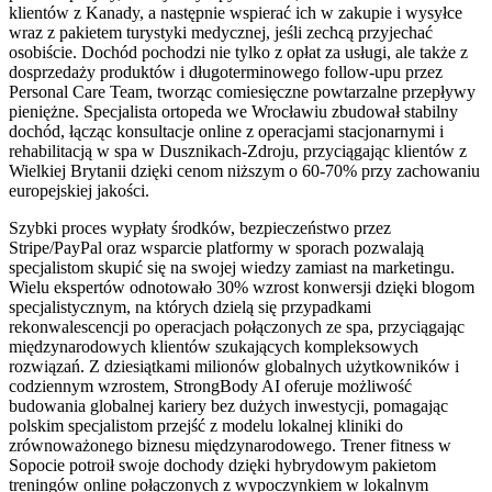
klientów z Kanady, a następnie wspierać ich w zakupie i wysyłce
wraz z pakietem turystyki medycznej, jeśli zechcą przyjechać
osobiście. Dochód pochodzi nie tylko z opłat za usługi, ale także z
dosprzedaży produktów i długoterminowego follow-upu przez
Personal Care Team, tworząc comiesięczne powtarzalne przepływy
pieniężne. Specjalista ortopeda we Wrocławiu zbudował stabilny
dochód, łącząc konsultacje online z operacjami stacjonarnymi i
rehabilitacją w spa w Dusznikach-Zdroju, przyciągając klientów z
Wielkiej Brytanii dzięki cenom niższym o 60-70% przy zachowaniu
europejskiej jakości.
Szybki proces wypłaty środków, bezpieczeństwo przez
Stripe/PayPal oraz wsparcie platformy w sporach pozwalają
specjalistom skupić się na swojej wiedzy zamiast na marketingu.
Wielu ekspertów odnotowało 30% wzrost konwersji dzięki blogom
specjalistycznym, na których dzielą się przypadkami
rekonwalescencji po operacjach połączonych ze spa, przyciągając
międzynarodowych klientów szukających kompleksowych
rozwiązań. Z dziesiątkami milionów globalnych użytkowników i
codziennym wzrostem, StrongBody AI oferuje możliwość
budowania globalnej kariery bez dużych inwestycji, pomagając
polskim specjalistom przejść z modelu lokalnej kliniki do
zrównoważonego biznesu międzynarodowego. Trener fitness w
Sopocie potroił swoje dochody dzięki hybrydowym pakietom
treningów online połączonych z wypoczynkiem w lokalnym