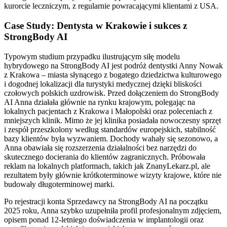
kurorcie leczniczym, z regularnie powracającymi klientami z USA.
Case Study: Dentysta w Krakowie i sukces z
StrongBody AI
Typowym studium przypadku ilustrującym siłę modelu
hybrydowego na StrongBody AI jest podróż dentystki Anny Nowak
z Krakowa – miasta słynącego z bogatego dziedzictwa kulturowego
i dogodnej lokalizacji dla turystyki medycznej dzięki bliskości
czołowych polskich uzdrowisk. Przed dołączeniem do StrongBody
AI Anna działała głównie na rynku krajowym, polegając na
lokalnych pacjentach z Krakowa i Małopolski oraz poleceniach z
mniejszych klinik. Mimo że jej klinika posiadała nowoczesny sprzęt
i zespół przeszkolony według standardów europejskich, stabilność
bazy klientów była wyzwaniem. Dochody wahały się sezonowo, a
Anna obawiała się rozszerzenia działalności bez narzędzi do
skutecznego docierania do klientów zagranicznych. Próbowała
reklam na lokalnych platformach, takich jak ZnanyLekarz.pl, ale
rezultatem były głównie krótkoterminowe wizyty krajowe, które nie
budowały długoterminowej marki.
Po rejestracji konta Sprzedawcy na StrongBody AI na początku
2025 roku, Anna szybko uzupełniła profil profesjonalnym zdjęciem,
opisem ponad 12-letniego doświadczenia w implantologii oraz