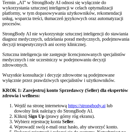
Termin „AI” w StrongBody AI odnosi się wyłącznie do
wykorzystania sztucznej inteligencji w celach optymalizacji
platformy, w tym dopasowywania użytkowników, rekomendacji
usług, wsparcia treści, tłumaczeń językowych oraz automatyzacji
procesów.
StrongBody AI nie wykorzystuje sztucznej inteligencji do stawiania
diagnoz medycznych, udzielania porad medycznych, podejmowania
decyzji terapeutycznych ani oceny klinicznej.
Sztuczna inteligencja nie zastępuje licencjonowanych specjalistów
medycznych i nie uczestniczy w podejmowaniu decyzji
zdrowotnych.
Wszystkie konsultacje i decyzje zdrowotne są podejmowane
wyłącznie przez prawdziwych specjalistów i użytkowników.
KROK 1: Zarejestruj konto Sprzedawcy (Seller) dla ekspertów
zdrowia i wellness:
Wejdź na stronę internetową
https://strongbody.ai
lub
dowolny link należący do StrongBody AI.
Kliknij
Sign Up
(prawy górny róg ekranu).
Wybierz rejestrację konta
Seller
.
Wprowadź swój e-mail oraz hasło, aby utworzyć konto.