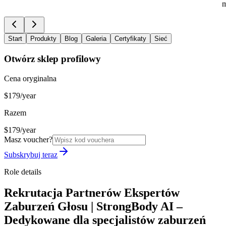
m
Start
Produkty
Blog
Galeria
Certyfikaty
Sieć
Otwórz sklep profilowy
Cena oryginalna
$179/year
Razem
$179/year
Masz voucher?
Subskrybuj teraz
Role details
Rekrutacja Partnerów Ekspertów
Zaburzeń Głosu | StrongBody AI –
Dedykowane dla specjalistów zaburzeń