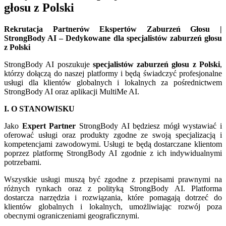
głosu z Polski
Rekrutacja Partnerów Ekspertów Zaburzeń Głosu |
StrongBody AI – Dedykowane dla specjalistów zaburzeń głosu
z Polski
StrongBody AI poszukuje
specjalistów zaburzeń głosu z Polski
,
którzy dołączą do naszej platformy i będą świadczyć profesjonalne
usługi dla klientów globalnych i lokalnych za pośrednictwem
StrongBody AI oraz aplikacji MultiMe AI.
I. O STANOWISKU
Jako
Expert Partner
StrongBody AI będziesz mógł wystawiać i
oferować usługi oraz produkty zgodne ze swoją specjalizacją i
kompetencjami zawodowymi. Usługi te będą dostarczane klientom
poprzez platformę StrongBody AI zgodnie z ich indywidualnymi
potrzebami.
Wszystkie usługi muszą być zgodne z przepisami prawnymi na
różnych rynkach oraz z polityką StrongBody AI. Platforma
dostarcza narzędzia i rozwiązania, które pomagają dotrzeć do
klientów globalnych i lokalnych, umożliwiając rozwój poza
obecnymi ograniczeniami geograficznymi.