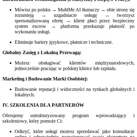
Mówisz po polsku → MultiMe AI tłumaczy → obie strony się
rozumieją → uzgadniacie usługę → tworzysz
spersonalizowaną ofertę → klient płaci przez bezpieczny
system escrow → platforma przekazuje płatność po
wykonaniu usługi.
Eliminuje bariery językowe, płatnicze i techniczne.
Globalny Zasięg z Lokalną Przewagą:
Możesz obsługiwać klientów międzynarodowych,
jednocześnie pracując w polskiej klinice lub szpitalu.
Marketing i Budowanie Marki Osobistej:
Budowanie reputacji i widoczności na rynkach globalnych i
lokalnych.
IV. SZKOLENIA DLA PARTNERÓW
Oferujemy ustrukturyzowany program wprowadzający i
szkoleniowy, który pomoże Ci:
Odkryć, które usługi możesz sprzedawać jako konsultacje
online i odpowiednio pozycjonować swoją ekspertyzę na