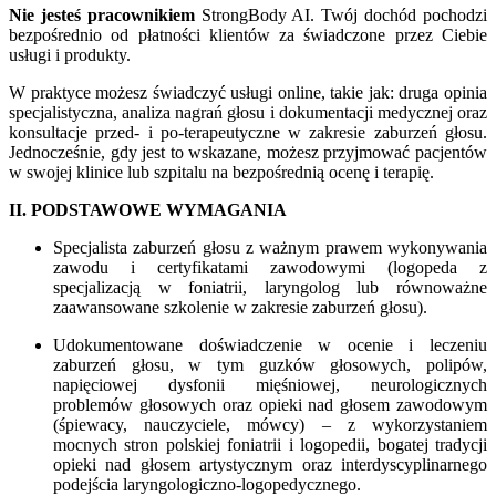
Nie jesteś pracownikiem
StrongBody AI. Twój dochód pochodzi
bezpośrednio od płatności klientów za świadczone przez Ciebie
usługi i produkty.
W praktyce możesz świadczyć usługi online, takie jak: druga opinia
specjalistyczna, analiza nagrań głosu i dokumentacji medycznej oraz
konsultacje przed- i po-terapeutyczne w zakresie zaburzeń głosu.
Jednocześnie, gdy jest to wskazane, możesz przyjmować pacjentów
w swojej klinice lub szpitalu na bezpośrednią ocenę i terapię.
II. PODSTAWOWE WYMAGANIA
Specjalista zaburzeń głosu z ważnym prawem wykonywania
zawodu i certyfikatami zawodowymi (logopeda z
specjalizacją w foniatrii, laryngolog lub równoważne
zaawansowane szkolenie w zakresie zaburzeń głosu).
Udokumentowane doświadczenie w ocenie i leczeniu
zaburzeń głosu, w tym guzków głosowych, polipów,
napięciowej dysfonii mięśniowej, neurologicznych
problemów głosowych oraz opieki nad głosem zawodowym
(śpiewacy, nauczyciele, mówcy) – z wykorzystaniem
mocnych stron polskiej foniatrii i logopedii, bogatej tradycji
opieki nad głosem artystycznym oraz interdyscyplinarnego
podejścia laryngologiczno-logopedycznego.