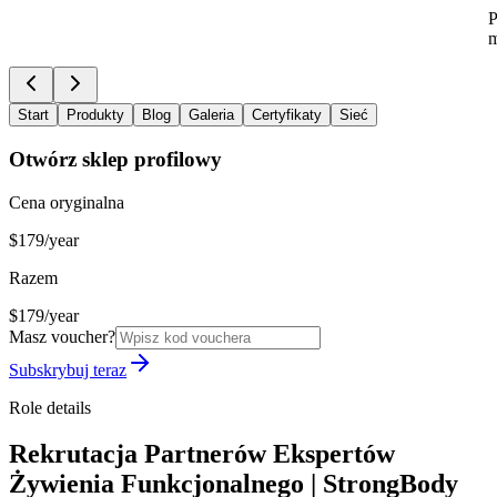
P
m
Start
Produkty
Blog
Galeria
Certyfikaty
Sieć
Otwórz sklep profilowy
Cena oryginalna
$179/year
Razem
$179/year
Masz voucher?
Subskrybuj teraz
Role details
Rekrutacja Partnerów Ekspertów
Żywienia Funkcjonalnego | StrongBody