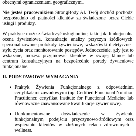
obecnymi ograniczeniami geograficznymi.
Nie jesteś pracownikiem
StrongBody AI. Twój dochód pochodzi
bezpośrednio od płatności klientów za świadczone przez Ciebie
usługi i produkty.
W praktyce możesz świadczyć usługi online, takie jak: funkcjonalna
ocena żywieniowa, konsultacje analizy przyczyn źródłowych,
spersonalizowane protokoły żywieniowe, wskazówki dietetyczne i
stylu życia oraz monitorowanie postępów. Jednocześnie, gdy jest to
wskazane, możesz przyjmować klientów w swojej klinice lub
centrum konsultacyjnym na bezpośrednie porady żywieniowe
funkcjonalne.
II. PODSTAWOWE WYMAGANIA
Praktyk Żywienia Funkcjonalnego z odpowiednimi
certyfikatami zawodowymi (np. Certified Functional Nutrition
Practitioner, certyfikat Institute for Functional Medicine lub
równoważne zaawansowane kwalifikacje żywieniowe).
Udokumentowane doświadczenie w żywieniu
funkcjonalnym, podejściu przyczynowo-źródłowym oraz
wspieraniu klientów w złożonych celach zdrowotnych i
wellness.