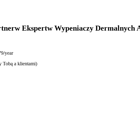
rtnerw Ekspertw Wypeniaczy Dermalnych A
9/year
y Tobą a klientami)