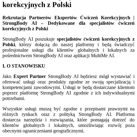
korekcyjnych z Polski
Rekrutacja Partnerów Ekspertów Ćwiczeń Korekcyjnych |
StrongBody AI – Dedykowane dla specjalistów ćwiczeń
korekcyjnych z Polski
StrongBody AI poszukuje
specjalistów ćwiczeń korekcyjnych z
Polski
, którzy dołączą do naszej platformy i będą świadczyć
profesjonalne usługi dla klientów globalnych i lokalnych za
pośrednictwem StrongBody AI oraz aplikacji MultiMe AI.
I. O STANOWISKU
Jako
Expert Partner
StrongBody AI będziesz mógł wystawiać i
oferować usługi oraz produkty zgodne ze swoją specjalizacją i
kompetencjami zawodowymi. Usługi te będą dostarczane klientom
poprzez platformę StrongBody AI zgodnie z ich indywidualnymi
potrzebami.
Wszystkie usługi muszą być zgodne z przepisami prawnymi na
różnych rynkach oraz z polityką StrongBody AI. Platforma
dostarcza narzędzia i rozwiązania, które pomagają dotrzeć do
klientów globalnych i lokalnych, umożliwiając rozwój poza
obecnymi ograniczeniami geograficznymi.