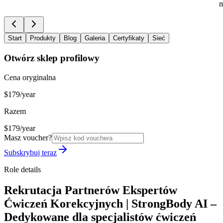
m
Start
Produkty
Blog
Galeria
Certyfikaty
Sieć
Otwórz sklep profilowy
Cena oryginalna
$179/year
Razem
$179/year
Masz voucher?
Subskrybuj teraz
Role details
Rekrutacja Partnerów Ekspertów
Ćwiczeń Korekcyjnych | StrongBody AI –
Dedykowane dla specjalistów ćwiczeń