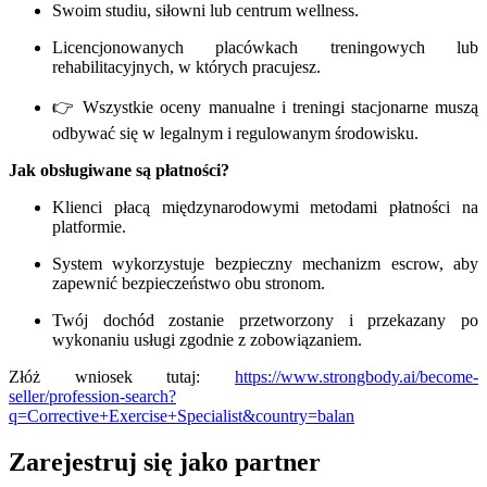
Swoim studiu, siłowni lub centrum wellness.
Licencjonowanych placówkach treningowych lub
rehabilitacyjnych, w których pracujesz.
👉 Wszystkie oceny manualne i treningi stacjonarne muszą
odbywać się w legalnym i regulowanym środowisku.
Jak obsługiwane są płatności?
Klienci płacą międzynarodowymi metodami płatności na
platformie.
System wykorzystuje bezpieczny mechanizm escrow, aby
zapewnić bezpieczeństwo obu stronom.
Twój dochód zostanie przetworzony i przekazany po
wykonaniu usługi zgodnie z zobowiązaniem.
Złóż wniosek tutaj:
https://www.strongbody.ai/become-
seller/profession-search?
q=Corrective+Exercise+Specialist&country=balan
Zarejestruj się jako partner