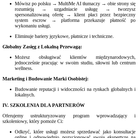
Mówisz po polsku → MultiMe AI tłumaczy → obie strony się
rozumieją → uzgadniacie usługę → tworzysz
spersonalizowaną ofertę → klient płaci przez bezpieczny
system escrow → platforma przekazuje płatność po
wykonaniu usługi.
Eliminuje bariery językowe, płatnicze i techniczne.
Globalny Zasięg z Lokalną Przewagą:
Możesz obsługiwać klientów międzynarodowych,
jednocześnie pracując w swoim studiu, siłowni lub centrum
wellness.
Marketing i Budowanie Marki Osobistej:
Budowanie reputacji i widoczności na rynkach globalnych i
lokalnych.
IV. SZKOLENIA DLA PARTNERÓW
Oferujemy ustrukturyzowany program wprowadzający i
szkoleniowy, który pomoże Ci:
Odkryć, które usługi możesz sprzedawać jako konsultacje
online i odpowiednio pozycjonować swoją ekspertyzę na