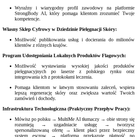
Wyraźny i wiarygodny profil zawodowy na platformie
StrongBody AI, który pomaga klientom zrozumieć Twoje
kompetencje.
Własny Sklep Cyfrowy w Dziedzinie Pielęgnacji Skóry:
Możliwość publikowania usług i docierania do milionów
klientów z różnych krajów.
Program Udostępniania Lokalnych Produktów Flagowych:
Możliwość wystawiania wysokiej jakości produktów
pielęgnacyjnych po laserze z polskiego rynku oraz
integrowania ich z protokołami leczenia.
Pomaga klientom w łatwym stosowaniu zaleceń, wspiera
lepszą regenerację skóry oraz zwiększa wartość Twoich
zamówień i dochody.
Infrastruktura Technologiczna (Praktyczny Przepływ Pracy):
Mówisz po polsku → MultiMe AI tłumaczy → obie strony się
rozumieją → uzgadniacie usługę → tworzysz
spersonalizowaną ofertę → klient płaci przez bezpieczny
system escrow → platforma przekazuje płatność po