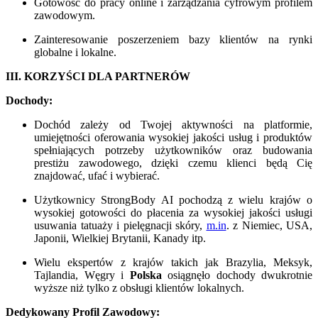
Gotowość do pracy online i zarządzania cyfrowym profilem
zawodowym.
Zainteresowanie poszerzeniem bazy klientów na rynki
globalne i lokalne.
III. KORZYŚCI DLA PARTNERÓW
Dochody:
Dochód zależy od Twojej aktywności na platformie,
umiejętności oferowania wysokiej jakości usług i produktów
spełniających potrzeby użytkowników oraz budowania
prestiżu zawodowego, dzięki czemu klienci będą Cię
znajdować, ufać i wybierać.
Użytkownicy StrongBody AI pochodzą z wielu krajów o
wysokiej gotowości do płacenia za wysokiej jakości usługi
usuwania tatuaży i pielęgnacji skóry,
m.in
. z Niemiec, USA,
Japonii, Wielkiej Brytanii, Kanady itp.
Wielu ekspertów z krajów takich jak Brazylia, Meksyk,
Tajlandia, Węgry i
Polska
osiągnęło dochody dwukrotnie
wyższe niż tylko z obsługi klientów lokalnych.
Dedykowany Profil Zawodowy: