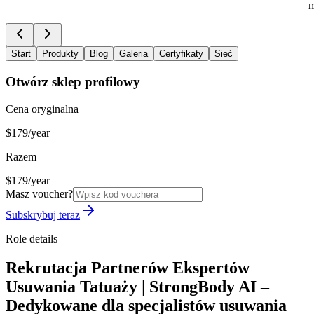
m
Start
Produkty
Blog
Galeria
Certyfikaty
Sieć
Otwórz sklep profilowy
Cena oryginalna
$179/year
Razem
$179/year
Masz voucher?
Subskrybuj teraz
Role details
Rekrutacja Partnerów Ekspertów
Usuwania Tatuaży | StrongBody AI –
Dedykowane dla specjalistów usuwania