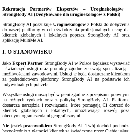
Rekrutacja Partnerów Ekspertów – Uroginekologów |
StrongBody AI (Dedykowane dla uroginekologów z Polski)
StrongBody AI poszukuje
Uroginekologów
z Polski do dołączenia
do naszej platformy w celu świadczenia profesjonalnych usług dla
klientek globalnych i lokalnych poprzez StrongBody AI oraz
aplikację MultiMe AI.
I. O STANOWISKU
Jako
Expert Partner
StrongBody AI w Polsce będziesz wystawiać
i świadczyć usługi oraz produkty zgodne ze swoją specjalizacją i
możliwościami zawodowymi. Usługi te będą dostarczane klientkom
za pośrednictwem platformy StrongBody AI na podstawie ich
indywidualnych potrzeb.
Wszystkie usługi muszą być w pełni zgodne z przepisami prawnymi
na różnych rynkach oraz z polityką StrongBody AI. Platforma
dostarcza narzędzia i rozwiązania, które pomagają Ci dotrzeć do
klientek globalnych i lokalnych, umożliwiając rozwój poza
obecnymi ograniczeniami geograficznymi.
Nie jesteś pracownikiem
StrongBody AI. Twój dochód pochodzi
bezpośrednio z płatności klientek za świadczone przez Ciebie usługi