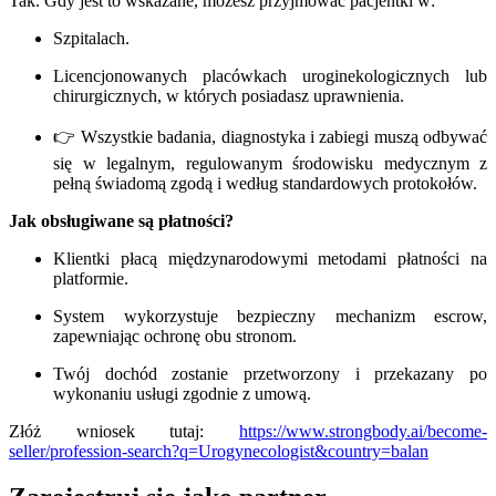
Tak. Gdy jest to wskazane, możesz przyjmować pacjentki w:
Szpitalach.
Licencjonowanych placówkach uroginekologicznych lub
chirurgicznych, w których posiadasz uprawnienia.
👉 Wszystkie badania, diagnostyka i zabiegi muszą odbywać
się w legalnym, regulowanym środowisku medycznym z
pełną świadomą zgodą i według standardowych protokołów.
Jak obsługiwane są płatności?
Klientki płacą międzynarodowymi metodami płatności na
platformie.
System wykorzystuje bezpieczny mechanizm escrow,
zapewniając ochronę obu stronom.
Twój dochód zostanie przetworzony i przekazany po
wykonaniu usługi zgodnie z umową.
Złóż wniosek tutaj:
https://www.strongbody.ai/become-
seller/profession-search?q=Urogynecologist&country=balan