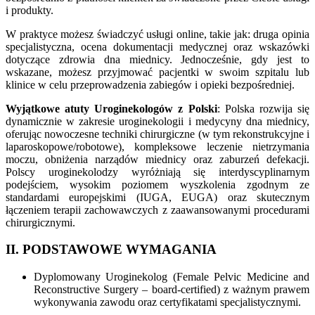
i produkty.
W praktyce możesz świadczyć usługi online, takie jak: druga opinia
specjalistyczna, ocena dokumentacji medycznej oraz wskazówki
dotyczące zdrowia dna miednicy. Jednocześnie, gdy jest to
wskazane, możesz przyjmować pacjentki w swoim szpitalu lub
klinice w celu przeprowadzenia zabiegów i opieki bezpośredniej.
Wyjątkowe atuty Uroginekologów z Polski
: Polska rozwija się
dynamicznie w zakresie uroginekologii i medycyny dna miednicy,
oferując nowoczesne techniki chirurgiczne (w tym rekonstrukcyjne i
laparoskopowe/robotowe), kompleksowe leczenie nietrzymania
moczu, obniżenia narządów miednicy oraz zaburzeń defekacji.
Polscy uroginekolodzy wyróżniają się interdyscyplinarnym
podejściem, wysokim poziomem wyszkolenia zgodnym ze
standardami europejskimi (IUGA, EUGA) oraz skutecznym
łączeniem terapii zachowawczych z zaawansowanymi procedurami
chirurgicznymi.
II. PODSTAWOWE WYMAGANIA
Dyplomowany Uroginekolog (Female Pelvic Medicine and
Reconstructive Surgery – board-certified) z ważnym prawem
wykonywania zawodu oraz certyfikatami specjalistycznymi.