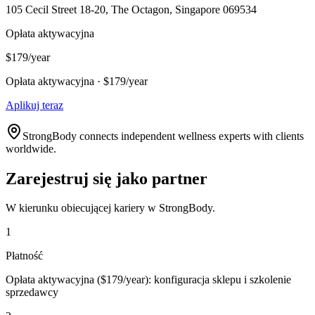
105 Cecil Street 18-20, The Octagon, Singapore 069534
Opłata aktywacyjna
$179/year
Opłata aktywacyjna · $179/year
Aplikuj teraz
StrongBody connects independent wellness experts with clients
worldwide.
Zarejestruj się jako partner
W kierunku obiecującej kariery w StrongBody.
1
Płatność
Opłata aktywacyjna ($179/year): konfiguracja sklepu i szkolenie
sprzedawcy