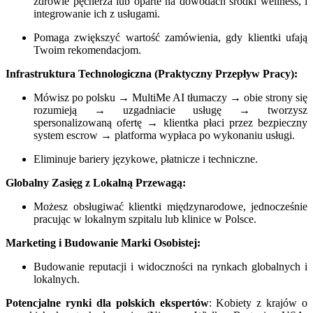
zdrowie pęcherza lub oparte na dowodach środki wellness, i
integrowanie ich z usługami.
Pomaga zwiększyć wartość zamówienia, gdy klientki ufają
Twoim rekomendacjom.
Infrastruktura Technologiczna (Praktyczny Przepływ Pracy):
Mówisz po polsku → MultiMe AI tłumaczy → obie strony się
rozumieją → uzgadniacie usługę → tworzysz
spersonalizowaną ofertę → klientka płaci przez bezpieczny
system escrow → platforma wypłaca po wykonaniu usługi.
Eliminuje bariery językowe, płatnicze i techniczne.
Globalny Zasięg z Lokalną Przewagą:
Możesz obsługiwać klientki międzynarodowe, jednocześnie
pracując w lokalnym szpitalu lub klinice w Polsce.
Marketing i Budowanie Marki Osobistej:
Budowanie reputacji i widoczności na rynkach globalnych i
lokalnych.
Potencjalne rynki dla polskich ekspertów
: Kobiety z krajów o