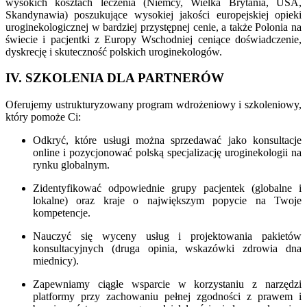
wysokich kosztach leczenia (Niemcy, Wielka Brytania, USA,
Skandynawia) poszukujące wysokiej jakości europejskiej opieki
uroginekologicznej w bardziej przystępnej cenie, a także Polonia na
świecie i pacjentki z Europy Wschodniej ceniące doświadczenie,
dyskrecję i skuteczność polskich uroginekologów.
IV. SZKOLENIA DLA PARTNERÓW
Oferujemy ustrukturyzowany program wdrożeniowy i szkoleniowy,
który pomoże Ci:
Odkryć, które usługi można sprzedawać jako konsultacje
online i pozycjonować polską specjalizację uroginekologii na
rynku globalnym.
Zidentyfikować odpowiednie grupy pacjentek (globalne i
lokalne) oraz kraje o największym popycie na Twoje
kompetencje.
Nauczyć się wyceny usług i projektowania pakietów
konsultacyjnych (druga opinia, wskazówki zdrowia dna
miednicy).
Zapewniamy ciągłe wsparcie w korzystaniu z narzędzi
platformy przy zachowaniu pełnej zgodności z prawem i