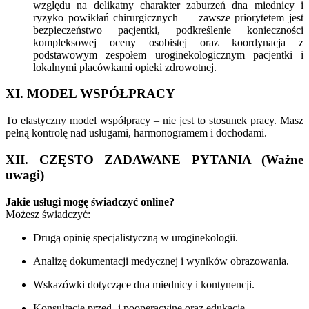
względu na delikatny charakter zaburzeń dna miednicy i
ryzyko powikłań chirurgicznych — zawsze priorytetem jest
bezpieczeństwo pacjentki, podkreślenie konieczności
kompleksowej oceny osobistej oraz koordynacja z
podstawowym zespołem uroginekologicznym pacjentki i
lokalnymi placówkami opieki zdrowotnej.
XI. MODEL WSPÓŁPRACY
To elastyczny model współpracy – nie jest to stosunek pracy. Masz
pełną kontrolę nad usługami, harmonogramem i dochodami.
XII. CZĘSTO ZADAWANE PYTANIA (Ważne
uwagi)
Jakie usługi mogę świadczyć online?
Możesz świadczyć:
Drugą opinię specjalistyczną w uroginekologii.
Analizę dokumentacji medycznej i wyników obrazowania.
Wskazówki dotyczące dna miednicy i kontynencji.
Konsultacje przed- i pooperacyjne oraz edukację.