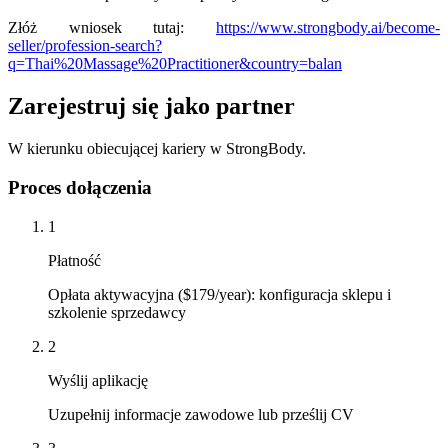
Złóż wniosek tutaj:
https://www.strongbody.ai/become-
seller/profession-search?
q=Thai%20Massage%20Practitioner&country=balan
Zarejestruj się jako partner
W kierunku obiecującej kariery w StrongBody.
Proces dołączenia
1
Płatność
Opłata aktywacyjna ($179/year): konfiguracja sklepu i
szkolenie sprzedawcy
2
Wyślij aplikację
Uzupełnij informacje zawodowe lub prześlij CV