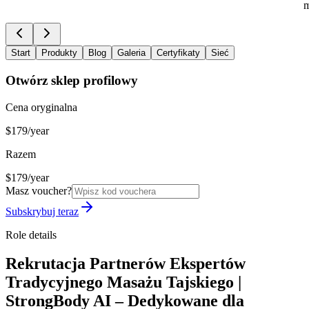
m
Start
Produkty
Blog
Galeria
Certyfikaty
Sieć
Otwórz sklep profilowy
Cena oryginalna
$179/year
Razem
$179/year
Masz voucher?
Subskrybuj teraz
Role details
Rekrutacja Partnerów Ekspertów
Tradycyjnego Masażu Tajskiego |
StrongBody AI – Dedykowane dla