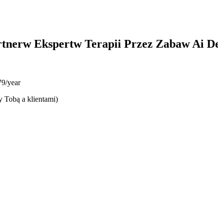
rtnerw Ekspertw Terapii Przez Zabaw Ai 
9/year
y Tobą a klientami)