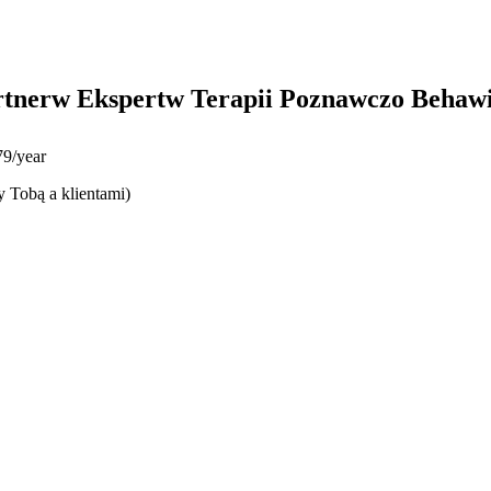
rtnerw Ekspertw Terapii Poznawczo Behawi
9/year
y Tobą a klientami)