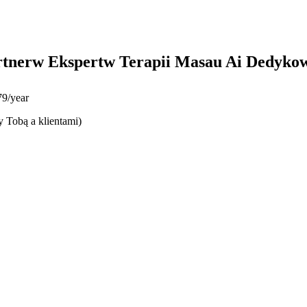
rtnerw Ekspertw Terapii Masau Ai Dedykow
9/year
y Tobą a klientami)