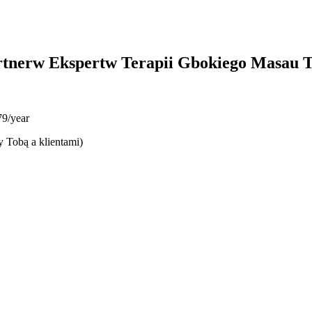
rtnerw Ekspertw Terapii Gbokiego Masau
9/year
y Tobą a klientami)