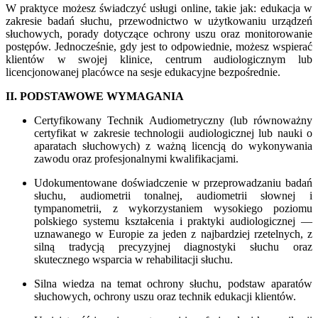
W praktyce możesz świadczyć usługi online, takie jak: edukacja w
zakresie badań słuchu, przewodnictwo w użytkowaniu urządzeń
słuchowych, porady dotyczące ochrony uszu oraz monitorowanie
postępów. Jednocześnie, gdy jest to odpowiednie, możesz wspierać
klientów w swojej klinice, centrum audiologicznym lub
licencjonowanej placówce na sesje edukacyjne bezpośrednie.
II. PODSTAWOWE WYMAGANIA
Certyfikowany Technik Audiometryczny (lub równoważny
certyfikat w zakresie technologii audiologicznej lub nauki o
aparatach słuchowych) z ważną licencją do wykonywania
zawodu oraz profesjonalnymi kwalifikacjami.
Udokumentowane doświadczenie w przeprowadzaniu badań
słuchu, audiometrii tonalnej, audiometrii słownej i
tympanometrii, z wykorzystaniem wysokiego poziomu
polskiego systemu kształcenia i praktyki audiologicznej —
uznawanego w Europie za jeden z najbardziej rzetelnych, z
silną tradycją precyzyjnej diagnostyki słuchu oraz
skutecznego wsparcia w rehabilitacji słuchu.
Silna wiedza na temat ochrony słuchu, podstaw aparatów
słuchowych, ochrony uszu oraz technik edukacji klientów.