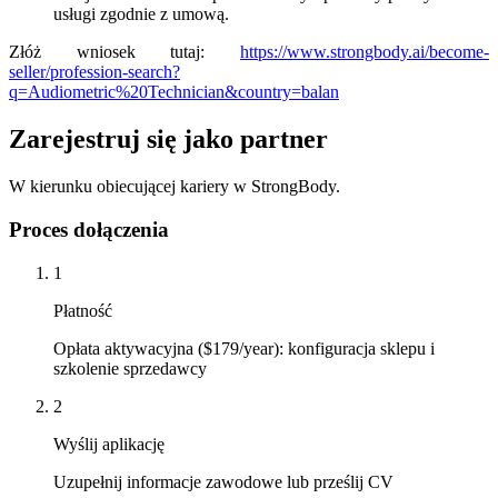
usługi zgodnie z umową.
Złóż wniosek tutaj:
https://www.strongbody.ai/become-
seller/profession-search?
q=Audiometric%20Technician&country=balan
Zarejestruj się jako partner
W kierunku obiecującej kariery w StrongBody.
Proces dołączenia
1
Płatność
Opłata aktywacyjna ($179/year): konfiguracja sklepu i
szkolenie sprzedawcy
2
Wyślij aplikację
Uzupełnij informacje zawodowe lub prześlij CV