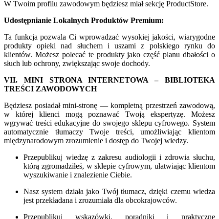
W Twoim profilu zawodowym będziesz miał sekcję ProductStore.
Udostępnianie Lokalnych Produktów Premium:
Ta funkcja pozwala Ci wprowadzać wysokiej jakości, wiarygodne
produkty opieki nad słuchem i uszami z polskiego rynku do
klientów. Możesz polecać te produkty jako część planu dbałości o
słuch lub ochrony, zwiększając swoje dochody.
VII. MINI STRONA INTERNETOWA – BIBLIOTEKA
TREŚCI ZAWODOWYCH
Będziesz posiadał mini-stronę — kompletną przestrzeń zawodową,
w której klienci mogą poznawać Twoją ekspertyzę. Możesz
wgrywać treści edukacyjne do swojego sklepu cyfrowego. System
automatycznie tłumaczy Twoje treści, umożliwiając klientom
międzynarodowym zrozumienie i dostęp do Twojej wiedzy.
Przepublikuj wiedzę z zakresu audiologii i zdrowia słuchu,
którą zgromadziłeś, w sklepie cyfrowym, ułatwiając klientom
wyszukiwanie i znalezienie Ciebie.
Nasz system działa jako Twój tłumacz, dzięki czemu wiedza
jest przekładana i zrozumiała dla obcokrajowców.
Przepublikuj wskazówki, poradniki i praktyczne