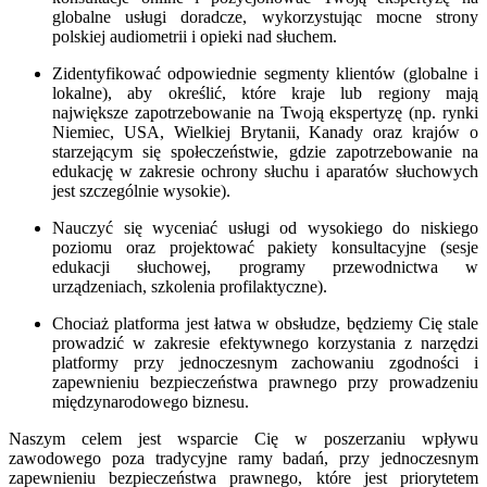
globalne usługi doradcze, wykorzystując mocne strony
polskiej audiometrii i opieki nad słuchem.
Zidentyfikować odpowiednie segmenty klientów (globalne i
lokalne), aby określić, które kraje lub regiony mają
największe zapotrzebowanie na Twoją ekspertyzę (np. rynki
Niemiec, USA, Wielkiej Brytanii, Kanady oraz krajów o
starzejącym się społeczeństwie, gdzie zapotrzebowanie na
edukację w zakresie ochrony słuchu i aparatów słuchowych
jest szczególnie wysokie).
Nauczyć się wyceniać usługi od wysokiego do niskiego
poziomu oraz projektować pakiety konsultacyjne (sesje
edukacji słuchowej, programy przewodnictwa w
urządzeniach, szkolenia profilaktyczne).
Chociaż platforma jest łatwa w obsłudze, będziemy Cię stale
prowadzić w zakresie efektywnego korzystania z narzędzi
platformy przy jednoczesnym zachowaniu zgodności i
zapewnieniu bezpieczeństwa prawnego przy prowadzeniu
międzynarodowego biznesu.
Naszym celem jest wsparcie Cię w poszerzaniu wpływu
zawodowego poza tradycyjne ramy badań, przy jednoczesnym
zapewnieniu bezpieczeństwa prawnego, które jest priorytetem