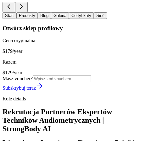
Start
Produkty
Blog
Galeria
Certyfikaty
Sieć
Otwórz sklep profilowy
Cena oryginalna
$179/year
Razem
$179/year
Masz voucher?
Subskrybuj teraz
Role details
Rekrutacja Partnerów Ekspertów
Techników Audiometrycznych |
StrongBody AI