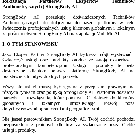
Rekrutacja Partnerów Ekspertów Techników
Audiometrycznych | StrongBody AI
StrongBody AI poszukuje doświadczonych Techników
Audiometrycznych do dołączenia do naszej platformy w celu
świadczenia profesjonalnych usług klientom globalnym i lokalnym
za pośrednictwem StrongBody AI oraz aplikacji MultiMe AI.
I. O TYM STANOWISKU
Jako Ekspert Partner StrongBody AI będziesz mógł wystawiać i
świadczyć usługi oraz produkty zgodne ze swoją ekspertyzą i
profesjonalnymi kompetencjami. Usługi i produkty te będą
dostarczane klientom poprzez platformę StrongBody AI na
podstawie ich indywidualnych potrzeb.
Wszystkie usługi muszą być zgodne z przepisami prawnymi na
różnych rynkach oraz polityką StrongBody AI. Platforma dostarcza
narzędzia i rozwiązania, które pomagają Ci dotrzeć do klientów
globalnych i lokalnych, umożliwiając rozwój poza
dotychczasowymi ograniczeniami geograficznymi.
Nie jesteś pracownikiem StrongBody AI. Twój dochód pochodzi
bezpośrednio z płatności klientów za świadczone przez Ciebie
usługi i produkty.