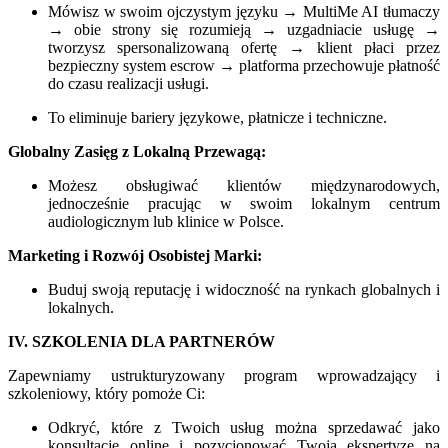
Mówisz w swoim ojczystym języku → MultiMe AI tłumaczy
→ obie strony się rozumieją → uzgadniacie usługę →
tworzysz spersonalizowaną ofertę → klient płaci przez
bezpieczny system escrow → platforma przechowuje płatność
do czasu realizacji usługi.
To eliminuje bariery językowe, płatnicze i techniczne.
Globalny Zasięg z Lokalną Przewagą:
Możesz obsługiwać klientów międzynarodowych,
jednocześnie pracując w swoim lokalnym centrum
audiologicznym lub klinice w Polsce.
Marketing i Rozwój Osobistej Marki:
Buduj swoją reputację i widoczność na rynkach globalnych i
lokalnych.
IV. SZKOLENIA DLA PARTNERÓW
Zapewniamy ustrukturyzowany program wprowadzający i
szkoleniowy, który pomoże Ci:
Odkryć, które z Twoich usług można sprzedawać jako
konsultacje online i pozycjonować Twoją ekspertyzę na