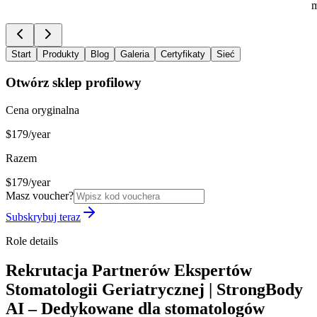
m
Start
Produkty
Blog
Galeria
Certyfikaty
Sieć
Otwórz sklep profilowy
Cena oryginalna
$179/year
Razem
$179/year
Masz voucher?
Subskrybuj teraz
Role details
Rekrutacja Partnerów Ekspertów
Stomatologii Geriatrycznej | StrongBody
AI – Dedykowane dla stomatologów