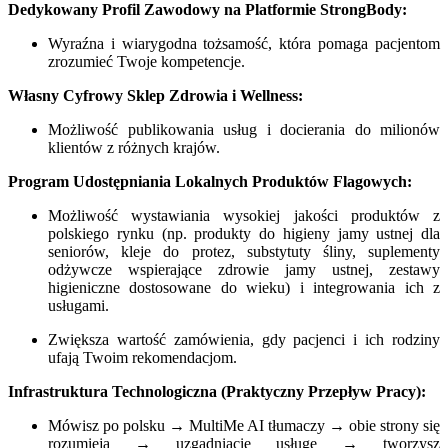
Dedykowany Profil Zawodowy na Platformie StrongBody:
Wyraźna i wiarygodna tożsamość, która pomaga pacjentom
zrozumieć Twoje kompetencje.
Własny Cyfrowy Sklep Zdrowia i Wellness:
Możliwość publikowania usług i docierania do milionów
klientów z różnych krajów.
Program Udostępniania Lokalnych Produktów Flagowych:
Możliwość wystawiania wysokiej jakości produktów z
polskiego rynku (np. produkty do higieny jamy ustnej dla
seniorów, kleje do protez, substytuty śliny, suplementy
odżywcze wspierające zdrowie jamy ustnej, zestawy
higieniczne dostosowane do wieku) i integrowania ich z
usługami.
Zwiększa wartość zamówienia, gdy pacjenci i ich rodziny
ufają Twoim rekomendacjom.
Infrastruktura Technologiczna (Praktyczny Przepływ Pracy):
Mówisz po polsku → MultiMe AI tłumaczy → obie strony się
rozumieją → uzgadniacie usługę → tworzysz