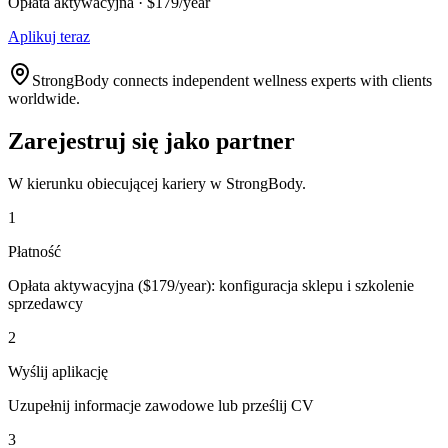
Opłata aktywacyjna · $179/year
Aplikuj teraz
StrongBody connects independent wellness experts with clients
worldwide.
Zarejestruj się jako partner
W kierunku obiecującej kariery w StrongBody.
1
Płatność
Opłata aktywacyjna ($179/year): konfiguracja sklepu i szkolenie
sprzedawcy
2
Wyślij aplikację
Uzupełnij informacje zawodowe lub prześlij CV
3