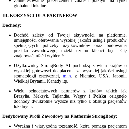
Zainteresowanie poszerzeniem zakresu praktyki na rynki
globalne i lokalne.
III. KORZYŚCI DLA PARTNERÓW
Dochody:
Dochód zależy od Twojej aktywności na platformie,
umiejętności oferowania wysokiej jakości usług i produktów
spełniających potrzeby użytkowników oraz budowania
prestiżu zawodowego, dzięki czemu klienci będą Cię
znajdować, ufać i wybierać.
Użytkownicy StrongBody AI pochodzą z wielu krajów o
wysokiej gotowości do płacenia za wysokiej jakości usługi
stomatologii estetycznej,
m.in
. z Niemiec, USA, Japonii,
Wielkiej Brytanii, Kanady itp.
Wielu pełnoetatowych partnerów z krajów takich jak
Brazylia, Meksyk, Tajlandia, Węgry i
Polska
osiągnęło
dochody dwukrotnie wyższe niż tylko z obsługi pacjentów
lokalnych.
Dedykowany Profil Zawodowy na Platformie StrongBody:
Wyraźna i wiarygodna tożsamość, która pomaga pacjentom