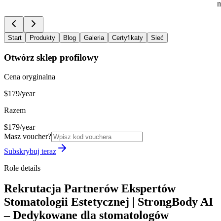
m
Start
Produkty
Blog
Galeria
Certyfikaty
Sieć
Otwórz sklep profilowy
Cena oryginalna
$179/year
Razem
$179/year
Masz voucher?
Subskrybuj teraz
Role details
Rekrutacja Partnerów Ekspertów
Stomatologii Estetycznej | StrongBody AI
– Dedykowane dla stomatologów