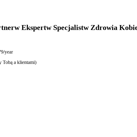
rtnerw Ekspertw Specjalistw Zdrowia Kobie
9/year
y Tobą a klientami)