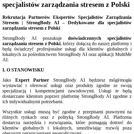
specjalistów zarządzania stresem z Polski
Rekrutacja Partnerów Ekspertów Specjalistów Zarządzania
Stresem | StrongBody AI – Dedykowane dla specjalistów
zarządzania stresem z Polski
StrongBody AI poszukuje
doświadczonych specjalistów
zarządzania stresem z Polski
, którzy dołączą do naszej platformy i
będą świadczyć profesjonalne usługi dla klientów globalnych i
lokalnych za pośrednictwem StrongBody AI oraz aplikacji MultiMe
AI.
I. O STANOWISKU
Jako
Expert Partner
StrongBody AI będziesz mógł/mogła
wystawiać i oferować usługi oraz produkty zgodne ze swoją
specjalizacją i kompetencjami zawodowymi. Usługi te będą
dostarczane klientom poprzez platformę StrongBody AI zgodnie z
ich indywidualnymi potrzebami.
Wszystkie usługi muszą być zgodne z przepisami prawnymi na
różnych rynkach oraz z polityką StrongBody AI. Platforma
dostarcza narzędzia i rozwiązania, które pomagają dotrzeć do
klientów globalnych i lokalnych, umożliwiając rozwój poza
obecnymi ograniczeniami geograficznymi.