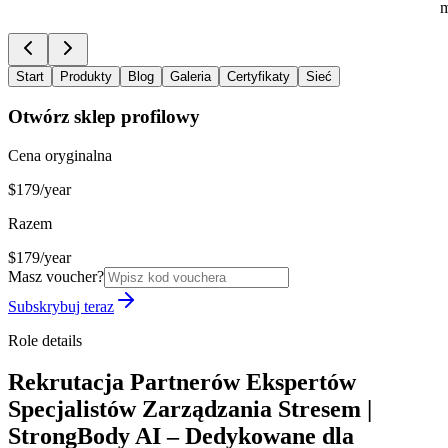
m
Start
Produkty
Blog
Galeria
Certyfikaty
Sieć
Otwórz sklep profilowy
Cena oryginalna
$179/year
Razem
$179/year
Masz voucher?
Subskrybuj teraz
Role details
Rekrutacja Partnerów Ekspertów
Specjalistów Zarządzania Stresem |
StrongBody AI – Dedykowane dla