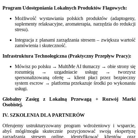
Program Udostępniania Lokalnych Produktów Flagowych:
Możliwość wystawiania polskich produktów (adaptogeny,
suplementy relaksacyjne, aromaterapia, narzędzia do redukcji
stresu).
Integracja z planami zarządzania stresem – zwiększa wartość
zamówienia i skuteczność.
Infrastruktura Technologiczna (Praktyczny Przepływ Pracy):
Mówisz po polsku → MultiMe AI tłumaczy → obie strony się
rozumieją → uzgadniacie usługę → tworzysz
spersonalizowaną ofertę → klient płaci przez bezpieczny
system escrow → platforma przekazuje środki po wykonaniu
usługi.
Globalny Zasięg z Lokalną Przewagą + Rozwój Marki
Osobistej.
IV. SZKOLENIA DLA PARTNERÓW
Oferujemy ustrukturyzowany program wdrożeniowy i wsparcie,
abyś mógł/mogła skutecznie pozycjonować swoją ekspertyzę
zarządzania stresem online, identyfikować klientów oraz