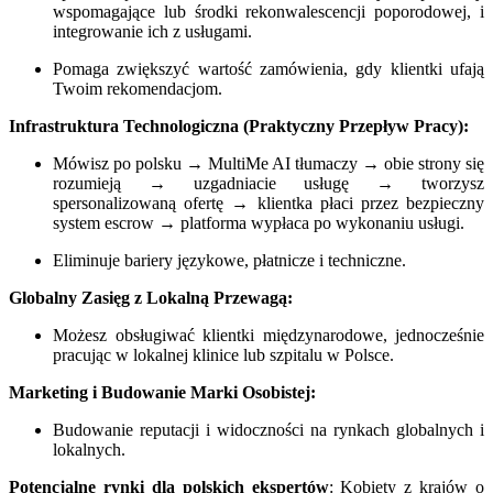
wspomagające lub środki rekonwalescencji poporodowej, i
integrowanie ich z usługami.
Pomaga zwiększyć wartość zamówienia, gdy klientki ufają
Twoim rekomendacjom.
Infrastruktura Technologiczna (Praktyczny Przepływ Pracy):
Mówisz po polsku → MultiMe AI tłumaczy → obie strony się
rozumieją → uzgadniacie usługę → tworzysz
spersonalizowaną ofertę → klientka płaci przez bezpieczny
system escrow → platforma wypłaca po wykonaniu usługi.
Eliminuje bariery językowe, płatnicze i techniczne.
Globalny Zasięg z Lokalną Przewagą:
Możesz obsługiwać klientki międzynarodowe, jednocześnie
pracując w lokalnej klinice lub szpitalu w Polsce.
Marketing i Budowanie Marki Osobistej:
Budowanie reputacji i widoczności na rynkach globalnych i
lokalnych.
Potencjalne rynki dla polskich ekspertów
: Kobiety z krajów o