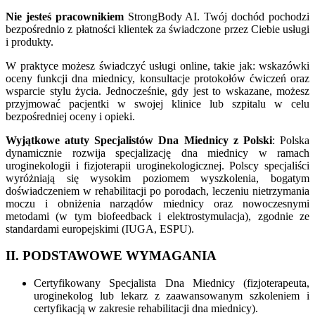
Nie jesteś pracownikiem
StrongBody AI. Twój dochód pochodzi
bezpośrednio z płatności klientek za świadczone przez Ciebie usługi
i produkty.
W praktyce możesz świadczyć usługi online, takie jak: wskazówki
oceny funkcji dna miednicy, konsultacje protokołów ćwiczeń oraz
wsparcie stylu życia. Jednocześnie, gdy jest to wskazane, możesz
przyjmować pacjentki w swojej klinice lub szpitalu w celu
bezpośredniej oceny i opieki.
Wyjątkowe atuty Specjalistów Dna Miednicy z Polski
: Polska
dynamicznie rozwija specjalizację dna miednicy w ramach
uroginekologii i fizjoterapii uroginekologicznej. Polscy specjaliści
wyróżniają się wysokim poziomem wyszkolenia, bogatym
doświadczeniem w rehabilitacji po porodach, leczeniu nietrzymania
moczu i obniżenia narządów miednicy oraz nowoczesnymi
metodami (w tym biofeedback i elektrostymulacja), zgodnie ze
standardami europejskimi (IUGA, ESPU).
II. PODSTAWOWE WYMAGANIA
Certyfikowany Specjalista Dna Miednicy (fizjoterapeuta,
uroginekolog lub lekarz z zaawansowanym szkoleniem i
certyfikacją w zakresie rehabilitacji dna miednicy).