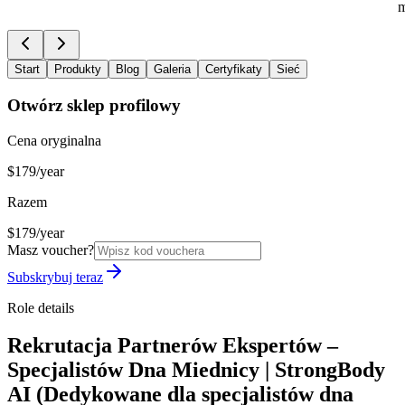
m
Start
Produkty
Blog
Galeria
Certyfikaty
Sieć
Otwórz sklep profilowy
Cena oryginalna
$179/year
Razem
$179/year
Masz voucher?
Subskrybuj teraz
Role details
Rekrutacja Partnerów Ekspertów –
Specjalistów Dna Miednicy | StrongBody
AI (Dedykowane dla specjalistów dna