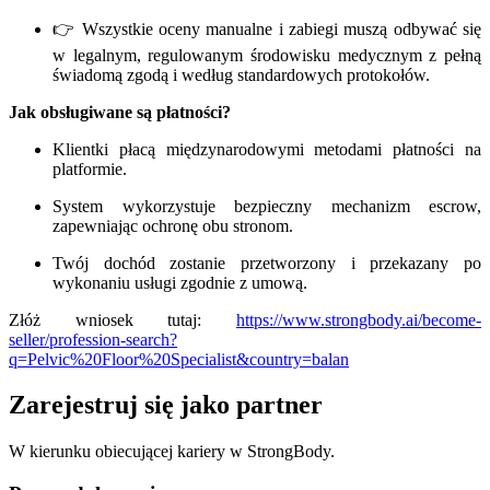
👉 Wszystkie oceny manualne i zabiegi muszą odbywać się
w legalnym, regulowanym środowisku medycznym z pełną
świadomą zgodą i według standardowych protokołów.
Jak obsługiwane są płatności?
Klientki płacą międzynarodowymi metodami płatności na
platformie.
System wykorzystuje bezpieczny mechanizm escrow,
zapewniając ochronę obu stronom.
Twój dochód zostanie przetworzony i przekazany po
wykonaniu usługi zgodnie z umową.
Złóż wniosek tutaj:
https://www.strongbody.ai/become-
seller/profession-search?
q=Pelvic%20Floor%20Specialist&country=balan
Zarejestruj się jako partner
W kierunku obiecującej kariery w StrongBody.