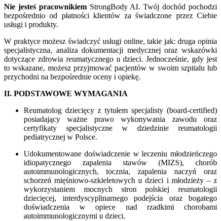
Nie jesteś pracownikiem
StrongBody AI. Twój dochód pochodzi
bezpośrednio od płatności klientów za świadczone przez Ciebie
usługi i produkty.
W praktyce możesz świadczyć usługi online, takie jak: druga opinia
specjalistyczna, analiza dokumentacji medycznej oraz wskazówki
dotyczące zdrowia reumatycznego u dzieci. Jednocześnie, gdy jest
to wskazane, możesz przyjmować pacjentów w swoim szpitalu lub
przychodni na bezpośrednie oceny i opiekę.
II. PODSTAWOWE WYMAGANIA
Reumatolog dziecięcy z tytułem specjalisty (board-certified)
posiadający ważne prawo wykonywania zawodu oraz
certyfikaty specjalistyczne w dziedzinie reumatologii
pediatrycznej w Polsce.
Udokumentowane doświadczenie w leczeniu młodzieńczego
idiopatycznego zapalenia stawów (MIZS), chorób
autoimmunologicznych, tocznia, zapalenia naczyń oraz
schorzeń mięśniowo-szkieletowych u dzieci i młodzieży – z
wykorzystaniem mocnych stron polskiej reumatologii
dziecięcej, interdyscyplinarnego podejścia oraz bogatego
doświadczenia w opiece nad rzadkimi chorobami
autoimmunologicznymi u dzieci.