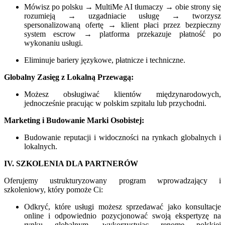
Mówisz po polsku → MultiMe AI tłumaczy → obie strony się
rozumieją → uzgadniacie usługę → tworzysz
spersonalizowaną ofertę → klient płaci przez bezpieczny
system escrow → platforma przekazuje płatność po
wykonaniu usługi.
Eliminuje bariery językowe, płatnicze i techniczne.
Globalny Zasięg z Lokalną Przewagą:
Możesz obsługiwać klientów międzynarodowych,
jednocześnie pracując w polskim szpitalu lub przychodni.
Marketing i Budowanie Marki Osobistej:
Budowanie reputacji i widoczności na rynkach globalnych i
lokalnych.
IV. SZKOLENIA DLA PARTNERÓW
Oferujemy ustrukturyzowany program wprowadzający i
szkoleniowy, który pomoże Ci:
Odkryć, które usługi możesz sprzedawać jako konsultacje
online i odpowiednio pozycjonować swoją ekspertyzę na
rynku globalnym, wykorzystując renomę polskiej