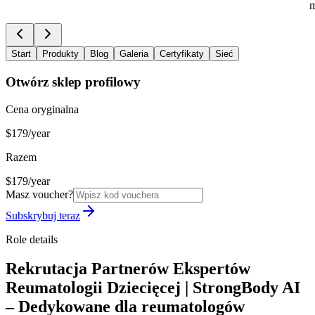
m
Start
Produkty
Blog
Galeria
Certyfikaty
Sieć
Otwórz sklep profilowy
Cena oryginalna
$179/year
Razem
$179/year
Masz voucher?
Subskrybuj teraz
Role details
Rekrutacja Partnerów Ekspertów
Reumatologii Dziecięcej | StrongBody AI
– Dedykowane dla reumatologów