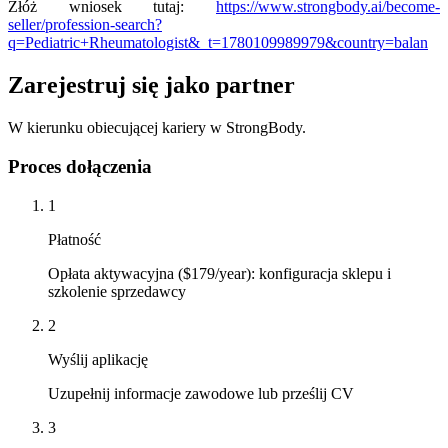
Złóż wniosek tutaj:
https://www.strongbody.ai/become-
seller/profession-search?
q=Pediatric+Rheumatologist&_t=1780109989979&country=balan
Zarejestruj się jako partner
W kierunku obiecującej kariery w StrongBody.
Proces dołączenia
1
Płatność
Opłata aktywacyjna ($179/year): konfiguracja sklepu i
szkolenie sprzedawcy
2
Wyślij aplikację
Uzupełnij informacje zawodowe lub prześlij CV
3