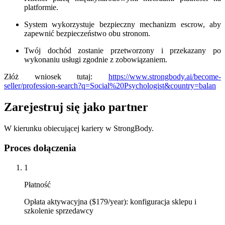
platformie.
System wykorzystuje bezpieczny mechanizm escrow, aby
zapewnić bezpieczeństwo obu stronom.
Twój dochód zostanie przetworzony i przekazany po
wykonaniu usługi zgodnie z zobowiązaniem.
Złóż wniosek tutaj:
https://www.strongbody.ai/become-
seller/profession-search?q=Social%20Psychologist&country=balan
Zarejestruj się jako partner
W kierunku obiecującej kariery w StrongBody.
Proces dołączenia
1
Płatność
Opłata aktywacyjna ($179/year): konfiguracja sklepu i
szkolenie sprzedawcy