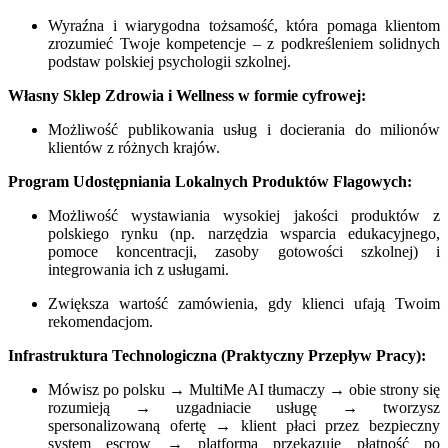
Wyraźna i wiarygodna tożsamość, która pomaga klientom
zrozumieć Twoje kompetencje – z podkreśleniem solidnych
podstaw polskiej psychologii szkolnej.
Własny Sklep Zdrowia i Wellness w formie cyfrowej:
Możliwość publikowania usług i docierania do milionów
klientów z różnych krajów.
Program Udostępniania Lokalnych Produktów Flagowych:
Możliwość wystawiania wysokiej jakości produktów z
polskiego rynku (np. narzędzia wsparcia edukacyjnego,
pomoce koncentracji, zasoby gotowości szkolnej) i
integrowania ich z usługami.
Zwiększa wartość zamówienia, gdy klienci ufają Twoim
rekomendacjom.
Infrastruktura Technologiczna (Praktyczny Przepływ Pracy):
Mówisz po polsku → MultiMe AI tłumaczy → obie strony się
rozumieją → uzgadniacie usługę → tworzysz
spersonalizowaną ofertę → klient płaci przez bezpieczny
system escrow → platforma przekazuje płatność po