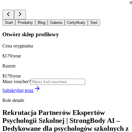
m
Start
Produkty
Blog
Galeria
Certyfikaty
Sieć
Otwórz sklep profilowy
Cena oryginalna
$179/year
Razem
$179/year
Masz voucher?
Subskrybuj teraz
Role details
Rekrutacja Partnerów Ekspertów
Psychologii Szkolnej | StrongBody AI –
Dedykowane dla psychologów szkolnych z