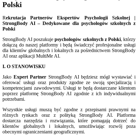
Polski
R
ekrutacja Partnerów Ekspertów Psychologii Szkolnej |
StrongBody AI – Dedykowane dla psychologów szkolnych z
Polski
StrongBody AI poszukuje
psychologów szkolnych z Polski
, którzy
dołączą do naszej platformy i będą świadczyć profesjonalne usługi
dla klientów globalnych i lokalnych za pośrednictwem StrongBody
AI oraz aplikacji MultiMe AI.
I. O STANOWISKU
Jako
Expert Partner
StrongBody AI będziesz mógł wystawiać i
oferować usługi oraz produkty zgodne ze swoją specjalizacją i
kompetencjami zawodowymi. Usługi te będą dostarczane klientom
poprzez platformę StrongBody AI zgodnie z ich indywidualnymi
potrzebami.
Wszystkie usługi muszą być zgodne z przepisami prawnymi na
różnych rynkach oraz z polityką StrongBody AI. Platforma
dostarcza narzędzia i rozwiązania, które pomagają dotrzeć do
klientów globalnych i lokalnych, umożliwiając rozwój poza
obecnymi ograniczeniami geograficznymi.