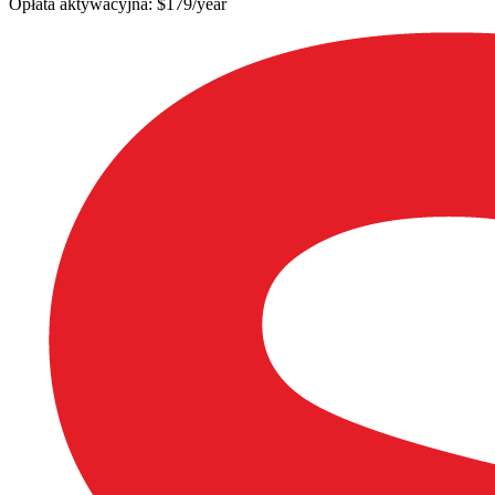
Opłata aktywacyjna: $179/year