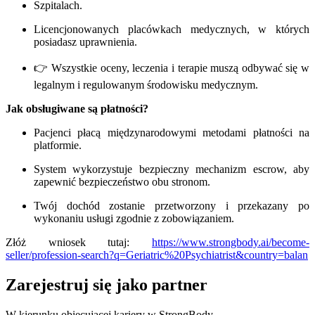
Szpitalach.
Licencjonowanych placówkach medycznych, w których
posiadasz uprawnienia.
👉 Wszystkie oceny, leczenia i terapie muszą odbywać się w
legalnym i regulowanym środowisku medycznym.
Jak obsługiwane są płatności?
Pacjenci płacą międzynarodowymi metodami płatności na
platformie.
System wykorzystuje bezpieczny mechanizm escrow, aby
zapewnić bezpieczeństwo obu stronom.
Twój dochód zostanie przetworzony i przekazany po
wykonaniu usługi zgodnie z zobowiązaniem.
Złóż wniosek tutaj:
https://www.strongbody.ai/become-
seller/profession-search?q=Geriatric%20Psychiatrist&country=balan
Zarejestruj się jako partner
W kierunku obiecującej kariery w StrongBody.