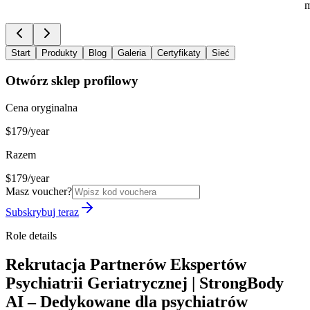
m
Start
Produkty
Blog
Galeria
Certyfikaty
Sieć
Otwórz sklep profilowy
Cena oryginalna
$179/year
Razem
$179/year
Masz voucher?
Subskrybuj teraz
Role details
Rekrutacja Partnerów Ekspertów
Psychiatrii Geriatrycznej | StrongBody
AI – Dedykowane dla psychiatrów