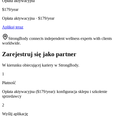
Opłata aktywacyjna
$179/year
Opłata aktywacyjna · $179/year
Aplikuj teraz
StrongBody connects independent wellness experts with clients
worldwide.
Zarejestruj się jako partner
W kierunku obiecującej kariery w StrongBody.
1
Płatność
Opłata aktywacyjna ($179/year): konfiguracja sklepu i szkolenie
sprzedawcy
2
Wyślij aplikację