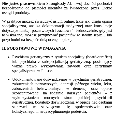
Nie jesteś pracownikiem
StrongBody AI. Twój dochód pochodzi
bezpośrednio od płatności klientów za świadczone przez Ciebie
usługi i produkty.
W praktyce możesz świadczyć usługi online, takie jak: druga opinia
specjalistyczna, analiza dokumentacji medycznej oraz konsultacje
dotyczące funkcji poznawczych i zachowań. Jednocześnie, gdy jest
to wskazane, możesz przyjmować pacjentów w swoim szpitalu lub
przychodni na bezpośrednią ocenę i opiekę.
II. PODSTAWOWE WYMAGANIA
Psychiatra geriatryczny z tytułem specjalisty (board-certified)
lub psychiatra z subspecjalizacją geriatryczną, posiadający
ważne prawo wykonywania zawodu oraz certyfikaty
specjalistyczne w Polsce.
Udokumentowane doświadczenie w psychiatrii geriatrycznej,
zaburzeniach poznawczych, depresji późnego wieku, lęku,
zaburzeniach behawioralnych w demencji oraz opiece
skoncentrowanej na rodzinie starszych pacjentów – z
wykorzystaniem mocnych stron polskiej psychiatrii
geriatrycznej, bogatego doświadczenia w opiece nad osobami
starszymi w starzejącym się społeczeństwie oraz
holistycznego, interdyscyplinarnego podejścia.