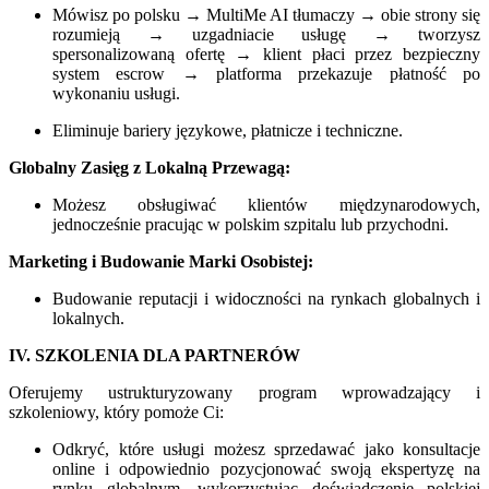
Mówisz po polsku → MultiMe AI tłumaczy → obie strony się
rozumieją → uzgadniacie usługę → tworzysz
spersonalizowaną ofertę → klient płaci przez bezpieczny
system escrow → platforma przekazuje płatność po
wykonaniu usługi.
Eliminuje bariery językowe, płatnicze i techniczne.
Globalny Zasięg z Lokalną Przewagą:
Możesz obsługiwać klientów międzynarodowych,
jednocześnie pracując w polskim szpitalu lub przychodni.
Marketing i Budowanie Marki Osobistej:
Budowanie reputacji i widoczności na rynkach globalnych i
lokalnych.
IV. SZKOLENIA DLA PARTNERÓW
Oferujemy ustrukturyzowany program wprowadzający i
szkoleniowy, który pomoże Ci:
Odkryć, które usługi możesz sprzedawać jako konsultacje
online i odpowiednio pozycjonować swoją ekspertyzę na
rynku globalnym, wykorzystując doświadczenie polskiej