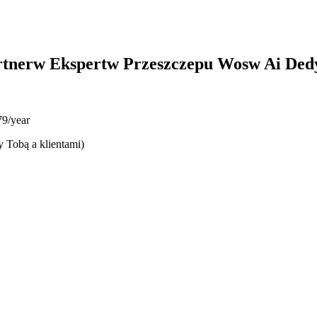
rtnerw Ekspertw Przeszczepu Wosw Ai De
9/year
y Tobą a klientami)